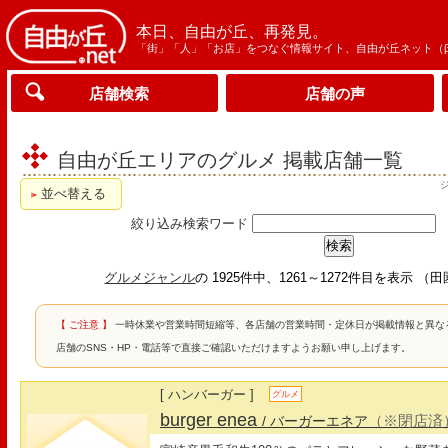
本日、自由が丘、再発見。
「街」「人」「お店」をつなぐ情報サイト、自由が丘ネット（
店舗検索
店舗の声
自由が丘エリアのグルメ 掲載店舗一覧
並べ替える
絞り込み検索ワード
グルメジャンル
の 1925件中、1261～1272件目を表示 
【 ご注意 】
一時休業や営業時間短縮等、各店舗の営業時間・定休日が掲載情報と異な
店舗のSNS・HP・電話等で直接ご確認いただけますようお願い申し上げます。
[ ハンバーガー ]
グルメ
burger enea
（※閉店済
/ バーガーエネア