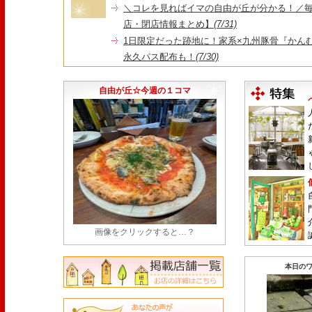
＼コレを見ればイマの自由が丘が分かる！／毎
店・閉店情報まとめ】
(7/31)
1日限定だった跡地に！家系×九州豚骨『かんむり
永久パス配布も！
(7/30)
【悲報】"Made in Tokyo"にこだわった『
由が丘店』が閉店
(7/29)
自由が丘☆今週の１コマ
画像をクリックすると…？
本日のワ