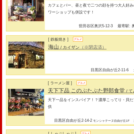
カフェとバー、昼と夜で二つの顔を持つ大人好み
ワーショップも併設です！
世田谷区奥沢5-12-3
最寄駅: 
[ 鉄板焼き ]
グルメ
海山
（※閉店済）
/ カイザン
目黒区自由が丘2-11-6
最
[ ラーメン屋 ]
グルメ
天下下品 このぶたぶた野郎食堂
/ 
天下一品をインスパイア！？濃厚こってり・貝だ
供
目黒区自由が丘2-14-2
最
モンシャテーヌ自由が丘1F
[ しゃぶしゃぶ ]
グルメ