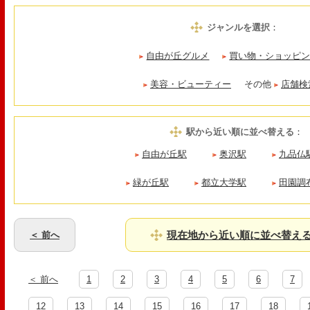
ジャンルを選択
：
自由が丘グルメ
買い物・ショッピ
美容・ビューティー
その他
店舗検
駅から近い順に並べ替える
：
自由が丘駅
奥沢駅
九品仏
緑が丘駅
都立大学駅
田園調
現在地から近い順に並べ替え
＜ 前へ
＜ 前へ
1
2
3
4
5
6
7
12
13
14
15
16
17
18