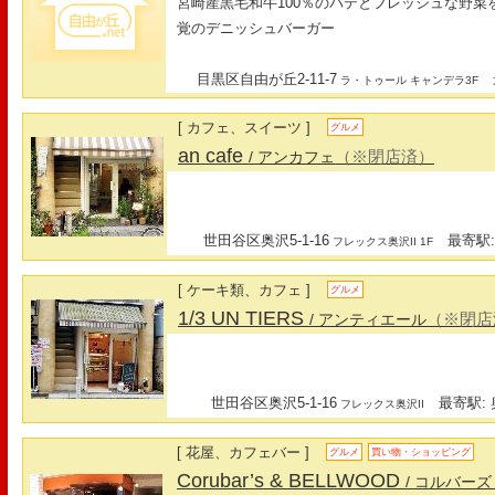
宮崎産黒毛和牛100％のパテとフレッシュな野
覚のデニッシュバーガー
目黒区自由が丘2-11-7
最
ラ・トゥール キャンデラ3F
[ カフェ、スイーツ ]
グルメ
an cafe
（※閉店済）
/ アンカフェ
世田谷区奥沢5-1-16
最寄駅:
フレックス奥沢II 1F
[ ケーキ類、カフェ ]
グルメ
1/3 UN TIERS
（※閉店
/ アンティエール
世田谷区奥沢5-1-16
最寄駅: 
フレックス奥沢II
[ 花屋、カフェバー ]
グルメ
買い物・ショッピング
Corubar’s & BELLWOOD
/ コルバー