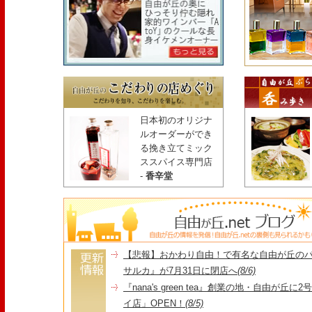
日本初のオリジナ
ルオーダーができ
る挽き立てミック
ススパイス専門店
-
香辛堂
【悲報】おかわり自由！で有名な自由が丘の
サルカ』が7月31日に閉店へ
(8/6)
『nana's green tea』創業の地・自由が丘
イ店」OPEN！
(8/5)