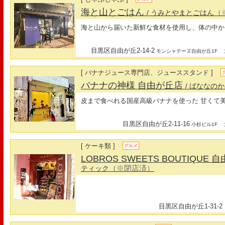
海と山とごはん
（
/ うみとやまとごはん
海と山から届いた新鮮な食材を使用し、体の中か
目黒区自由が丘2-14-2
最
モンシャテーヌ自由が丘1F
[ バナナジュース専門店、ジューススタンド ]
バナナの神様 自由が丘店
/ ばななの
皮まで食べれる国産高級バナナを使った 甘くて
目黒区自由が丘2-11-16
最
小杉ビル1F
[ ケーキ類 ]
グルメ
LOBROS SWEETS BOUTIQUE
（※閉店済）
ティック
目黒区自由が丘1-31-2