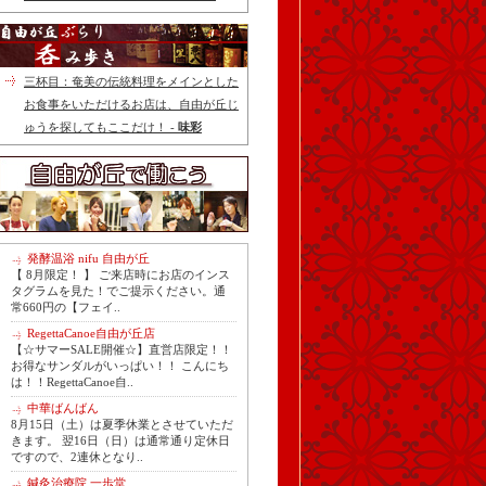
三杯目：奄美の伝統料理をメインとした
お食事をいただけるお店は、自由が丘じ
ゅうを探してもここだけ！ -
味彩
発酵温浴 nifu 自由が丘
【 8月限定！ 】 ご来店時にお店のインス
タグラムを見た！でご提示ください。通
常660円の【フェイ..
RegettaCanoe自由が丘店
【☆サマーSALE開催☆】直営店限定！！
お得なサンダルがいっぱい！！ こんにち
は！！RegettaCanoe自..
中華ばんばん
8月15日（土）は夏季休業とさせていただ
きます。 翌16日（日）は通常通り定休日
ですので、2連休となり..
鍼灸治療院 一歩堂