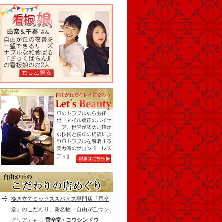
挽き立てミックススパイス専門店『香辛
堂』のこだわり。新名物「自由が丘サン
グリア」も！
香辛堂 / コウシンドウ