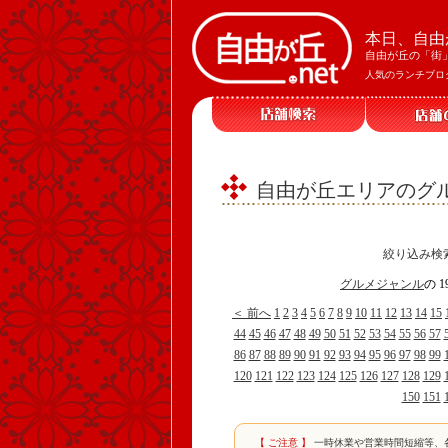
本日、自由
自由が丘の「街
人気のランチブロ
自由が丘エリアのグル
絞り込み検
グルメジャンル
の 
＜ 前へ
1
2
3
4
5
6
7
8
9
10
11
12
13
14
15
44
45
46
47
48
49
50
51
52
53
54
55
56
57
86
87
88
89
90
91
92
93
94
95
96
97
98
99
120
121
122
123
124
125
126
127
128
129
150
151
【 ご注意 】
一時休業や営業時間短縮等、