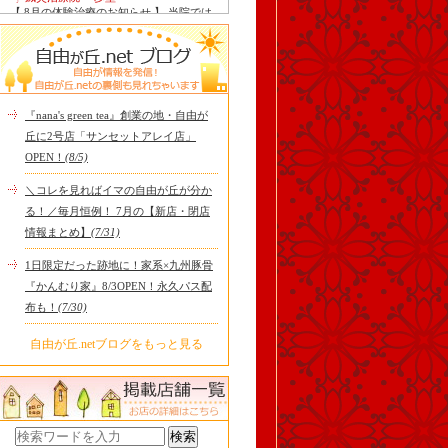
【 8月の体験治療のお知らせ 】 当院では
毎月第1月曜日を体験dayとし、当院の施
術をお得に体験し..
Le Monde Gourmand
今年も南アルプス @sachiblueberryfarm か
ら美味しいブルーベリーが😋
https://www.instagram.com/sachi..
『nana's green tea』創業の地・自由が
tomoru
丘に2号店「サンセットアレイ店」
土曜日限定ランチセット(12:00〜15:00)は
OPEN！
(8/5)
じまりました！※数量限定その日のおす
すめサンドイッチ(ルッ..
＼コレを見ればイマの自由が丘が分か
cheese & booze ost
る！／毎月恒例！ 7月の【新店・閉店
【 平日限定ランチメニュー 】 ワンプレー
情報まとめ】
(7/31)
トランチ登場！！パスタやリゾットにも
色々付くようにな..
1日限定だった跡地に！家系×九州豚骨
京都九条ねぎ焼き専門店 ねぎ家 -時代
『かんむり家』8/3OPEN！永久パス配
家 旬-
【ランチ限定】鉄板炙りホルモン丼🔥本
布も！
(7/30)
日も大人気！香ばしく炙った新鮮ホルモ
ンに、濃厚な京都味噌だれ..
自由が丘.netブログをもっと見る
冷え性改善協会 ICITO
【 よもぎ蒸しやリラクゼーション専門の
顧問契約 】 冷え性改善協会は、小規模の
エステサロン、リ..