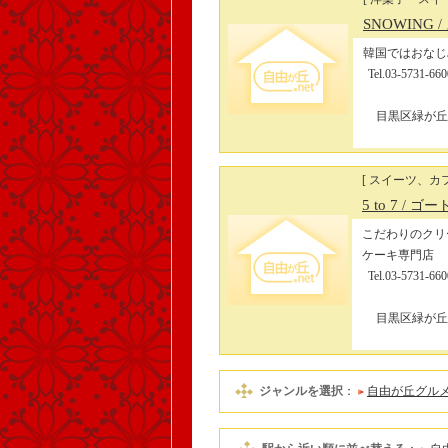
SNOWING
韓国ではおなじ
Tel.03-5
目黒区緑が丘2-
[ スイーツ、カフ
5 to 7
/ ゴー
こだわりのクリ
ケーキ専門店
Tel.03-5
目黒区緑が丘2-
ジャンルを選択
：
自由が丘グル