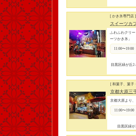
[ かき氷専門店 ]
スイーツカフ
ふわふわクリー
ーツかき氷」
11:00〜1
目黒区緑が丘2-2
[ 和菓子、菓子
京都大原三
京都大原より、
11:00〜1
目黒区緑が丘2