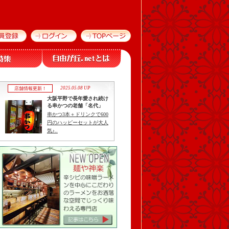
2025.05.08 UP
店舗情報更新！
大阪平野で長年愛され続け
る串かつの老舗「名代」
串かつ3本＋ドリンクで600
円のハッピーセットが大人
気♪..