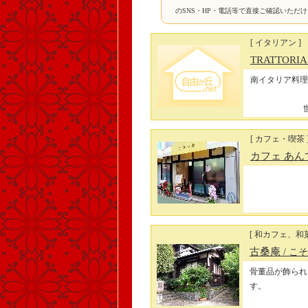
のSNS・HP・電話等で直接ご確認いただ
[ イタリアン ]
TRATTORI
南イタリア料理
[ カフェ・喫茶 
カフェ あん
[ 和カフェ、和
古桑庵
/ こ
骨董品が飾られ
す。