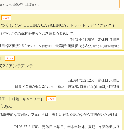
けますようお願い申し上げます。
グルメ
A つくしぐみ CUCINA CASALINGA
/ トラットリア ツクシグミ
を中心に旬の食材を使ったお料理を心を込めて。
Tel.03-6421-3802 定休日:月曜日
世田谷区奥沢2-6-9
最寄駅: 奥沢駅 徒歩5分
マンション神竹101
, 自由が丘(南口) 徒歩8分
]
グルメ
て2
/ アンテアンテ
Tel.090-7202-5250 定休日:水曜日
目黒区自由が丘1-27-2
最寄駅: 自由が丘(正面口) 徒歩3分
ひかり街1F
菓子、甘味処、ギャラリー ]
グルメ
そうあん
る歴史的な古民家カフェからは、美しい庭園を眺めながら甘味がいただけま
Tel.03-3718-4203 定休日:水曜日、年末年始休、夏期・冬期休業あり