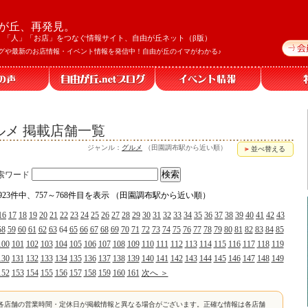
が丘、再発見。
」「人」「お店」をつなぐ情報サイト、自由が丘ネット（β版）
グや最新のお店情報・イベント情報を発信中！自由が丘のイマがわかる♪
メ 掲載店舗一覧
ジャンル：
グルメ
（田園調布駅から近い順）
並べ替える
索ワード
1923件中、757～768件目を表示 （田園調布駅から近い順）
16
17
18
19
20
21
22
23
24
25
26
27
28
29
30
31
32
33
34
35
36
37
38
39
40
41
42
43
58
59
60
61
62
63
64
65
66
67
68
69
70
71
72
73
74
75
76
77
78
79
80
81
82
83
84
85
100
101
102
103
104
105
106
107
108
109
110
111
112
113
114
115
116
117
118
119
130
131
132
133
134
135
136
137
138
139
140
141
142
143
144
145
146
147
148
149
152
153
154
155
156
157
158
159
160
161
次へ ＞
各店舗の営業時間・定休日が掲載情報と異なる場合がございます。正確な情報は各店舗