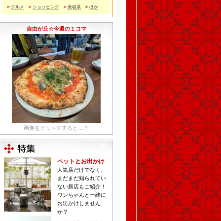
グルメ
ショッピング
美容系
ほか
自由が丘☆今週の１コマ
画像をクリックすると…？
ペットとお出かけ
人気店だけでなく、
まだまだ知られてい
ない新店もご紹介！
ワンちゃんと一緒に
お出かけしません
か？