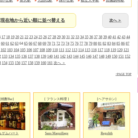
由が丘駅
奥沢駅
九品仏駅
緑が丘駅
都立大学駅
田園調布駅
現在地から近い順に並べ替える
次へ ＞
6
17
18
19
20
21
22
23
24
25
26
27
28
29
30
31
32
33
34
35
36
37
38
39
40
41
42
43
44
60
61
62
63
64
65
66
67
68
69
70
71
72
73
74
75
76
77
78
79
80
81
82
83
84
85
86
87
102
103
104
105
106
107
108
109
110
111
112
113
114
115
116
117
118
119
120
121
2
133
134
135
136
137
138
139
140
141
142
143
144
145
146
147
148
149
150
151
152
3
154
155
156
157
158
159
160
161
次へ ＞
↑PAGE TOP
[焼酎Bar]
[ フランス料理 ]
[ヘアサロン]
ュゲムハート
Sans Maquillage
Regolith