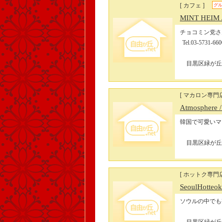
[ カフェ ]
グ
MINT HEIM
チョコミン党さ
Tel.03-5
目黒区緑が丘2-
[ マカロン専門店
Atmosphere
韓国で可愛いマ
目黒区緑が丘2-
[ ホットク専門店
SeoulHotteo
ソウルの中でも