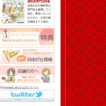
個性派専門店特集
自由が丘の個性的な
専門店を厳選してご
紹介。商品へのこだ
わりから、お店の誕
生秘話までご紹介。
自由が丘のお店のお得情報
プレゼントやサービスも♪
自由が丘.netを見たと伝えるだけ!
@jiyugaoka_net からのツイート