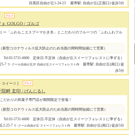
目黒区自由が丘1-24-23
最寄駅: 自由が丘(正面口) 徒歩5分
グルメ
ェ GOLGO
/ ゴルゴ
ミー「ふわもこエスプーマかき氷」とこだわりのフルーツの「ふわふわフル
9:00 （新型コロナウィルス拡大防止のため当面の間時間短縮にて営業）
Tel.03-5731-6600 定休日:不定休（自由が丘スイーツフォレストに準ずる）
5-7
最寄駅: 自由が丘(南口) 徒
ラ･クール自由が丘2F 自由が丘スイーツフォレスト内
歩5分
・スイーツ ]
グルメ
千院畔 玄印
/ げんじるし
こだわりの和菓子専門店が期間限定で登場！
9:00 （新型コロナウィルス拡大防止のため当面の間時間短縮にて営業）
Tel.03-5731-6600 定休日:不定休（自由が丘スイーツフォレストに準ずる）
-25-7
最寄駅: 自由が丘(南口) 徒歩5分
ラ･クール自由が丘 スイーツフォレスト内