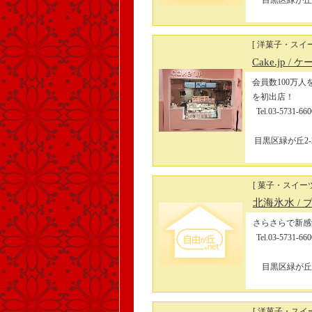
目黒区緑が丘2-
[ 洋菓子・スイー
Cake.jp
/ 
会員数100万人
を初出店！
Tel.03-5
目黒区緑が丘2-2
[ 菓子・スイーツ
北海氷水
/
さらさらで新感
Tel.03-5
目黒区緑が丘2-
[ 洋菓子・スイー