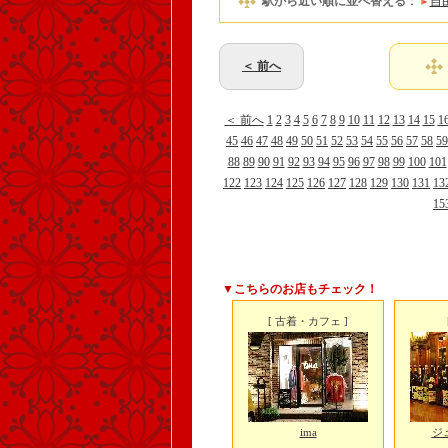
駅から近い順に並べ替える
：
自
＜ 前へ
＜ 前へ
1
2
3
4
5
6
7
8
9
10
11
12
13
14
15
1
45
46
47
48
49
50
51
52
53
54
55
56
57
58
59
88
89
90
91
92
93
94
95
96
97
98
99
100
101
122
123
124
125
126
127
128
129
130
131
13
15
▼こちらのお店もチェック！
[ 古着・カフェ ]
ima
ジ