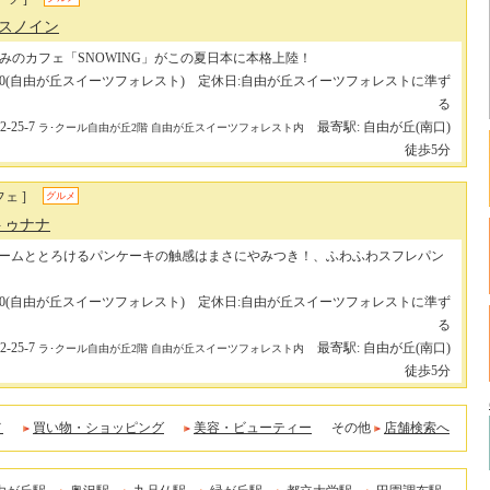
/ スノイン
みのカフェ「SNOWING」がこの夏日本に本格上陸！
731-6600(自由が丘スイーツフォレスト) 定休日:自由が丘スイーツフォレストに準ず
る
25-7
最寄駅: 自由が丘(南口)
ラ･クール自由が丘2階 自由が丘スイーツフォレスト内
徒歩5分
ェ ]
グルメ
トゥナナ
ームととろけるパンケーキの触感はまさにやみつき！、ふわふわスフレパン
731-6600(自由が丘スイーツフォレスト) 定休日:自由が丘スイーツフォレストに準ず
る
25-7
最寄駅: 自由が丘(南口)
ラ･クール自由が丘2階 自由が丘スイーツフォレスト内
徒歩5分
メ
買い物・ショッピング
美容・ビューティー
その他
店舗検索へ