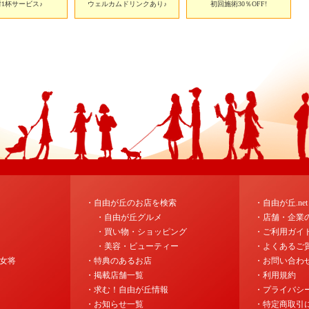
1杯サービス♪
ウェルカムドリンクあり♪
初回施術30％OFF!
・自由が丘のお店を検索
・自由が丘.ne
・自由が丘グルメ
・店舗・企業
・買い物・ショッピング
・ご利用ガイ
・美容・ビューティー
・よくあるご
女将
・特典のあるお店
・お問い合わ
・掲載店舗一覧
・利用規約
・求む！自由が丘情報
・プライバシ
・お知らせ一覧
・特定商取引