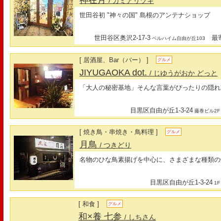
神在月
/ カミアリヅキ
世田谷初 "神々の国" 島根のアンテナショップ
世田谷区奥沢2-17-3
最寄
ベルハイム自由が丘103
[ 居酒屋、Bar（バー） ]
グルメ
JIYUGAOKA dot.
/ じゆうがおか どっと
「大人の秘密基地」そんな言葉がぴったりの隠れ
目黒区自由が丘1-3-24
藤巻ビル2F
[ 焼き鳥・串焼き・鳥料理 ]
グルメ
月鳥
/ つきどり
名物のひな鳥素揚げを中心に、さまざまな種類の
目黒区自由が丘1-3-24
1F
[ 和食 ]
グルメ
和×養 七参
/ しちさん