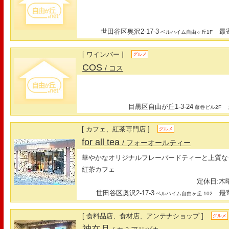
世田谷区奥沢2-17-3
最寄
ベルハイム自由ヶ丘1F
[ ワインバー ]
グルメ
COS
/ コス
目黒区自由が丘1-3-24
最
藤巻ビル2F
[ カフェ、紅茶専門店 ]
グルメ
for all tea
/ フォーオールティー
華やかなオリジナルフレーバードティーと上質な
紅茶カフェ
定休日:木曜日
世田谷区奥沢2-17-3
最寄
ベルハイム自由ヶ丘 102
[ 食料品店、食材店、アンテナショップ ]
グルメ