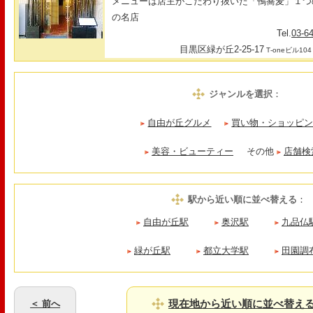
メニューは店主がこだわり抜いた「鴨蕎麦」１つ
の名店
Tel.
03-6
目黒区緑が丘2-25-17
T‐oneビル104
ジャンルを選択
：
自由が丘グルメ
買い物・ショッピ
美容・ビューティー
その他
店舗検
駅から近い順に並べ替える
：
自由が丘駅
奥沢駅
九品仏
緑が丘駅
都立大学駅
田園調
現在地から近い順に並べ替え
＜ 前へ