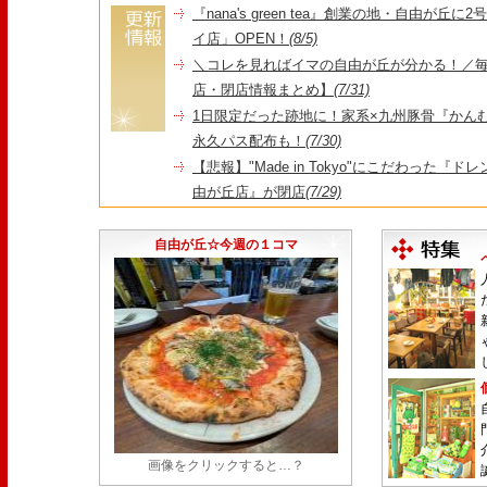
『nana's green tea』創業の地・自由が丘
イ店」OPEN！
(8/5)
＼コレを見ればイマの自由が丘が分かる！／毎
店・閉店情報まとめ】
(7/31)
1日限定だった跡地に！家系×九州豚骨『かんむり
永久パス配布も！
(7/30)
【悲報】"Made in Tokyo"にこだわった『
由が丘店』が閉店
(7/29)
【悲報】昭和14年創業、奥沢で愛された『とん
25日をもって86年の歴史に幕
(7/23)
自由が丘☆今週の１コマ
画像をクリックすると…？