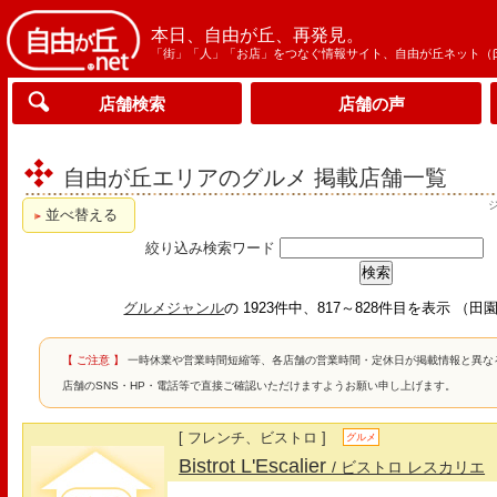
本日、自由が丘、再発見。
「街」「人」「お店」をつなぐ情報サイト、自由が丘ネット（
店舗検索
店舗の声
自由が丘エリアのグルメ 掲載店舗一覧
並べ替える
絞り込み検索ワード
グルメジャンル
の 1923件中、817～828件目を表示 
【 ご注意 】
一時休業や営業時間短縮等、各店舗の営業時間・定休日が掲載情報と異な
店舗のSNS・HP・電話等で直接ご確認いただけますようお願い申し上げます。
[ フレンチ、ビストロ ]
グルメ
Bistrot L'Escalier
/ ビストロ レスカリエ