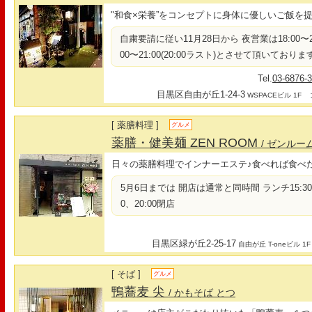
"和食×栄養”をコンセプトに身体に優しいご飯を
自粛要請に従い11月28日から 夜営業は18:00〜22:
00〜21:00(20:00ラスト)とさせて頂いておりま
Tel.
03-6876-
目黒区自由が丘1-24-3
最
WSPACEビル 1F
[ 薬膳料理 ]
グルメ
薬膳・健美麺 ZEN ROOM
/ ゼンルー
日々の薬膳料理でインナーエステ♪食べれば食べ
5月6日までは 開店は通常と同時間 ランチ15:3
0、20:00閉店
目黒区緑が丘2-25-17
自由が丘 T-oneビル 1F
[ そば ]
グルメ
鴨蕎麦 尖
/ かもそば とつ