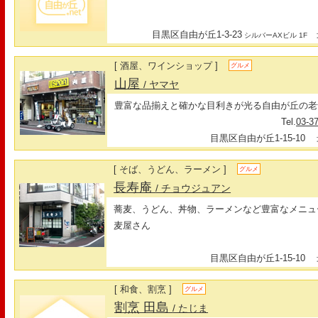
目黒区自由が丘1-3-23
最
シルバーAXビル 1F
[ 酒屋、ワインショップ ]
グルメ
山屋
/ ヤマヤ
豊富な品揃えと確かな目利きが光る自由が丘の老
Tel.
03-3
目黒区自由が丘1-15-10
最
[ そば、うどん、ラーメン ]
グルメ
長寿庵
/ チョウジュアン
蕎麦、うどん、丼物、ラーメンなど豊富なメニュ
麦屋さん
目黒区自由が丘1-15-10
最
[ 和食、割烹 ]
グルメ
割烹 田島
/ たじま