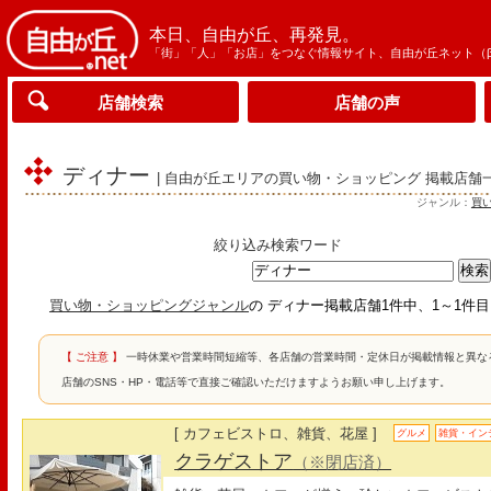
本日、自由が丘、再発見。
「街」「人」「お店」をつなぐ情報サイト、自由が丘ネット（
店舗検索
店舗の声
ディナー
| 自由が丘エリアの買い物・ショッピング 掲載店舗
ジャンル：
買
絞り込み検索ワード
買い物・ショッピングジャンル
の ディナー掲載店舗1件中、1～1件
【 ご注意 】
一時休業や営業時間短縮等、各店舗の営業時間・定休日が掲載情報と異な
店舗のSNS・HP・電話等で直接ご確認いただけますようお願い申し上げます。
[ カフェビストロ、雑貨、花屋 ]
グルメ
雑貨・イン
クラゲストア
（※閉店済）