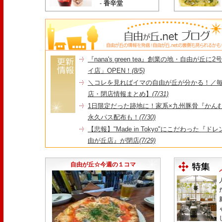
-
香辛堂
『nana's green tea』創業の地・自由が丘
イ店」OPEN！
(8/5)
＼コレを見ればイマの自由が丘が分かる！／毎
店・閉店情報まとめ】
(7/31)
1日限定だった跡地に！家系×九州豚骨『かんむり
永久パス配布も！
(7/30)
【悲報】"Made in Tokyo"にこだわった『
由が丘店』が閉店
(7/29)
【悲報】昭和14年創業、奥沢で愛された『とん
25日をもって86年の歴史に幕
(7/23)
自由が丘☆今週の１コマ