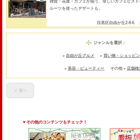
雑貨・花屋・カフェが揃う、珍しいカフェビスト
ルーツを使ったデザートも。
目黒区自由が丘2-8-6
最
ジャンルを選択
：
自由が丘グルメ
買い物・ショッピ
美容・ビューティー
その他
店舗検
＜ 前へ
▼その他のコンテンツもチェック！