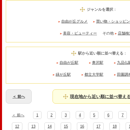
ジャンルを選択
：
自由が丘グルメ
買い物・ショッピ
美容・ビューティー
その他
店舗検
駅から近い順に並べ替える
：
自由が丘駅
奥沢駅
九品仏
緑が丘駅
都立大学駅
田園調
現在地から近い順に並べ替え
＜ 前へ
＜ 前へ
1
2
3
4
5
6
7
12
13
14
15
16
17
18