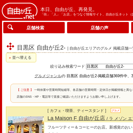
本日、自由が丘、再発見。
「街」「人」「お店」をつなぐ情報サイト、自由が丘ネット（
店舗検索
店舗の声
目黒区 自由が丘2-
| 自由が丘エリアのグルメ 掲載店舗一
並べ替える
絞り込み検索ワード
グルメジャンル
の 目黒区 自由が丘2-掲載店舗369件中、3
【 ご注意 】
一時休業や営業時間短縮等、各店舗の営業時間・定休日が掲載情報と異な
店舗のSNS・HP・電話等で直接ご確認いただけますようお願い申し上げます。
[ カフェ・喫茶、ティースタンド ]
グルメ
La Maison F 自由が丘店
/ ラ メゾン 
フルーツティー＆コーヒーのお店。新感覚のおい