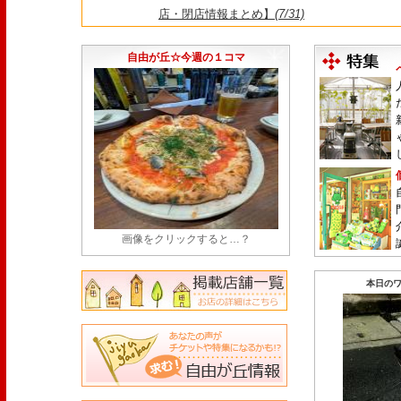
店・閉店情報まとめ】
(7/31)
1日限定だった跡地に！家系×九州豚骨『かんむり
永久パス配布も！
(7/30)
自由が丘☆今週の１コマ
画像をクリックすると…？
本日のワ