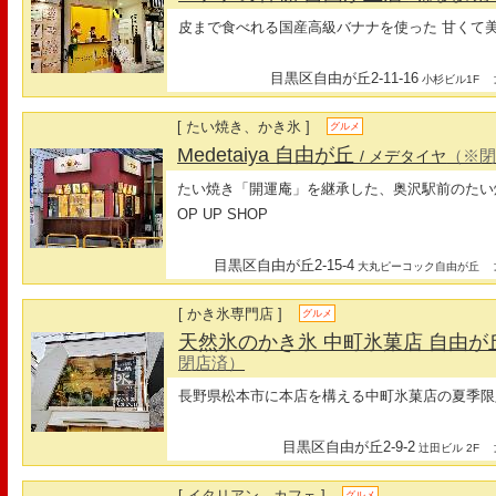
皮まで食べれる国産高級バナナを使った 甘くて
目黒区自由が丘2-11-16
最
小杉ビル1F
[ たい焼き、かき氷 ]
グルメ
Medetaiya 自由が丘
（※
/ メデタイヤ
たい焼き「開運庵」を継承した、奥沢駅前のたい
OP UP SHOP
目黒区自由が丘2-15-4
最
大丸ピーコック自由が丘
[ かき氷専門店 ]
グルメ
天然氷のかき氷 中町氷菓店 自由が
閉店済）
長野県松本市に本店を構える中町氷菓店の夏季限
目黒区自由が丘2-9-2
最
辻田ビル 2F
[ イタリアン、カフェ ]
グルメ