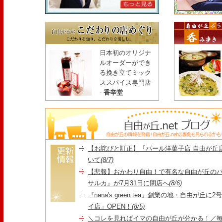
日本初のオリジナ
ルオーダーができ
る挽き立てミック
ススパイス専門店
-
香辛堂
【お詫びと訂正】『パール洋菓子店 自由が丘
いて
(8/7)
【悲報】おかわり自由！で有名な自由が丘の
サルカ』が7月31日に閉店へ
(8/6)
『nana's green tea』創業の地・自由が丘
イ店」OPEN！
(8/5)
＼コレを見ればイマの自由が丘が分かる！／毎