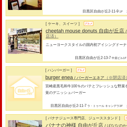
目黒区自由が丘2-11-9
最
1F
[ ケーキ、スイーツ ]
グルメ
cheetah mouse donuts 自由が丘店
店済）
ニューヨークスタイルの国内初アイシングドーナ
目黒区自由が丘2-13-7
中居ビル1F
[ ハンバーガー ]
グルメ
burger enea
（※閉店済
/ バーガーエネア
宮崎産黒毛和牛100％のパテとフレッシュな野
覚のデニッシュバーガー
目黒区自由が丘2-11-7
最
ラ・トゥール キャンデラ3F
[ バナナジュース専門店、ジューススタンド ]
バナナの神様 自由が丘店
/ ばななの