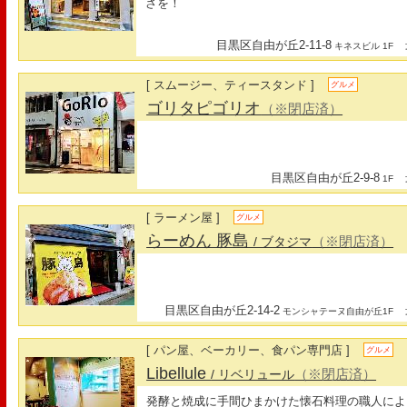
さを！
目黒区自由が丘2-11-8
最
キネスビル 1F
[ スムージー、ティースタンド ]
グルメ
ゴリタピゴリオ
（※閉店済）
目黒区自由が丘2-9-8
最
1F
[ ラーメン屋 ]
グルメ
らーめん 豚島
（※閉店済）
/ ブタジマ
目黒区自由が丘2-14-2
最
モンシャテーヌ自由が丘1F
[ パン屋、ベーカリー、食パン専門店 ]
グルメ
Libellule
（※閉店済）
/ リベリュール
発酵と焼成に手間ひまかけた懐石料理の職人によ