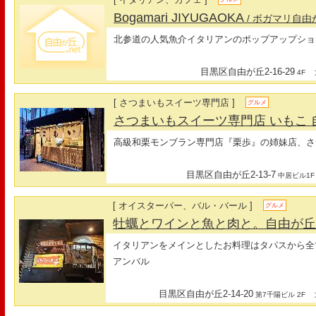
Bogamari JIYUGAOKA
/ ボガマリ自由
北参道の人気魚介イタリアンのポップアップショ
目黒区自由が丘2-16-29
最
4F
[ さつまいもスイーツ専門店 ]
グルメ
さつまいもスイーツ専門店 いもこ 
高級和栗モンブラン専門店『栗歩』の姉妹店、さ
目黒区自由が丘2-13-7
中居ビル1F
[ オイスターバー、バル・バール ]
グルメ
牡蠣とワインと魚と肉と。自由が
イタリアンをメインとしたお料理はタパスから全
アンバル
目黒区自由が丘2-14-20
最
第7千陽ビル 2F