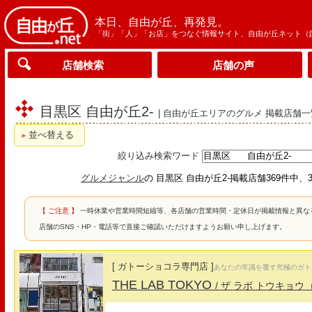
本日、自由が丘、再発見。
「街」「人」「お店」をつなぐ情報サイト、自由が丘ネット（
店舗検索
店舗の声
目黒区 自由が丘2-
| 自由が丘エリアのグルメ 掲載店舗一
並べ替える
絞り込み検索ワード
グルメジャンル
の 目黒区 自由が丘2-掲載店舗369件中、3
【 ご注意 】
一時休業や営業時間短縮等、各店舗の営業時間・定休日が掲載情報と異な
店舗のSNS・HP・電話等で直接ご確認いただけますようお願い申し上げます。
[ ガトーショコラ専門店 ]
あなたの常識を覆す究極のガト
THE LAB TOKYO
/ ザ ラボ トウキョウ