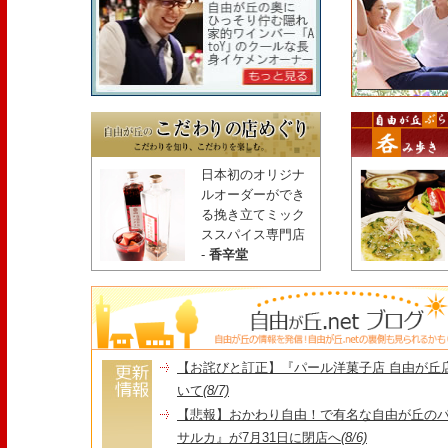
日本初のオリジナ
ルオーダーができ
る挽き立てミック
ススパイス専門店
-
香辛堂
【お詫びと訂正】『パール洋菓子店 自由が丘
いて
(8/7)
【悲報】おかわり自由！で有名な自由が丘の
サルカ』が7月31日に閉店へ
(8/6)