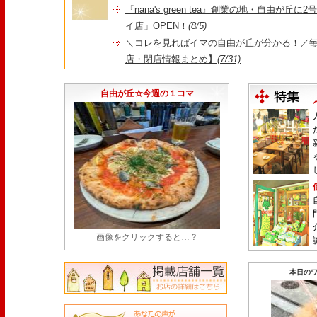
『nana's green tea』創業の地・自由が丘
イ店」OPEN！
(8/5)
＼コレを見ればイマの自由が丘が分かる！／毎
店・閉店情報まとめ】
(7/31)
1日限定だった跡地に！家系×九州豚骨『かんむり
永久パス配布も！
(7/30)
自由が丘☆今週の１コマ
画像をクリックすると…？
本日のワ