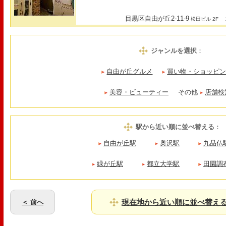
目黒区自由が丘2-11-9
最
松田ビル 2F
ジャンルを選択
：
自由が丘グルメ
買い物・ショッピ
美容・ビューティー
その他
店舗検
駅から近い順に並べ替える
：
自由が丘駅
奥沢駅
九品仏
緑が丘駅
都立大学駅
田園調
現在地から近い順に並べ替え
＜ 前へ