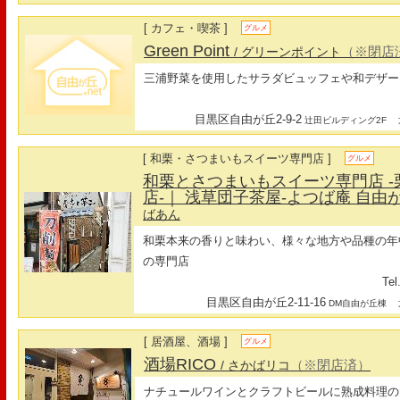
[ カフェ・喫茶 ]
グルメ
Green Point
（※閉店
/ グリーンポイント
三浦野菜を使用したサラダビュッフェや和デザー
目黒区自由が丘2-9-2
最
辻田ビルディング2F
[ 和栗・さつまいもスイーツ専門店 ]
グルメ
和栗とさつまいもスイーツ専門店 -
店-｜ 浅草団子茶屋-よつば庵 自由
ばあん
和栗本来の香りと味わい、様々な地方や品種の年
の専門店
Tel
目黒区自由が丘2-11-16
最
DM自由が丘棟
[ 居酒屋、酒場 ]
グルメ
酒場RICO
（※閉店済）
/ さかばリコ
ナチュールワインとクラフトビールに熟成料理の