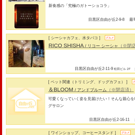
新食感の「究極のガトーショコラ」
目黒区自由が丘2-9-8
最寄
[ シーシャカフェ、水タバコ ]
グルメ
RICO SHISHA
（※閉
/ リコー シーシャ
目黒区自由が丘2-11-9
最
松田ビル 2F
[ ペット関連（トリミング、ドッグカフェ） ]
＆BLOOM
（※閉店済）
/ アンドブルーム
可愛くなっていく姿を見届けたい！そんな親心を
グサロン
目黒区自由が丘2-16-11
最
[ ワインショップ、コーヒースタンド ]
グルメ