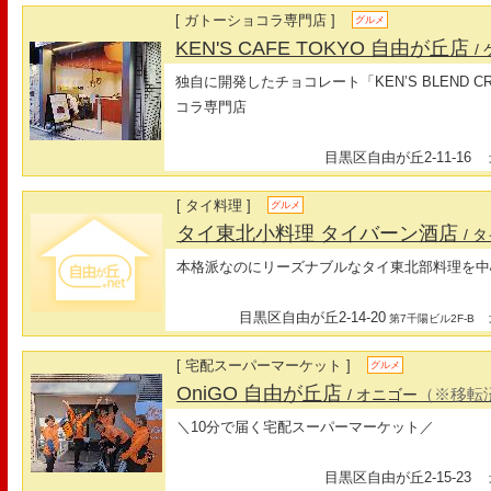
[ ガトーショコラ専門店 ]
グルメ
KEN'S CAFE TOKYO 自由が丘店
/
独自に開発したチョコレート「KEN’S BLEND 
コラ専門店
目黒区自由が丘2-11-16
最
[ タイ料理 ]
グルメ
タイ東北小料理 タイバーン酒店
/ 
本格派なのにリーズナブルなタイ東北部料理を中
目黒区自由が丘2-14-20
最
第7千陽ビル2F-B
[ 宅配スーパーマーケット ]
グルメ
OniGO 自由が丘店
（※移転
/ オニゴー
＼10分で届く宅配スーパーマーケット／
目黒区自由が丘2-15-23
最