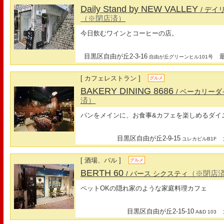
Daily Stand by NEW VALLEY
/ デ
（※閉店済）
今日飲むワインとコーヒーの店。
目黒区自由が丘2-3-16
最寄
自由が丘グリーンヒル101号
[ カフェレストラン ]
グルメ
BAKERY DINING 8686
/ ベーカリー
済）
パンをメインに、お食事&カフェを楽しめるダイ
目黒区自由が丘2-9-15
最
ユレカビルB1F
[ 酒場、バル ]
グルメ
BERTH 60
（※閉店
/ バース シクスティ
ペットOKの隠れ家のような家庭料理カフェ
目黒区自由が丘2-15-10
最
A&D 103