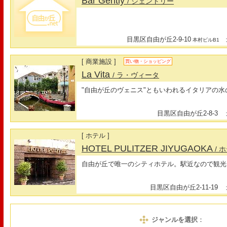
Bar Gently
/ ジェントリー
目黒区自由が丘2-9-10
最
本村ビルB1
[ 商業施設 ]
買い物・ショッピング
La Vita
/ ラ・ヴィータ
"自由が丘のヴェニス"ともいわれるイタリアの
目黒区自由が丘2-8-3
最
[ ホテル ]
HOTEL PULITZER JIYUGAOKA
/
自由が丘で唯一のシティホテル。駅近なので観光
目黒区自由が丘2-11-19
最
ジャンルを選択
：