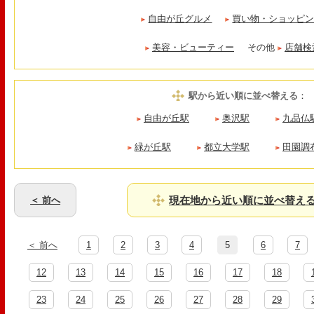
自由が丘グルメ
買い物・ショッピ
美容・ビューティー
その他
店舗検
駅から近い順に並べ替える
：
自由が丘駅
奥沢駅
九品仏
緑が丘駅
都立大学駅
田園調
現在地から近い順に並べ替え
＜ 前へ
＜ 前へ
1
2
3
4
5
6
7
12
13
14
15
16
17
18
23
24
25
26
27
28
29