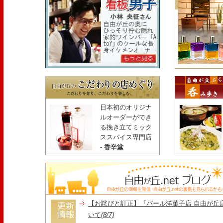
日本初のオリジナ
ルオーダーができ
る挽き立てミック
ススパイス専門店
-
香辛堂
【お詫びと訂正】『パール洋菓子店 自由が丘
いて
(8/7)