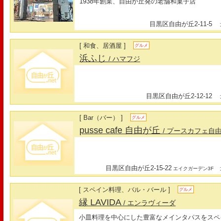
1938年創業、自由が丘発の老舗和菓子店
目黒区自由が丘2-11-5
最
[ 和食、居酒屋 ]
グルメ
浜ふじ
/ ハマフジ
目黒区自由が丘2-12-12
最
[ Bar（バー） ]
グルメ
pusse cafe 自由が丘
/ プースカフェ自
目黒区自由が丘2-15-22
最
エイクガーデン3F
[ スペイン料理、バル・バール ]
グルメ
縁 LAVIDA
/ エンラヴィーダ
小皿料理を中心にした豊富なメインタパスをスペ