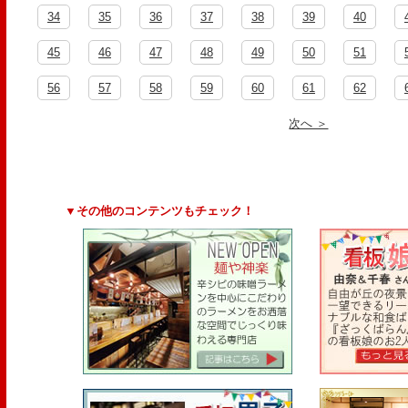
34
35
36
37
38
39
40
45
46
47
48
49
50
51
56
57
58
59
60
61
62
次へ ＞
▼その他のコンテンツもチェック！