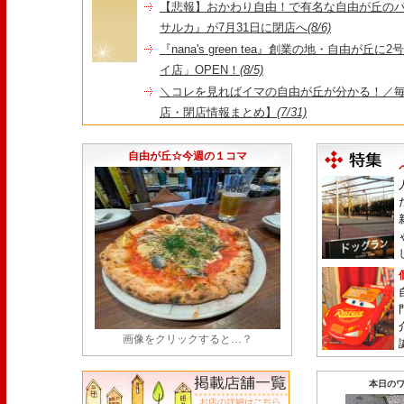
【悲報】おかわり自由！で有名な自由が丘の
サルカ』が7月31日に閉店へ
(8/6)
『nana's green tea』創業の地・自由が丘
イ店」OPEN！
(8/5)
＼コレを見ればイマの自由が丘が分かる！／毎
店・閉店情報まとめ】
(7/31)
1日限定だった跡地に！家系×九州豚骨『かんむり
永久パス配布も！
(7/30)
自由が丘☆今週の１コマ
画像をクリックすると…？
本日のワ