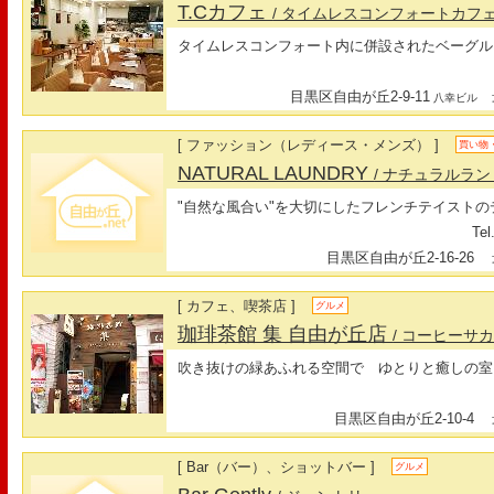
T.Cカフェ
/ タイムレスコンフォートカフ
タイムレスコンフォート内に併設されたベーグル
目黒区自由が丘2-9-11
最
八幸ビル
[ ファッション（レディース・メンズ） ]
買い物
NATURAL LAUNDRY
/ ナチュラルラ
"自然な風合い"を大切にしたフレンチテイストの
Tel
目黒区自由が丘2-16-26
最
[ カフェ、喫茶店 ]
グルメ
珈琲茶館 集 自由が丘店
/ コーヒーサ
吹き抜けの緑あふれる空間で ゆとりと癒しの室
目黒区自由が丘2-10-4
最
[ Bar（バー）、ショットバー ]
グルメ