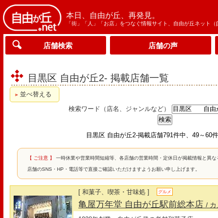
本日、自由が丘、再発見。
「街」「人」「お店」をつなぐ情報サイト、自由が丘ネット（
店舗検索
店舗の声
目黒区 自由が丘2- 掲載店舗一覧
並べ替える
検索ワード（店名、ジャンルなど）
目黒区 自由が丘2-掲載店舗791件中、49～60
【 ご注意 】
一時休業や営業時間短縮等、各店舗の営業時間・定休日が掲載情報と異な
店舗のSNS・HP・電話等で直接ご確認いただけますようお願い申し上げます。
[ 和菓子、喫茶・甘味処 ]
グルメ
亀屋万年堂 自由が丘駅前総本店
/ 