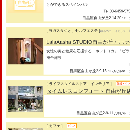
とができるスペインバル
Tel.
03-6459-57
目黒区自由が丘2-14-20
最
1F
[ ヨガスタジオ、セルフエステ ]
ゆるめて、ほぐして、
LalaAasha STUDIO自由が丘
/ ララ
女性の美と健康を応援する「ホットヨガ」「ピラ
複合施設
T
目黒区自由が丘2-9-15
最
ユレカビルB1
[ ライフスタイルストア、インテリア ]
雑貨・イ
タイムレスコンフォート 自由が丘
目黒区自由が丘2-9-11
最
八幸ビル
[ カフェ ]
グルメ