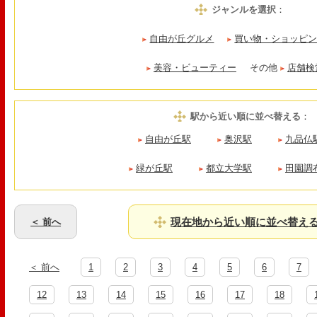
ジャンルを選択
：
自由が丘グルメ
買い物・ショッピ
美容・ビューティー
その他
店舗検
駅から近い順に並べ替える
：
自由が丘駅
奥沢駅
九品仏
緑が丘駅
都立大学駅
田園調
現在地から近い順に並べ替え
＜ 前へ
＜ 前へ
1
2
3
4
5
6
7
12
13
14
15
16
17
18