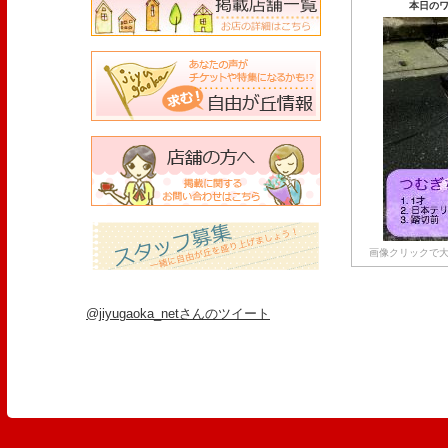
本日のワ
画像クリックで大
@jiyugaoka_netさんのツイート