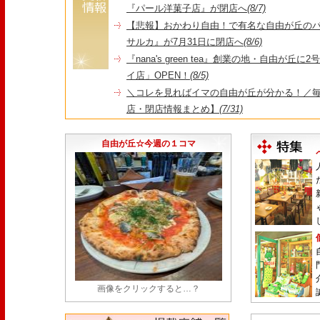
『パール洋菓子店』が閉店へ
(8/7)
【悲報】おかわり自由！で有名な自由が丘の
サルカ』が7月31日に閉店へ
(8/6)
『nana's green tea』創業の地・自由が丘
イ店」OPEN！
(8/5)
＼コレを見ればイマの自由が丘が分かる！／毎
店・閉店情報まとめ】
(7/31)
1日限定だった跡地に！家系×九州豚骨『かんむり
永久パス配布も！
(7/30)
自由が丘☆今週の１コマ
画像をクリックすると…？