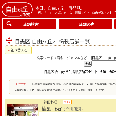
本日、自由が丘、再発見。
「街」「人」「お店」をつなぐ情報サイト、自由が丘ネット（
店舗検索
店舗の声
目黒区 自由が丘2- 掲載店舗一覧
並べ替える
検索ワード（店名、ジャンルなど）
目黒区 自由が丘2-掲載店舗791件中、649～66
【 ご注意 】
一時休業や営業時間短縮等、各店舗の営業時間・定休日が掲載情報と異な
店舗のSNS・HP・電話等で直接ご確認いただけますようお願い申し上げます。
[ 韓国料理 ]
グルメ
輪葉
（※閉店済）
/ わば