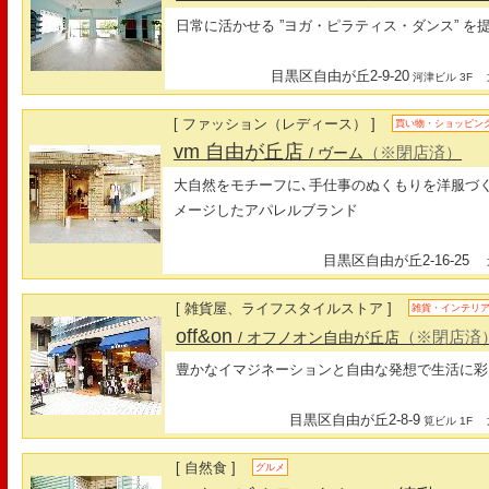
日常に活かせる ”ヨガ・ピラティス・ダンス” 
目黒区自由が丘2-9-20
最
河津ビル 3F
[ ファッション（レディース） ]
買い物・ショッピン
vm 自由が丘店
（※閉店済）
/ ヴーム
大自然をモチーフに､手仕事のぬくもりを洋服づ
メージしたアパレルブランド
目黒区自由が丘2-16-25
最
[ 雑貨屋、ライフスタイルストア ]
雑貨・インテリ
off&on
（※閉店済
/ オフノオン自由が丘店
豊かなイマジネーションと自由な発想で生活に彩
目黒区自由が丘2-8-9
最
筧ビル 1F
[ 自然食 ]
グルメ