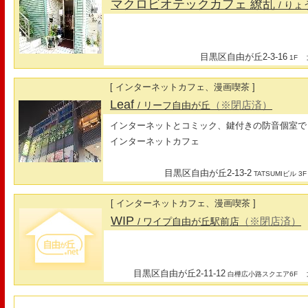
マクロビオテックカフェ 繚乱
/ り
目黒区自由が丘2-3-16
最
1F
[ インターネットカフェ、漫画喫茶 ]
Leaf
（※閉店済）
/ リーフ自由が丘
インターネットとコミック、鍵付きの防音個室でくつ
インターネットカフェ
目黒区自由が丘2-13-2
TATSUMIビル 3F
[ インターネットカフェ、漫画喫茶 ]
WIP
（※閉店済）
/ ワイプ自由が丘駅前店
目黒区自由が丘2-11-12
最
白樺広小路スクエア6F