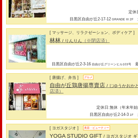
定休日
目黒区自由が丘2-17-12
最
GRANDE III 2F
[ マッサージ、リラクゼーション、ボディケア ]
林林
（※閉店済）
/ りんりん
目黒区自由が丘2-3-16
最寄
自由が丘グリーンヒル103号
[ 唐揚げ、弁当 ]
グルメ
自由が丘鶏唐揚専賣店
/ じゆうかお
店済）
定休日:無休（年末年始
目黒区自由が丘2-14-3
最
1F
[ ヨガスタジオ ]
美容・ビューティー
YOGA STUDIO GIFT
/ ヨガスタジオ 