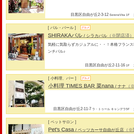
目黒区自由が丘2-3-12
最
SereneVita 1F
[ バル・バール ]
グルメ
SHIRAKAバル
（※閉店済
/ シラカバル
気軽に気取らずカジュアルに・・！本格フランス
ンチバル♪
目黒区自由が丘2-11-16
最
1F
[ 小料理、バー ]
グルメ
小料理 TIMES BAR 菜nana
（
/ ナナ
目黒区自由が丘2-11-7
最
ラ・トゥール キャンデラ5F
[ ペットサロン ]
Pet's Casa
（※
/ ペッツカーサ自由が丘店