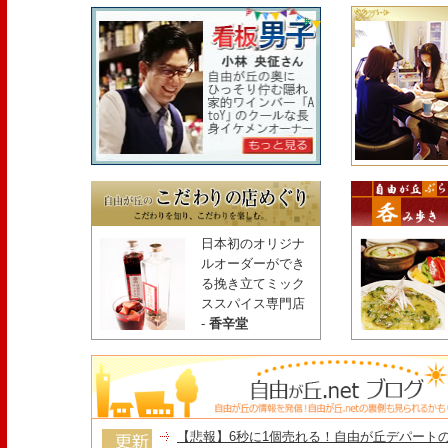
日本初のオリジナ
ルオーダーができ
る挽き立てミック
ススパイス専門店
-
香辛堂
【悲報】6秒に1個売れる！自由が丘デパート