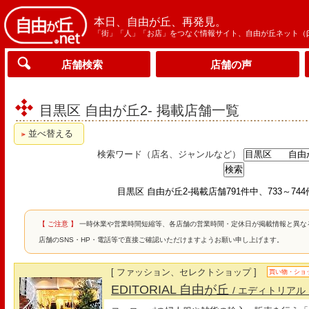
本日、自由が丘、再発見。
「街」「人」「お店」をつなぐ情報サイト、自由が丘ネット（
店舗検索
店舗の声
目黒区 自由が丘2- 掲載店舗一覧
並べ替える
検索ワード（店名、ジャンルなど）
目黒区 自由が丘2-掲載店舗791件中、733～74
【 ご注意 】
一時休業や営業時間短縮等、各店舗の営業時間・定休日が掲載情報と異な
店舗のSNS・HP・電話等で直接ご確認いただけますようお願い申し上げます。
[ ファッション、セレクトショップ ]
買い物・ショ
EDITORIAL 自由が丘
/ エディトリアル