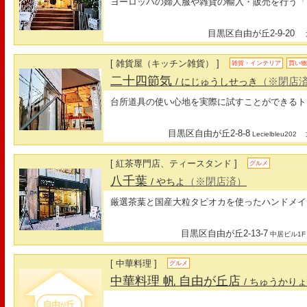
ヨーロッパの婦人服や雑貨の輸入・販売を行う「
目黒区自由が丘2-9-20
最
[ 雑貨屋（キッチン雑貨） ]
雑貨・インテリア
買い
二十四節気
（※閉店
/ にじゅうしせっき
台所道具の使い心地を実際に試すことができるト
目黒区自由が丘2-8-8
最
Lecielbleu202
[ 紅茶専門店、ティースタンド ]
グルメ
八千葉
（※閉店済）
/ やちよ
厳選茶葉と国産大粒タピオカを使ったハンドメイ
目黒区自由が丘2-13-7
中居ビル1F
[ 中華料理 ]
グルメ
中華料理 帆 自由が丘店
/ ちゅうかり