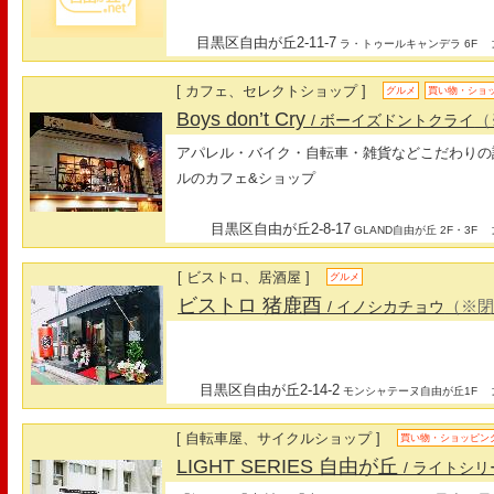
目黒区自由が丘2-11-7
最
ラ・トゥールキャンデラ 6F
[ カフェ、セレクトショップ ]
グルメ
買い物・ショ
Boys don’t Cry
（
/ ボーイズドントクライ
アパレル・バイク・自転車・雑貨などこだわりの
ルのカフェ&ショップ
目黒区自由が丘2-8-17
最
GLAND自由が丘 2F・3F
[ ビストロ、居酒屋 ]
グルメ
ビストロ 猪鹿酉
（※
/ イノシカチョウ
目黒区自由が丘2-14-2
最
モンシャテーヌ自由が丘1F
[ 自転車屋、サイクルショップ ]
買い物・ショッピン
LIGHT SERIES 自由が丘
/ ライトシ