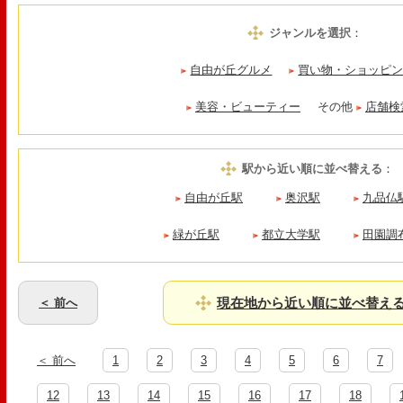
ジャンルを選択
：
自由が丘グルメ
買い物・ショッピ
美容・ビューティー
その他
店舗検
駅から近い順に並べ替える
：
自由が丘駅
奥沢駅
九品仏
緑が丘駅
都立大学駅
田園調
現在地から近い順に並べ替え
＜ 前へ
＜ 前へ
1
2
3
4
5
6
7
12
13
14
15
16
17
18