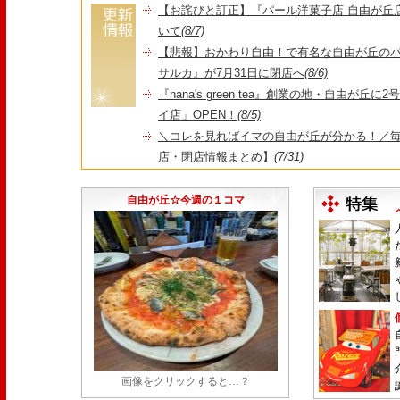
【お詫びと訂正】『パール洋菓子店 自由が丘
いて
(8/7)
【悲報】おかわり自由！で有名な自由が丘の
サルカ』が7月31日に閉店へ
(8/6)
『nana's green tea』創業の地・自由が丘
イ店」OPEN！
(8/5)
＼コレを見ればイマの自由が丘が分かる！／毎
店・閉店情報まとめ】
(7/31)
1日限定だった跡地に！家系×九州豚骨『かんむり
永久パス配布も！
(7/30)
自由が丘☆今週の１コマ
画像をクリックすると…？