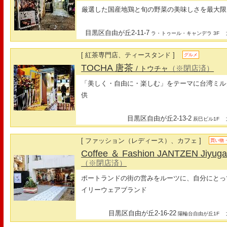
厳選した国産地鶏と旬の野菜の美味しさを最大限
目黒区自由が丘2-11-7
最
ラ・トゥール・キャンデラ 3F
[ 紅茶専門店、ティースタンド ]
グルメ
TOCHA 唐茶
（※閉店済）
/ トウチャ
「美しく・自由に・楽しむ」をテーマに台湾ミル
供
目黒区自由が丘2-13-2
最
辰巳ビル1F
[ ファッション（レディース）、カフェ ]
買い物
Coffee ＆ Fashion JANTZEN Jiyug
（※閉店済）
ポートランドの街の営みをルーツに、自分にとっ
イリーウェアブランド
目黒区自由が丘2-16-22
最
陽輪台自由が丘1F