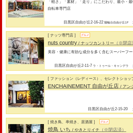
「軽さ」「素材」「走り」にこだわり、最小・最
自転車専門店
目黒区自由が丘2-16-22
最
陽輪台自由が丘1F
[ ナッツ専門店 ]
グルメ
nuts country
（※閉店
/ ナッツカントリー
美容・健康に有効な成分を多く含むスーパーフー
目黒区自由が丘2-11-7
最
ラ・トゥール・キャンデラ
[ ファッション（レディース）、セレクトショップ
ENCHAINEMENT 自由が丘店
/ ア
目黒区自由が丘2-15-20
最
[ 焼き鳥、串焼き、居酒屋 ]
グルメ
焼鳥 いち
（※閉店済）
/ やきとりイチ