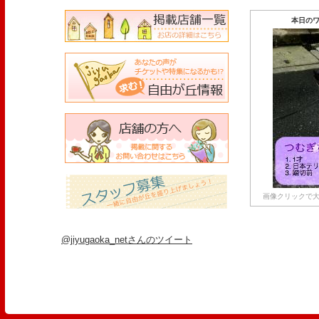
本日のワ
画像クリックで大
@jiyugaoka_netさんのツイート