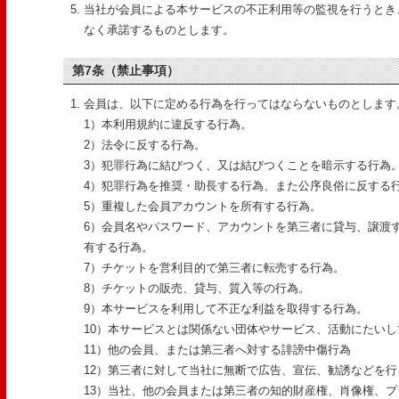
当社が会員による本サービスの不正利用等の監視を行うとき
なく承諾するものとします。
第7条（禁止事項）
会員は、以下に定める行為を行ってはならないものとします
1）本利用規約に違反する行為。
2）法令に反する行為。
3）犯罪行為に結びつく、又は結びつくことを暗示する行為
4）犯罪行為を推奨・助長する行為、また公序良俗に反する
5）重複した会員アカウントを所有する行為。
6）会員名やパスワード、アカウントを第三者に貸与、譲渡
有する行為。
7）チケットを営利目的で第三者に転売する行為。
8）チケットの販売、貸与、質入等の行為。
9）本サービスを利用して不正な利益を取得する行為。
10）本サービスとは関係ない団体やサービス、活動にたい
11）他の会員、または第三者へ対する誹謗中傷行為
12）第三者に対して当社に無断で広告、宣伝、勧誘などを行
13）当社、他の会員または第三者の知的財産権、肖像権、