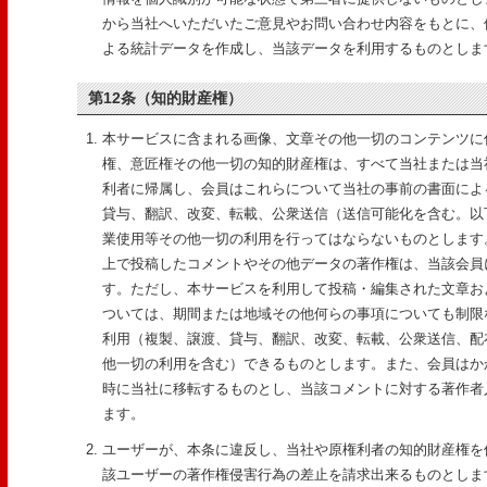
から当社へいただいたご意見やお問い合わせ内容をもとに、
よる統計データを作成し、当該データを利用するものとしま
第12条（知的財産権）
本サービスに含まれる画像、文章その他一切のコンテンツに
権、意匠権その他一切の知的財産権は、すべて当社または当
利者に帰属し、会員はこれらについて当社の事前の書面によ
貸与、翻訳、改変、転載、公衆送信（送信可能化を含む。以
業使用等その他一切の利用を行ってはならないものとします
上で投稿したコメントやその他データの著作権は、当該会員
す。ただし、本サービスを利用して投稿・編集された文章お
ついては、期間または地域その他何らの事項についても制限
利用（複製、譲渡、貸与、翻訳、改変、転載、公衆送信、配
他一切の利用を含む）できるものとします。また、会員はか
時に当社に移転するものとし、当該コメントに対する著作者
ます。
ユーザーが、本条に違反し、当社や原権利者の知的財産権を
該ユーザーの著作権侵害行為の差止を請求出来るものとしま