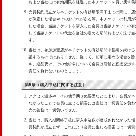
および当社には有効期限を経過した本チケットを買い戻す義
売買契約成立から本チケットの有効期限満了までの間に、店
が倒産した場合やそのおそれがある等、本チケットの利用が
した場合、当該チケットを購入した会員は当該チケットの有
して当該チケットの代金を当社の定める期間および方法で当
す。
当社は、参加加盟店が本チケットの有効期間中営業を続ける
証するものではありません。従って、前項に定める場合を除
ル、返品要求、その他紛争について会員は店舗と直接交渉す
責任を負わないものとします。
第5条（購入申込に関する注意）
アクセス過多や、その他予期せぬ要因などにより、会員が本
なかったことで会員に生じる損害には当社は一切責任を負わ
売の義務は一切負いません。
当社は、購入期間終了後に購入申込数が達成されなかった場
買契約が成立せず、これにより会員に生じる損害には一切責