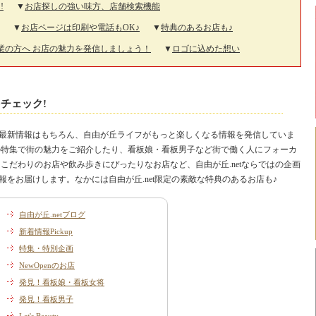
!
▼
お店探しの強い味方、店舗検索機能
▼
お店ページは印刷や電話もOK♪
▼
特典のあるお店も♪
業の方へ お店の魅力を発信しましょう！
▼
ロゴに込めた想い
チェック!
最新情報はもちろん、自由が丘ライフがもっと楽しくなる情報を発信していま
の特集で街の魅力をご紹介したり、看板娘・看板男子など街で働く人にフォーカ
 こだわりのお店や飲み歩きにぴったりなお店など、自由が丘.netならではの企画
報をお届けします。なかには自由が丘.net限定の素敵な特典のあるお店も♪
自由が丘.netブログ
新着情報Pickup
特集・特別企画
NewOpenのお店
発見！看板娘・看板女将
発見！看板男子