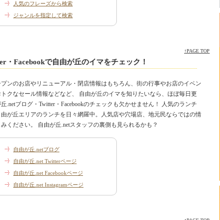
人気のフレーズから検索
ジャンルを指定して検索
↑PAGE TOP
tter・Facebookで自由が丘のイマをチェック！
ープンのお店やリニューアル・閉店情報はもちろん、街の行事やお店のイベン
おトクなセール情報などなど、 自由が丘のイマを知りたいなら、ほぼ毎日更
.netブログ・Twitter・Facebookのチェックも欠かせません！ 人気のランチ
自由が丘エリアのランチを日々網羅中。人気店や穴場店、地元民ならではの情
みください。 自由が丘.netスタッフの裏側も見られるかも？
自由が丘.netブログ
自由が丘.net Twitterページ
自由が丘.net Facebookページ
自由が丘.net Instagramページ