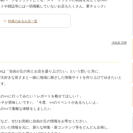
印刷ページをプリントしても、スマートフォンの画面を見せてもOK♪
イトや雑誌等には一切掲載していないお店もたくさん。要チェック♪
特典のあるお店一覧
↑PAGE TOP
netは「自由が丘の街とお店を盛り上げたい」という想いと共に、
が大好きな皆さまと一緒に地域に根ざした情報サイトを作り上げてゆきたいと
ます。
丘の○○に行ってみたい！レポートを載せてほしい！」
ンチが美味しいです♪」「今度、○○のイベントがあるらしいよ」
の○○で素敵な体験をしました♪」
どなど、ぜひお気軽に自由が丘の情報をお寄せください。
ただいた情報を元に、新たな特集・新コンテンツ等をどんどん企画し、