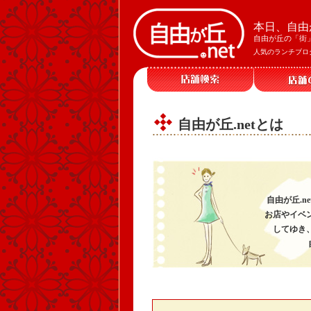
本日、自由
自由が丘の「街
人気のランチブロ
自由が丘.netとは
自由が丘.
お店やイベ
してゆき