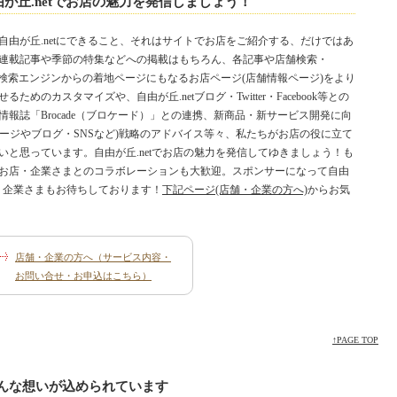
が丘.netでお店の魅力を発信しましょう！
自由が丘.netにできること、それはサイトでお店をご紹介する、だけではあ
連載記事や季節の特集などへの掲載はもちろん、各記事や店舗検索・
e等の検索エンジンからの着地ページにもなるお店ページ(店舗情報ページ)をより
るためのカスタマイズや、自由が丘.netブログ・Twitter・Facebook等との
情報誌「Brocade（ブロケード）」との連携、新商品・新サービス開発に向
ページやブログ・SNSなど)戦略のアドバイス等々、私たちがお店の役に立て
と思っています。自由が丘.netでお店の魅力を発信してゆきましょう！も
お店・企業さまとのコラボレーションも大歓迎。スポンサーになって自由
店・企業さまもお待ちしております！
下記ページ(店舗・企業の方へ)
からお気
店舗・企業の方へ（サービス内容・
お問い合せ・お申込はこちら）
↑PAGE TOP
こんな想いが込められています