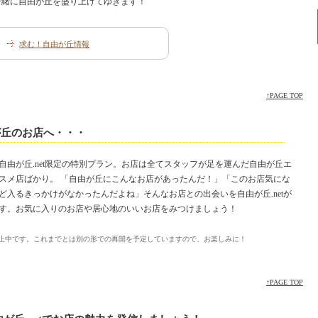
一緒に自由が丘を盛り上げてゆきます！
求む！自由が丘情報
↑PAGE TOP
が丘のお店へ・・・
自由が丘.net限定の特別プラン。お店は全てスタッフが足を運んだ自由が丘エ
スメ店ばかり。 「自由が丘にこんなお店があったんだ！」「このお店気にな
ど入るきっかけがなかったんだよね」そんなお店との出会いを自由が丘.netが
す。お気に入りのお店や居心地のいいお店をみつけましょう！
止中です。これまでとは別の形での再開を予定していますので、お楽しみに！
↑PAGE TOP