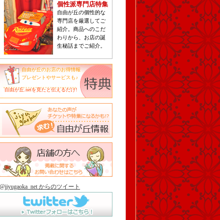
個性派専門店特集
自由が丘の個性的な
専門店を厳選してご
紹介。商品へのこだ
わりから、お店の誕
生秘話までご紹介。
自由が丘のお店のお得情報
プレゼントやサービスも♪
自由が丘.netを見たと伝えるだけ!
@jiyugaoka_net からのツイート