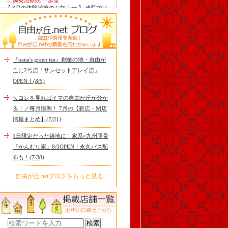
鍼灸治療院 一歩堂
【 8月の体験治療のお知らせ 】 当院では
毎月第1月曜日を体験dayとし、当院の施
術をお得に体験し..
Le Monde Gourmand
今年も南アルプス @sachiblueberryfarm か
ら美味しいブルーベリーが😋
https://www.instagram.com/sachi..
『nana's green tea』創業の地・自由が
tomoru
丘に2号店「サンセットアレイ店」
土曜日限定ランチセット(12:00〜15:00)は
OPEN！
(8/5)
じまりました！※数量限定その日のおす
すめサンドイッチ(ルッ..
＼コレを見ればイマの自由が丘が分か
cheese & booze ost
る！／毎月恒例！ 7月の【新店・閉店
【 平日限定ランチメニュー 】 ワンプレー
情報まとめ】
(7/31)
トランチ登場！！パスタやリゾットにも
色々付くようにな..
1日限定だった跡地に！家系×九州豚骨
京都九条ねぎ焼き専門店 ねぎ家 -時代
『かんむり家』8/3OPEN！永久パス配
家 旬-
【ランチ限定】鉄板炙りホルモン丼🔥本
布も！
(7/30)
日も大人気！香ばしく炙った新鮮ホルモ
ンに、濃厚な京都味噌だれ..
自由が丘.netブログをもっと見る
冷え性改善協会 ICITO
【 よもぎ蒸しやリラクゼーション専門の
顧問契約 】 冷え性改善協会は、小規模の
エステサロン、リ..