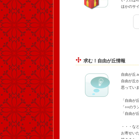
いう方は
ほかのサ
求む！自由が丘情報
自由が丘.
自由が丘
思ってい
「自由が
「○○のラ
「自由が丘
・・・な
お寄せい