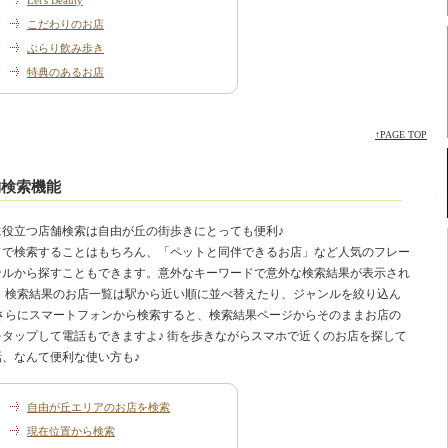
Let's Beauty
こだわりのお店
ぶらり飲み歩き
特典のあるお店
↑PAGE TOP
舗検索機能
に役立つ店舗検索は自由が丘の街歩きにとっても便利♪
ドで検索することはもちろん、「ペットと同伴できるお店」など人気のフレー
ンルから探すこともできます。意外なキーワードで意外な検索結果が表示され
？ 検索結果のお店一覧は駅から近い順に並べ替えたり、ジャンルを絞り込ん
 さらにスマートフォンから検索すると、検索結果ページからそのままお店の
をタップして電話もできますよ♪ 街を歩きながらスマホで近くのお店を探して
話、なんて便利な使い方も♪
自由が丘エリアのお店を検索
現在位置から検索