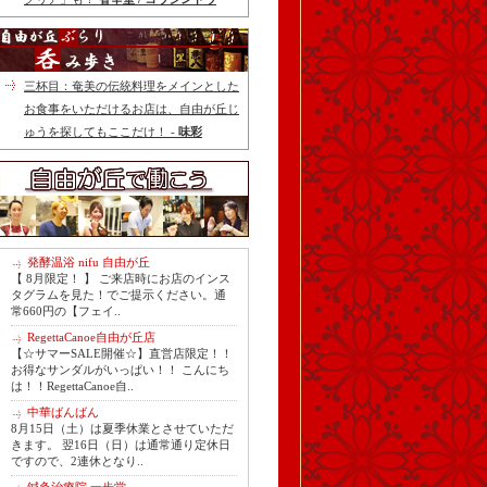
三杯目：奄美の伝統料理をメインとした
お食事をいただけるお店は、自由が丘じ
ゅうを探してもここだけ！ -
味彩
発酵温浴 nifu 自由が丘
【 8月限定！ 】 ご来店時にお店のインス
タグラムを見た！でご提示ください。通
常660円の【フェイ..
RegettaCanoe自由が丘店
【☆サマーSALE開催☆】直営店限定！！
お得なサンダルがいっぱい！！ こんにち
は！！RegettaCanoe自..
中華ばんばん
8月15日（土）は夏季休業とさせていただ
きます。 翌16日（日）は通常通り定休日
ですので、2連休となり..