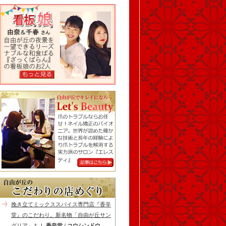
挽き立てミックススパイス専門店『香辛
堂』のこだわり。新名物「自由が丘サン
グリア」も！
香辛堂 / コウシンドウ