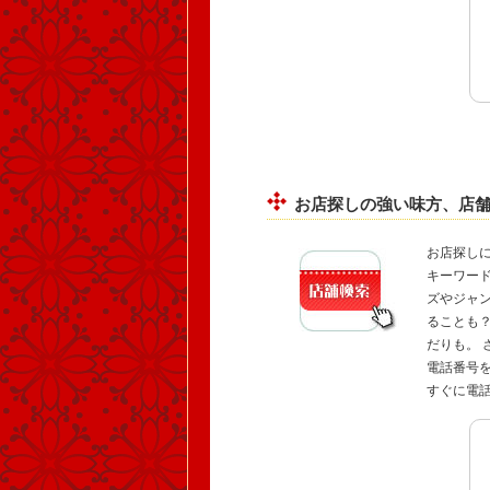
お店探しの強い味方、店
お店探し
キーワー
ズやジャ
ることも
だりも。
電話番号
すぐに電