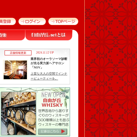
2024.11.12 UP
店舗情報更新
業界初のオーラソーマ診断
が光る実力派ヘアサロン
「NOV」
上質な大人の空間でインナ
ービューティーを。