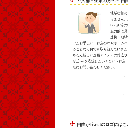
～店舗・企業の方へ～ 自由
地域密着の
りません。
Googl
魅力的に見せ
連携、地域
けたお手伝い、お店のWeb(ホーム
ることなら何でも取り組んでゆきたい
ちろん新しい企画アイデアの持込や
が丘.netを応援したい！というお
軽にお問い合わせください。
自由が丘.netのロゴには