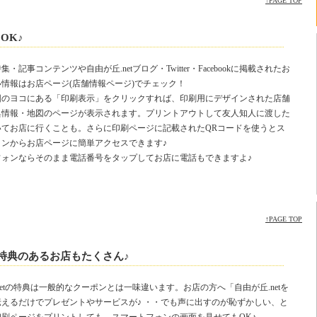
↑PAGE TOP
OK♪
・記事コンテンツや自由が丘.netブログ・Twitter・Facebookに掲載されたお
情報はお店ページ(店舗情報ページ)でチェック！
図のヨコにある「印刷表示」をクリックすれば、印刷用にデザインされた店舗
典情報・地図のページが表示されます。プリントアウトして友人知人に渡した
いてお店に行くことも。さらに印刷ページに記載されたQRコードを使うとス
ォンからお店ページに簡単アクセスできます♪
フォンならそのまま電話番号をタップしてお店に電話もできますよ♪
↑PAGE TOP
で特典のあるお店もたくさん♪
netの特典は一般的なクーポンとは一味違います。お店の方へ「自由が丘.netを
伝えるだけでプレゼントやサービスが♪ ・・でも声に出すのが恥ずかしい、と