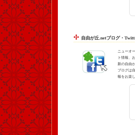
自由が丘.netブログ・Twi
ニューオ
ト情報、
新の自由が丘
ブログは
報をお楽し