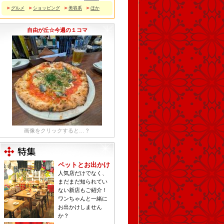
グルメ
ショッピング
美容系
ほか
自由が丘☆今週の１コマ
画像をクリックすると…？
ペットとお出かけ
人気店だけでなく、
まだまだ知られてい
ない新店もご紹介！
ワンちゃんと一緒に
お出かけしません
か？