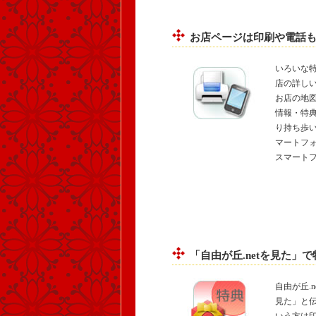
お店ページは印刷や電話も
いろいな特集
店の詳しい
お店の地
情報・特
り持ち歩
マートフ
スマート
「自由が丘.netを見た」
自由が丘.
見た」と