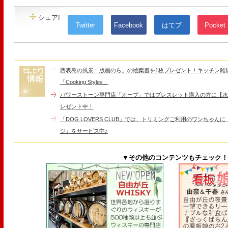
シェア!
Twitter
Facebook
はてブ
Pocket
西表島の風景「版画のら」の絵葉書を1枚プレゼント！キッチン雑
「Cooking Styles」
パワーストーン専門店「オーブ」ではブレスレット購入の方に【水
レゼント中！
「DOG LOVERS CLUB」では、トリミングご利用のワンちゃん
ジ』をサービス中♪
▼その他のコンテンツもチェック！