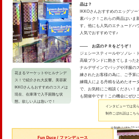
品は？
IKKOさんおすすめのエッグソ
素パック！これらの商品はいま
す。他にも人気のエチュードハウ
人気でおすすめです♪
―― お店のＰＲをどうぞ！
ジェシースティールやソノレ・
高級ブランドに飽きてしまった
ナルデザインでバッグや洋服の
花まるマーケットやヒルナンデ
練されたお客様の為に、ご予算
ス！で紹介され大反響。美容家
練職人による丹精を込めたオー
IKKOさんもおすすめのコスメは
で、お気軽にご相談ください！ま
現在、在庫薄で入手困難な状
も開催中です！この機会にぜひご
態。欲しい人は急いで！
インタビューでは見
制作こぼれ話はこちら
※制作こぼれ話は
Fun Duce / ファンデュース