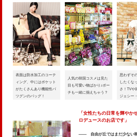
表面は防水加工のコーテ
思わずそ
人気の韓国コスメは見た
ィング​、中にはポケット
したくな
目も可愛い物ばかり♪ポー
がたくさんあり機能性バ
さ！TVや
チも一緒に揃えちゃう？
ツグンのバッグ！
ジェシー・
「女性たちの日常を輝やか
ロデュースのお店です」
―― 自由が丘ではまだ少ない