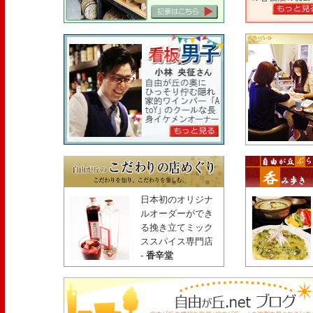
日本初のオリジナ
ルオーダーができ
る挽き立てミック
ススパイス専門店
-
香辛堂