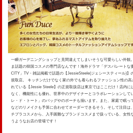
一瞬ガーデニングショップと見間違えてしまいそうな可愛らしい外観
ま話題の韓国コスメの専門店なんです！海外ドラマ「デスパレートな妻たち
CITY」TV・雑誌掲載で話題の【JessieSteele(ジェシースティー
規取店。 キッチンだけでなく家の外でも着られるファッション性の高
れている【Jessie Steele】の正規取扱店は東京ではここだけ！店
なく、機能性にも優​れ、世界中のデザイナーとコラボレーションして
レ・ド・トート」のバッグやのポー​チも揃います。また、家庭で眠っ
などのリメイクも予算に合わせてオーダーできるそう。そして注目は
チプラコスメから、入手困難なブランドコスメまで扱っている、女性
うようなお店の登場です！