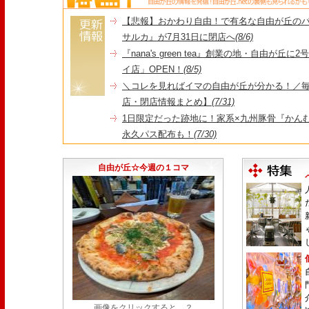
【悲報】おかわり自由！で有名な自由が丘の
サルカ』が7月31日に閉店へ
(8/6)
『nana's green tea』創業の地・自由が丘
イ店」OPEN！
(8/5)
＼コレを見ればイマの自由が丘が分かる！／毎
店・閉店情報まとめ】
(7/31)
1日限定だった跡地に！家系×九州豚骨『かんむり
永久パス配布も！
(7/30)
【悲報】"Made in Tokyo"にこだわった『
由が丘店』が閉店
(7/29)
自由が丘☆今週の１コマ
画像をクリックすると…？