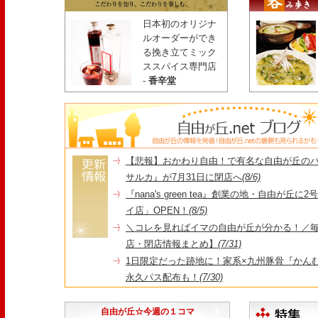
日本初のオリジナ
ルオーダーができ
る挽き立てミック
ススパイス専門店
-
香辛堂
【悲報】おかわり自由！で有名な自由が丘の
サルカ』が7月31日に閉店へ
(8/6)
『nana's green tea』創業の地・自由が丘
イ店」OPEN！
(8/5)
＼コレを見ればイマの自由が丘が分かる！／毎
店・閉店情報まとめ】
(7/31)
1日限定だった跡地に！家系×九州豚骨『かんむり
永久パス配布も！
(7/30)
【悲報】"Made in Tokyo"にこだわった『
由が丘店』が閉店
(7/29)
自由が丘☆今週の１コマ