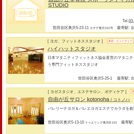
STUDIO
Tel.
03
世田谷区奥沢5-23-11
最寄駅: 自
カサデ奥沢102号
[ ヨガ、フィットネススタジオ ]
美容・ビューティー
ハイハットスタジオ
日本マタニティフィットネス協会直営のマタニテ
う専門フィットネススタジオ
世田谷区奥沢5-25-1
最寄駅: 自
[ ヨガスタジオ、エステサロン、ボディケア ]
自由が丘サロン kotonoha
/ コトノハ
バレリーナヨガ＆バレエヨガエステでカラダを創
世田谷区奥沢5-13-10
最寄駅: 
ドゥエリング奥沢B-101