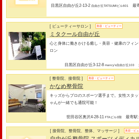
目黒区自由が丘2-13-2
最寄
自由が丘TATSUMIビル601
[ ビューティーサロン ]
美容・ビューティー
ミタクール自由が丘
心と身体に働きかける癒し・美容・健康のフィン
ロン
目黒区自由が丘3-12-8
最
mancy's自由が丘103
[ 整骨院、接骨院 ]
美容・ビューティー
かなめ整骨院
キッズからプロのスポーツ選手まで。女性スタッ
ゃんが一緒でも通院可能！
世田谷区奥沢4-28-11
最寄駅:
FTAビル3階
[ 接骨院、整骨院、整体、マッサージ ]
美容・ビ
自由が丘整骨院 スポーツメディカ