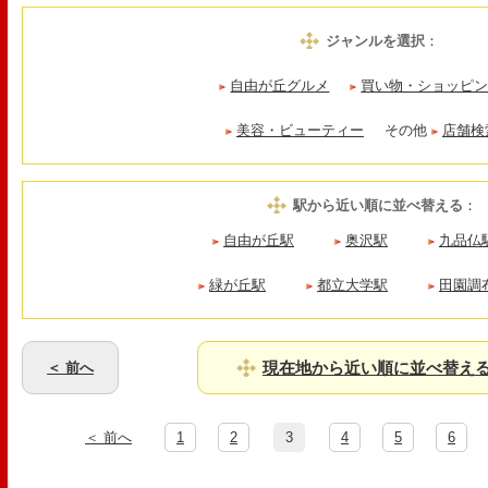
ジャンルを選択
：
自由が丘グルメ
買い物・ショッピ
美容・ビューティー
その他
店舗検
駅から近い順に並べ替える
：
自由が丘駅
奥沢駅
九品仏
緑が丘駅
都立大学駅
田園調
現在地から近い順に並べ替え
＜ 前へ
＜ 前へ
1
2
3
4
5
6