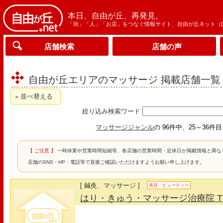
本日、自由が丘、再発見。
「街」「人」「お店」をつなぐ情報サイト、自由が丘ネット（
店舗検索
店舗の声
自由が丘エリアのマッサージ 掲載店舗一覧
並べ替える
絞り込み検索ワード
マッサージジャンル
の 96件中、25～36件
【 ご注意 】
一時休業や営業時間短縮等、各店舗の営業時間・定休日が掲載情報と異な
店舗のSNS・HP・電話等で直接ご確認いただけますようお願い申し上げます。
[ 鍼灸、マッサージ ]
美容・ビューティー
はり・きゅう・マッサージ治療院 TH