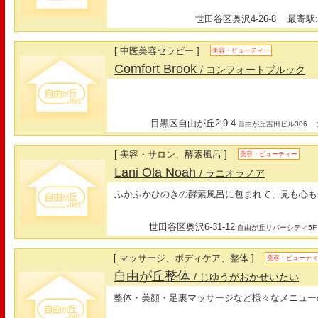
世田谷区奥沢4-26-8
最寄駅:
[ 中医美容セラピー ]
美容・ビューティー
Comfort Brook
/ コンフォートブルック
目黒区自由が丘2-9-4
最
自由が丘吉田ビル306
[ 美容・サロン、酵素風呂 ]
美容・ビューティー
Lani Ola Noah
/ ラニオラノア
ふかふかひのきの酵素風呂に包まれて、見も心も
世田谷区奥沢6-31-12
自由が丘リバーシティ5F
[ マッサージ、ボディケア、整体 ]
美容・ビューテ
自由が丘整体
/ じゆうがおかせいたい
整体・美顔・足裏マッサージなど様々なメニュー