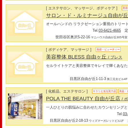
[ エステサロン、マッサージ、ボディケア ]
美容
サロン・ド・ルミナージュ自由が
オールハンドの リラクゼーション重視のトリー
Tel.
03-6421-4665
定
世田谷区奥沢5-22-16
マニハウス自由が丘305号室
[ ボディケア、マッサージ ]
美容・ビューティー
美容整体 BLESS 自由ヶ丘
/ ブレス
セルライトケアと美容整体でキレイで輝くあなた
目黒区自由が丘1-11-3
第三元太ビル4F
[ 化粧品、エステサロン ]
キラリと光る実力店
美容・
POLA THE BEAUTY 自由が丘店
/ 
一人ひとりの肌悩みに合わせたカウンセリングと
Tel.
03
目黒区自由が丘2-18-13
最
ウィズマーガレットビル1F