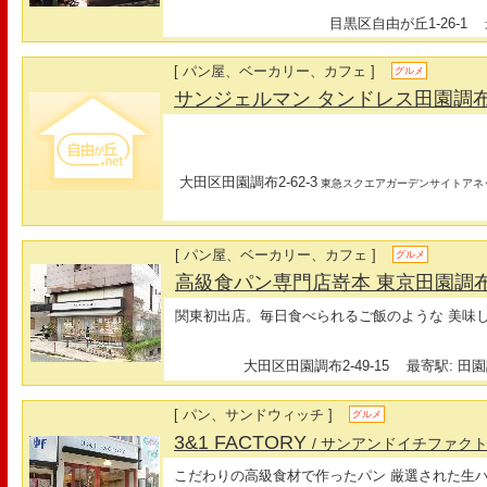
目黒区自由が丘1-26-1
最
[ パン屋、ベーカリー、カフェ ]
グルメ
サンジェルマン タンドレス田園調
大田区田園調布2-62-3
東急スクエアガーデンサイトアネ
[ パン屋、ベーカリー、カフェ ]
グルメ
高級食パン専門店嵜本 東京田園調
関東初出店。毎日食べられるご飯のような 美味
大田区田園調布2-49-15
最寄駅: 田園
[ パン、サンドウィッチ ]
グルメ
3&1 FACTORY
/ サンアンドイチファク
こだわりの高級食材で作ったパン 厳選された生ハ