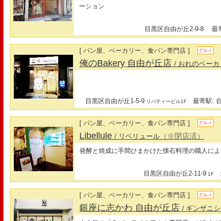
ーション
目黒区自由が丘2-9-8
最寄
[ パン屋、ベーカリー、食パン専門店 ]
グルメ
俺のBakery 自由が丘店
/ おれのベー
目黒区自由が丘1-5-9
最寄駅: 自
リバティービル1F
[ パン屋、ベーカリー、食パン専門店 ]
グルメ
Libellule
（※閉店済）
/ リベリュール
発酵と焼成に手間ひまかけた懐石料理の職人によ
目黒区自由が丘2-11-9
最
1F
[ パン屋、ベーカリー、食パン専門店 ]
グルメ
銀座に志かわ 自由が丘店
/ ギンザニ