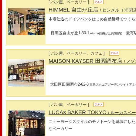
[ パン屋、ベーカリー ]
グルメ
HIMMEL 自由が丘店
（※閉
/ ヒンメル
本場仕込のドイツパンをはじめ自然酵母でつくら
目黒区自由が丘1-30-1
最寄駅
etomo自由が丘(駅構内)
[ パン屋、ベーカリー、カフェ ]
グルメ
MAISON KAYSER 田園調布店
/ メ
大田区田園調布2-62-3
東急スクエアガーデンサイトアネ
[ パン屋、ベーカリー ]
グルメ
LUCAs BAKER TOKYO
/ ルーカスベ
ニューヨークスタイルのモノトーンを基調にした
なベーカリー