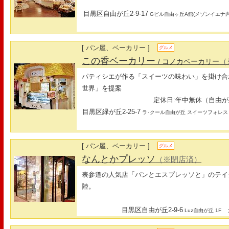
目黒区自由が丘2-9-17
Gビル自由ヶ丘A館(メゾンイエナ内
[ パン屋、ベーカリー ]
グルメ
この香ベーカリー
（
/ コノカベーカリー
パティシエが作る「スイーツの味わい」を掛け合
世界」を提案
定休日:年中無休（自由が
目黒区緑が丘2-25-7
ラ･クール自由が丘 スイーツフォレス
[ パン屋、ベーカリー ]
グルメ
なんとかプレッソ
（※閉店済）
表参道の人気店「パンとエスプレッソと」のテイ
陸。
目黒区自由が丘2-9-6
最
Luz自由が丘 1F