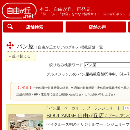
本日、自由が丘、再発見。
「街」「人」「お店」をつなぐ情報サイト、自由が丘ネット（
店舗検索
店舗の声
パン屋
| 自由が丘エリアのグルメ 掲載店舗一覧
並べ替える
絞り込み検索ワード
グルメジャンル
の パン屋掲載店舗85件中、61～
【 ご注意 】
一時休業や営業時間短縮等、各店舗の営業時間・定休日が掲載情報と異な
店舗のSNS・HP・電話等で直接ご確認いただけますようお願い申し上げます。
[ パン屋、ベーカリー、ブーランジェリー ]
グル
BOUL'ANGE 自由が丘店
/ ブールアン
ベイクルーズ初のオリジナルブーランジェリーブ