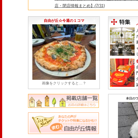
店・閉店情報まとめ】
(7/31)
1日限定だった跡地に！家系×九州豚骨『かんむり
永久パス配布も！
(7/30)
自由が丘☆今週の１コマ
画像をクリックすると…？
本日のワ