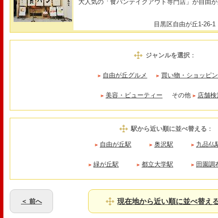
大人気の「食パンテイクアウト専門店」が自由が
目黒区自由が丘1-26-1
ジャンルを選択
：
自由が丘グルメ
買い物・ショッピ
美容・ビューティー
その他
店舗検
駅から近い順に並べ替える
：
自由が丘駅
奥沢駅
九品仏
緑が丘駅
都立大学駅
田園調
現在地から近い順に並べ替え
＜ 前へ