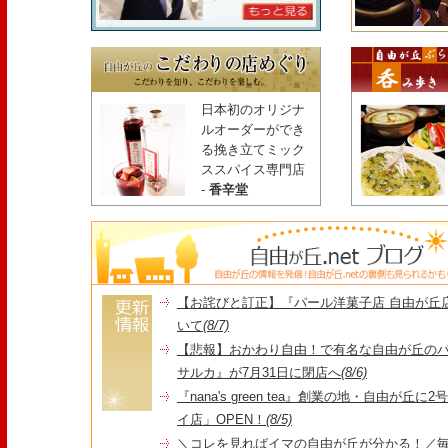
日本初のオリジナ
ルオーダーができ
る挽き立てミック
ススパイス専門店
-
香辛堂
【お詫びと訂正】『パール洋菓子店 自由が丘
いて
(8/7)
【悲報】おかわり自由！で有名な自由が丘の
サルカ』が7月31日に閉店へ
(8/6)
『nana's green tea』創業の地・自由が丘
イ店」OPEN！
(8/5)
＼コレを見ればイマの自由が丘が分かる！／毎