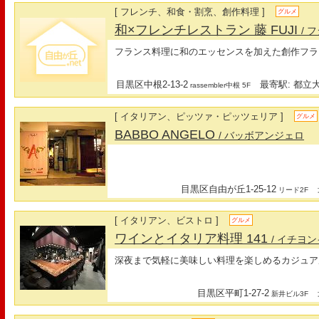
[ フレンチ、和食・割烹、創作料理 ]
グルメ
和×フレンチレストラン 藤 FUJI
/ 
フランス料理に和のエッセンスを加えた創作フラ
目黒区中根2-13-2
最寄駅: 都立大
rassembler中根 5F
[ イタリアン、ピッツァ・ピッツェリア ]
グルメ
BABBO ANGELO
/ バッボアンジェロ
目黒区自由が丘1-25-12
最
リード2F
[ イタリアン、ビストロ ]
グルメ
ワインとイタリア料理 141
/ イチヨ
深夜まで気軽に美味しい料理を楽しめるカジュア
目黒区平町1-27-2
最
新井ビル3F