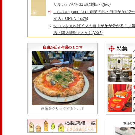
サルカ』が7月31日に閉店へ
(8/6)
『nana's green tea』創業の地・自由が丘
イ店」OPEN！
(8/5)
＼コレを見ればイマの自由が丘が分かる！／毎
店・閉店情報まとめ】
(7/31)
1日限定だった跡地に！家系×九州豚骨『かんむり
永久パス配布も！
(7/30)
自由が丘☆今週の１コマ
画像をクリックすると…？
本日のワ