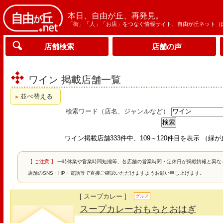
本日、自由が丘、再発見。
「街」「人」「お店」をつなぐ情報サイト、自由が丘ネット（
店舗検索
店舗の声
ワイン 掲載店舗一覧
並べ替える
検索ワード（店名、ジャンルなど）
ワイン掲載店舗333件中、109～120件目を表示 （緑
【 ご注意 】
一時休業や営業時間短縮等、各店舗の営業時間・定休日が掲載情報と異な
店舗のSNS・HP・電話等で直接ご確認いただけますようお願い申し上げます。
[ スープカレー ]
グルメ
スープカレーおもちとおはぎ