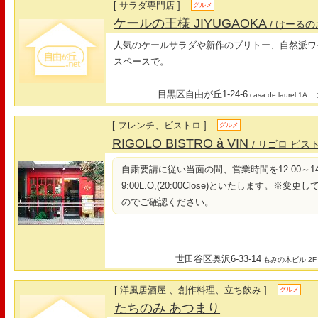
[ サラダ専門店 ]
グルメ
ケールの王様 JIYUGAOKA
/ けーる
人気のケールサラダや新作のブリトー、自然派ワ
スペースで。
目黒区自由が丘1-24-6
最
casa de laurel 1A
[ フレンチ、ビストロ ]
グルメ
RIGOLO BISTRO à VIN
/ リゴロ ビス
自粛要請に従い当面の間、営業時間を12:00～14:00L.O
9:00L.O,(20:00Close)といたします。
のでご確認ください。
世田谷区奥沢6-33-14
もみの木ビル 2F
[ 洋風居酒屋 、創作料理、立ち飲み ]
グルメ
たちのみ あつまり