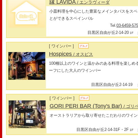
縁 LAVIDA
/ エンラヴィーダ
小皿料理を中心にした豊富なメインタパスをスペ
とができるスペインバル
Tel.
03-6459-57
目黒区自由が丘2-14-20
最
1F
[ ワインバー ]
グルメ
Hospices
/ オスピス
100種以上のワインと温かみのある料理を楽しめ
ーフにした大人のワインバー
目黒区自由が丘2-14-19
最
[ ワインバー ]
グルメ
GORI PERI BAR (Tony's Bar)
/ ゴリ
オーストラリアから取り寄せたこだわりのワイン
目黒区自由が丘2-14-31F・2F
最
1F