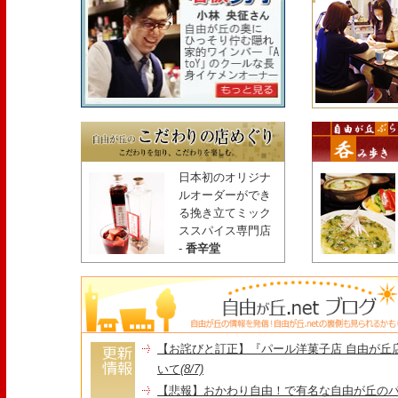
日本初のオリジナ
ルオーダーができ
る挽き立てミック
ススパイス専門店
-
香辛堂
【お詫びと訂正】『パール洋菓子店 自由が丘
いて
(8/7)
【悲報】おかわり自由！で有名な自由が丘の