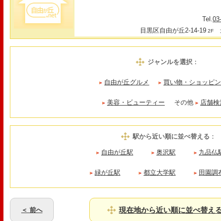
Tel.
03
目黒区自由が丘2-14-19
最
2F
ジャンルを選択
：
自由が丘グルメ
買い物・ショッピ
美容・ビューティー
その他
店舗検
駅から近い順に並べ替える
：
自由が丘駅
奥沢駅
九品仏
緑が丘駅
都立大学駅
田園調
現在地から近い順に並べ替え
＜ 前へ