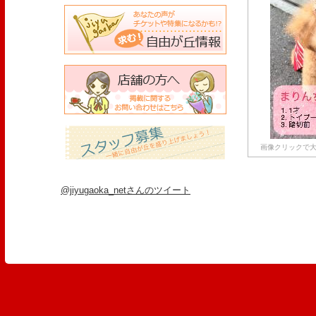
画像クリックで大
@jiyugaoka_netさんのツイート