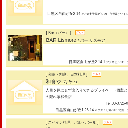
目黒区自由が丘2-14-20
第七千陽ビル 2F 「牡蠣とワイ
[ Bar（バー） ]
グルメ
BAR Lismore
/ バー リズモア
目黒区自由が丘2-14-1
最
アテネビル1F
[ 和食・割烹、日本料理 ]
グルメ
和食や ちそう
人目を気にせず出入りできるプライベート個室と
の隠れ家和食店
Tel.
03-3725-
目黒区自由が丘1-26-14
最
オクズミビルB1F 北側
[ スペイン料理、バル・バール ]
グルメ