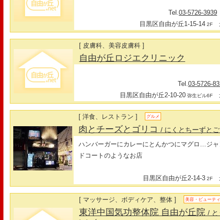
Tel.
03-5726-3939
目黒区自由が丘1-15-14
最
2F
[ 皮膚科、美容皮膚科 ]
自由が丘ロジエクリニック
Tel.
03-5726-8
目黒区自由が丘2-10-20
最
弥生ビル6F
[ 洋食、レストラン ]
グルメ
肉とチーズとゴリコ
/ にくとちーずと
ハンバーガーにカレーにとんかつにマグロ…ジャ
ドコートのようなお店
目黒区自由が丘2-14-3
最
2F
[ マッサージ、ボディケア、整体 ]
美容・ビューテ
東洋中国気功整体院 自由が丘院
/