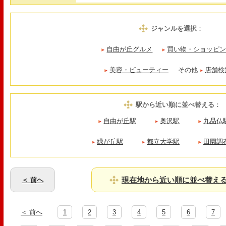
ジャンルを選択
：
自由が丘グルメ
買い物・ショッピ
美容・ビューティー
その他
店舗検
駅から近い順に並べ替える
：
自由が丘駅
奥沢駅
九品仏
緑が丘駅
都立大学駅
田園調
現在地から近い順に並べ替え
＜ 前へ
＜ 前へ
1
2
3
4
5
6
7