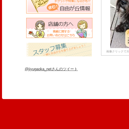
画像クリックで大
@jiyugaoka_netさんのツイート