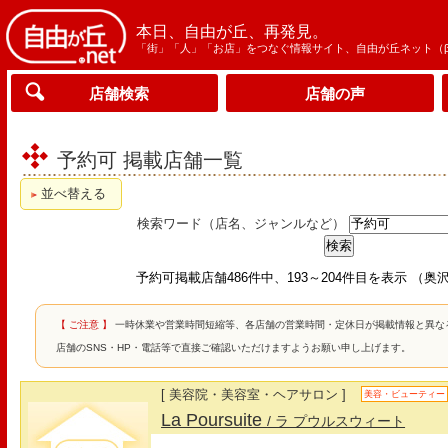
本日、自由が丘、再発見。
「街」「人」「お店」をつなぐ情報サイト、自由が丘ネット（
店舗検索
店舗の声
予約可 掲載店舗一覧
並べ替える
検索ワード（店名、ジャンルなど）
予約可掲載店舗486件中、193～204件目を表示 （
【 ご注意 】
一時休業や営業時間短縮等、各店舗の営業時間・定休日が掲載情報と異な
店舗のSNS・HP・電話等で直接ご確認いただけますようお願い申し上げます。
[ 美容院・美容室・ヘアサロン ]
美容・ビューティー
La Poursuite
/ ラ プウルスウィート