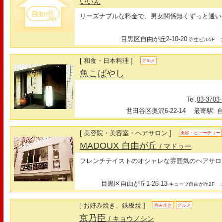
いいん
リーズナブルな料金で、男女関係無くずっと通い
目黒区自由が丘2-10-20
最
弥生ビル5F
[ 和食・日本料理 ]
グルメ
魚こばやし
Tel.
03-3703
世田谷区奥沢6-22-14
最寄駅: 自
[ 美容院・美容室・ヘアサロン ]
美容・ビューティー
MADOUX 自由が丘
/ マドゥー
フレンチテイストのオシャレな雰囲気のヘアサロ
目黒区自由が丘1-26-13
最
キューブ自由が丘2F
[ お好み焼き、鉄板焼 ]
呑み歩き
グルメ
京乃臣
/ キョウノシン