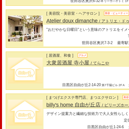
世田谷区奥沢6-32-8
リーザハヤトミ 1F
[ 美容院・美容室・ヘアサロン ]
美容・ビューティー
Atelier doux dimanche
/ アトリエ・ド
"おだやかな日曜日"という意味のアトリエをイ
世田谷区奥沢7-3-2
最寄駅:
[ 居酒屋、和食 ]
グルメ
大衆居酒屋 寺小屋
/ てらこや
目黒区自由が丘2-14-20
最
第7千陽ビル 2F A
[ まつげエクステ専門店、まつエクサロン ]
美容
billy's home 自由が丘店
/ ビリーズホ
デザイン提案力と繊細な技術力で大人女性らしく
定休
目黒区自由が丘1-24-6
最