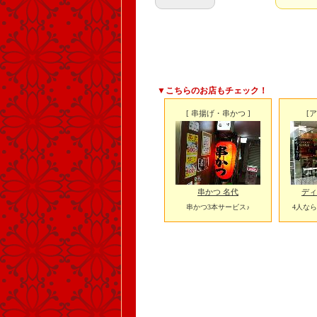
▼こちらのお店もチェック！
[ 串揚げ・串かつ ]
[
串かつ 名代
ディ
串かつ3本サービス♪
4人なら