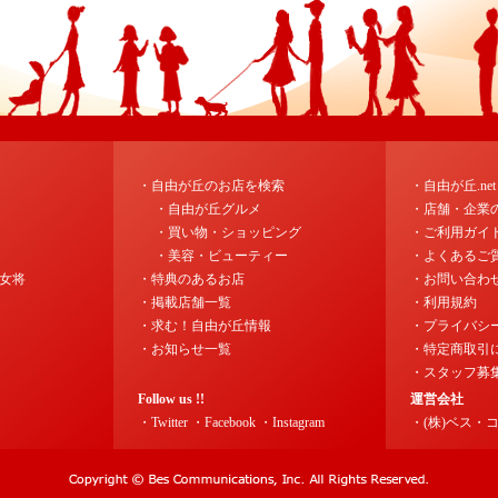
・自由が丘のお店を検索
・自由が丘.ne
・自由が丘グルメ
・店舗・企業
・買い物・ショッピング
・ご利用ガイ
・美容・ビューティー
・よくあるご
女将
・特典のあるお店
・お問い合わ
・掲載店舗一覧
・利用規約
・求む！自由が丘情報
・プライバシ
・お知らせ一覧
・特定商取引
・スタッフ募
Follow us !!
運営会社
・Twitter
・Facebook
・Instagram
・(株)ベス・