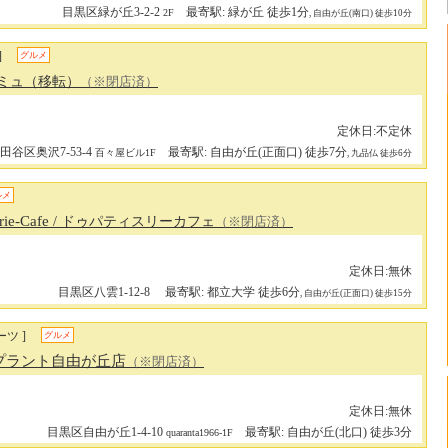
目黒区緑が丘3-2-2
最寄駅: 緑が丘 徒歩1分
2F
, 自由が丘(南口) 徒歩10分
]
グルメ
ケミュ（移転）
（※閉店済）
定休日:不定休
田谷区奥沢7-53-4
最寄駅: 自由が丘(正面口) 徒歩7分
百々屋ビル1F
, 九品仏 徒歩6分
ルメ
erie-Cafe
/ ドゥパティスリーカフェ
（※閉店済）
定休日:無休
目黒区八雲1-12-8
最寄駅: 都立大学 徒歩6分
, 自由が丘(正面口) 徒歩15分
ツ ]
グルメ
プラント自由が丘店
（※閉店済）
定休日:無休
目黒区自由が丘1-4-10
最寄駅: 自由が丘(北口) 徒歩3分
quaranta1966-1F