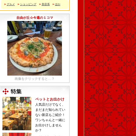
グルメ
ショッピング
美容系
ほか
自由が丘☆今週の１コマ
画像をクリックすると…？
ペットとお出かけ
人気店だけでなく、
まだまだ知られてい
ない新店もご紹介！
ワンちゃんと一緒に
お出かけしません
か？