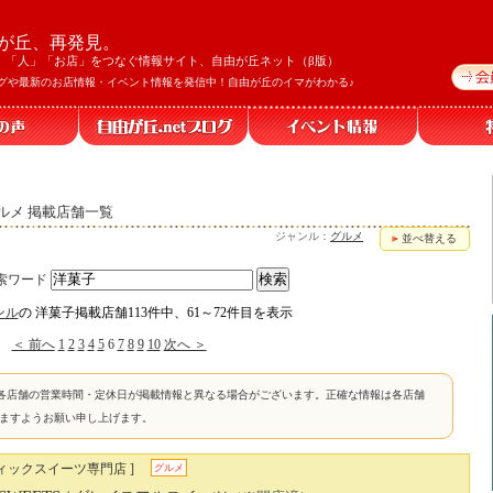
が丘、再発見。
」「人」「お店」をつなぐ情報サイト、自由が丘ネット（β版）
グや最新のお店情報・イベント情報を発信中！自由が丘のイマがわかる♪
ルメ 掲載店舗一覧
ジャンル：
グルメ
並べ替える
索ワード
ンル
の 洋菓子掲載店舗113件中、61～72件目を表示
＜ 前へ
1
2
3
4
5
6
7
8
9
10
次へ ＞
各店舗の営業時間・定休日が掲載情報と異なる場合がございます。正確な情報は各店舗
けますようお願い申し上げます。
ィックスイーツ専門店 ]
グルメ