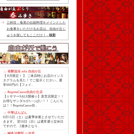
三杯目：奄美の伝統料理をメインとした
お食事をいただけるお店は、自由が丘じ
ゅうを探してもここだけ！ -
味彩
発酵温浴 nifu 自由が丘
【 8月限定！ 】 ご来店時にお店のインス
タグラムを見た！でご提示ください。通
常660円の【フェイ..
RegettaCanoe自由が丘店
【☆サマーSALE開催☆】直営店限定！！
お得なサンダルがいっぱい！！ こんにち
は！！RegettaCanoe自..
中華ばんばん
8月15日（土）は夏季休業とさせていただ
きます。 翌16日（日）は通常通り定休日
ですので、2連休となり..
鍼灸治療院 一歩堂