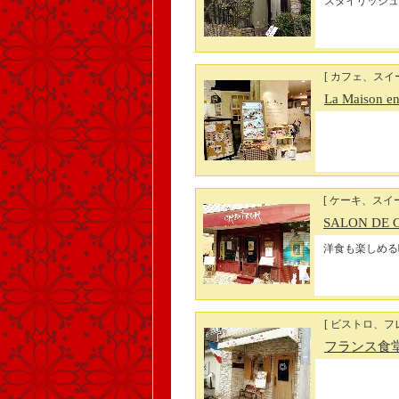
スタイリッシュ
[ カフェ、スイー
La Maison ens
[ ケーキ、スイ
SALON DE 
洋食も楽しめる
[ ビストロ、フ
フランス食