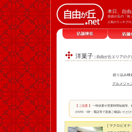
本日、自由
自由が丘の「街
人気のランチブロ
洋菓子
| 自由が丘エリアのグ
絞り込み検
グルメジャ
【 ご注意 】
一時休業や営業時間短縮等、
のSNS・HP・電話等で直接ご確認いただ
[ マクロビオテ