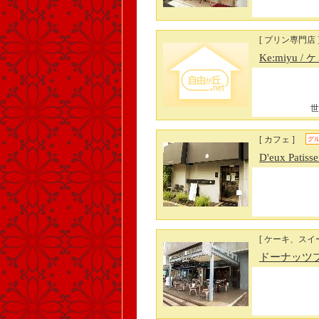
[ プリン専門店 
Ke:miyu
/ 
世
[ カフェ ]
グ
D'eux Patiss
[ ケーキ、スイー
ドーナッツ