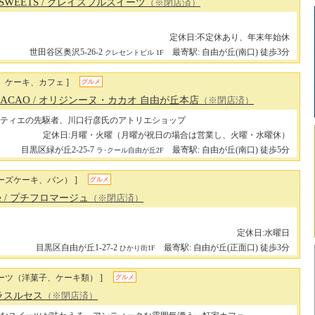
 SWEETS
/ グレイスフルスイーツ
（※閉店済）
定休日:不定休あり、年末年始休
世田谷区奥沢5-26-2
最寄駅: 自由が丘(南口) 徒歩3分
クレセントビル 1F
、ケーキ、カフェ ]
グルメ
 CACAO
/ オリジンーヌ・カカオ 自由が丘本店
（※閉店済）
ティエの先駆者、川口行彦氏のアトリエショップ
定休日:月曜・火曜（月曜が祝日の場合は営業し、火曜・水曜休）
目黒区緑が丘2-25-7
最寄駅: 自由が丘(南口) 徒歩5分
ラ･クール自由が丘2F
ーズケーキ、パン） ]
グルメ
e
/ プチフロマージュ
（※閉店済）
定休日:水曜日
目黒区自由が丘1-27-2
最寄駅: 自由が丘(正面口) 徒歩3分
ひかり街1F
ーツ（洋菓子、ケーキ類） ]
グルメ
 ラスルセス
（※閉店済）