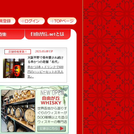
2025.05.08 UP
店舗情報更新！
大阪平野で長年愛され続け
る串かつの老舗「名代」
串かつ3本＋ドリンクで600
円のハッピーセットが大人
気♪..