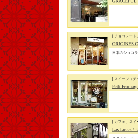
GRACEFUL
[ チョコレート
ORIGINES
日本のショコラ
[ スイーツ（チ
Petit Fromag
[ カフェ、スイ
Las Luces
/