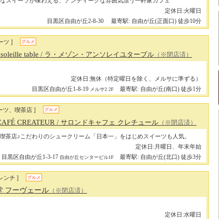
なスイーツが味わえる、アンティークな雰囲気漂う一軒家カフェ
定休日:火曜日
目黒区自由が丘2-8-30
最寄駅: 自由が丘(正面口) 徒歩10分
ツ ]
グルメ
oleille table
/ ラ・メゾン・アンソレイユターブル
（※閉店済）
定休日:無休（特定曜日を除く、メルサに準ずる）
目黒区自由が丘1-8-19
最寄駅: 自由が丘(南口) 徒歩1分
メルサ2 2F
ーツ、喫茶店 ]
グルメ
CAFÉ CREATEUR
/ サロンドキャフェ クレチュール
（※閉店済）
喫茶店♪こだわりのシュークリーム「日本一」をはじめスイーツも人気。
定休日:月曜日、年末年始
目黒区自由が丘1-3-17
最寄駅: 自由が丘(北口) 徒歩3分
自由が丘センタービル1F
レンチ ]
グルメ
堂 フーヴェール
（※閉店済）
定休日:水曜日