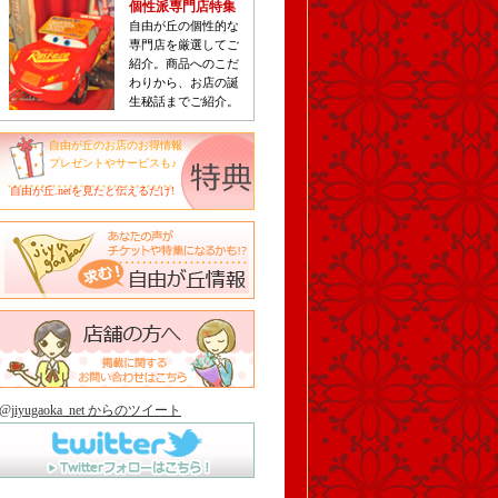
個性派専門店特集
自由が丘の個性的な
専門店を厳選してご
紹介。商品へのこだ
わりから、お店の誕
生秘話までご紹介。
自由が丘のお店のお得情報
プレゼントやサービスも♪
自由が丘.netを見たと伝えるだけ!
@jiyugaoka_net からのツイート