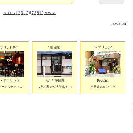
＜ 前へ
1
2
3
4
5
6
7
8
9
10
次へ ＞
↑PAGE TOP
アフリカ料理]
[ 整骨院 ]
[ヘアサロン]
・アフリック
おかだ整骨院
Regolith
1ボトルサービス♪
人気の施術が特別価格に♪
初回施術30％OFF!