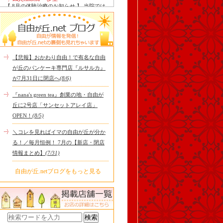
【 8月の体験治療のお知らせ 】 当院では
毎月第1月曜日を体験dayとし、当院の施
術をお得に体験し..
Le Monde Gourmand
今年も南アルプス @sachiblueberryfarm か
ら美味しいブルーベリーが😋
https://www.instagram.com/sachi..
【悲報】おかわり自由！で有名な自由
tomoru
が丘のパンケーキ専門店『ルサルカ』
土曜日限定ランチセット(12:00〜15:00)は
が7月31日に閉店へ
(8/6)
じまりました！※数量限定その日のおす
すめサンドイッチ(ルッ..
『nana's green tea』創業の地・自由が
cheese & booze ost
丘に2号店「サンセットアレイ店」
【 平日限定ランチメニュー 】 ワンプレー
OPEN！
(8/5)
トランチ登場！！パスタやリゾットにも
色々付くようにな..
＼コレを見ればイマの自由が丘が分か
京都九条ねぎ焼き専門店 ねぎ家 -時代
る！／毎月恒例！ 7月の【新店・閉店
家 旬-
【ランチ限定】鉄板炙りホルモン丼🔥本
情報まとめ】
(7/31)
日も大人気！香ばしく炙った新鮮ホルモ
ンに、濃厚な京都味噌だれ..
自由が丘.netブログをもっと見る
冷え性改善協会 ICITO
【 よもぎ蒸しやリラクゼーション専門の
顧問契約 】 冷え性改善協会は、小規模の
エステサロン、リ..