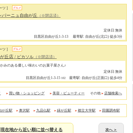
ツ ]
グルメ
ンパーニュ自由が丘
（※閉店済）
定休日:無休
目黒区自由が丘1-3-13
最寄駅: 自由が丘(北口) 徒歩3分
ツ ]
グルメ
 自由が丘店
/ ピカソル
（※閉店済）
かみのある優しい味わいのお菓子屋さん♪
定休日:無休
目黒区自由が丘1-3-15
最寄駅: 自由が丘(正面口) 徒歩4分
102
メ
買い物・ショッピング
美容・ビューティー
その他
店舗検索へ
由が丘駅
奥沢駅
九品仏駅
緑が丘駅
都立大学駅
田園調布駅
現在地から近い順に並べ替える
次へ ＞