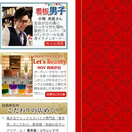
挽き立てミックススパイス専門店『香辛
堂』のこだわり。新名物「自由が丘サン
グリア」も！
香辛堂 / コウシンドウ