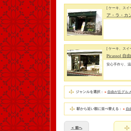
[ ケーキ、スイー
ア・ラ・カ
[ ケーキ、スイー
Picassol
安心手作り、温
ジャンルを選択
：
自由が丘グル
駅から近い順に並べ替える
：
自
＜ 前へ