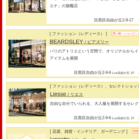
エナ」の旗艦店
目黒区自由が丘2-9-17
最
[ ファッション（レディース） ]
買い物・ショッピン
BEARDSLEY
/ ビアズリー
パリのアトリエという空間で、オリジナルからイ
アイテムを展開
目黒区自由が丘2-9-6
最
Luz自由が丘 1F
[ ファッション（レディース）、セレクトショップ
Liesse
/ リエス
自由な自分でいられる、大人服を展開するセレク
目黒区自由が丘2-9-6
最
Luz自由が丘 1F
[ 花屋、雑貨・インテリア、ガーデニング ]
雑貨