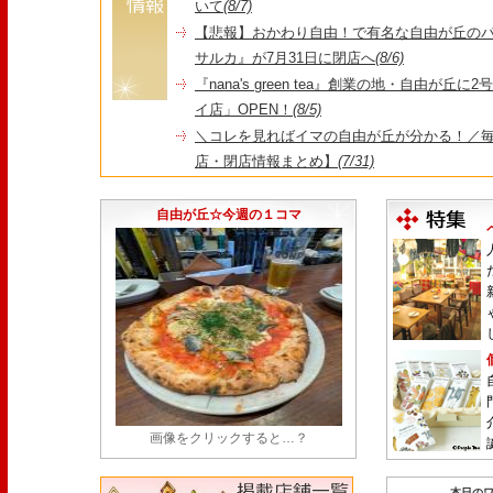
いて
(8/7)
【悲報】おかわり自由！で有名な自由が丘の
サルカ』が7月31日に閉店へ
(8/6)
『nana's green tea』創業の地・自由が丘
イ店」OPEN！
(8/5)
＼コレを見ればイマの自由が丘が分かる！／毎
店・閉店情報まとめ】
(7/31)
1日限定だった跡地に！家系×九州豚骨『かんむり
永久パス配布も！
(7/30)
自由が丘☆今週の１コマ
画像をクリックすると…？
本日のワ