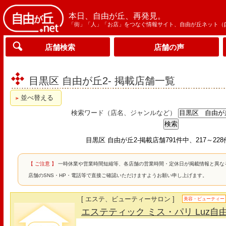
本日、自由が丘、再発見。
「街」「人」「お店」をつなぐ情報サイト、自由が丘ネット（
店舗検索
店舗の声
目黒区 自由が丘2- 掲載店舗一覧
並べ替える
検索ワード（店名、ジャンルなど）
目黒区 自由が丘2-掲載店舗791件中、217～22
【 ご注意 】
一時休業や営業時間短縮等、各店舗の営業時間・定休日が掲載情報と異な
店舗のSNS・HP・電話等で直接ご確認いただけますようお願い申し上げます。
[ エステ、ビューティーサロン ]
美容・ビューティー
エステティック ミス・パリ Luz自