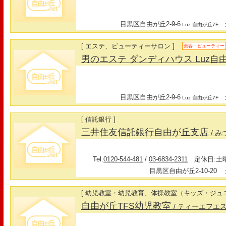
目黒区自由が丘2-9-6
最
Luz 自由が丘7F
[ エステ、ビューティーサロン ]
美容・ビューティー
男のエステ ダンディハウス Luz自
目黒区自由が丘2-9-6
最
Luz 自由が丘7F
[ 信託銀行 ]
三井住友信託銀行自由が丘支店
/ 
Tel.
0120-544-481
/
03-6834-2311
定休日:土曜・
目黒区自由が丘2-10-20
最
[ 幼児教室・幼児教育、体操教室（キッズ・ジュニ
自由が丘TFS幼児教室
/ ティーエフエ