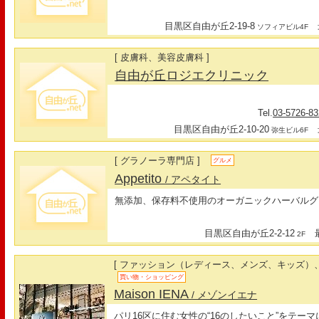
目黒区自由が丘2-19-8
最
ソフィアビル4F
[ 皮膚科、美容皮膚科 ]
自由が丘ロジエクリニック
Tel.
03-5726-8
目黒区自由が丘2-10-20
最
弥生ビル6F
[ グラノーラ専門店 ]
グルメ
Appetito
/ アペタイト
無添加、保存料不使用のオーガニックハーバルグ
目黒区自由が丘2-2-12
最
2F
[ ファッション（レディース、メンズ、キッズ）、
買い物・ショッピング
Maison IENA
/ メゾンイエナ
パリ16区に住む女性の“16のしたいこと”をテー