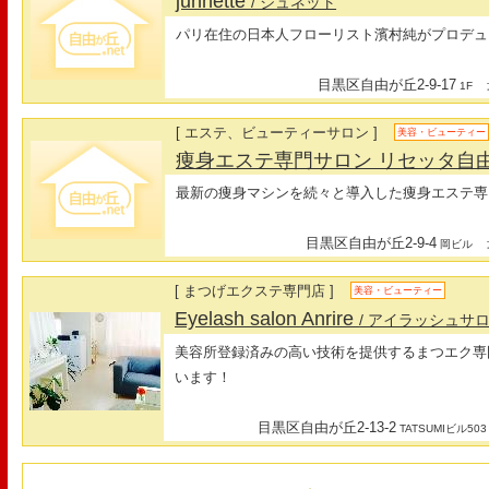
junnette
/ ジュネット
パリ在住の日本人フローリスト濱村純がプロデュ
目黒区自由が丘2-9-17
最
1F
[ エステ、ビューティーサロン ]
美容・ビューティー
痩身エステ専門サロン リセッタ自
最新の痩身マシンを続々と導入した痩身エステ専
目黒区自由が丘2-9-4
最
岡ビル
[ まつげエクステ専門店 ]
美容・ビューティー
Eyelash salon Anrire
/ アイラッシュサ
美容所登録済みの高い技術を提供するまつエク専
います！
目黒区自由が丘2-13-2
TATSUMIビル503