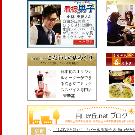
日本初のオリジナ
ルオーダーができ
る挽き立てミック
ススパイス専門店
-
香辛堂
【お詫びと訂正】『パール洋菓子店 自由が丘