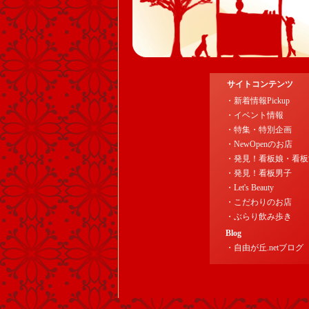
サイトコンテンツ
・新着情報Pickup
・イベント情報
・特集・特別企画
・NewOpenのお店
・発見！看板娘・看板
・発見！看板男子
・Let's Beauty
・こだわりのお店
・ぶらり飲み歩き
Blog
・自由が丘.netブログ