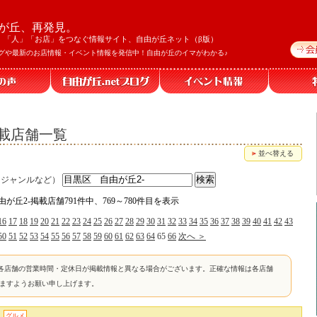
が丘、再発見。
」「人」「お店」をつなぐ情報サイト、自由が丘ネット（β版）
グや最新のお店情報・イベント情報を発信中！自由が丘のイマがわかる♪
掲載店舗一覧
並べ替える
、ジャンルなど）
由が丘2-掲載店舗791件中、769～780件目を表示
16
17
18
19
20
21
22
23
24
25
26
27
28
29
30
31
32
33
34
35
36
37
38
39
40
41
42
43
50
51
52
53
54
55
56
57
58
59
60
61
62
63
64
65
66
次へ ＞
各店舗の営業時間・定休日が掲載情報と異なる場合がございます。正確な情報は各店舗
けますようお願い申し上げます。
グルメ