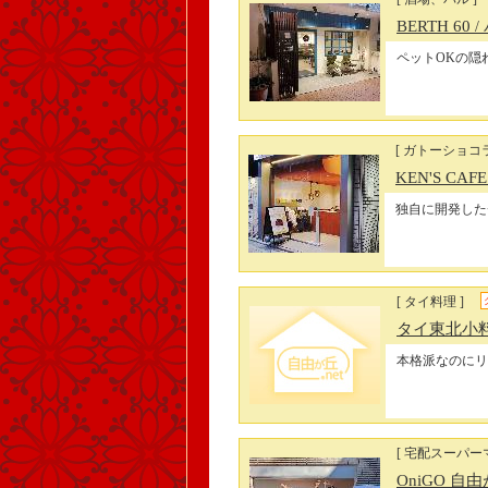
BERTH 60
/
ペットOKの隠
[ ガトーショコ
KEN'S CA
独自に開発したチ
[ タイ料理 ]
タイ東北小
本格派なのにリ
[ 宅配スーパー
OniGO 自