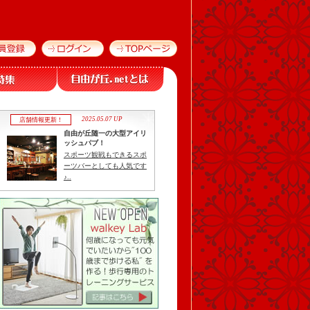
2025.05.07 UP
店舗情報更新！
自由が丘随一の大型アイリ
ッシュパブ！
スポーツ観戦もできるスポ
ーツバーとしても人気です
♪..