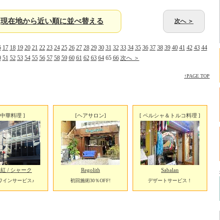
現在地から近い順に並べ替える
次へ ＞
6
17
18
19
20
21
22
23
24
25
26
27
28
29
30
31
32
33
34
35
36
37
38
39
40
41
42
43
44
0
51
52
53
54
55
56
57
58
59
60
61
62
63
64
65
66
次へ ＞
↑PAGE TOP
[ 中華料理 ]
[ヘアサロン]
[ ペルシャ＆トルコ料理 ]
紅 / シャーク
Regolith
Sabalan
ワインサービス♪
初回施術30％OFF!
デザートサービス！