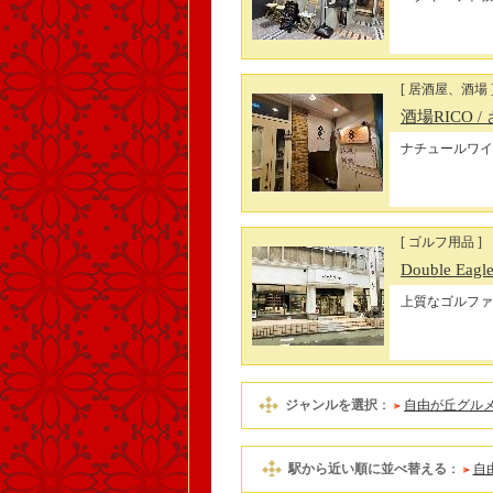
[ 居酒屋、酒場 
酒場RICO
/
ナチュールワイ
[ ゴルフ用品 ]
Double Ea
上質なゴルファ
ジャンルを選択
：
自由が丘グル
駅から近い順に並べ替える
：
自