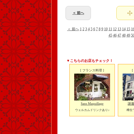
＜ 前へ
＜ 前へ
1
2
3
4
5
6
7
8
9
10
11
12
13
14
15
1
45
46
47
48
49
5
▼こちらのお店もチェック！
[ フランス料理 ]
Sans Maquillage
謝逢
ウェルカムドリンクあり♪
樽生