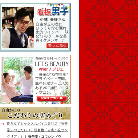
挽き立てミックススパイス専門店『香辛
堂』のこだわり。新名物「自由が丘サン
グリア」も！
香辛堂 / コウシンドウ