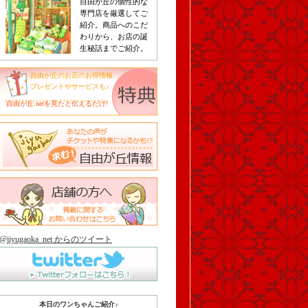
自由が丘の個性的な
専門店を厳選してご
紹介。商品へのこだ
わりから、お店の誕
生秘話までご紹介。
自由が丘のお店のお得情報
プレゼントやサービスも♪
自由が丘.netを見たと伝えるだけ!
@jiyugaoka_net からのツイート
本日のワンちゃんご紹介♪