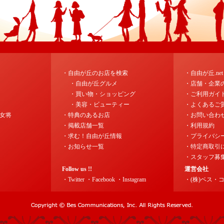
・自由が丘のお店を検索
・自由が丘.ne
・自由が丘グルメ
・店舗・企業
・買い物・ショッピング
・ご利用ガイ
・美容・ビューティー
・よくあるご
女将
・特典のあるお店
・お問い合わ
・掲載店舗一覧
・利用規約
・求む！自由が丘情報
・プライバシ
・お知らせ一覧
・特定商取引
・スタッフ募
Follow us !!
運営会社
・Twitter
・Facebook
・Instagram
・(株)ベス・