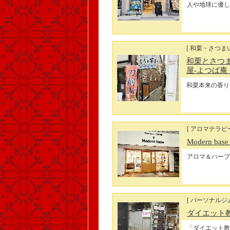
人や地球に優し
[ 和栗・さつま
和栗とさつま
屋-よつば庵
和栗本来の香り
[ アロマテラピー
Modern bas
アロマ＆ハーブ
[ パーソナル
ダイエット教
「ダイエット教