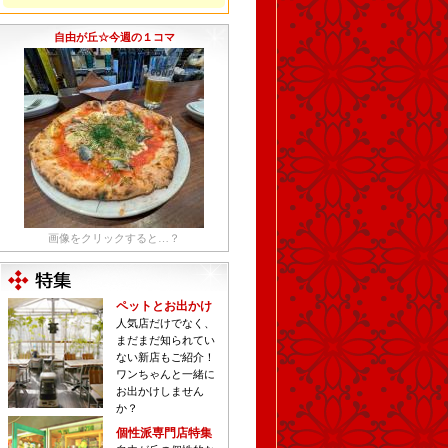
自由が丘☆今週の１コマ
画像をクリックすると…？
ペットとお出かけ
人気店だけでなく、
まだまだ知られてい
ない新店もご紹介！
ワンちゃんと一緒に
お出かけしません
か？
個性派専門店特集