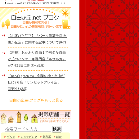
【☆サマーSALE開催☆】直営店限定！！
お得なサンダルがいっぱい！！ こんにち
は！！RegettaCanoe自..
中華ばんばん
8月15日（土）は夏季休業とさせていただ
きます。 翌16日（日）は通常通り定休日
ですので、2連休となり..
【お詫びと訂正】『パール洋菓子店 自
tomoru
由が丘店』に関する記事について
(8/7)
土曜日限定ランチセット(12:00〜15:00)は
じまりました！※数量限定その日のおす
【悲報】おかわり自由！で有名な自由
すめサンドイッチ(ルッ..
が丘のパンケーキ専門店『ルサルカ』
冷え性改善協会 ICITO
が7月31日に閉店へ
(8/6)
【 よもぎ蒸しやリラクゼーション専門の
顧問契約 】 冷え性改善協会は、小規模の
『nana's green tea』創業の地・自由が
エステサロン、リ..
丘に2号店「サンセットアレイ店」
OPEN！
(8/5)
自由が丘.netブログをもっと見る
グルメ
ショッピング
美容系
ほか