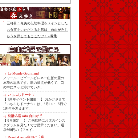
三杯目：奄美の伝統料理をメインとした
お食事をいただけるお店は、自由が丘じ
ゅうを探してもここだけ！ -
味彩
Le Monde Gourmand
ノワールドビゴールピレネー山脈の麓の
原種の黒豚です。脂の融点が低くて、口
の中にスッと溶けていき..
いちふじドーナツ
【 1周年イベント開催！ 】 おかげさまで
『いちふじドーナツ』は、8月14・15日で
1周年を迎えます..
発酵温浴 nifu 自由が丘
【 8月限定！ 】 ご来店時にお店のインス
タグラムを見た！でご提示ください。通
常660円の【フェイ..
RegettaCanoe自由が丘店