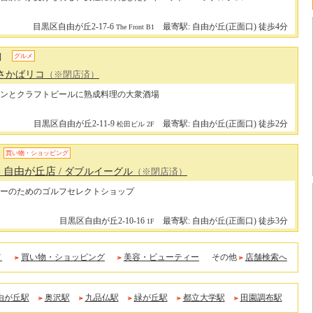
目黒区自由が丘2-17-6
最寄駅: 自由が丘(正面口) 徒歩4分
The Front B1
]
グルメ
 さかばリコ
（※閉店済）
ンとクラフトビールに熟成料理の大衆酒場
目黒区自由が丘2-11-9
最寄駅: 自由が丘(正面口) 徒歩2分
松田ビル 2F
買い物・ショッピング
gle 自由が丘店
/ ダブルイーグル
（※閉店済）
ーのためのゴルフセレクトショップ
目黒区自由が丘2-10-16
最寄駅: 自由が丘(正面口) 徒歩3分
1F
メ
買い物・ショッピング
美容・ビューティー
その他
店舗検索へ
由が丘駅
奥沢駅
九品仏駅
緑が丘駅
都立大学駅
田園調布駅