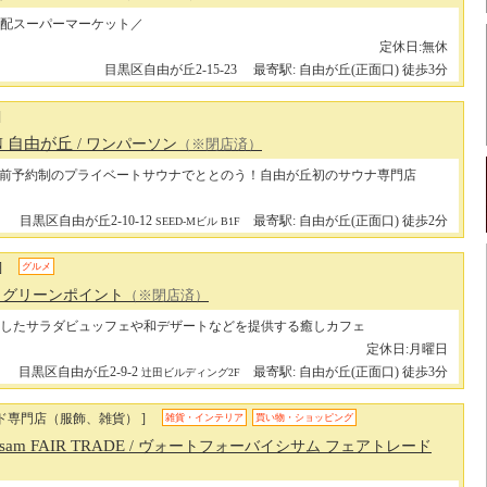
宅配スーパーマーケット／
定休日:無休
目黒区自由が丘2-15-23
最寄駅: 自由が丘(正面口) 徒歩3分
]
ON 自由が丘
/ ワンパーソン
（※閉店済）
前予約制のプライベートサウナでととのう！自由が丘初のサウナ専門店
目黒区自由が丘2-10-12
最寄駅: 自由が丘(正面口) 徒歩2分
SEED-Mビル B1F
]
グルメ
/ グリーンポイント
（※閉店済）
したサラダビュッフェや和デザートなどを提供する癒しカフェ
定休日:月曜日
目黒区自由が丘2-9-2
最寄駅: 自由が丘(正面口) 徒歩3分
辻田ビルディング2F
ド専門店（服飾、雑貨） ]
雑貨・インテリア
買い物・ショッピング
 sisam FAIR TRADE
/ ヴォートフォーバイシサム フェアトレード