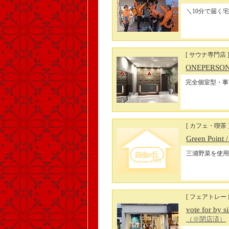
＼10分で届く
[ サウナ専門店 
ONEPERS
完全個室型・事
[ カフェ・喫茶 
Green Point
三浦野菜を使用
[ フェアトレー
vote for by
（※閉店済）