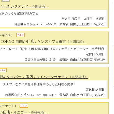
 バース シクスティ
（※閉店済）
れ家のような家庭料理カフェ
定休日:月曜日、火曜日、水曜日
目黒区自由が丘2-15-10
最寄駅: 自由が丘(正面口) 徒歩5分
A&D 103
ラ専門店 ]
グルメ
FE TOKYO 自由が丘店
/ ケンズカフェ東京
（※閉店済）
ョコレート「KEN’S BLEND CRIOLLO」を使用したガトーショコラ専門店
定休日:火曜日
目黒区自由が丘2-11-16
最寄駅: 自由が丘(正面口) 徒歩1分
グルメ
料理 タイバーン酒店
/ タイバーンサケテン
（※閉店済）
ーズナブルなタイ東北部料理を中心とした料理を提供！
定休日:火曜日
目黒区自由が丘2-14-20
最寄駅: 自由が丘(正面口) 徒歩3分
第7千陽ビル2F-B
マーケット ]
グルメ
由が丘店
/ オニゴー
（※移転済）