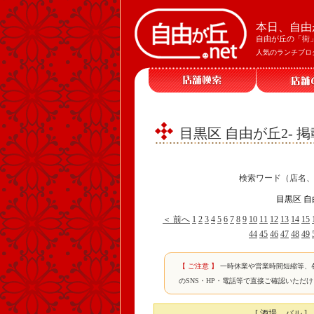
本日、自由
自由が丘の「街
人気のランチブロ
目黒区 自由が丘2- 
検索ワード（店名
目黒区 自
＜ 前へ
1
2
3
4
5
6
7
8
9
10
11
12
13
14
15
44
45
46
47
48
49
【 ご注意 】
一時休業や営業時間短縮等、
のSNS・HP・電話等で直接ご確認いただ
[ 酒場、バル ]