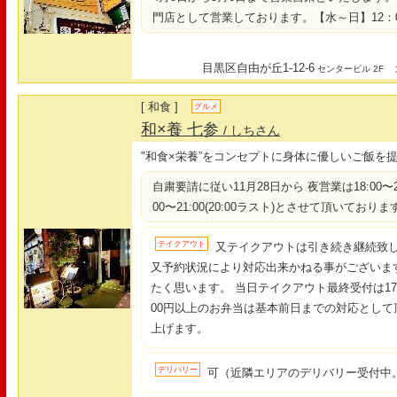
門店として営業しております。【水～日】12：00～
目黒区自由が丘1-12-6
最
センタービル 2F
[ 和食 ]
グルメ
和×養 七参
/ しちさん
"和食×栄養”をコンセプトに身体に優しいご飯を
自粛要請に従い11月28日から 夜営業は18:00〜22:
00〜21:00(20:00ラスト)とさせて頂いておりま
テイクアウト
又テイクアウトは引き続き継続致
又予約状況により対応出来かねる事がございま
たく思います。 当日テイクアウト最終受付は17:
00円以上のお弁当は基本前日までの対応として
上げます。
デリバリー
可（近隣エリアのデリバリー受付中