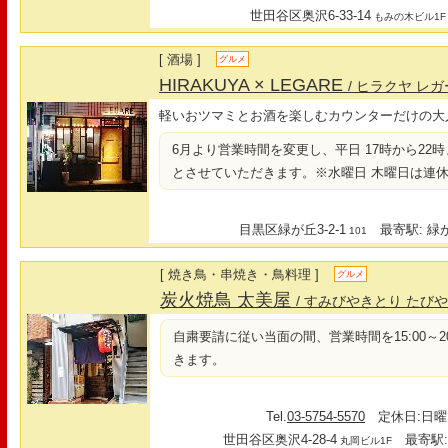
世田谷区奥沢6-33-14
もみの木ビル1F
[ 酒場 ]
グルメ
HIRAKUYA × LEGARE
/ ヒラクヤ レ
軽いおツマミとお酒を楽しむカウンターだけの大
6月より営業時間を変更し、平日 17時から22時ま
とさせていただきます。※水曜日 木曜日は連
目黒区緑が丘3-2-1
最寄駅: 緑が
101
[ 焼き鳥・串焼き・鳥料理 ]
グルメ
炭火焼鳥 太美屋
/ すみびやきとり たび
自粛要請に従い当面の間、営業時間を15:00～20:0
きます。
Tel.
03-5754-5570
定休日:日曜
世田谷区奥沢4-28-4
最寄駅:
丸岡ビル1F