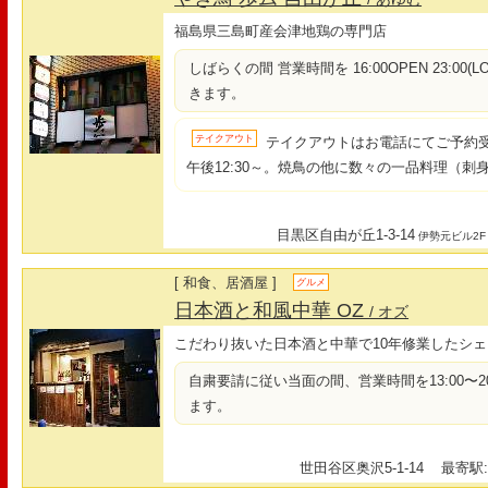
福島県三島町産会津地鶏の専門店
しばらくの間 営業時間を 16:00OPEN 23:00(L
きます。
テイクアウト
テイクアウトはお電話にてご予約
午後12:30～。焼鳥の他に数々の一品料理（
目黒区自由が丘1-3-14
伊勢元ビル2F
[ 和食、居酒屋 ]
グルメ
日本酒と和風中華 OZ
/ オズ
こだわり抜いた日本酒と中華で10年修業したシ
自粛要請に従い当面の間、営業時間を13:00〜20:0
ます。
世田谷区奥沢5-1-14
最寄駅: