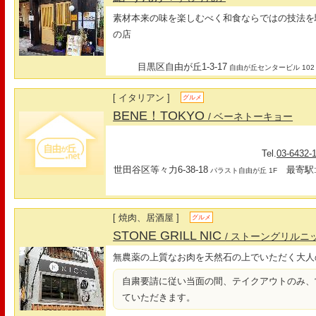
素材本来の味を楽しむべく和食ならではの技法を
の店
目黒区自由が丘1-3-17
自由が丘センタービル 102
[ イタリアン ]
グルメ
BENE！TOKYO
/ ベーネトーキョー
Tel.
03-6432-
世田谷区等々力6-38-18
最寄駅: 
パラスト自由が丘 1F
[ 焼肉、居酒屋 ]
グルメ
STONE GRILL NIC
/ ストーングリルニ
無農薬の上質なお肉を天然石の上でいただく大人
自粛要請に従い当面の間、テイクアウトのみ、営業時
ていただきます。