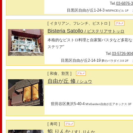
Tel.
03-6876-
目黒区自由が丘1-24-3
最
WSPACEビル 1F
[ イタリアン、フレンチ、ビストロ ]
グルメ
Bisteria Satollo
/ ビステリアサトッロ
本格的なビストロ料理と自家製パスタなど多彩な
ステリア”
Tel.
03-5726-90
目黒区自由が丘2-14-19
最
夢のパラダイスII 2F
[ 和食、割烹 ]
グルメ
自由が丘 修
/ シュウ
世田谷区奥沢5-40-4
M'sGarden自由が丘アネックス 3F
[ 寿司 ]
グルメ
鮨 りんか
/ すしりんか