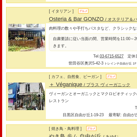
[ イタリアン ]
グルメ
Osteria & Bar GONZO
/ オステリア＆
肉料理の数々や手打ちパスタなど、クラシックな
自粛要請に従い当面の間、営業時間を11:00～20:0
きます。
Tel.
03-6715-6527
定休日
世田谷区奥沢5-42-3
トレインチ自由が丘 1F
[ カフェ、自然食、ビーガン ]
グルメ
＋ Véganique
/ プラス ヴィーガニック
ヴィーガンとオーガニックとマクロビオティック
レストラン
T
目黒区自由が丘1-19-23
最寄駅: 自由が丘
[ 焼き鳥・鳥料理 ]
グルメ
やき鳥 歩ム 自由が丘
/ あゆむ