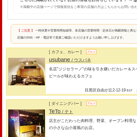
※掲載中の店舗ページで情報発信をご希望の店舗の方はこちらからお問い合わ
【 ご注意 】
一時休業や営業時間短縮等、各店舗の営業時間・定休日が掲載情報と異な
店舗のSNS・HP・電話等で直接ご確認いただけますようお願い申し上げます。
[ カフェ、カレー ]
グルメ
usubane
/ ウスバネ
名店"ジジセラーノ"の味を引き継いだカレー＆
ビールが味わえるカフェ
目黒区自由が丘2-12-19
最
B1F
[ ダイニングバー ]
グルメ
TeTo
/ テト
店主がこだわった肉料理、野菜、オーブン料理な
の小さな山小屋風のお店。