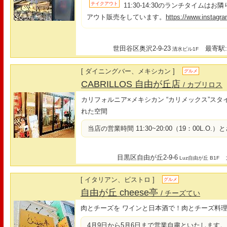
テイクアウト
11:30-14:30のランチタイムは
アウト販売をしています。
https://www.instagr
世田谷区奥沢2-9-23
最寄駅:
清水ビル1F
[ ダイニングバー、メキシカン ]
グルメ
CABRILLOS 自由が丘店
/ カブリロス
カリフォルニア×メキシカン “カリメックス”ス
れた空間
当店の営業時間 11:30~20:00（19：00L.O
目黒区自由が丘2-9-6
最
Luz自由が丘 B1F
[ イタリアン、ビストロ ]
グルメ
自由が丘 cheese亭
/ チーズてい
肉とチーズを ワインと日本酒で！肉とチーズ料
4月9日から5月6日まで営業自粛といたします