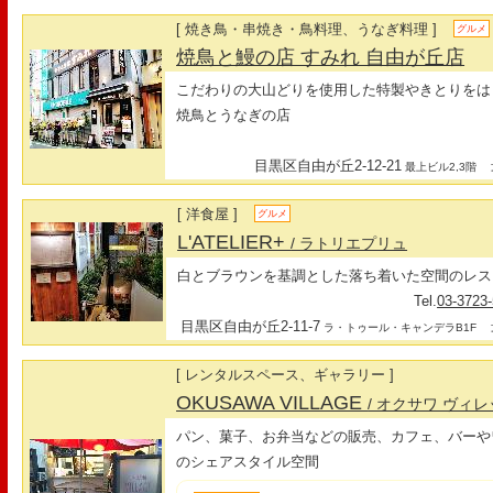
[ 焼き鳥・串焼き・鳥料理、うなぎ料理 ]
グルメ
焼鳥と鰻の店 すみれ 自由が丘店
こだわりの大山どりを使用した特製やきとりをは
焼鳥とうなぎの店
目黒区自由が丘2-12-21
最
最上ビル2,3階
[ 洋食屋 ]
グルメ
L'ATELIER+
/ ラトリエプリュ
白とブラウンを基調とした落ち着いた空間のレス
Tel.
03-3723
目黒区自由が丘2-11-7
最
ラ・トゥール・キャンデラB1F
[ レンタルスペース、ギャラリー ]
OKUSAWA VILLAGE
/ オクサワ ヴィ
パン、菓子、お弁当などの販売、カフェ、バーや
のシェアスタイル空間