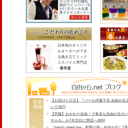
日本初のオリジナ
ルオーダーができ
る挽き立てミック
ススパイス専門店
-
香辛堂
【お詫びと訂正】『パール洋菓子店 自由が丘
いて
(8/7)
【悲報】おかわり自由！で有名な自由が丘の
サルカ』が7月31日に閉店へ
(8/6)
『nana's green tea』創業の地・自由が丘