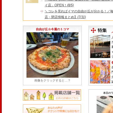
イ店」OPEN！
(8/5)
＼コレを見ればイマの自由が丘が分かる！／毎
店・閉店情報まとめ】
(7/31)
1日限定だった跡地に！家系×九州豚骨『かんむり
永久パス配布も！
(7/30)
自由が丘☆今週の１コマ
画像をクリックすると…？
本日のワ