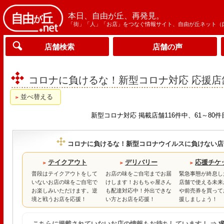
本日、自由が丘、再発見。
「街」「人」「お店」をつなぐ情報サイト、自由が丘ネット（
店舗検索
店舗の声
コロナに負けるな！新型コロナ対応 応援店
並べ替える
新型コロナ対応 掲載店舗116件中、61～80
コロナに負けるな！新型コロナウイルスに負けない店
テイクアウト
デリバリー
応援チケ
普段はテイクアウトをして
お店の味をご自宅までお届
緊急事態が終息し
いないお店の味をご自宅で
けします！おもちゃ屋さん
店舗で使える未来
お楽しみいただけます。逆
も配達対応中！外出できな
や前売券を買って
境と戦うお店を応援！
い方とお店を応援！
援しましょう！
こちらに掲載されていないお店の情報もお待ちしています！ ⇒