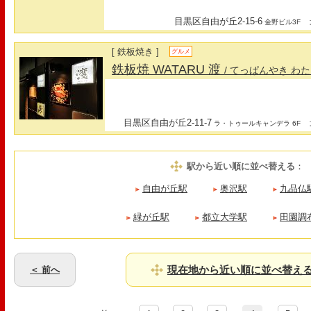
目黒区自由が丘2-15-6
最
金野ビル3F
[ 鉄板焼き ]
グルメ
鉄板焼 WATARU 渡
/ てっぱんやき わ
目黒区自由が丘2-11-7
最
ラ・トゥールキャンデラ 6F
駅から近い順に並べ替える
：
自由が丘駅
奥沢駅
九品仏
緑が丘駅
都立大学駅
田園調
現在地から近い順に並べ替え
＜ 前へ