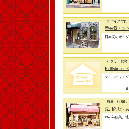
[ スパイス専
香辛堂
/ コ
日本初のオーダ
[ イタリア食材 
Bellisimo
/
テイスティング
世
[ 肉屋、精肉店 
荒川商店
/
1948年創業