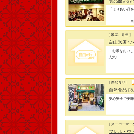
食品館あお
「より良い品を
目
[ 米屋、弁当 ]
白山米店
/
「お米をおいし
人気♪
[ 自然食品 ]
自然食品 F
安心安全で美味
[ スーパーマー
フレル・ウ