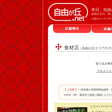
本日、自由
自由が丘の「街
人気のランチブロ
食材店
| 自由が丘エリアのグ
絞り込み検
グルメジャ
【 ご注意 】
一時休業や営業時間短縮等、
のSNS・HP・電話等で直接ご確認いただ
[ スーパーマー