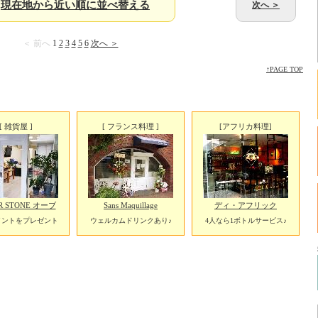
現在地から近い順に並べ替える
次へ ＞
＜ 前へ
1
2
3
4
5
6
次へ ＞
↑PAGE TOP
[ 雑貨屋 ]
[ フランス料理 ]
[アフリカ料理]
R STONE オーブ
Sans Maquillage
ディ・アフリック
イントをプレゼント
ウェルカムドリンクあり♪
4人なら1ボトルサービス♪