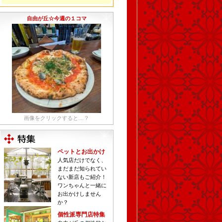
自由が丘☆今週の１コマ
画像をクリックすると…？
ペットとお出かけ
人気店だけでなく、
まだまだ知られてい
ない新店もご紹介！
ワンちゃんと一緒に
お出かけしません
か？
個性派専門店特集