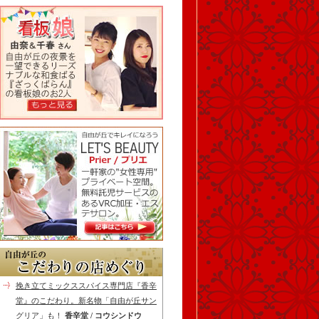
挽き立てミックススパイス専門店『香辛
堂』のこだわり。新名物「自由が丘サン
グリア」も！
香辛堂 / コウシンドウ