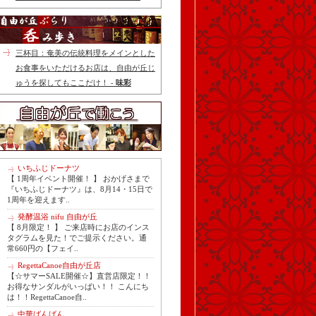
三杯目：奄美の伝統料理をメインとした
お食事をいただけるお店は、自由が丘じ
ゅうを探してもここだけ！ -
味彩
いちふじドーナツ
【 1周年イベント開催！ 】 おかげさまで
『いちふじドーナツ』は、8月14・15日で
1周年を迎えます..
発酵温浴 nifu 自由が丘
【 8月限定！ 】 ご来店時にお店のインス
タグラムを見た！でご提示ください。通
常660円の【フェイ..
RegettaCanoe自由が丘店
【☆サマーSALE開催☆】直営店限定！！
お得なサンダルがいっぱい！！ こんにち
は！！RegettaCanoe自..
中華ばんばん