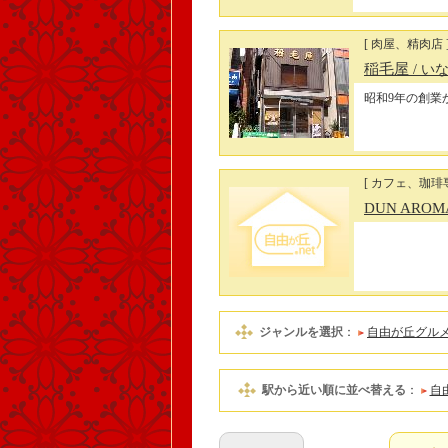
[ 肉屋、精肉店 
稲毛屋
/ い
昭和9年の創業
[ カフェ、珈琲
DUN ARO
ジャンルを選択
：
自由が丘グル
駅から近い順に並べ替える
：
自