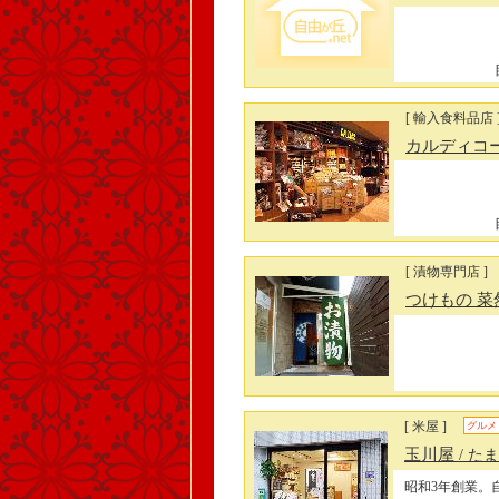
[ 輸入食料品店 
カルディコ
[ 漬物専門店 ]
つけもの 菜
[ 米屋 ]
グルメ
玉川屋
/ た
昭和3年創業。