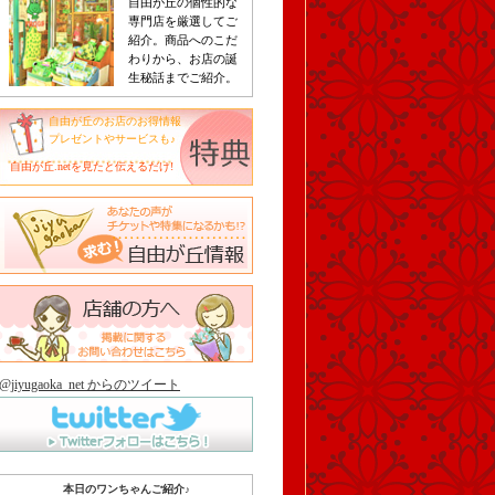
自由が丘の個性的な
専門店を厳選してご
紹介。商品へのこだ
わりから、お店の誕
生秘話までご紹介。
自由が丘のお店のお得情報
プレゼントやサービスも♪
自由が丘.netを見たと伝えるだけ!
@jiyugaoka_net からのツイート
本日のワンちゃんご紹介♪