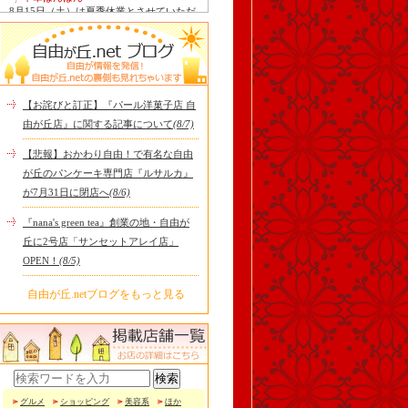
8月15日（土）は夏季休業とさせていただ
きます。 翌16日（日）は通常通り定休日
ですので、2連休となり..
tomoru
土曜日限定ランチセット(12:00〜15:00)は
じまりました！※数量限定その日のおす
すめサンドイッチ(ルッ..
【お詫びと訂正】『パール洋菓子店 自
Le Monde Gourmand
由が丘店』に関する記事について
(8/7)
シストロン仔羊の煮込み パニスとリ・ダ
ニョーのパネ フランスの仔羊をトマトと
【悲報】おかわり自由！で有名な自由
オリーブを合わせて煮..
が丘のパンケーキ専門店『ルサルカ』
冷え性改善協会 ICITO
が7月31日に閉店へ
(8/6)
【 よもぎ蒸しやリラクゼーション専門の
顧問契約 】 冷え性改善協会は、小規模の
『nana's green tea』創業の地・自由が
エステサロン、リ..
丘に2号店「サンセットアレイ店」
OPEN！
(8/5)
自由が丘.netブログをもっと見る
グルメ
ショッピング
美容系
ほか