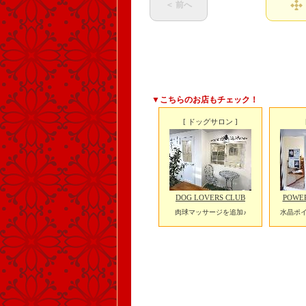
＜ 前へ
▼こちらのお店もチェック！
[ ドッグサロン ]
DOG LOVERS CLUB
POWE
肉球マッサージを追加♪
水晶ポ