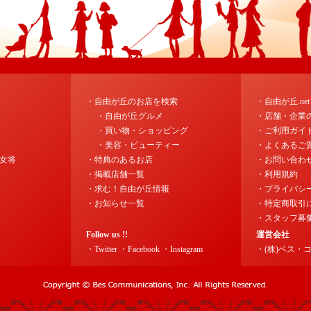
・自由が丘のお店を検索
・自由が丘.ne
・自由が丘グルメ
・店舗・企業
・買い物・ショッピング
・ご利用ガイ
・美容・ビューティー
・よくあるご
女将
・特典のあるお店
・お問い合わ
・掲載店舗一覧
・利用規約
・求む！自由が丘情報
・プライバシ
・お知らせ一覧
・特定商取引
・スタッフ募
Follow us !!
運営会社
・Twitter
・Facebook
・Instagram
・(株)ベス・