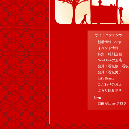
サイトコンテンツ
・新着情報Pickup
・イベント情報
・特集・特別企画
・NewOpenのお店
・発見！看板娘・看板
・発見！看板男子
・Let's Beauty
・こだわりのお店
・ぶらり飲み歩き
Blog
・自由が丘.netブログ