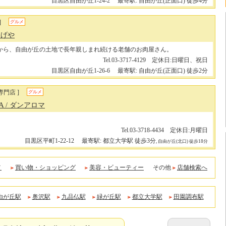
目黒区自由が丘1-24-2
最寄駅: 自由が丘(正面口) 徒歩4分
]
グルメ
なげや
から、自由が丘の土地で長年親しまれ続ける老舗のお肉屋さん。
Tel.03-3717-4129 定休日:日曜日、祝日
目黒区自由が丘1-26-6
最寄駅: 自由が丘(正面口) 徒歩2分
専門店 ]
グルメ
MA
/ ダンアロマ
Tel.03-3718-4434 定休日:月曜日
目黒区平町1-22-12
最寄駅: 都立大学駅 徒歩3分
, 自由が丘(北口) 徒歩18分
メ
買い物・ショッピング
美容・ビューティー
その他
店舗検索へ
由が丘駅
奥沢駅
九品仏駅
緑が丘駅
都立大学駅
田園調布駅