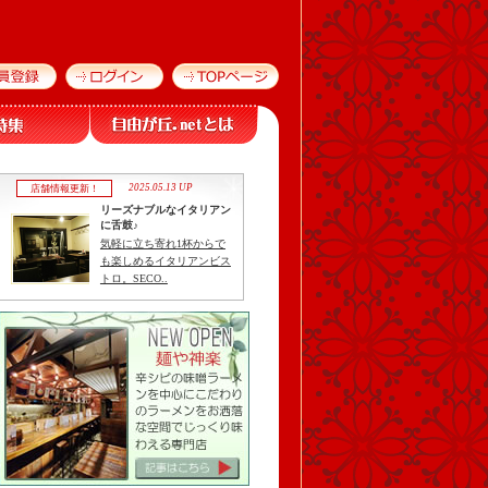
2025.05.13 UP
店舗情報更新！
リーズナブルなイタリアン
に舌鼓♪
気軽に立ち寄れ1杯からで
も楽しめるイタリアンビス
トロ。SECO..