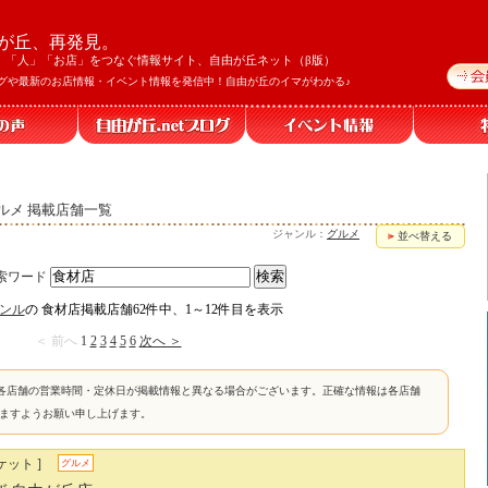
が丘、再発見。
」「人」「お店」をつなぐ情報サイト、自由が丘ネット（β版）
グや最新のお店情報・イベント情報を発信中！自由が丘のイマがわかる♪
ルメ 掲載店舗一覧
ジャンル：
グルメ
並べ替える
索ワード
ンル
の 食材店掲載店舗62件中、1～12件目を表示
＜ 前へ
1
2
3
4
5
6
次へ ＞
各店舗の営業時間・定休日が掲載情報と異なる場合がございます。正確な情報は各店舗
けますようお願い申し上げます。
ケット ]
グルメ