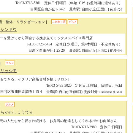
Tel.03-3718-5361 定休日:日曜日（年始･GW･お盆時期に連休あり）
目黒区自由が丘1-14-2
最寄駅: 自由が丘(正面口) 徒歩2分
門店、整体・リラクゼーション ]
こだわり店
グルメ
ウシンドウ
ーを受けてから調合する挽き立てミックススパイス専門店
Tel.03-3725-5454 定休日:水曜日、第4木曜日（不定休あり）
目黒区自由が丘1-25-20
最寄駅: 自由が丘(正面口) 徒歩4分
]
グルメ
 ベリッシモ
もできる、イタリア高級食材を扱うサロン♪
Tel.03-5483-3020 定休日:土曜日、日曜日、祝日
田谷区玉川田園調布1-15-4
最寄駅: 自由が丘(南口) 徒歩14分
, 田園調布駅 徒歩8分
]
グルメ
 あらかわしょうてん
、地元の人たちから愛され続ける、お弁当の配達もしてくれる街のお肉屋さん。
Tel.03-3717-2989 定休日:日曜日