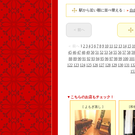
駅から近い順に並べ替える
：
自
＜ 前へ
＜ 前へ
1
2
3
4
5
6
7
8
9
10
11
12
13
14
15
1
45
46
47
48
49
50
51
52
53
54
55
56
57
58
59
88
89
90
91
92
93
94
95
96
97
98
99
100
101
122
123
124
125
126
127
128
129
130
131
13
15
▼こちらのお店もチェック！
[ よもぎ蒸し ]
[和