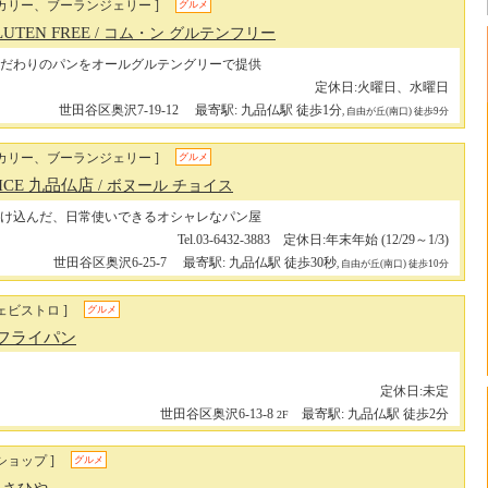
カリー、ブーランジェリー ]
グルメ
LUTEN FREE
/ コム・ン グルテンフリー
だわりのパンをオールグルテングリーで提供
定休日:火曜日、水曜日
世田谷区奥沢7-19-12
最寄駅: 九品仏駅 徒歩1分
, 自由が丘(南口) 徒歩9分
カリー、ブーランジェリー ]
グルメ
HOICE 九品仏店
/ ボヌール チョイス
け込んだ、日常使いできるオシャレなパン屋
Tel.03-6432-3883 定休日:年末年始 (12/29～1/3)
世田谷区奥沢6-25-7
最寄駅: 九品仏駅 徒歩30秒
, 自由が丘(南口) 徒歩10分
ェビストロ ]
グルメ
フライパン
定休日:未定
世田谷区奥沢6-13-8
最寄駅: 九品仏駅 徒歩2分
2F
ショップ ]
グルメ