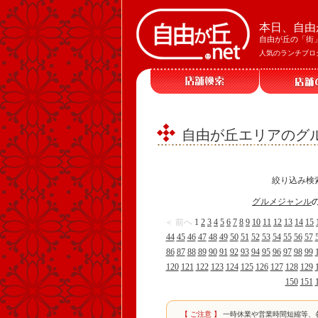
本日、自由
自由が丘の「街
人気のランチブロ
自由が丘エリアのグル
絞り込み検
グルメジャンル
＜ 前へ
1
2
3
4
5
6
7
8
9
10
11
12
13
14
15
44
45
46
47
48
49
50
51
52
53
54
55
56
57
86
87
88
89
90
91
92
93
94
95
96
97
98
99
120
121
122
123
124
125
126
127
128
129
150
151
【 ご注意 】
一時休業や営業時間短縮等、