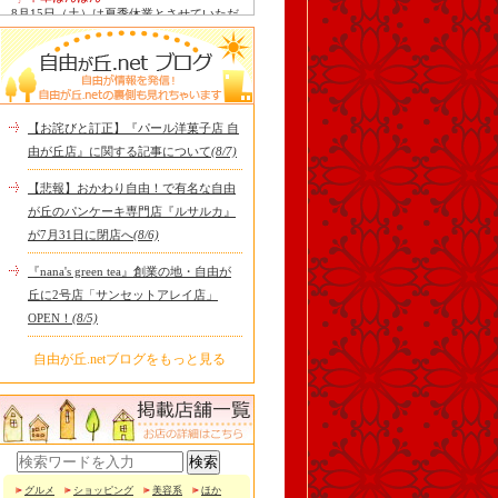
8月15日（土）は夏季休業とさせていただ
きます。 翌16日（日）は通常通り定休日
ですので、2連休となり..
tomoru
土曜日限定ランチセット(12:00〜15:00)は
じまりました！※数量限定その日のおす
すめサンドイッチ(ルッ..
【お詫びと訂正】『パール洋菓子店 自
Le Monde Gourmand
由が丘店』に関する記事について
(8/7)
シストロン仔羊の煮込み パニスとリ・ダ
ニョーのパネ フランスの仔羊をトマトと
【悲報】おかわり自由！で有名な自由
オリーブを合わせて煮..
が丘のパンケーキ専門店『ルサルカ』
冷え性改善協会 ICITO
が7月31日に閉店へ
(8/6)
【 よもぎ蒸しやリラクゼーション専門の
顧問契約 】 冷え性改善協会は、小規模の
『nana's green tea』創業の地・自由が
エステサロン、リ..
丘に2号店「サンセットアレイ店」
OPEN！
(8/5)
自由が丘.netブログをもっと見る
グルメ
ショッピング
美容系
ほか