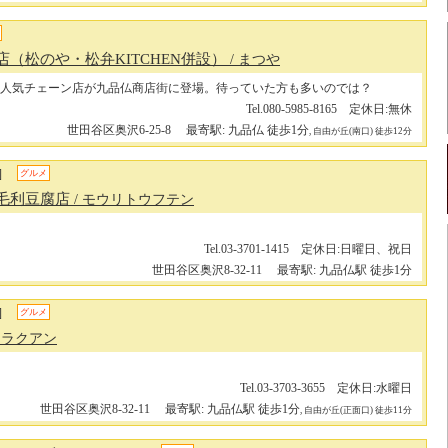
店（松のや・松弁KITCHEN併設）
/ まつや
人気チェーン店が九品仏商店街に登場。待っていた方も多いのでは？
Tel.080-5985-8165 定休日:無休
世田谷区奥沢6-25-8
最寄駅: 九品仏 徒歩1分
, 自由が丘(南口) 徒歩12分
]
グルメ
 毛利豆腐店
/ モウリトウフテン
Tel.03-3701-1415 定休日:日曜日、祝日
世田谷区奥沢8-32-11
最寄駅: 九品仏駅 徒歩1分
]
グルメ
ウラクアン
Tel.03-3703-3655 定休日:水曜日
世田谷区奥沢8-32-11
最寄駅: 九品仏駅 徒歩1分
, 自由が丘(正面口) 徒歩11分