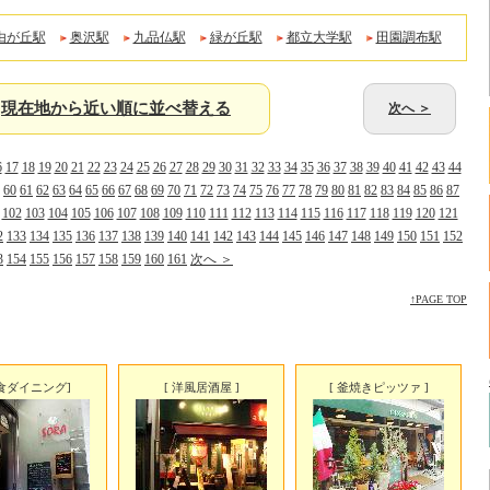
由が丘駅
奥沢駅
九品仏駅
緑が丘駅
都立大学駅
田園調布駅
現在地から近い順に並べ替える
次へ ＞
6
17
18
19
20
21
22
23
24
25
26
27
28
29
30
31
32
33
34
35
36
37
38
39
40
41
42
43
44
60
61
62
63
64
65
66
67
68
69
70
71
72
73
74
75
76
77
78
79
80
81
82
83
84
85
86
87
102
103
104
105
106
107
108
109
110
111
112
113
114
115
116
117
118
119
120
121
2
133
134
135
136
137
138
139
140
141
142
143
144
145
146
147
148
149
150
151
152
3
154
155
156
157
158
159
160
161
次へ ＞
↑PAGE TOP
食ダイニング]
[ 洋風居酒屋 ]
[ 釜焼きピッツァ ]