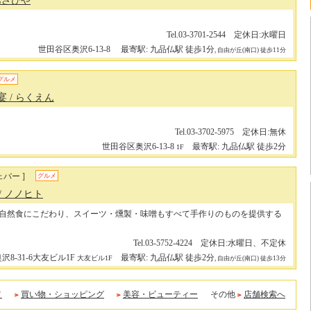
 あさひや
Tel.03-3701-2544 定休日:水曜日
世田谷区奥沢6-13-8
最寄駅: 九品仏駅 徒歩1分
, 自由が丘(南口) 徒歩11分
グルメ
宴
/ らくえん
Tel.03-3702-5975 定休日:無休
世田谷区奥沢6-13-8
最寄駅: 九品仏駅 徒歩2分
1F
バー ]
グルメ
/ ノノヒト
自然食にこだわり、スイーツ・燻製・味噌もすべて手作りのものを提供する
Tel.03-5752-4224 定休日:水曜日、不定休
8-31-6大友ビル1F
最寄駅: 九品仏駅 徒歩2分
大友ビル1F
, 自由が丘(南口) 徒歩13分
メ
買い物・ショッピング
美容・ビューティー
その他
店舗検索へ