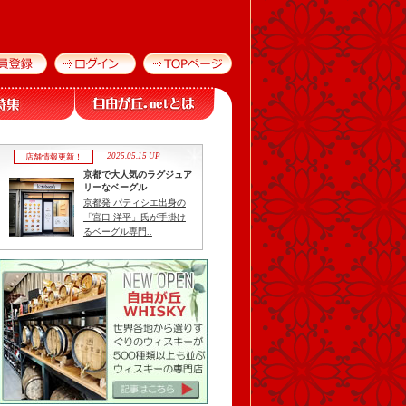
2025.05.15 UP
店舗情報更新！
京都で大人気のラグジュア
リーなベーグル
京都発 パティシエ出身の
「宮口 洋平」氏が手掛け
るベーグル専門..