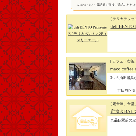
のSNS・HP・電話等で直接ご確認いただ
[ デリカテッ
deli BÉNTO P
[ カフェ・喫茶
maco coffee
3つの抽出器具
世田谷区奥沢7
[ 定食屋、食堂
定食＆BAL
九品仏駅前の定