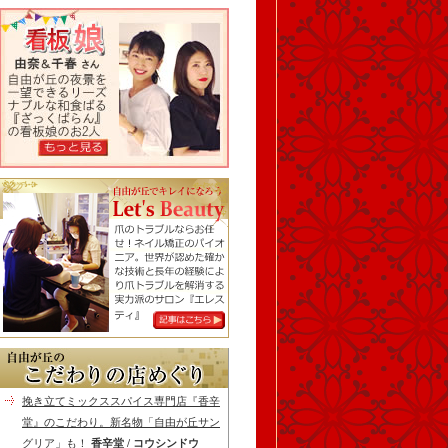
挽き立てミックススパイス専門店『香辛
堂』のこだわり。新名物「自由が丘サン
グリア」も！
香辛堂 / コウシンドウ