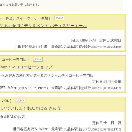
けますようお願い申し上げます。
セン、弁当、スイーツ、ケーキ類 ]
グルメ
âtisserie R
/ デリ＆ベント パティスリーエール
Tel.03-6809-8774 定休日:火曜日
世田谷区奥沢8-34-18
最寄駅: 九品仏駅 徒歩1分
, 自由が丘(南口) 徒歩10分
、コーヒー専門店 ]
グルメ
 shop
/ マココーヒーショップ
からお好みの淹れ方が選べるスペシャルティコーヒー専門店
定休日:月用～金曜
-19-9
最寄駅: 九品仏駅 徒歩1分
2F (定食＆BAL 九 内にて)
, 自由が丘(南口) 徒歩11分
、バル ]
グルメ
 九
/ ていしょくあんどばる きゅう
食＆BALのお店
定休日:土・日・祝
世田谷区奥沢7-19-9
最寄駅: 九品仏駅 徒歩1分
2F
, 自由が丘(南口) 徒歩11分