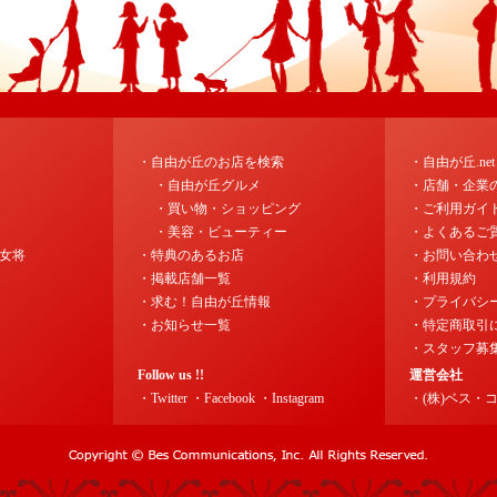
・自由が丘のお店を検索
・自由が丘.ne
・自由が丘グルメ
・店舗・企業
・買い物・ショッピング
・ご利用ガイ
・美容・ビューティー
・よくあるご
女将
・特典のあるお店
・お問い合わ
・掲載店舗一覧
・利用規約
・求む！自由が丘情報
・プライバシ
・お知らせ一覧
・特定商取引
・スタッフ募
Follow us !!
運営会社
・Twitter
・Facebook
・Instagram
・(株)ベス・