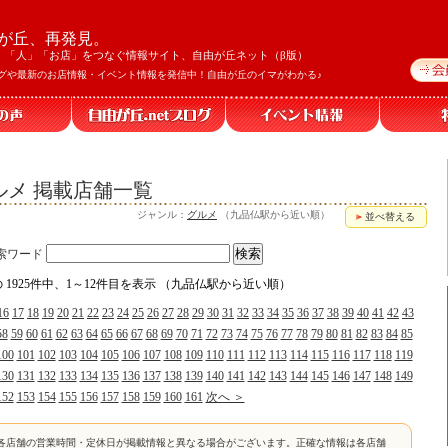
が丘、再発見。
」「人」「お店」をつなぐ情報サイト、自由が丘ネット（β版）
グや最新のお店情報・イベント情報を発信中！自由が丘のイマがわかる♪
メ 掲載店舗一覧
ジャンル：
グルメ
（九品仏駅から近い順）
並べ替える
索ワード
の 1925件中、1～12件目を表示 （九品仏駅から近い順）
16
17
18
19
20
21
22
23
24
25
26
27
28
29
30
31
32
33
34
35
36
37
38
39
40
41
42
43
58
59
60
61
62
63
64
65
66
67
68
69
70
71
72
73
74
75
76
77
78
79
80
81
82
83
84
85
100
101
102
103
104
105
106
107
108
109
110
111
112
113
114
115
116
117
118
119
130
131
132
133
134
135
136
137
138
139
140
141
142
143
144
145
146
147
148
149
152
153
154
155
156
157
158
159
160
161
次へ ＞
各店舗の営業時間・定休日が掲載情報と異なる場合がございます。正確な情報は各店舗