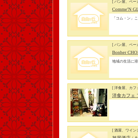
[ パン屋、ベー
Comme'N G
「コム・ン」こ
[ パン屋、ベー
Bonher C
地域の生活に溶
[ 洋食屋、カフ
洋食カフェ 
[ 酒屋、ワイン