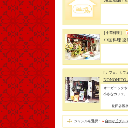
旭屋酒店
/
[ 中華料理 ]
中国料理 楽
[ カフェ、カフェ
NONOHITO
オーガニックや
小さなカフェ。
世田谷区奥沢
ジャンルを選択
：
自由が丘グル