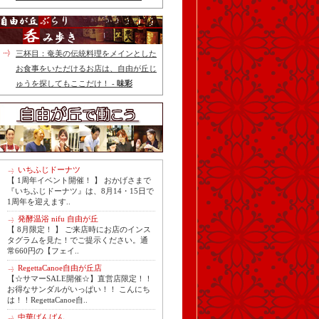
三杯目：奄美の伝統料理をメインとした
お食事をいただけるお店は、自由が丘じ
ゅうを探してもここだけ！ -
味彩
いちふじドーナツ
【 1周年イベント開催！ 】 おかげさまで
『いちふじドーナツ』は、8月14・15日で
1周年を迎えます..
発酵温浴 nifu 自由が丘
【 8月限定！ 】 ご来店時にお店のインス
タグラムを見た！でご提示ください。通
常660円の【フェイ..
RegettaCanoe自由が丘店
【☆サマーSALE開催☆】直営店限定！！
お得なサンダルがいっぱい！！ こんにち
は！！RegettaCanoe自..
中華ばんばん