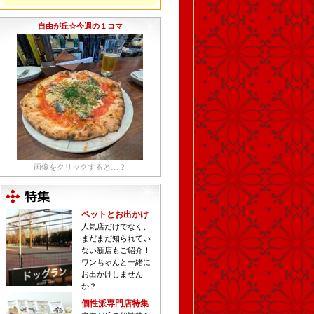
自由が丘☆今週の１コマ
画像をクリックすると…？
ペットとお出かけ
人気店だけでなく、
まだまだ知られてい
ない新店もご紹介！
ワンちゃんと一緒に
お出かけしません
か？
個性派専門店特集