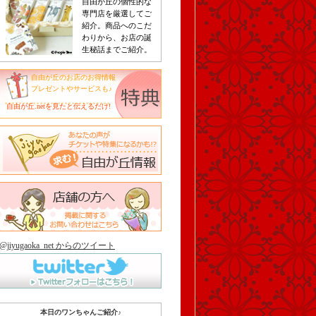
自由が丘の個性的な
専門店を厳選してご
紹介。商品へのこだ
わりから、お店の誕
生秘話までご紹介。
自由が丘のお店のお得情報
プレゼントやサービスも♪
自由が丘.netを見たと伝えるだけ!
@jiyugaoka_net からのツイート
本日のワンちゃんご紹介♪