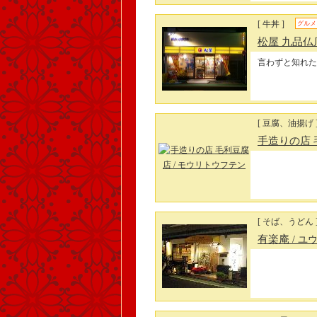
[ 牛丼 ]
グルメ
松屋 九品仏
言わずと知れた
[ 豆腐、油揚げ 
手造りの店
[ そば、うどん 
有楽庵
/ ユ