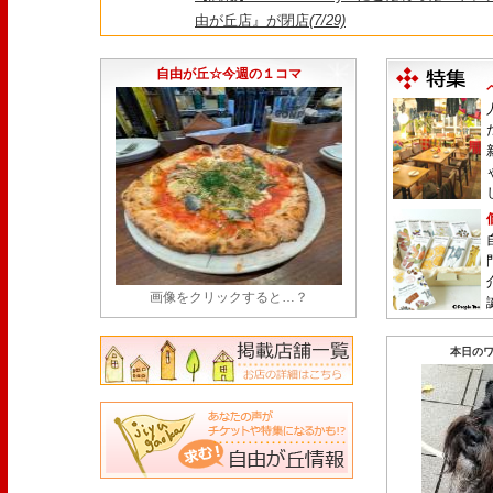
由が丘店』が閉店
(7/29)
【悲報】昭和14年創業、奥沢で愛された『とん
25日をもって86年の歴史に幕
(7/23)
自由が丘☆今週の１コマ
画像をクリックすると…？
本日のワ