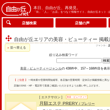
本日、自由が丘、再発見。
「街」「人」「お店」をつなぐ情報サイト、自由が丘ネット（
店舗検索
店舗の声
自由が丘エリアの美容・ビューティー 掲載
ジャンル：
並べ替える
絞り込み検索ワード
美容・ビューティージャンル
の 438件中、157～168件目を
【 ご注意 】
一時休業や営業時間短縮等、各店舗の営業時間・定休日が掲載情報と異な
店舗のSNS・HP・電話等で直接ご確認いただけますようお願い申し上げます。
[ エステサロン ]
美容・ビューティー
月額エステ PRERY
/ プレリー