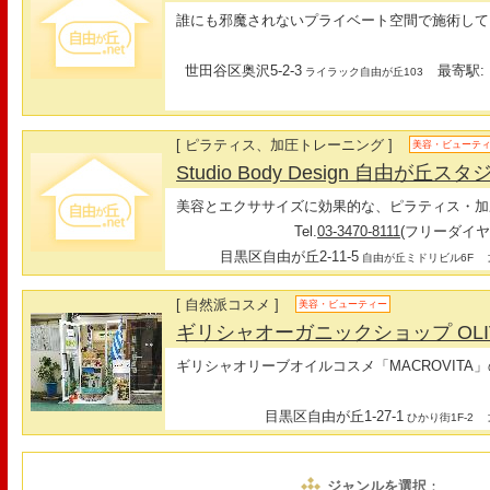
誰にも邪魔されないプライベート空間で施術して
世田谷区奥沢5-2-3
最寄駅: 
ライラック自由が丘103
[ ピラティス、加圧トレーニング ]
美容・ビューテ
Studio Body Design 自由が丘ス
美容とエクササイズに効果的な、ピラティス・加
Tel.
03-3470-8111
(フリーダイ
目黒区自由が丘2-11-5
最
自由が丘ミドリビル6F
[ 自然派コスメ ]
美容・ビューティー
ギリシャオーガニックショップ OLIV
ギリシャオリーブオイルコスメ「MACROVITA
目黒区自由が丘1-27-1
最
ひかり街1F-2
ジャンルを選択
：