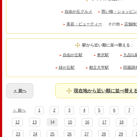
自由が丘グルメ
買い物・ショッピ
美容・ビューティー
その他
店舗検
駅から近い順に並べ替える
：
自由が丘駅
奥沢駅
九品仏
緑が丘駅
都立大学駅
田園調
現在地から近い順に並べ替え
＜ 前へ
＜ 前へ
1
2
3
4
5
6
7
12
13
14
15
16
17
18
23
24
25
26
27
28
29