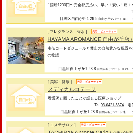
1箇所1200円〜完全都度払い。早い！安い！痛
T
目黒区自由が丘1-28-8
最
自由が丘デパート B1F
[ フレグランス、香水 ]
美容・ビューティー
HAYAMA AROMANCE 自由が丘店
南仏コートダジュールと葉山の自然豊かな風景を
の物語
目黒区自由が丘1-28-8
最
自由が丘デパート 1F24
[ 美容・健康 ]
美容・ビューティー
メディカルコテージ
看護師と困ったことが話せる医療ショップ
Tel.
03-6421-3674
定休
目黒区自由が丘1-28-8
最
自由が丘デパート地下
[ エステサロン ]
美容・ビューティー
TACHIBANA Monte Carlo
/ タチバナ