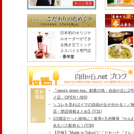
日本初のオリジナ
ルオーダーができ
る挽き立てミック
ススパイス専門店
-
香辛堂
『nana's green tea』創業の地・自由が丘
イ店」OPEN！
(8/5)
＼コレを見ればイマの自由が丘が分かる！／毎
店・閉店情報まとめ】
(7/31)
1日限定だった跡地に！家系×九州豚骨『かんむり
永久パス配布も！
(7/30)
【悲報】"Made in Tokyo"にこだわった『