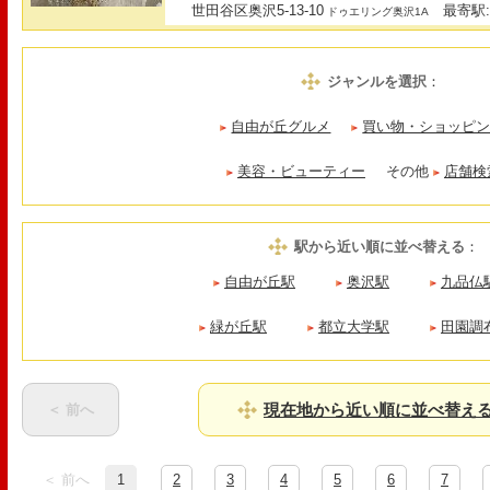
世田谷区奥沢5-13-10
最寄駅:
ドゥエリング奥沢1A
ジャンルを選択
：
自由が丘グルメ
買い物・ショッピ
美容・ビューティー
その他
店舗検
駅から近い順に並べ替える
：
自由が丘駅
奥沢駅
九品仏
緑が丘駅
都立大学駅
田園調
現在地から近い順に並べ替え
＜ 前へ
＜ 前へ
1
2
3
4
5
6
7