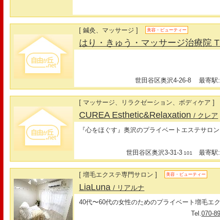
[ 鍼灸、マッサージ ]
美容・ビューティー
はり・きゅう・マッサージ治療院 TH
世田谷区奥沢4-26-8
最寄駅:
[ マッサージ、リラクゼーション、ボディケア ]
CUREA Esthetic&Relaxation
/ クレア
『心をほぐす』奥沢のプライベートエステサロン
世田谷区奥沢3-31-3
最寄駅:
101
[ 増毛エクステ専門サロン ]
美容・ビューティー
LiaLuna
/ リアルナ
40代〜60代の女性のためのプライベート増毛エ
Tel.
070-8