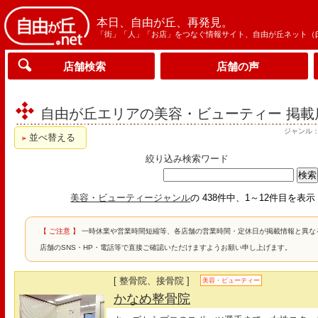
本日、自由が丘、再発見。
「街」「人」「お店」をつなぐ情報サイト、自由が丘ネット（
店舗検索
店舗の声
自由が丘エリアの美容・ビューティー 掲載
ジャンル
並べ替える
絞り込み検索ワード
美容・ビューティージャンル
の 438件中、1～12件目を表
【 ご注意 】
一時休業や営業時間短縮等、各店舗の営業時間・定休日が掲載情報と異な
店舗のSNS・HP・電話等で直接ご確認いただけますようお願い申し上げます。
[ 整骨院、接骨院 ]
美容・ビューティー
かなめ整骨院