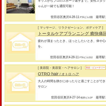
キッズからプロのスポーツ選手まで。女性スタッ
ゃんが一緒でも通院可能！
世田谷区奥沢4-28-11
最寄駅:
FTAビル3階
[ マッサージ、リラクゼーション、ボディケア ]
トータルケアプランニング 癒快痛
疲れが溜まったとき、ほっとしたいとき、体や心
を。
世田谷区奥沢4-28-11
最寄駅:
FTAビル202
[ 美容院・美容室・ヘアサロン ]
美容・ビューティー
OTRO hair
/ オトロ ヘア
大人の時間を静かにゆったりと過ごすことができ
サロン
世田谷区奥沢4-27-14
最寄駅:
桜井ビル2F