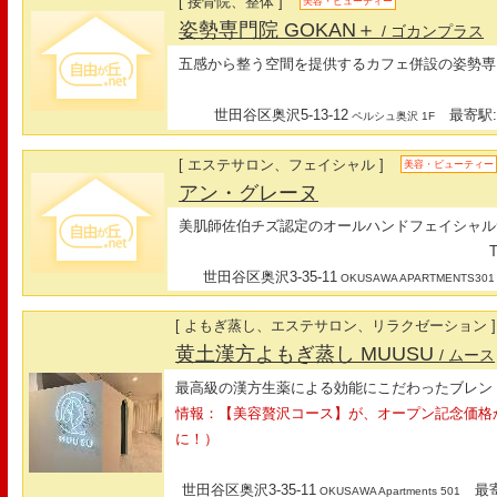
[ 接骨院、整体 ]
美容・ビューティー
姿勢専門院 GOKAN＋
/ ゴカンプラス
五感から整う空間を提供するカフェ併設の姿勢専
世田谷区奥沢5-13-12
最寄駅:
ペルシュ奥沢 1F
[ エステサロン、フェイシャル ]
美容・ビューティー
アン・グレーヌ
美肌師佐伯チズ認定のオールハンドフェイシャル
T
世田谷区奥沢3-35-11
OKUSAWA APARTMENTS301
[ よもぎ蒸し、エステサロン、リラクゼーション ]
黄土漢方よもぎ蒸し MUUSU
/ ムース
最高級の漢方生薬による効能にこだわったブレン
情報：【美容贅沢コース】が、オープン記念価格からさ
に！）
世田谷区奥沢3-35-11
最寄
OKUSAWA Apartments 501