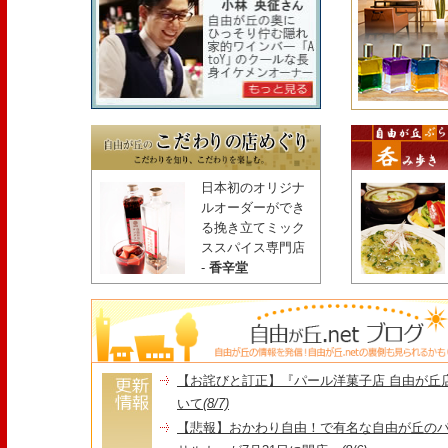
日本初のオリジナ
ルオーダーができ
る挽き立てミック
ススパイス専門店
-
香辛堂
【お詫びと訂正】『パール洋菓子店 自由が丘
いて
(8/7)
【悲報】おかわり自由！で有名な自由が丘の