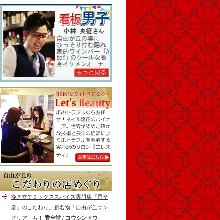
挽き立てミックススパイス専門店『香辛
堂』のこだわり。新名物「自由が丘サン
グリア」も！
香辛堂 / コウシンドウ