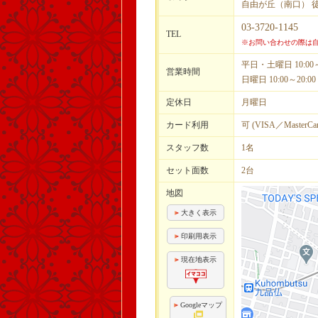
自由が丘（南口） 
03-3720-1145
TEL
※お問い合わせの際は自
平日・土曜日 10:00
営業時間
日曜日 10:00～20
定休日
月曜日
カード利用
可 (VISA／MasterCa
スタッフ数
1名
セット面数
2台
地図
大きく表示
印刷用表示
現在地表示
Googleマップ