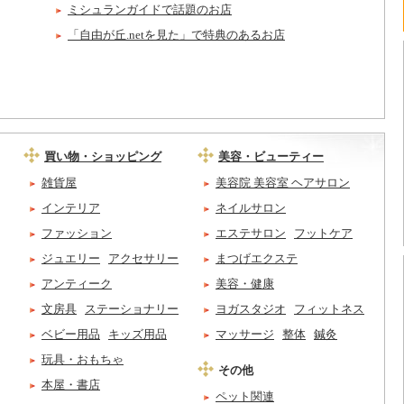
ミシュランガイドで話題のお店
「自由が丘.netを見た」で特典のあるお店
買い物・ショッピング
美容・ビューティー
雑貨屋
美容院 美容室 ヘアサロン
インテリア
ネイルサロン
ファッション
エステサロン
フットケア
ジュエリー
アクセサリー
まつげエクステ
アンティーク
美容・健康
文房具
ステーショナリー
ヨガスタジオ
フィットネス
ベビー用品
キッズ用品
マッサージ
整体
鍼灸
玩具・おもちゃ
その他
本屋・書店
ペット関連