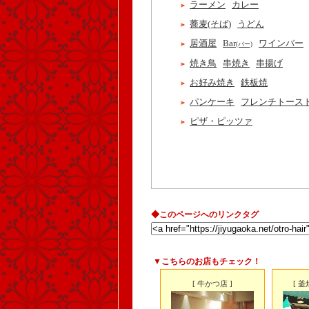
ラーメン
カレー
蕎麦(そば)
うどん
居酒屋
Bar
ワインバー
(バー)
焼き鳥
串焼き
串揚げ
お好み焼き
鉄板焼
パンケーキ
フレンチトース
ピザ・ピッツァ
◆このページへのリンクタグ
▼こちらのお店もチェック！
[ 牛かつ店 ]
[ 