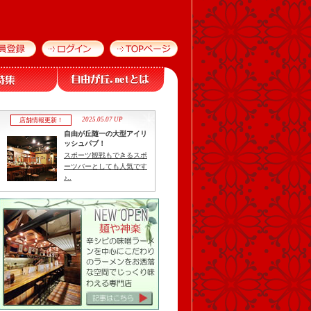
2025.05.07 UP
店舗情報更新！
自由が丘随一の大型アイリ
ッシュパブ！
スポーツ観戦もできるスポ
ーツバーとしても人気です
♪..