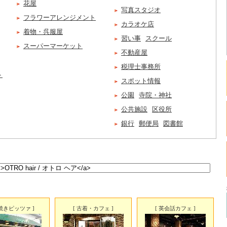
花屋
写真スタジオ
フラワーアレンジメント
カラオケ店
着物・呉服屋
習い事
スクール
スーパーマーケット
不動産屋
税理士事務所
ト
スポット情報
公園
寺院・神社
公共施設
区役所
銀行
郵便局
図書館
釜焼きピッツァ ]
[ 古着・カフェ ]
[ 英会話カフェ ]