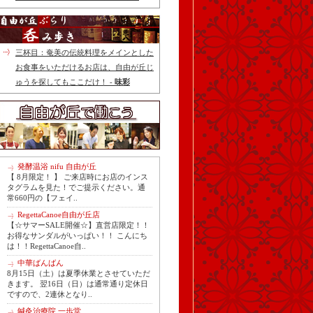
三杯目：奄美の伝統料理をメインとした
お食事をいただけるお店は、自由が丘じ
ゅうを探してもここだけ！ -
味彩
発酵温浴 nifu 自由が丘
【 8月限定！ 】 ご来店時にお店のインス
タグラムを見た！でご提示ください。通
常660円の【フェイ..
RegettaCanoe自由が丘店
【☆サマーSALE開催☆】直営店限定！！
お得なサンダルがいっぱい！！ こんにち
は！！RegettaCanoe自..
中華ばんばん
8月15日（土）は夏季休業とさせていただ
きます。 翌16日（日）は通常通り定休日
ですので、2連休となり..
鍼灸治療院 一歩堂