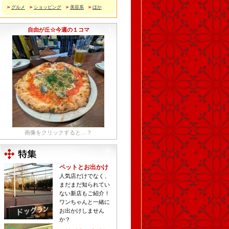
グルメ
ショッピング
美容系
ほか
自由が丘☆今週の１コマ
画像をクリックすると…？
ペットとお出かけ
人気店だけでなく、
まだまだ知られてい
ない新店もご紹介！
ワンちゃんと一緒に
お出かけしません
か？