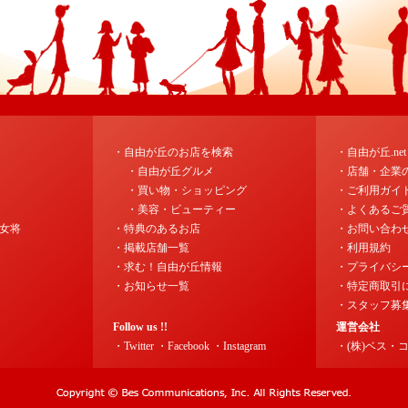
・自由が丘のお店を検索
・自由が丘.ne
・自由が丘グルメ
・店舗・企業
・買い物・ショッピング
・ご利用ガイ
・美容・ビューティー
・よくあるご
女将
・特典のあるお店
・お問い合わ
・掲載店舗一覧
・利用規約
・求む！自由が丘情報
・プライバシ
・お知らせ一覧
・特定商取引
・スタッフ募
Follow us !!
運営会社
・Twitter
・Facebook
・Instagram
・(株)ベス・