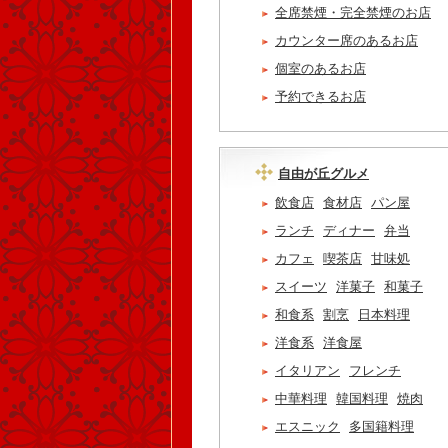
全席禁煙・完全禁煙のお店
カウンター席のあるお店
個室のあるお店
予約できるお店
自由が丘グルメ
飲食店
食材店
パン屋
ランチ
ディナー
弁当
カフェ
喫茶店
甘味処
スイーツ
洋菓子
和菓子
和食系
割烹
日本料理
洋食系
洋食屋
イタリアン
フレンチ
中華料理
韓国料理
焼肉
エスニック
多国籍料理