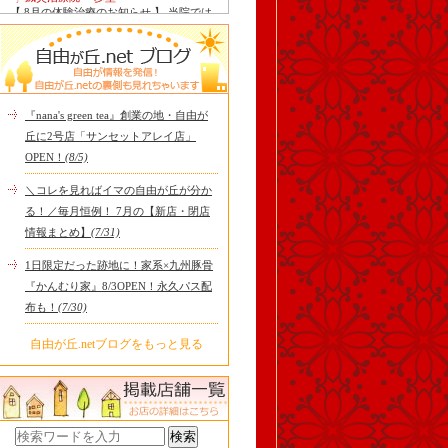
【 8月の体験治療のお知らせ 】 当院では
毎月第1月曜日を体験dayとし、当院の施
術をお得に体験し..
Le Monde Gourmand
今年も南アルプス @sachiblueberryfarm か
ら美味しいブルーベリーが😋
https://www.instagram.com/sachi..
『nana's green tea』創業の地・自由が
tomoru
丘に2号店「サンセットアレイ店」
土曜日限定ランチセット(12:00〜15:00)は
OPEN！
(8/5)
じまりました！※数量限定その日のおす
すめサンドイッチ(ルッ..
＼コレを見ればイマの自由が丘が分か
cheese & booze ost
る！／毎月恒例！ 7月の【新店・閉店
【 平日限定ランチメニュー 】 ワンプレー
情報まとめ】
(7/31)
トランチ登場！！パスタやリゾットにも
色々付くようにな..
1日限定だった跡地に！家系×九州豚骨
京都九条ねぎ焼き専門店 ねぎ家 -時代
『かんむり家』8/3OPEN！永久パス配
家 旬-
【ランチ限定】鉄板炙りホルモン丼🔥本
布も！
(7/30)
日も大人気！香ばしく炙った新鮮ホルモ
ンに、濃厚な京都味噌だれ..
自由が丘.netブログをもっと見る
冷え性改善協会 ICITO
【 よもぎ蒸しやリラクゼーション専門の
顧問契約 】 冷え性改善協会は、小規模の
エステサロン、リ..