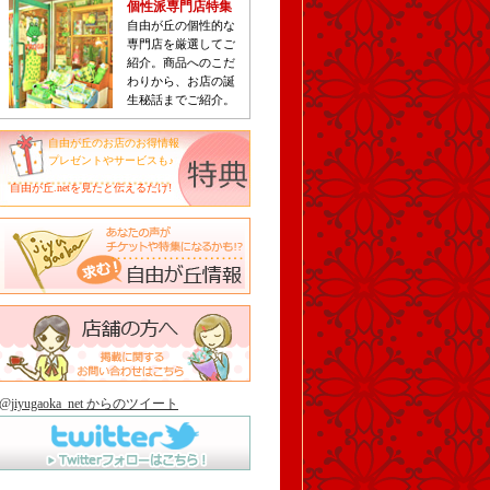
個性派専門店特集
自由が丘の個性的な
専門店を厳選してご
紹介。商品へのこだ
わりから、お店の誕
生秘話までご紹介。
自由が丘のお店のお得情報
プレゼントやサービスも♪
自由が丘.netを見たと伝えるだけ!
@jiyugaoka_net からのツイート