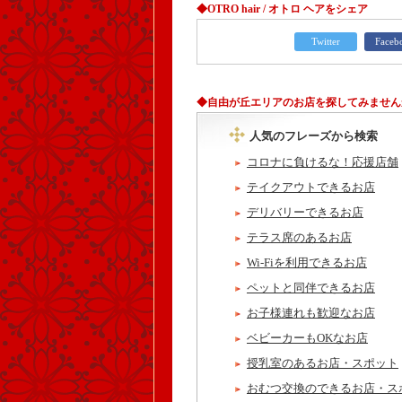
◆OTRO hair / オトロ ヘアをシェア
Twitter
Faceb
◆自由が丘エリアのお店を探してみません
人気のフレーズから検索
コロナに負けるな！応援店舗
テイクアウトできるお店
デリバリーできるお店
テラス席のあるお店
Wi-Fiを利用できるお店
ペットと同伴できるお店
お子様連れも歓迎なお店
ベビーカーもOKなお店
授乳室のあるお店・スポット
おむつ交換のできるお店・ス