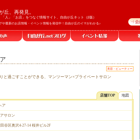
が丘、再発見。
」「人」「お店」をつなぐ情報サイト、自由が丘ネット（β版）
グや最新のお店情報・イベント情報を発信中！自由が丘のイマがわかる♪
ヘア
美容・ビューティー
りと過ごすことができる、マンツーマン×プライベートサロン
店舗TOP
地図
 ヘア
アサロン
世田谷区奥沢4-27-14 桜井ビル2F