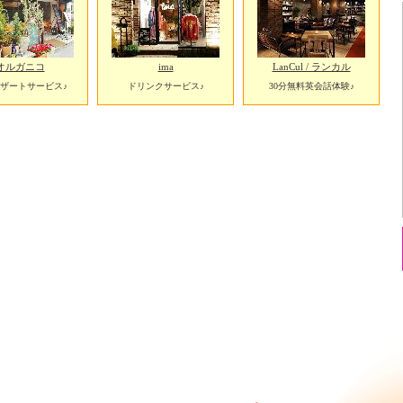
オルガニコ
ima
LanCul / ランカル
ザートサービス♪
ドリンクサービス♪
30分無料英会話体験♪