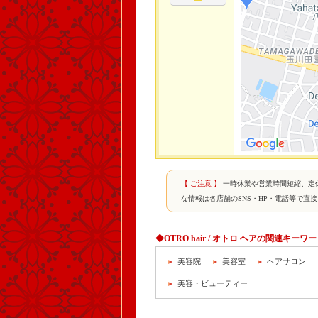
【 ご注意 】
一時休業や営業時間短縮、定
な情報は各店舗のSNS・HP・電話等で直
◆OTRO hair / オトロ ヘアの関連キーワ
美容院
美容室
ヘアサロン
美容・ビューティー