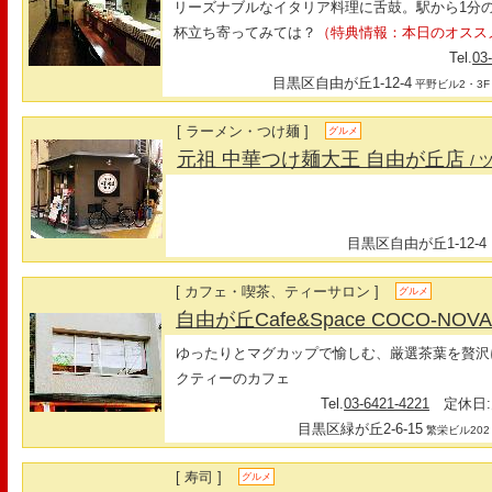
リーズナブルなイタリア料理に舌鼓。駅から1分
杯立ち寄ってみては？
（特典情報：本日のオスス
Tel.
03
目黒区自由が丘1-12-4
平野ビル2・3F
[ ラーメン・つけ麺 ]
グルメ
元祖 中華つけ麺大王 自由が丘店
/
目黒区自由が丘1-12-4
[ カフェ・喫茶、ティーサロン ]
グルメ
自由が丘Cafe&Space COCO-NOV
ゆったりとマグカップで愉しむ、厳選茶葉を贅沢
クティーのカフェ
Tel.
03-6421-4221
定休日:
目黒区緑が丘2-6-15
繁栄ビル202
[ 寿司 ]
グルメ