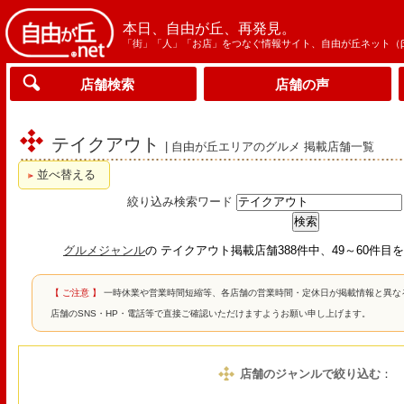
本日、自由が丘、再発見。
「街」「人」「お店」をつなぐ情報サイト、自由が丘ネット（
店舗検索
店舗の声
テイクアウト
| 自由が丘エリアのグルメ 掲載店舗一覧
並べ替える
絞り込み検索ワード
グルメジャンル
の テイクアウト掲載店舗388件中、49～60件目
【 ご注意 】
一時休業や営業時間短縮等、各店舗の営業時間・定休日が掲載情報と異な
店舗のSNS・HP・電話等で直接ご確認いただけますようお願い申し上げます。
店舗のジャンルで絞り込む
：