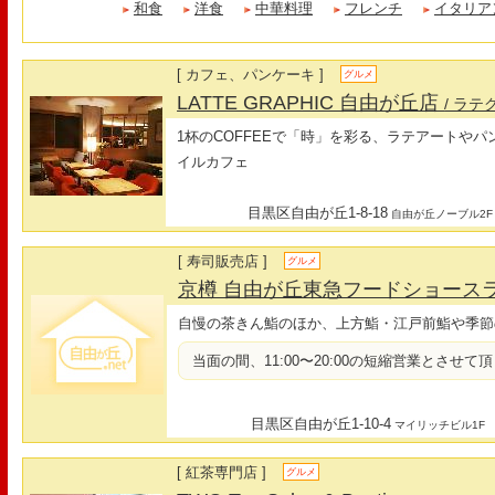
和食
洋食
中華料理
フレンチ
イタリア
[ カフェ、パンケーキ ]
グルメ
LATTE GRAPHIC 自由が丘店
/ ラ
1杯のCOFFEEで「時」を彩る、ラテアートや
イルカフェ
目黒区自由が丘1-8-18
自由が丘ノーブル2F
[ 寿司販売店 ]
グルメ
京樽 自由が丘東急フードショース
自慢の茶きん鮨のほか、上方鮨・江戸前鮨や季節
当面の間、11:00〜20:00の短縮営業とさせて
目黒区自由が丘1-10-4
マイリッチビル1F
[ 紅茶専門店 ]
グルメ