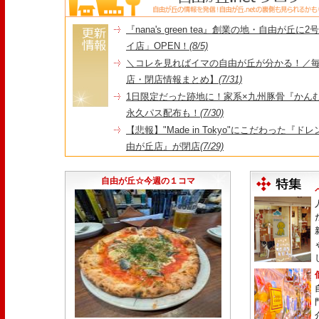
『nana's green tea』創業の地・自由が丘
イ店」OPEN！
(8/5)
＼コレを見ればイマの自由が丘が分かる！／毎
店・閉店情報まとめ】
(7/31)
1日限定だった跡地に！家系×九州豚骨『かんむり
永久パス配布も！
(7/30)
【悲報】"Made in Tokyo"にこだわった『
由が丘店』が閉店
(7/29)
【悲報】昭和14年創業、奥沢で愛された『とん
25日をもって86年の歴史に幕
(7/23)
自由が丘☆今週の１コマ