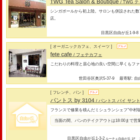
TWG Tea Salon & Boutique
/ TWG
シンガポールから初上陸。サロンも併設された数
店。
目黒区自由が丘1-9-8
[ オーガニックカフェ、スイーツ ]
グルメ
fete cafe
/ フェテカフェ
こだわりの料理と居心地の良い空間に早くもファ
世田谷区奥沢5-37-9
最寄駅: 自由
[ フレンチ、パン ]
グルメ
パントス by 3104
/ パントス バイ サン
フランスで修業を積んだミシュランシェフ"中村
当面の間、パンのテイクアウトは18:00まで営
目黒区自由が丘1-3-2
最
ルーチェ自由が丘 1F