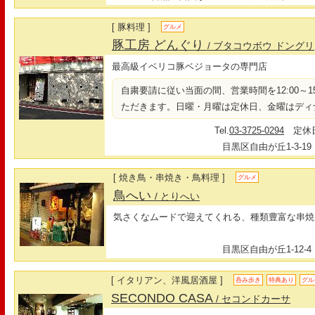
[ 豚料理 ]
グルメ
豚工房 どんぐり
/ ブタコウボウ ドングリ
最高級イベリコ豚ベジョータの専門店
自粛要請に従い当面の間、営業時間を12:00～15:0
ただきます。日曜・月曜は定休日、金曜はディ
Tel.
03-3725-0294
定休日
目黒区自由が丘1-3-19
[ 焼き鳥・串焼き・鳥料理 ]
グルメ
鳥へい
/ とりへい
気さくなムードで迎えてくれる、種類豊富な串焼
目黒区自由が丘1-12-4
[ イタリアン、洋風居酒屋 ]
呑み歩き
特典あり
グル
SECONDO CASA
/ セコンドカーサ