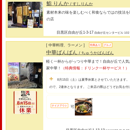
鮨 りんか
/ すしりんか
素材本来の味を楽しむべく和食ならではの技法を
の店
目黒区自由が丘1-3-17
自由が丘センタービル 102
[ 中華料理、ラーメン ]
特典あり
グルメ
中華ばんばん
/ ちゅうかばんばん
軽く一杯からがっつり中華まで！自由が丘で人気
家中華！
（特典情報：ドリンク一杯サービス！）
8月15日（土）は夏季休業とさせていただきます。
ので、2連休となります。 ご来店の際はどうぞお気を付け
テイクアウト
可