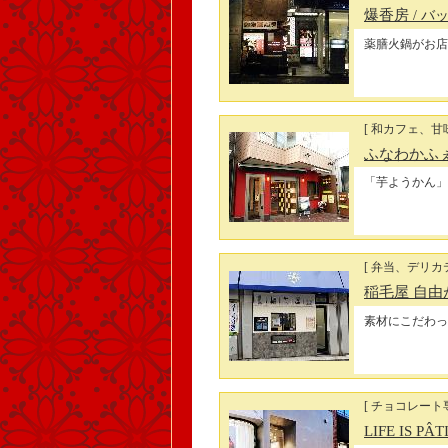
爆香房
/ バ
薬膳火鍋がお店
[ 和カフェ、甘味
ふなわかふ
「芋ようかん」
[ 弁当、デリカ
稲毛屋 自由が丘
素材にこだわっ
[ チョコレート
LIFE IS PÂT