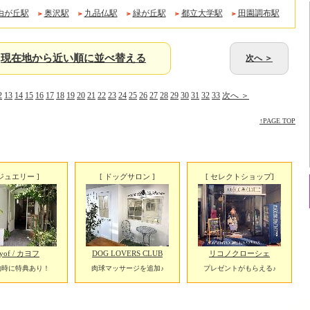
由が丘駅
奥沢駅
九品仏駅
緑が丘駅
都立大学駅
田園調布駅
現在地から近い順に並べ替える
次へ ＞
2
13
14
15
16
17
18
19
20
21
22
23
24
25
26
27
28
29
30
31
32
33
次へ ＞
↑PAGE TOP
 ジュエリー ]
[ ドッグサロン ]
[ セレクトショップ]
yof / カヨフ
DOG LOVERS CLUB
リコノクローシェ
約時に特典あり！
肉球マッサージを追加♪
プレゼントがもらえる♪