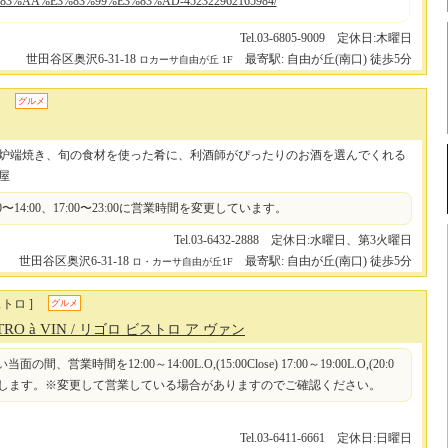
83%AA%E3%83%99%E3%83%AD-452322962165984/
Tel.03-6805-9009 定休日:木曜日
世田谷区奥沢6-31-18
最寄駅: 自由が丘(南口) 徒歩5分
ロカーサ自由が丘 1F
グルメ
炉端焼き、旬の食材を使った肴に、利酒師がぴったりのお酒を選んでくれる
屋
0〜14:00、17:00〜23:00に営業時間を変更しています。
Tel.03-6432-2888 定休日:水曜日、第3火曜日
世田谷区奥沢6-31-18
最寄駅: 自由が丘(南口) 徒歩5分
ロ・カーサ自由が丘1F
トロ ]
グルメ
TRO à VIN
/ リゴロ ビストロ ア ヴァン
間、営業時間を12:00～14:00L.O,(15:00Close) 17:00～19:00L.O,(20:0
)といたします。※変更して営業している場合がありますのでご確認ください。
Tel.03-6411-6661 定休日:日曜日