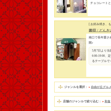
チョコレートと
[ お好み焼き、
嫩樹
/ どんき
南口で長年愛さ
開♪
5月7日より当
6:00-19
るテーブルで
ジャンルを選択
：
自由が丘グル
店舗のジャンルで絞り込む
：
和食