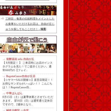
三杯目：奄美の伝統料理をメインとした
お食事をいただけるお店は、自由が丘じ
ゅうを探してもここだけ！ -
味彩
発酵温浴 nifu 自由が丘
【 8月限定！ 】 ご来店時にお店のインス
タグラムを見た！でご提示ください。通
常660円の【フェイ..
RegettaCanoe自由が丘店
【☆サマーSALE開催☆】直営店限定！！
お得なサンダルがいっぱい！！ こんにち
は！！RegettaCanoe自..
中華ばんばん
8月15日（土）は夏季休業とさせていただ
きます。 翌16日（日）は通常通り定休日
ですので、2連休となり..
鍼灸治療院 一歩堂