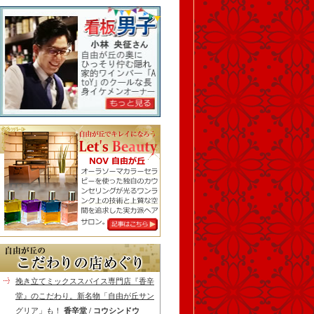
挽き立てミックススパイス専門店『香辛
堂』のこだわり。新名物「自由が丘サン
グリア」も！
香辛堂 / コウシンドウ