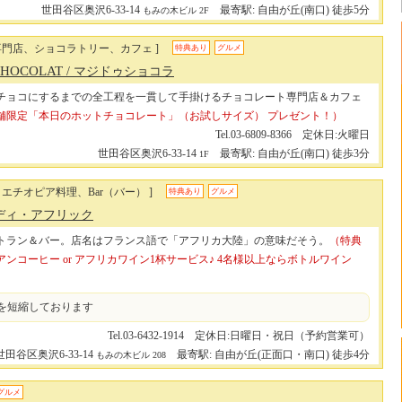
世田谷区奥沢6-33-14
最寄駅: 自由が丘(南口) 徒歩5分
もみの木ビル 2F
専門店、ショコラトリー、カフェ ]
特典あり
グルメ
CHOCOLAT
/ マジドゥショコラ
チョコにするまでの全工程を一貫して手掛けるチョコレート専門店＆カフェ
舗限定「本日のホットチョコレート」（お試しサイズ） プレゼント！）
Tel.03-6809-8366 定休日:火曜日
世田谷区奥沢6-33-14
最寄駅: 自由が丘(南口) 徒歩3分
1F
、エチオピア料理、Bar（バー） ]
特典あり
グルメ
 ディ・アフリック
トラン＆バー。店名はフランス語で「アフリカ大陸」の意味だそう。
（特典
ンコーヒー or アフリカワイン1杯サービス♪ 4名様以上ならボトルワイン
を短縮しております
Tel.03-6432-1914 定休日:日曜日・祝日（予約営業可）
世田谷区奥沢6-33-14
最寄駅: 自由が丘(正面口・南口) 徒歩4分
もみの木ビル 208
グルメ