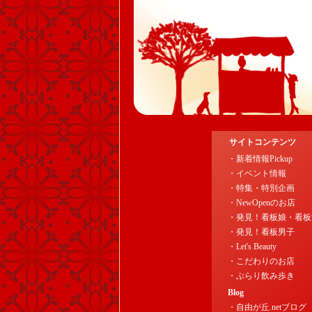
サイトコンテンツ
・新着情報Pickup
・イベント情報
・特集・特別企画
・NewOpenのお店
・発見！看板娘・看板
・発見！看板男子
・Let's Beauty
・こだわりのお店
・ぶらり飲み歩き
Blog
・自由が丘.netブログ