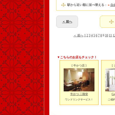
駅から近い順に並べ替える
：
自
＜ 前へ
＜ 前へ
1
2
3
4
5
6
7
8
9
10
11
1
▼こちらのお店もチェック！
[ 牛かつ店 ]
[
牛かつ 二階堂
Ca
ワンドリンクサービス！
ご成