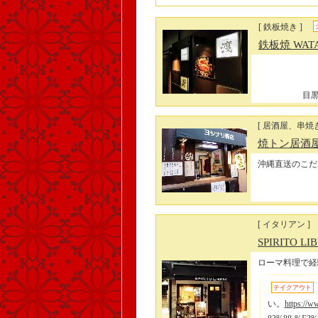
[ 鉄板焼き ]
鉄板焼 WAT
目黒
[ 居酒屋、串焼き
焼トン居酒
沖縄直送のこだ
[ イタリアン ]
SPIRITO LI
ローマ料理で経
テイクアウト
い。
https:/