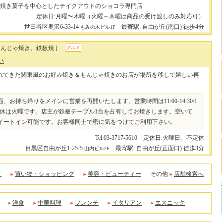
焼き菓子を中心としたテイクアウトのショコラ専門店
定休日:月曜〜木曜（火曜～木曜は商品の受け渡しのみ対応可）
世田谷区奥沢6-33-14
最寄駅: 自由が丘(南口) 徒歩4分
もみの木ビル1F
もんじゃ焼き、鉄板焼 ]
グルメ
い
れてきた関東風のお好み焼き＆もんじゃ焼きのお店が場所を移して嬉しい再
面、お持ち帰りをメインに営業を再開いたします。営業時間は11:00-14:30/1
:00、定休は火曜です。店主が鉄板テーブル1台を占有してお焼きします。空いて
イートイン可能です。お客様同士で密に気をつけてご利用下さい。
Tel.03-3717-5610 定休日:火曜日、不定休
目黒区自由が丘1-25-5
最寄駅: 自由が丘(正面口) 徒歩3分
山内ビル2F
メ
買い物・ショッピング
美容・ビューティー
その他
店舗検索へ
洋食
中華料理
フレンチ
イタリアン
エスニック