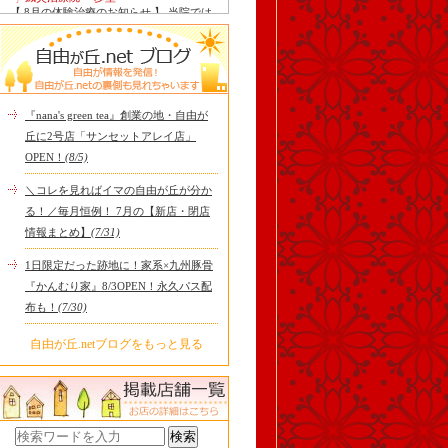
【 8月の体験治療のお知らせ 】 当院では
毎月第1月曜日を体験dayとし、当院の施
術をお得に体験し..
Le Monde Gourmand
今年も南アルプス @sachiblueberryfarm か
ら美味しいブルーベリーが😋
https://www.instagram.com/sachi..
『nana's green tea』創業の地・自由が
tomoru
丘に2号店「サンセットアレイ店」
土曜日限定ランチセット(12:00〜15:00)は
OPEN！
(8/5)
じまりました！※数量限定その日のおす
すめサンドイッチ(ルッ..
＼コレを見ればイマの自由が丘が分か
cheese & booze ost
る！／毎月恒例！ 7月の【新店・閉店
【 平日限定ランチメニュー 】 ワンプレー
情報まとめ】
(7/31)
トランチ登場！！パスタやリゾットにも
色々付くようにな..
1日限定だった跡地に！家系×九州豚骨
京都九条ねぎ焼き専門店 ねぎ家 -時代
『かんむり家』8/3OPEN！永久パス配
家 旬-
【ランチ限定】鉄板炙りホルモン丼🔥本
布も！
(7/30)
日も大人気！香ばしく炙った新鮮ホルモ
ンに、濃厚な京都味噌だれ..
自由が丘.netブログをもっと見る
冷え性改善協会 ICITO
【 よもぎ蒸しやリラクゼーション専門の
顧問契約 】 冷え性改善協会は、小規模の
エステサロン、リ..