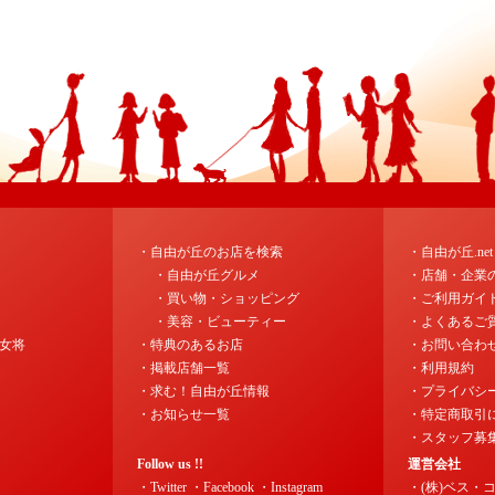
・自由が丘のお店を検索
・自由が丘.ne
・自由が丘グルメ
・店舗・企業
・買い物・ショッピング
・ご利用ガイ
・美容・ビューティー
・よくあるご
女将
・特典のあるお店
・お問い合わ
・掲載店舗一覧
・利用規約
・求む！自由が丘情報
・プライバシ
・お知らせ一覧
・特定商取引
・スタッフ募
Follow us !!
運営会社
・Twitter
・Facebook
・Instagram
・(株)ベス・