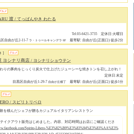
グルメ
ARU 渡
/ てっぱんやき わたる
Tel.03-6421-3735 定休日:火曜日
区自由が丘2-11-7
最寄駅: 自由が丘(正面口) 徒歩2分
ラ・トゥールキャンデラ 6F
 ]
グルメ
屋 ヨシナリ商店
/ ヨシナリショウテン
わりの豚肉をじっくり炭火で仕上げたジューシーな焼きトンを召し上がれ！
定休日:未定
目黒区自由が丘1-29-7
最寄駅: 自由が丘(正面口) 徒歩1分
自由が丘横丁
グルメ
BERO
/ スピリトリベロ
験を積んだシェフが贈るカジュアルイタリアンレストラン
テイクアウト販売はじめました。内容、対応時間はお店にご確認くださ
/www.facebook.com/Spirito-Libero-%E3%82%B9%E3%83%94%E3%83%AA%E3%