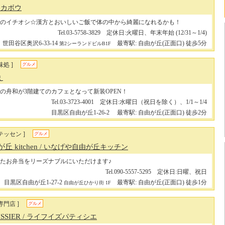
ッカボウ
のイチオシ☆漢方とおいしいご飯で体の中から綺麗になれるかも！
Tel.03-5758-3829 定休日:火曜日、年末年始 (12/31～1/4)
世田谷区奥沢6-33-14
最寄駅: 自由が丘(正面口) 徒歩5分
第2シーランドビルB1F
処 ]
グルメ
ぇ
の舟和が3階建てのカフェとなって新装OPEN！
Tel.03-3723-4001 定休日:水曜日（祝日を除く）、1/1～1/4
目黒区自由が丘1-26-2
最寄駅: 自由が丘(正面口) 徒歩2分
テッセン ]
グルメ
 kitchen
/ いなげや自由が丘キッチン
たお弁当をリーズナブルにいただけます♪
Tel.090-5557-5295 定休日:日曜、祝日
目黒区自由が丘1-27-2
最寄駅: 自由が丘(正面口) 徒歩1分
自由が丘ひかり街 1F
専門店 ]
グルメ
ISSIER
/ ライフイズパティシエ