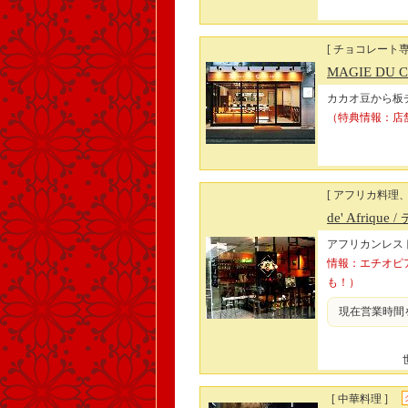
[ チョコレート
MAGIE DU 
カカオ豆から板
（特典情報：店
[ アフリカ料理
de' Afrique
/
アフリカンレス
情報：エチオピア
も！）
現在営業時間
[ 中華料理 ]