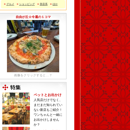
グルメ
ショッピング
美容系
ほか
自由が丘☆今週の１コマ
画像をクリックすると…？
ペットとお出かけ
人気店だけでなく、
まだまだ知られてい
ない新店もご紹介！
ワンちゃんと一緒に
お出かけしません
か？