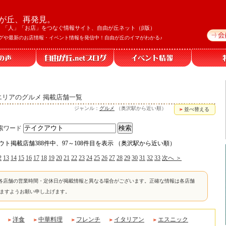
が丘、再発見。
」「人」「お店」をつなぐ情報サイト、自由が丘ネット（β版）
グや最新のお店情報・イベント情報を発信中！自由が丘のイマがわかる♪
丘エリアのグルメ 掲載店舗一覧
ジャンル：
グルメ
（奥沢駅から近い順）
並べ替える
索ワード
ウト掲載店舗388件中、97～108件目を表示 （奥沢駅から近い順）
2
13
14
15
16
17
18
19
20
21
22
23
24
25
26
27
28
29
30
31
32
33
次へ ＞
各店舗の営業時間・定休日が掲載情報と異なる場合がございます。正確な情報は各店舗
けますようお願い申し上げます。
洋食
中華料理
フレンチ
イタリアン
エスニック