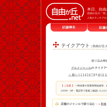
本日、自由
自由が丘の「街
人気のランチブロ
テイクアウト
| 自由が
絞り込み検
グルメジャンル
の テイクア
＜ 前へ
1
2
3
4
5
6
7
8
9
10
11
1
【 ご注意 】
一時休業や営業時間短縮等、
のSNS・HP・電話等で直接ご確認いただ
店舗のジャンルで絞り込む
：
和食