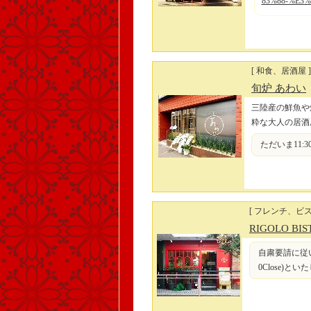
83%88-%E3%
[ 和食、居酒屋 ]
旬炉 あわい
三陸産の鮮魚や
粋な大人の居酒
ただいま11:3
[ フレンチ、ビス
RIGOLO BIS
自粛要請に従い当面の
0Close