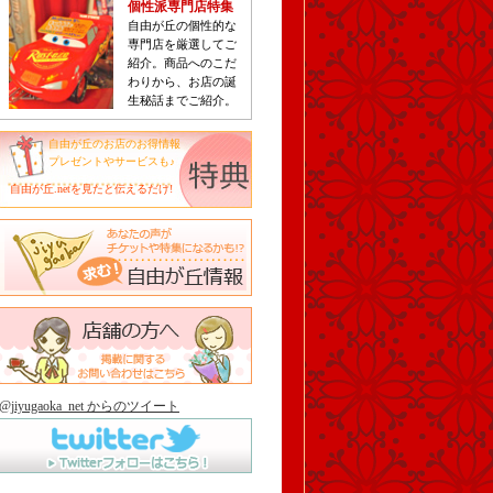
個性派専門店特集
自由が丘の個性的な
専門店を厳選してご
紹介。商品へのこだ
わりから、お店の誕
生秘話までご紹介。
自由が丘のお店のお得情報
プレゼントやサービスも♪
自由が丘.netを見たと伝えるだけ!
@jiyugaoka_net からのツイート