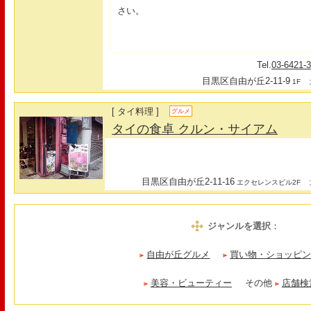
さい。
Tel.
03-6421-
目黒区自由が丘2-11-9
最
1F
[ タイ料理 ]
グルメ
タイの食卓 クルン・サイアム
目黒区自由が丘2-11-16
最
エクセレンスビル2F
ジャンルを選択
：
自由が丘グルメ
買い物・ショッピ
美容・ビューティー
その他
店舗検