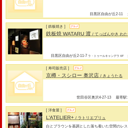
目黒区自由が丘2-11
最
[ 鉄板焼き ]
グルメ
鉄板焼 WATARU 渡
/ てっぱんやき わ
目黒区自由が丘2-11-7
最
ラ・トゥールキャンデラ 6F
[ 寿司販売店 ]
グルメ
京樽・スシロー 奥沢店
/ きょうたる
世田谷区奥沢4-27-13
最寄駅:
[ 洋食屋 ]
グルメ
L'ATELIER+
/ ラトリエプリュ
白とブラウンを基調とした落ち着いた空間のレス