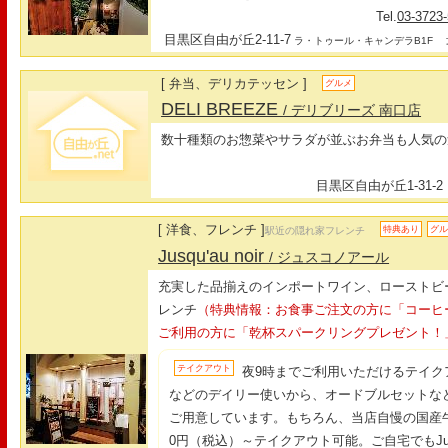
Tel.
03-3723
目黒区自由が丘2-11-7
最
ラ・トゥール・キャンデラB1F
[ 弁当、デリカテッセン ]
グルメ
DELI BREEZE
/ デリブリーズ 南口店
数十種類のお惣菜やサラダが並ぶお弁当も人気の
目黒区自由が丘1-31-2
[ 洋食、フレンチ ]
特典あり
グ
駅近の隠れ家フレンチ
Jusqu'au noir
/ ジュスコノアール
充実した品揃えのインポートワイン、ローストビ
レンチ
（特典情報：お食事ご注文の方に「コーヒ
ご利用の方に「乾杯スパークリングプレゼント！
テイクアウト
夜9時までご利用いただけるテイク
などのデイリー使いから、オードブルセットな
ご用意しています。もちろん、当店自慢の国産牛の
0円（税込）～テイクアウト可能。ご自宅でもJusqu