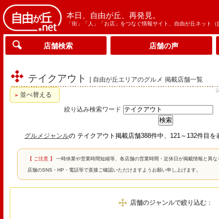
本日、自由が丘、再発見。
「街」「人」「お店」をつなぐ情報サイト、自由が丘ネット（
店舗検索
店舗の声
テイクアウト
| 自由が丘エリアのグルメ 掲載店舗一覧
並べ替える
絞り込み検索ワード
グルメジャンル
の テイクアウト掲載店舗388件中、121～132件目
【 ご注意 】
一時休業や営業時間短縮等、各店舗の営業時間・定休日が掲載情報と異な
店舗のSNS・HP・電話等で直接ご確認いただけますようお願い申し上げます。
店舗のジャンルで絞り込む
：