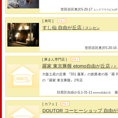
世田谷区奥沢5-20-17
ユングフラウビル2F
[ 寿司 ]
グルメ
すし仙 自由が丘店
/ スシセン
世田谷区奥沢5-20-16
[ 豚まん専門店 ]
グルメ
羅家 東京豚饅 etomo自由が丘店
/ 
大阪土産の定番 『551 蓬莱』の創業者の孫「羅
の『羅家 東京豚饅』2号店
目黒区自由が丘1-31-11
最寄
etomo自由が丘
[ カフェ ]
グルメ
DOUTOR コーヒーショップ 自由