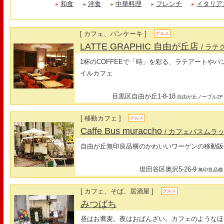
和食
洋食
中華料理
フレンチ
イタリア
[ カフェ、パンケーキ ]
グルメ
LATTE GRAPHIC 自由が丘店
/ ラ
1杯のCOFFEEで「時」を彩る、ラテアートや
イルカフェ
目黒区自由が丘1-8-18
自由が丘ノーブル2F
[ 移動カフェ ]
グルメ
Caffe Bus muraccho
/ カフェバスムラ
自由が丘無印良品横のかわいいワーゲンの移動販
世田谷区奥沢5-26-9
無印良品横
[ カフェ、そば、居酒屋 ]
グルメ
みつばち
昼はお蕎麦。夜はおばんざい。カフェのようなほ