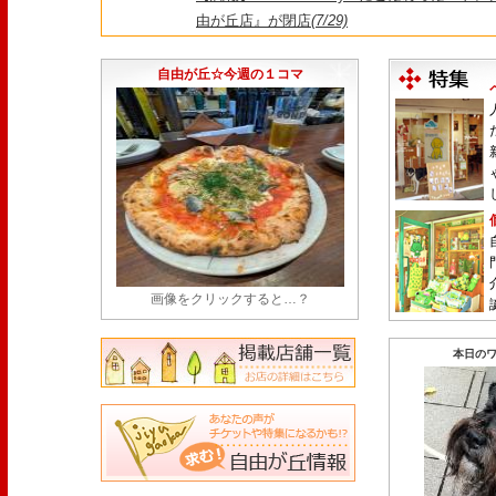
由が丘店』が閉店
(7/29)
【悲報】昭和14年創業、奥沢で愛された『とん
25日をもって86年の歴史に幕
(7/23)
自由が丘☆今週の１コマ
画像をクリックすると…？
本日のワ