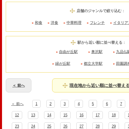
店舗のジャンルで絞り込む
：
和食
洋食
中華料理
フレンチ
イタリア
駅から近い順に並べ替える
：
自由が丘駅
奥沢駅
九品仏
緑が丘駅
都立大学駅
田園調
現在地から近い順に並べ替え
＜ 前へ
＜ 前へ
1
2
3
4
5
6
7
12
13
14
15
16
17
18
23
24
25
26
27
28
29