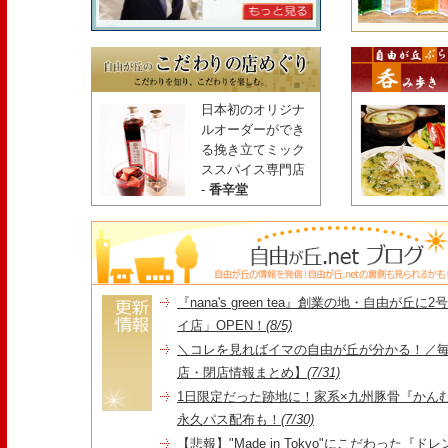
日本初のオリジナ
ルオーダーができ
る挽き立てミック
ススパイス専門店
-
香辛堂
『nana's green tea』創業の地・自由が丘
イ店」OPEN！
(8/5)
＼コレを見ればイマの自由が丘が分かる！／毎
店・閉店情報まとめ】
(7/31)
1日限定だった跡地に！家系×九州豚骨『かんむり
永久パス配布も！
(7/30)
【悲報】"Made in Tokyo"にこだわった『