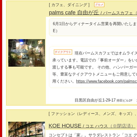
[ カフェ、ダイニング ]
グルメ
palms cafe 自由が丘
/ パームスカフェ
6月1日からディナータイム営業を再開いたします！(L.
E）
テイクアウト
現在パームスカフェではオムライ
承っています。電話での「事前オーダー」をい
渡しする事も可能です。 その他、ハンバーガ
等、豊富なテイクアウトメニューもご用意して
用ください。
https://www.facebook.com/palmsc
目黒区自由が丘1-29-17
最
持田ビル2F
[ ファッション（レディース、メンズ、キッズ）、
KOE HOUSE
（※閉店済）
/ コエ ハウス
コンセプトは「家」。サラダレストラン「コエ 