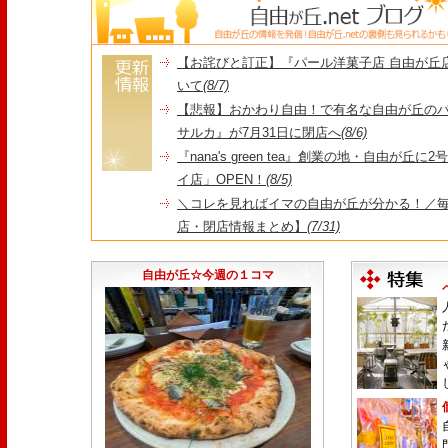
【お詫びと訂正】『パール洋菓子店 自由が丘
いて
(8/7)
【悲報】おかわり自由！で有名な自由が丘の
サルカ』が7月31日に閉店へ
(8/6)
『nana's green tea』創業の地・自由が丘
イ店」OPEN！
(8/5)
＼コレを見ればイマの自由が丘が分かる！／毎
店・閉店情報まとめ】
(7/31)
1日限定だった跡地に！家系×九州豚骨『かんむり
永久パス配布も！
(7/30)
自由が丘☆今週の１コマ