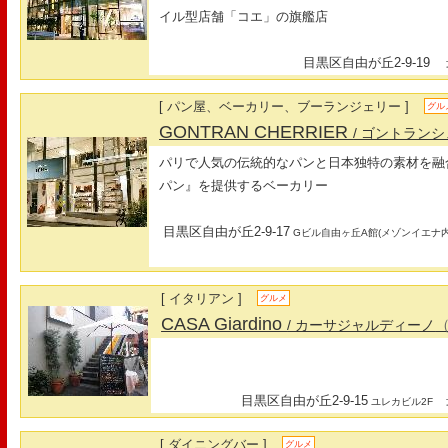
イル型店舗「コエ」の旗艦店
目黒区自由が丘2-9-19
最
[ パン屋、ベーカリー、ブーランジェリー ]
グル
GONTRAN CHERRIER
/ ゴントラン
パリで人気の伝統的なパンと日本独特の素材を融
パン』を提供するベーカリー
目黒区自由が丘2-9-17
Gビル自由ヶ丘A館(メゾンイエナ内
[ イタリアン ]
グルメ
CASA Giardino
/ カーサジャルディーノ
目黒区自由が丘2-9-15
最
ユレカビル2F
[ ダイニングバー ]
グルメ