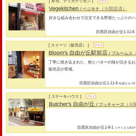
[ 弁当、デリカテッセン ]
グルメ
Vegekitchen
（※閉店済）
/ ベジキチ
好きな組み合わせで注文できる野菜たっぷりのヘ
目黒区自由が丘1-11-6
[ スイーツ（販売店） ]
グルメ
Bloom's 自由が丘駅前店
/ ブルームス
丁寧に焼き込まれた、粉とバターの味が活きるお
販売店が登場。
目黒区自由が丘1-11-6
丸栄ビル 1F
[ ステーキハウス ]
グルメ
Butcher's 自由が丘
（※
/ ブッチャーズ
目黒区自由が丘1-8-1
ミナミビルB1F