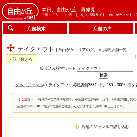
本日、自由が丘、再発見。
「街」「人」「お店」をつなぐ情報サイト、自由が丘ネット（
店舗検索
店舗の声
テイクアウト
| 自由が丘エリアのグルメ 掲載店舗一覧
並べ替える
絞り込み検索ワード
グルメジャンル
の テイクアウト掲載店舗388件中、289～300件目
【 ご注意 】
一時休業や営業時間短縮等、各店舗の営業時間・定休日が掲載情報と異な
店舗のSNS・HP・電話等で直接ご確認いただけますようお願い申し上げます。
店舗のジャンルで絞り込む
：