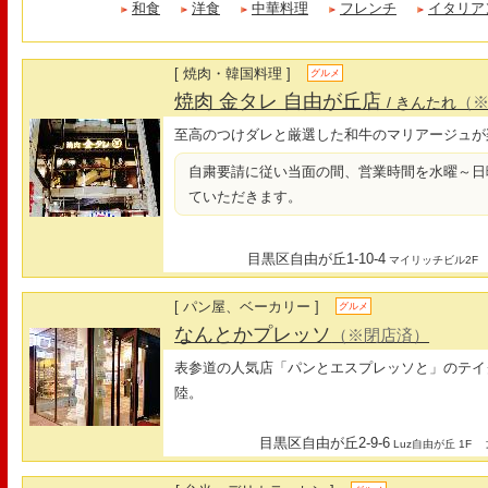
和食
洋食
中華料理
フレンチ
イタリア
[ 焼肉・韓国料理 ]
グルメ
焼肉 金タレ 自由が丘店
（
/ きんたれ
至高のつけダレと厳選した和牛のマリアージュが
自粛要請に従い当面の間、営業時間を水曜～日曜
ていただきます。
目黒区自由が丘1-10-4
マイリッチビル2F
[ パン屋、ベーカリー ]
グルメ
なんとかプレッソ
（※閉店済）
表参道の人気店「パンとエスプレッソと」のテイ
陸。
目黒区自由が丘2-9-6
最
Luz自由が丘 1F