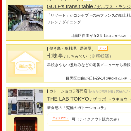
GULF's transit table
/ ガルフス トラン
「リゾート」がコンセプトの南フランスの郷土料
フレンチダイニング
目黒区自由が丘2-9-15
最
ユレカビル2F
[ 焼き鳥・鳥料理、居酒屋 ]
グルメ
七味亭
（※移転済）
/ しちみてい
串焼きやもつ煮込みなどの定番メニューから釜飯
目黒区自由が丘1-29-14
最
JFRONTビル4F
[ ガトーショコラ専門店 ]
あなたの常識を覆す究極のガト
THE LAB TOKYO
/ ザ ラボ トウキョウ
新食感の「究極のガトーショコラ」
テイクアウト
可（テイクアウト販売のみ）