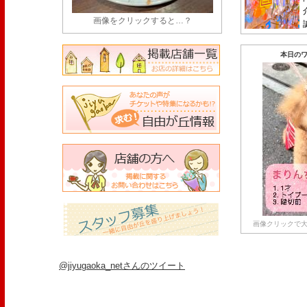
画像をクリックすると…？
本日のワ
画像クリックで大
@jiyugaoka_netさんのツイート