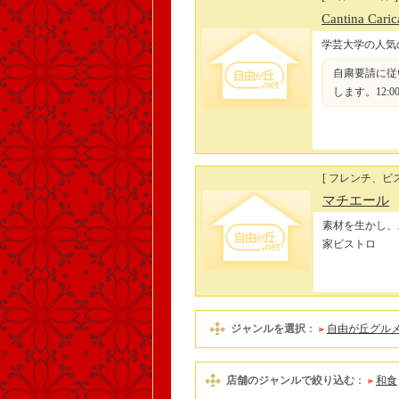
Cantina Caric
学芸大学の人気
自粛要請に従
します。12:00〜1
[ フレンチ、ビス
マチエール
素材を生かし、
家ビストロ
ジャンルを選択
：
自由が丘グル
店舗のジャンルで絞り込む
：
和食