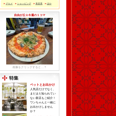
グルメ
ショッピング
美容系
ほか
自由が丘☆今週の１コマ
画像をクリックすると…？
ペットとお出かけ
人気店だけでなく、
まだまだ知られてい
ない新店もご紹介！
ワンちゃんと一緒に
お出かけしません
か？