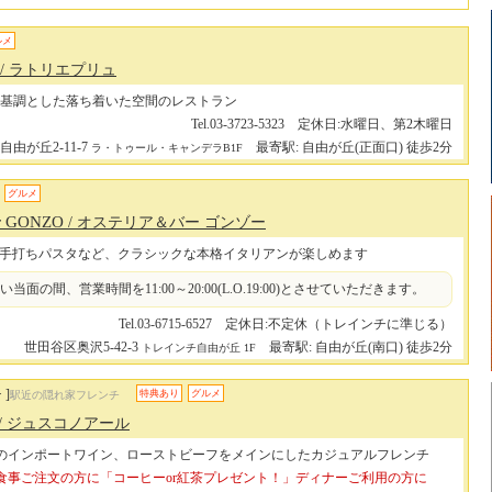
ルメ
/ ラトリエプリュ
基調とした落ち着いた空間のレストラン
Tel.03-3723-5323 定休日:水曜日、第2木曜日
由が丘2-11-7
最寄駅: 自由が丘(正面口) 徒歩2分
ラ・トゥール・キャンデラB1F
グルメ
Bar GONZO
/ オステリア＆バー ゴンゾー
手打ちパスタなど、クラシックな本格イタリアンが楽しめます
当面の間、営業時間を11:00～20:00(L.O.19:00)とさせていただきます。
Tel.03-6715-6527 定休日:不定休（トレインチに準じる）
世田谷区奥沢5-42-3
最寄駅: 自由が丘(南口) 徒歩2分
トレインチ自由が丘 1F
 ]
特典あり
グルメ
駅近の隠れ家フレンチ
/ ジュスコノアール
のインポートワイン、ローストビーフをメインにしたカジュアルフレンチ
食事ご注文の方に「コーヒーor紅茶プレゼント！」ディナーご利用の方に