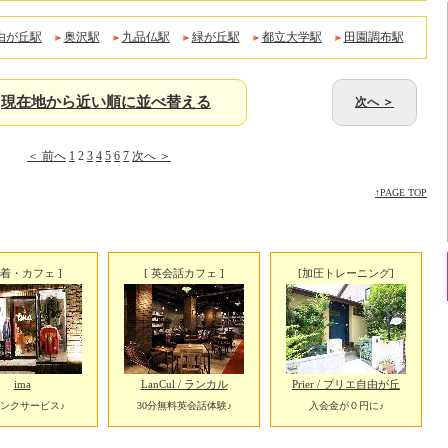
由が丘駅
奥沢駅
九品仏駅
緑が丘駅
都立大学駅
田園調布駅
現在地から近い順に並べ替える
次へ ＞
＜ 前へ
1
2
3
4
5
6
7
次へ ＞
↑PAGE TOP
古着・カフェ ]
[ 英会話カフェ ]
[加圧トレーニング]
ima
LanCul / ランカル
Prier / プリエ自由が丘
ンクサービス♪
30分無料英会話体験♪
入会金が０円に♪