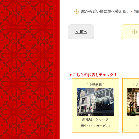
駅から近い順に並べ替える
：
自
＜ 前へ
▼こちらのお店もチェック！
[ 中華料理 ]
[ 
謝逢紅 / シャーク
樽生ワインサービス♪
ドリ