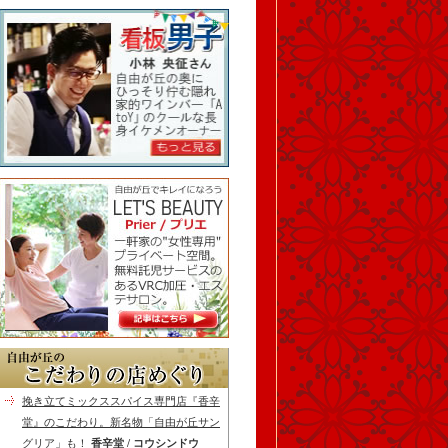
挽き立てミックススパイス専門店『香辛
堂』のこだわり。新名物「自由が丘サン
グリア」も！
香辛堂 / コウシンドウ