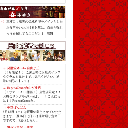
三杯目：奄美の伝統料理をメインとした
お食事をいただけるお店は、自由が丘じ
ゅうを探してもここだけ！ -
味彩
発酵温浴 nifu 自由が丘
【 8月限定！ 】 ご来店時にお店のインス
タグラムを見た！でご提示ください。通
常660円の【フェイ..
RegettaCanoe自由が丘店
【☆サマーSALE開催☆】直営店限定！！
お得なサンダルがいっぱい！！ こんにち
は！！RegettaCanoe自..
中華ばんばん
8月15日（土）は夏季休業とさせていただ
きます。 翌16日（日）は通常通り定休日
ですので、2連休となり..
鍼灸治療院 一歩堂