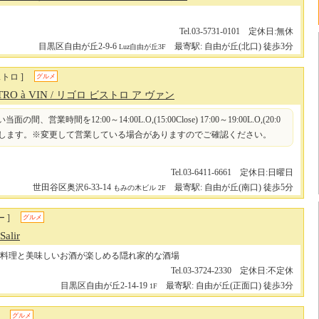
Tel.03-5731-0101 定休日:無休
目黒区自由が丘2-9-6
最寄駅: 自由が丘(北口) 徒歩3分
Luz自由が丘3F
トロ ]
グルメ
TRO à VIN
/ リゴロ ビストロ ア ヴァン
間、営業時間を12:00～14:00L.O,(15:00Close) 17:00～19:00L.O,(20:0
)といたします。※変更して営業している場合がありますのでご確認ください。
Tel.03-6411-6661 定休日:日曜日
世田谷区奥沢6-33-14
最寄駅: 自由が丘(南口) 徒歩5分
もみの木ビル 2F
 ]
グルメ
alir
料理と美味しいお酒が楽しめる隠れ家的な酒場
Tel.03-3724-2330 定休日:不定休
目黒区自由が丘2-14-19
最寄駅: 自由が丘(正面口) 徒歩3分
1F
グルメ