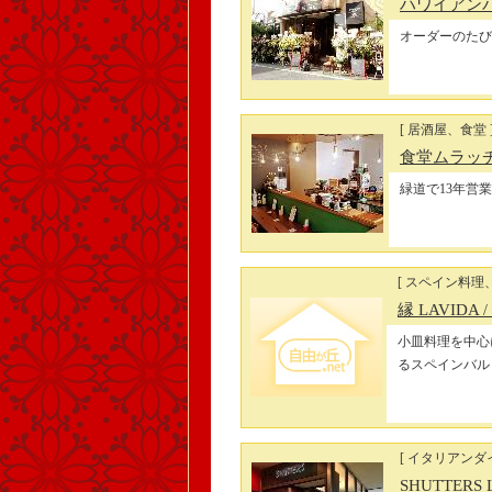
ハワイアンバル
オーダーのたび
[ 居酒屋、食堂 
食堂ムラッ
緑道で13年営
[ スペイン料理
縁 LAVIDA
小皿料理を中心
るスペインバル
[ イタリアンダ
SHUTTERS