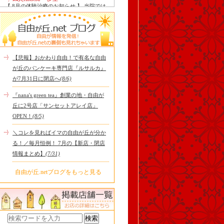
【 8月の体験治療のお知らせ 】 当院では
毎月第1月曜日を体験dayとし、当院の施
術をお得に体験し..
Le Monde Gourmand
今年も南アルプス @sachiblueberryfarm か
ら美味しいブルーベリーが😋
https://www.instagram.com/sachi..
【悲報】おかわり自由！で有名な自由
tomoru
が丘のパンケーキ専門店『ルサルカ』
土曜日限定ランチセット(12:00〜15:00)は
が7月31日に閉店へ
(8/6)
じまりました！※数量限定その日のおす
すめサンドイッチ(ルッ..
『nana's green tea』創業の地・自由が
cheese & booze ost
丘に2号店「サンセットアレイ店」
【 平日限定ランチメニュー 】 ワンプレー
OPEN！
(8/5)
トランチ登場！！パスタやリゾットにも
色々付くようにな..
＼コレを見ればイマの自由が丘が分か
京都九条ねぎ焼き専門店 ねぎ家 -時代
る！／毎月恒例！ 7月の【新店・閉店
家 旬-
【ランチ限定】鉄板炙りホルモン丼🔥本
情報まとめ】
(7/31)
日も大人気！香ばしく炙った新鮮ホルモ
ンに、濃厚な京都味噌だれ..
自由が丘.netブログをもっと見る
冷え性改善協会 ICITO
【 よもぎ蒸しやリラクゼーション専門の
顧問契約 】 冷え性改善協会は、小規模の
エステサロン、リ..