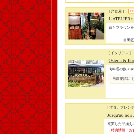
[ 洋食屋 ]
グ
L'ATELIER+
白とブラウンを
目黒区自
[ イタリアン ]
Osteria & 
肉料理の数々や
自粛要請に従い
[ 洋食、フレンチ
Jusqu'au noir
充実した品揃え
（特典情報：お