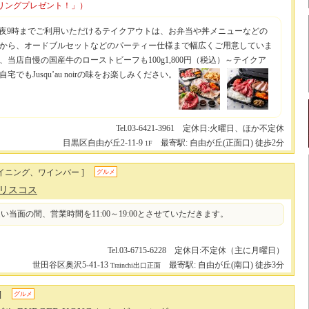
リングプレゼント！」）
夜9時までご利用いただけるテイクアウトは、お弁当や丼メニューなどの
から、オードブルセットなどのパーティー仕様まで幅広くご用意していま
、当店自慢の国産牛のローストビーフも100g1,800円（税込）～テイクア
宅でもJusqu’au noirの味をお楽しみください。
Tel.03-6421-3961 定休日:火曜日、ほか不定休
目黒区自由が丘2-11-9
最寄駅: 自由が丘(正面口) 徒歩2分
1F
イニング、ワインバー ]
グルメ
マリスコス
い当面の間、営業時間を11:00～19:00とさせていただきます。
Tel.03-6715-6228 定休日:不定休（主に月曜日）
世田谷区奥沢5-41-13
最寄駅: 自由が丘(南口) 徒歩3分
Trainchi出口正面
]
グルメ