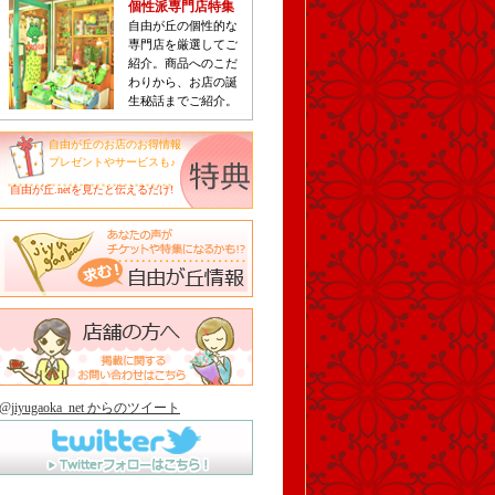
個性派専門店特集
自由が丘の個性的な
専門店を厳選してご
紹介。商品へのこだ
わりから、お店の誕
生秘話までご紹介。
自由が丘のお店のお得情報
プレゼントやサービスも♪
自由が丘.netを見たと伝えるだけ!
@jiyugaoka_net からのツイート