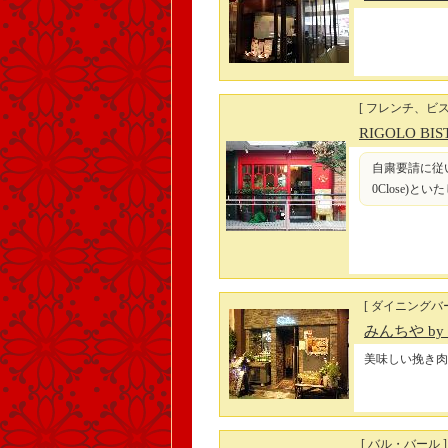
[ フレンチ、ビス
RIGOLO BIS
自粛要請に従い当面の
0Close
[ ダイニングバー
みんちや by S
美味しい挽き肉
[ バル・バール ]