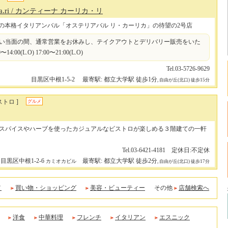
a.ri
/ カンティーナ カーリカ・リ
の本格イタリアンバル「オステリアバル リ・カーリカ」の待望の2号店
い当面の間、通常営業をお休みし、テイクアウトとデリバリー販売をいた
4:00(L.O) 17:00〜21:00(L.O)
Tel.03-5726-9629
目黒区中根1-5-2
最寄駅: 都立大学駅 徒歩1分
, 自由が丘(北口) 徒歩15分
トロ ]
グルメ
スパイスやハーブを使ったカジュアルなビストロが楽しめる３階建ての一軒
Tel.03-6421-4181 定休日:不定休
目黒区中根1-2-6
最寄駅: 都立大学駅 徒歩2分
カミオカビル
, 自由が丘(北口) 徒歩17分
メ
買い物・ショッピング
美容・ビューティー
その他
店舗検索へ
洋食
中華料理
フレンチ
イタリアン
エスニック