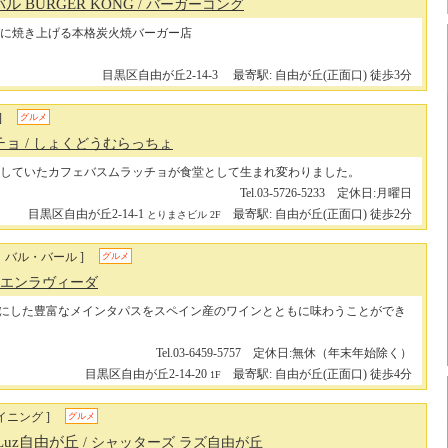
 BURGER KONG
/ バーガーコング
に焼き上げる本格炭火焼バーガー店
目黒区自由が丘2-14-3
最寄駅: 自由が丘(正面口) 徒歩3分
]
グルメ
チョ
/ しょくどうむらっちょ
業していたカフェバスムラッチョが食堂として生まれ変わりました。
Tel.03-5726-5233 定休日:月曜日
目黒区自由が丘2-14-1
最寄駅: 自由が丘(正面口) 徒歩2分
とりまさビル 2F
、バル・バール ]
グルメ
/ エンラヴィーダ
にした豊富なメインタパスをスペイン産のワインとともに味わうことができ
Tel.03-6459-5757 定休日:無休（年末年始除く）
目黒区自由が丘2-14-20
最寄駅: 自由が丘(正面口) 徒歩4分
1F
イニング ]
グルメ
 Luz自由が丘
/ シャッターズ ラズ自由が丘