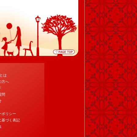
tとは
の方へ
ド
質問
せ
ーポリシー
に基づく表記
集