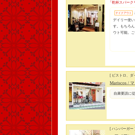
「乾杯スパーク
テイクアウト
デイリー使い
す。もちろん
ウト可能。ご自
[ ビストロ、ダ
Mariscos
/ 
自粛要請に従
[ ハンバーガー 