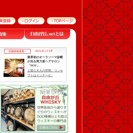
2025.05.12 UP
店舗情報更新！
業界初のオーラソーマ診断
が光る実力派ヘアサロン
「NOV」
上質な大人の空間。コンセ
プトはインナービ..