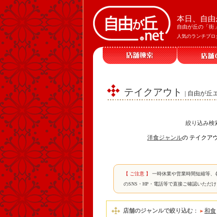
本日、自由
自由が丘の「街
人気のランチブロ
テイクアウト
| 自由が
絞り込み検
洋食ジャンル
の テイクア
【 ご注意 】
一時休業や営業時間短縮等、
のSNS・HP・電話等で直接ご確認いただ
店舗のジャンルで絞り込む
：
和食