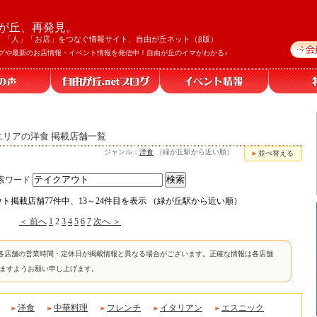
が丘、再発見。
」「人」「お店」をつなぐ情報サイト、自由が丘ネット（β版）
グや最新のお店情報・イベント情報を発信中！自由が丘のイマがわかる♪
丘エリアの洋食 掲載店舗一覧
ジャンル：
洋食
（緑が丘駅から近い順）
並べ替える
索ワード
ウト掲載店舗77件中、13～24件目を表示 （緑が丘駅から近い順）
＜ 前へ
1
2
3
4
5
6
7
次へ ＞
各店舗の営業時間・定休日が掲載情報と異なる場合がございます。正確な情報は各店舗
けますようお願い申し上げます。
洋食
中華料理
フレンチ
イタリアン
エスニック