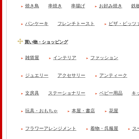
焼き鳥
串焼き
串揚げ
お好み焼き
鉄
パンケーキ
フレンチトースト
ピザ・ピッツ
買い物・ショッピング
雑貨屋
インテリア
ファッション
ジュエリー
アクセサリー
アンティーク
文房具
ステーショナリー
ベビー用品
キ
玩具・おもちゃ
本屋・書店
花屋
フラワーアレンジメント
着物・呉服屋
ス