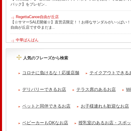
パック】をプレゼン..
RegettaCanoe自由が丘店
【☆サマーSALE開催☆】直営店限定！！お得なサンダルがいっぱい！！ こん
自由が丘店です🌻まだま..
中華ばんばん
8月15日（土）は夏季休業とさせていただきます。 翌16日（日）は通
ります。 ご来店の際は..
人気のフレーズから検索
tomoru
土曜日限定ランチセット(12:00〜15:00)はじまりました！※数量限
コロナに負けるな！応援店舗
テイクアウトできる
ッコラサラダをそえて)手..
冷え性改善協会 ICITO
デリバリーできるお店
テラス席のあるお店
W
【 よもぎ蒸しやリラクゼーション専門の顧問契約 】 冷え性改善協会
クゼーション店を専..
ペットと同伴できるお店
お子様連れも歓迎なお店
ベビーカーもOKなお店
授乳室のあるお店・スポ