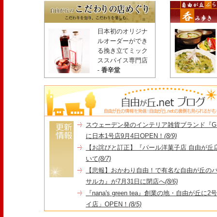
日本初のオリジナ
ルオーダーができ
る挽き立てミック
ススパイス専門店
-
香辛堂
スウェーデン発のインテリア雑貨ブランド『GR
に日本1号店9月4日OPEN！
(8/9)
【お詫びと訂正】『パール洋菓子店 自由が丘
いて
(8/7)
【悲報】おかわり自由！で有名な自由が丘の
サルカ』が7月31日に閉店へ
(8/6)
『nana's green tea』創業の地・自由が丘
イ店」OPEN！
(8/5)
＼コレを見ればイマの自由が丘が分かる！／毎