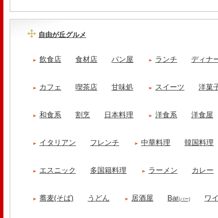
自由が丘グルメ
飲食店
食材店
パン屋
ランチ
ディナ
カフェ
喫茶店
甘味処
スイーツ
洋菓
和食系
割烹
日本料理
洋食系
洋食屋
イタリアン
フレンチ
中華料理
韓国料理
エスニック
多国籍料理
ラーメン
カレー
蕎麦(そば)
うどん
居酒屋
Bar
ワ
(バー)