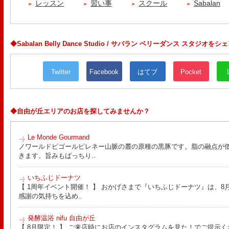
レッスン
習い事
スクール
Sabalan
◆Sabalan Belly Dance Studio / サバラン ベリーダンス スタジオをシ
Twitter
Facebook
はてブ
Pocket
◆自由が丘エリアのお店を探してみませんか？
Le Monde Gourmand
ノワールドビゴールピレネー山脈の麓の原種の黒豚です。脂の融点が
きます。旨みもばっちり..
いちふじドーナツ
【 1周年イベント開催！ 】 おかげさまで『いちふじドーナツ』は、8月
感謝の気持ちを込め..
発酵温浴 nifu 自由が丘
【 8月限定！ 】 ご来店時にお店のインスタグラムを見た！でご提示く