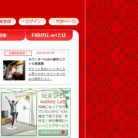
2025.05.09 UP
店舗情報更新！
カウンターのみの創作ビス
トロ居酒屋
サクっと呑みたいときに立
ち寄りやすいカウンターの
みの創作ビスト..