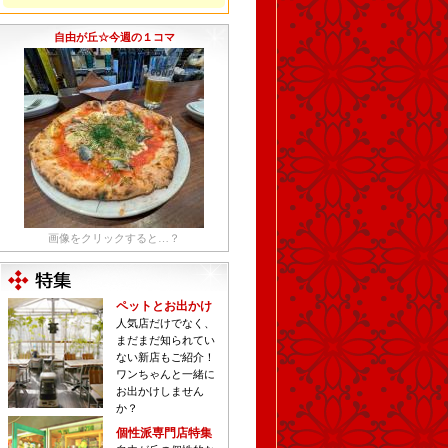
自由が丘☆今週の１コマ
画像をクリックすると…？
ペットとお出かけ
人気店だけでなく、
まだまだ知られてい
ない新店もご紹介！
ワンちゃんと一緒に
お出かけしません
か？
個性派専門店特集