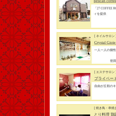
pelican coffe
「27 COFF
ィを提供
[ ネイルサロン 
Crystal Gioi
一人一人の個性
世田
[ エステサロン 
プライベート
自由が丘初のキ
[ 焼き鳥・串焼
とり料理 鶏