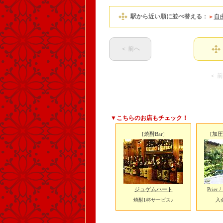
駅から近い順に並べ替える
：
自
＜ 前へ
＜ 
▼こちらのお店もチェック！
[焼酎Bar]
[加
ジュゲムハート
Prie
焼酎1杯サービス♪
入