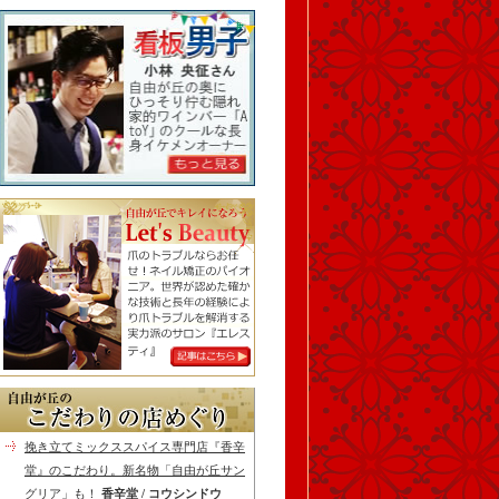
挽き立てミックススパイス専門店『香辛
堂』のこだわり。新名物「自由が丘サン
グリア」も！
香辛堂 / コウシンドウ