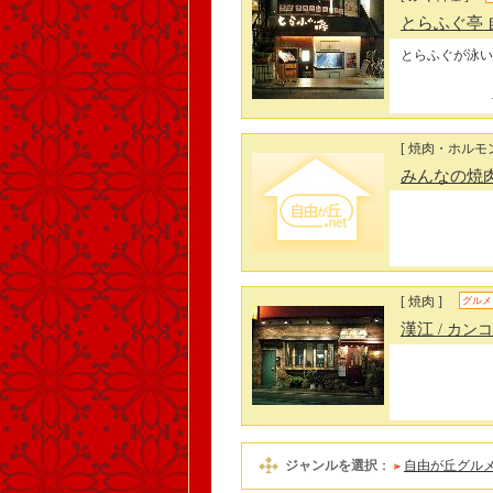
とらふぐ亭
とらふぐが泳い
[ 焼肉・ホルモン
みんなの焼
[ 焼肉 ]
グルメ
漢江
/ カン
ジャンルを選択
：
自由が丘グル