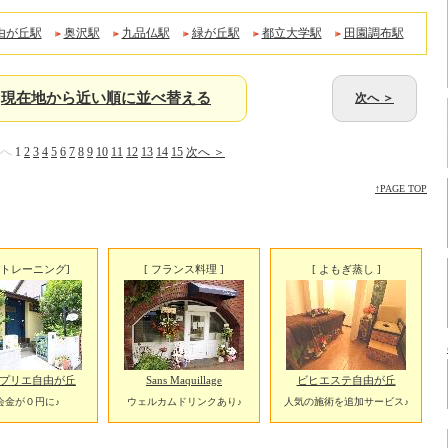
由が丘駅
奥沢駅
九品仏駅
緑が丘駅
都立大学駅
田園調布駅
現在地から近い順に並べ替える
次へ ＞
前へ
1
2
3
4
5
6
7
8
9
10
11
12
13
14
15
次へ ＞
↑PAGE TOP
圧トレーニング]
[ フランス料理 ]
[ よもぎ蒸し ]
r / プリエ自由が丘
Sans Maquillage
ビヒエステ自由が丘
会金が０円に♪
ウェルカムドリンクあり♪
人気の施術を追加サービス♪