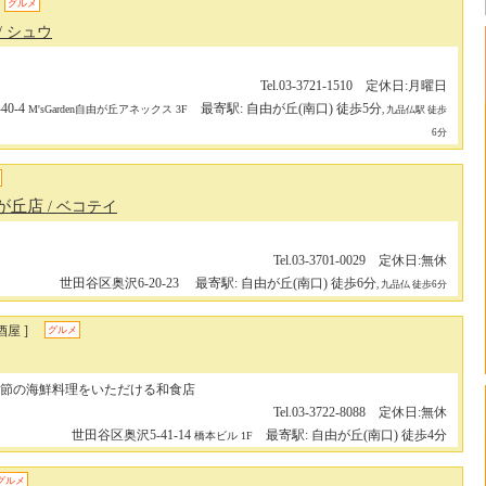
グルメ
/ シュウ
Tel.03-3721-1510 定休日:月曜日
0-4
最寄駅: 自由が丘(南口) 徒歩5分
M'sGarden自由が丘アネックス 3F
, 九品仏駅 徒歩
6分
由が丘店
/ ベコテイ
Tel.03-3701-0029 定休日:無休
世田谷区奥沢6-20-23
最寄駅: 自由が丘(南口) 徒歩6分
, 九品仏 徒歩6分
屋 ]
グルメ
節の海鮮料理をいただける和食店
Tel.03-3722-8088 定休日:無休
世田谷区奥沢5-41-14
最寄駅: 自由が丘(南口) 徒歩4分
橋本ビル 1F
グルメ