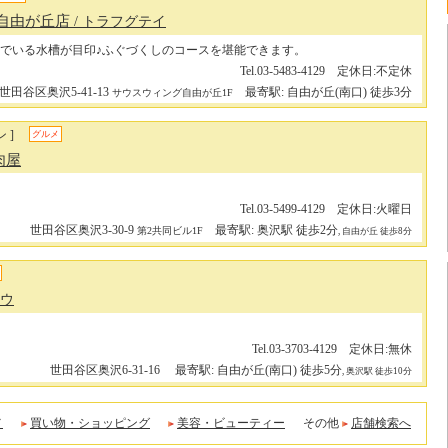
 自由が丘店
/ トラフグテイ
でいる水槽が目印♪ふぐづくしのコースを堪能できます。
Tel.03-5483-4129 定休日:不定休
世田谷区奥沢5-41-13
最寄駅: 自由が丘(南口) 徒歩3分
サウスウィング自由が丘1F
 ]
グルメ
肉屋
Tel.03-5499-4129 定休日:火曜日
世田谷区奥沢3-30-9
最寄駅: 奥沢駅 徒歩2分
第2共同ビル1F
, 自由が丘 徒歩8分
コウ
Tel.03-3703-4129 定休日:無休
世田谷区奥沢6-31-16
最寄駅: 自由が丘(南口) 徒歩5分
, 奥沢駅 徒歩10分
メ
買い物・ショッピング
美容・ビューティー
その他
店舗検索へ