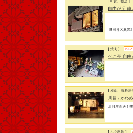
[ 和食、割烹 ]
自由が丘 修
世田谷区奥沢5-4
[ 焼肉 ]
グルメ
ベこ亭 自
[ 和食、海鮮居酒
川目
/ かわめ
魚河岸直送！季
[ ふぐ料理 ]