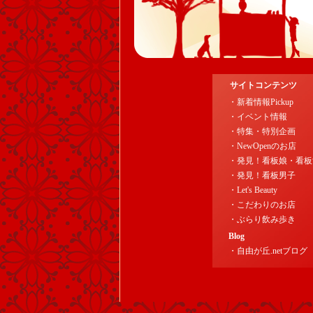
サイトコンテンツ
・新着情報Pickup
・イベント情報
・特集・特別企画
・NewOpenのお店
・発見！看板娘・看板
・発見！看板男子
・Let's Beauty
・こだわりのお店
・ぶらり飲み歩き
Blog
・自由が丘.netブログ