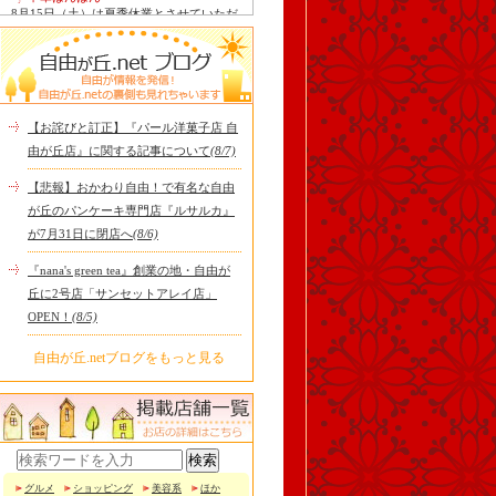
8月15日（土）は夏季休業とさせていただ
きます。 翌16日（日）は通常通り定休日
ですので、2連休となり..
tomoru
土曜日限定ランチセット(12:00〜15:00)は
じまりました！※数量限定その日のおす
すめサンドイッチ(ルッ..
【お詫びと訂正】『パール洋菓子店 自
Le Monde Gourmand
由が丘店』に関する記事について
(8/7)
シストロン仔羊の煮込み パニスとリ・ダ
ニョーのパネ フランスの仔羊をトマトと
【悲報】おかわり自由！で有名な自由
オリーブを合わせて煮..
が丘のパンケーキ専門店『ルサルカ』
冷え性改善協会 ICITO
が7月31日に閉店へ
(8/6)
【 よもぎ蒸しやリラクゼーション専門の
顧問契約 】 冷え性改善協会は、小規模の
『nana's green tea』創業の地・自由が
エステサロン、リ..
丘に2号店「サンセットアレイ店」
OPEN！
(8/5)
自由が丘.netブログをもっと見る
グルメ
ショッピング
美容系
ほか