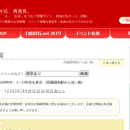
が丘、再発見。
」「人」「お店」をつなぐ情報サイト、自由が丘ネット（β版）
グや最新のお店情報・イベント情報を発信中！自由が丘のイマがわかる♪
覧
（田園調布駅から近い順）
並べ替える
、ジャンルなど）
169件中、1～12件目を表示 （田園調布駅から近い順）
前へ
1
2
3
4
5
6
7
8
9
10
11
12
13
14
15
次へ ＞
各店舗の営業時間・定休日が掲載情報と異なる場合がございます。正確な情報は各店舗
けますようお願い申し上げます。
メ