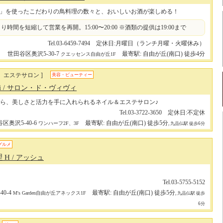
」を使ったこだわりの鳥料理の数々と、おいしいお酒が楽しめる！
)より時間を短縮して営業を再開。15:00〜20:00 ※酒類の提供は19:00まで
Tel.03-6459-7494 定休日:月曜日（ランチ月曜・火曜休み）
世田谷区奥沢5-30-7
最寄駅: 自由が丘(南口) 徒歩4分
クエッセンス自由が丘1F
、エステサロン ]
美容・ビューティー
i
/ サロン・ド・ヴィヴィ
ら、美しさと活力を手に入れられるネイル＆エステサロン♪
Tel.03-3722-3650 定休日:不定休
区奥沢5-40-6
最寄駅: 自由が丘(南口) 徒歩5分
ワンハーフ2F、3F
, 九品仏駅 徒歩6分
グルメ
 H
/ アッシュ
Tel.03-5755-5152
0-4
最寄駅: 自由が丘(南口) 徒歩5分
M's Garden自由が丘アネックス1F
, 九品仏駅 徒歩
6分