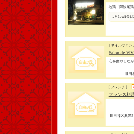
地鶏「阿波尾鶏
5月15日(金
[ ネイルサロン
Salon de ViV
心を癒やしなが
世田谷
[ フレンチ ]
フランス料理
世田谷区奥沢5-4