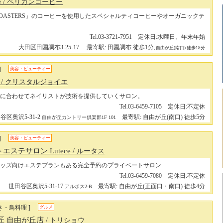
e
/ ペリカンコーヒー
EE ROASTERS」のコーヒーを使用したスペシャルティコーヒーやオーガニックテ
Tel.03-3721-7951 定休日:水曜日、年末年始
大田区田園調布3-25-17
最寄駅: 田園調布 徒歩1分
, 自由が丘(南口) 徒歩18分
]
美容・ビューティー
e
/ クリスタルジョイエ
に合わせてネイリストが技術を提供していくサロン。
Tel.03-6459-7105 定休日:不定休
谷区奥沢5-31-2
最寄駅: 自由が丘(南口) 徒歩5分
自由が丘カントリー倶楽部1F 101
]
美容・ビューティー
エステサロン Lutece
/ ルータス
ッズ向けエステプランもある完全予約のプライベートサロン
Tel.03-6459-7080 定休日:不定休
世田谷区奥沢5-31-17
最寄駅: 自由が丘(正面口・南口) 徒歩4分
アルボス2-B
き・鳥料理 ]
グルメ
匠 自由が丘店
/ トリショウ