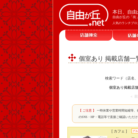
本日、自由
自由が丘の「街
人気のランチブロ
個室あり 掲載店舗一
検索ワード（店名
個室あり掲載店舗
＜ 
【 ご注意 】
一時休業や営業時間短縮等、
のSNS・HP・電話等で直接ご確認いただ
[ カフェ ]
グル