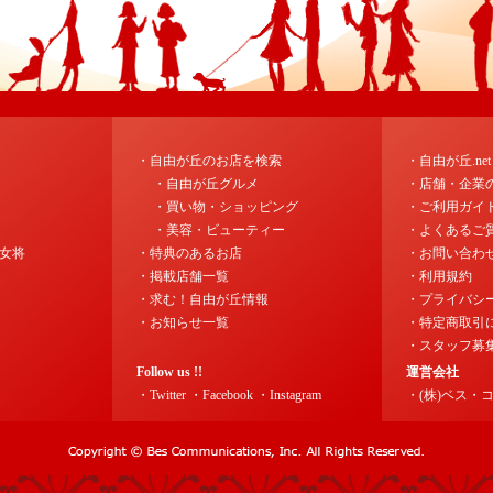
・自由が丘のお店を検索
・自由が丘.ne
・自由が丘グルメ
・店舗・企業
・買い物・ショッピング
・ご利用ガイ
・美容・ビューティー
・よくあるご
女将
・特典のあるお店
・お問い合わ
・掲載店舗一覧
・利用規約
・求む！自由が丘情報
・プライバシ
・お知らせ一覧
・特定商取引
・スタッフ募
Follow us !!
運営会社
・Twitter
・Facebook
・Instagram
・(株)ベス・