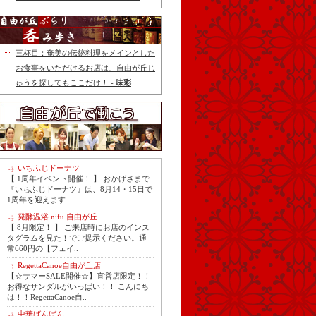
三杯目：奄美の伝統料理をメインとした
お食事をいただけるお店は、自由が丘じ
ゅうを探してもここだけ！ -
味彩
いちふじドーナツ
【 1周年イベント開催！ 】 おかげさまで
『いちふじドーナツ』は、8月14・15日で
1周年を迎えます..
発酵温浴 nifu 自由が丘
【 8月限定！ 】 ご来店時にお店のインス
タグラムを見た！でご提示ください。通
常660円の【フェイ..
RegettaCanoe自由が丘店
【☆サマーSALE開催☆】直営店限定！！
お得なサンダルがいっぱい！！ こんにち
は！！RegettaCanoe自..
中華ばんばん