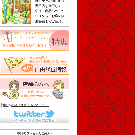
自由が丘の個性的な
専門店を厳選してご
紹介。商品へのこだ
わりから、お店の誕
生秘話までご紹介。
自由が丘のお店のお得情報
プレゼントやサービスも♪
自由が丘.netを見たと伝えるだけ!
@jiyugaoka_net からのツイート
本日のワンちゃんご紹介♪