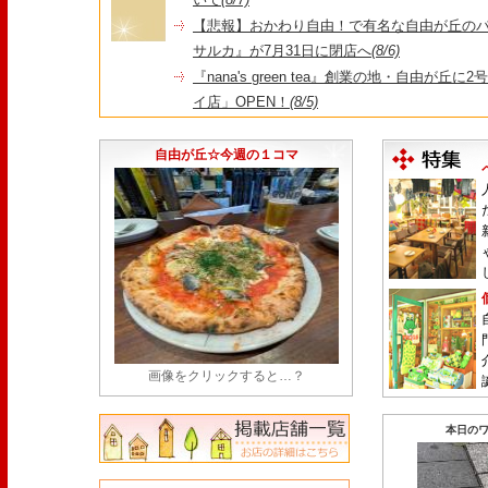
【悲報】おかわり自由！で有名な自由が丘の
サルカ』が7月31日に閉店へ
(8/6)
『nana's green tea』創業の地・自由が丘
イ店」OPEN！
(8/5)
＼コレを見ればイマの自由が丘が分かる！／毎
店・閉店情報まとめ】
(7/31)
自由が丘☆今週の１コマ
画像をクリックすると…？
本日のワ