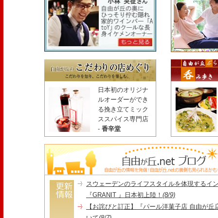
日本初のオリジナ
ルオーダーができ
る挽き立てミック
ススパイス専門店
-
香辛堂
スウェーデンのライフスタイルを体現するイ
『GRANIT 』日本初上陸！
(8/9)
【お詫びと訂正】『パール洋菓子店 自由が丘
いて
(8/7)