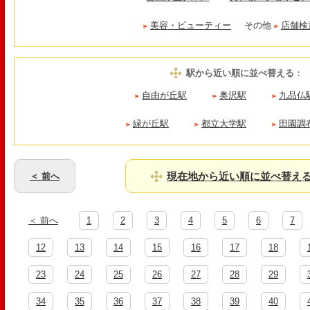
美容・ビューティー
その他
店舗検
駅から近い順に並べ替える
：
自由が丘駅
奥沢駅
九品仏
緑が丘駅
都立大学駅
田園調
現在地から近い順に並べ替え
＜ 前へ
＜ 前へ
1
2
3
4
5
6
7
12
13
14
15
16
17
18
23
24
25
26
27
28
29
34
35
36
37
38
39
40