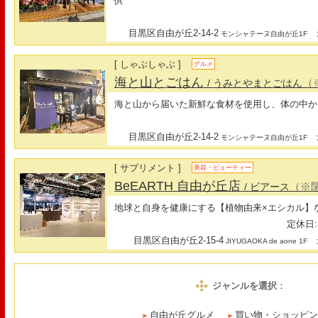
供
目黒区自由が丘2-14-2
最
モンシャテーヌ自由が丘1F
[ しゃぶしゃぶ ]
グルメ
海と山とごはん
（
/ うみとやまとごはん
海と山から届いた新鮮な食材を使用し、体の中か
目黒区自由が丘2-14-2
最
モンシャテーヌ自由が丘1F
[ サプリメント ]
美容・ビューティー
BeEARTH 自由が丘店
（※
/ ビアース
地球と自身を健康にする【植物由来×エシカル】
定休日:
目黒区自由が丘2-15-4
最
JIYUGAOKA de aone 1F
ジャンルを選択
：
自由が丘グルメ
買い物・ショッピ