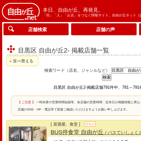
本日、自由が丘、再発見。
「街」「人」「お店」をつなぐ情報サイト、自由が丘ネット（
店舗検索
店舗の声
目黒区 自由が丘2- 掲載店舗一覧
並べ替える
検索ワード（店名、ジャンルなど）
目黒区 自由が丘2-掲載店舗791件中、781～79
【 ご注意 】
一時休業や営業時間短縮等、各店舗の営業時間・定休日が掲載情報と異な
店舗のSNS・HP・電話等で直接ご確認いただけますようお願い申し上げます。
[ 居酒屋、食堂 ]
グルメ
BUS停食堂 自由が丘
/ バスていしょく