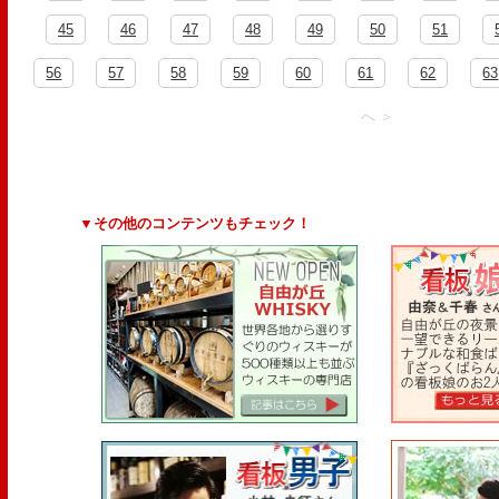
45
46
47
48
49
50
51
56
57
58
59
60
61
62
63
へ ＞
▼その他のコンテンツもチェック！