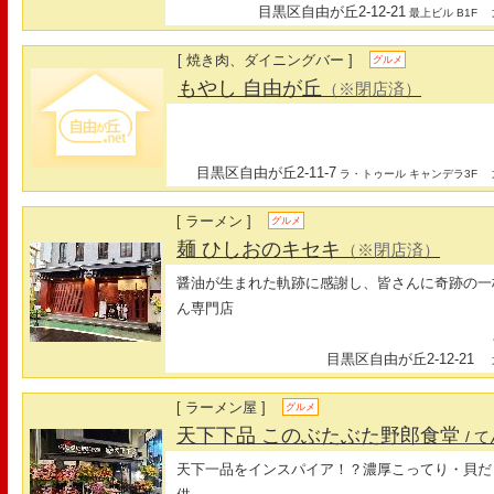
目黒区自由が丘2-12-21
最
最上ビル B1F
[ 焼き肉、ダイニングバー ]
グルメ
もやし 自由が丘
（※閉店済）
目黒区自由が丘2-11-7
最
ラ・トゥール キャンデラ3F
[ ラーメン ]
グルメ
麺 ひしおのキセキ
（※閉店済）
醤油が生まれた軌跡に感謝し、皆さんに奇跡の一
ん専門店
定
目黒区自由が丘2-12-21
最
[ ラーメン屋 ]
グルメ
天下下品 このぶたぶた野郎食堂
/ 
天下一品をインスパイア！？濃厚こってり・貝だ