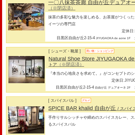
一〇八抹茶茶廊 自由が丘デュアオ
（※閉店済）
抹茶の多彩な魅力を楽しめる、お茶屋がつくった
イーツの専門店
定休日:
目黒区自由が丘2-15-4
最
JIYUGAOKA de aone 1F
[ シューズ・靴屋 ]
買い物・ショッピング
Natural Shoe Store JIYUGAOKA d
（※閉店済）
トア
『本当の心地良さを求めて。』がコンセプトのシ
定休日:JIYUG
目黒区自由が丘2-15-4
最
自由が丘 デュアオーネ 2F
[ スパイスバル ]
グルメ
SPICE BAR khalid 自由が丘
/ スパ
手作りサルシッチャや締めのスパイスカレー、ス
るスパイスバル