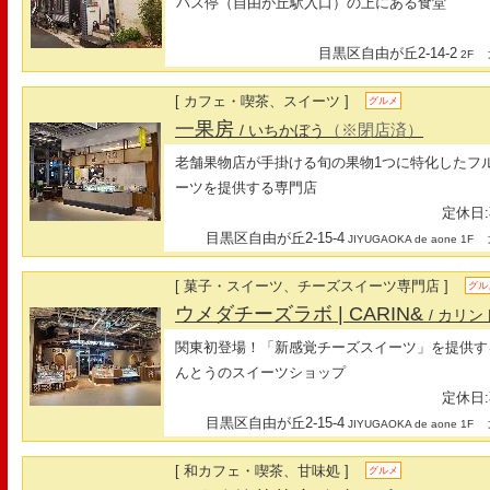
バス停（自由が丘駅入口）の上にある食堂
目黒区自由が丘2-14-2
最
2F
[ カフェ・喫茶、スイーツ ]
グルメ
一果房
（※閉店済）
/ いちかぼう
老舗果物店が手掛ける旬の果物1つに特化したフ
ーツを提供する専門店
定休日:
目黒区自由が丘2-15-4
最
JIYUGAOKA de aone 1F
[ 菓子・スイーツ、チーズスイーツ専門店 ]
グル
ウメダチーズラボ | CARIN&
/ カリン
関東初登場！「新感覚チーズスイーツ」を提供す
んとうのスイーツショップ
定休日:
目黒区自由が丘2-15-4
最
JIYUGAOKA de aone 1F
[ 和カフェ・喫茶、甘味処 ]
グルメ