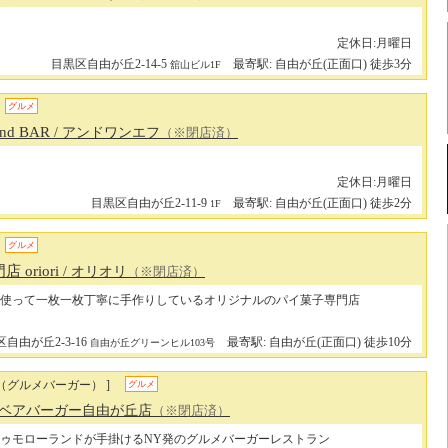
定休日:月曜日
目黒区自由が丘2-14-5
最寄駅: 自由が丘(正面口) 徒歩3分
舘山ビル1F
グルメ
and BAR
/ アンドワンエフ
（※閉店済）
定休日:月曜日
目黒区自由が丘2-11-9
最寄駅: 自由が丘(正面口) 徒歩2分
1F
グルメ
oriori
/ オリオリ
（※閉店済）
使って一枚一枚丁寧に手作りしているオリジナルのパイ菓子専門店
自由が丘2-3-16
最寄駅: 自由が丘(正面口) 徒歩10分
自由が丘グリーンヒル103号
（グルメバーガー） ]
グルメ
/ ベアバーガー自由が丘店
（※閉店済）
ゥモローランドが手掛けるNY発のグルメバーガーレストラン