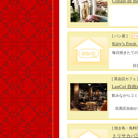
Copain de m
[ パン屋 ]
グ
Kiriy's Fr
毎日焼きたての
目
[ 英会話カフェ 
LanCul 
飲みながらコミ
目黒区自由が丘2
[ 焼き鳥・鳥料
トリサカバ