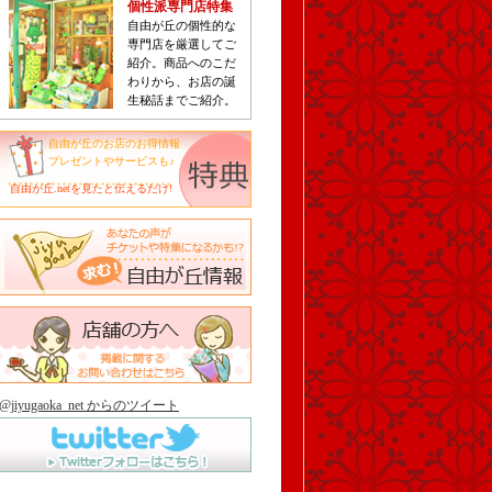
個性派専門店特集
自由が丘の個性的な
専門店を厳選してご
紹介。商品へのこだ
わりから、お店の誕
生秘話までご紹介。
自由が丘のお店のお得情報
プレゼントやサービスも♪
自由が丘.netを見たと伝えるだけ!
@jiyugaoka_net からのツイート