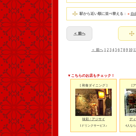
駅から近い順に並べ替える
：
自
＜ 前へ
＜ 前へ
1
2
3
4
5
6
7
8
9
10
1
▼こちらのお店もチェック！
[ 和食ダイニング ]
[
味彩 / アジサイ
ディ
1ドリンクサービス♪
4人なら