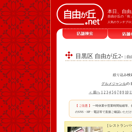
本日、自由
自由が丘の「街
人気のランチブロ
目黒区 自由が丘2-
| 
絞り込み検
グルメジャンル
の 
＜ 前へ
1
2
3
4
5
6
7
8
9
10
1
【 ご注意 】
一時休業や営業時間短縮等、
のSNS・HP・電話等で直接ご確認いただ
[ レストランバー