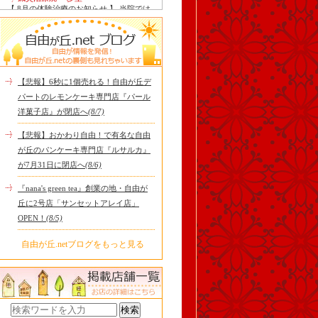
【 8月の体験治療のお知らせ 】 当院では
毎月第1月曜日を体験dayとし、当院の施
術をお得に体験し..
Le Monde Gourmand
今年も南アルプス @sachiblueberryfarm か
ら美味しいブルーベリーが😋
https://www.instagram.com/sachi..
【悲報】6秒に1個売れる！自由が丘デ
tomoru
パートのレモンケーキ専門店『パール
土曜日限定ランチセット(12:00〜15:00)は
洋菓子店』が閉店へ
(8/7)
じまりました！※数量限定その日のおす
すめサンドイッチ(ルッ..
【悲報】おかわり自由！で有名な自由
cheese & booze ost
が丘のパンケーキ専門店『ルサルカ』
【 平日限定ランチメニュー 】 ワンプレー
が7月31日に閉店へ
(8/6)
トランチ登場！！パスタやリゾットにも
色々付くようにな..
『nana's green tea』創業の地・自由が
京都九条ねぎ焼き専門店 ねぎ家 -時代
丘に2号店「サンセットアレイ店」
家 旬-
【ランチ限定】鉄板炙りホルモン丼🔥本
OPEN！
(8/5)
日も大人気！香ばしく炙った新鮮ホルモ
ンに、濃厚な京都味噌だれ..
自由が丘.netブログをもっと見る
冷え性改善協会 ICITO
【 よもぎ蒸しやリラクゼーション専門の
顧問契約 】 冷え性改善協会は、小規模の
エステサロン、リ..