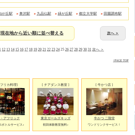
由が丘駅
奥沢駅
九品仏駅
緑が丘駅
都立大学駅
田園調布駅
現在地から近い順に並べ替える
次へ ＞
1
12
13
14
15
16
17
18
19
20
21
22
23
24
25
26
27
28
29
30
31
次へ ＞
↑PAGE TOP
アフリカ料理]
[ チアダンス教室 ]
[ 牛かつ店 ]
・アフリック
東京ガールズキッズ
牛かつ 二階堂
1ボトルサービス♪
初回体験教室無料♪
ワンドリンクサービス！