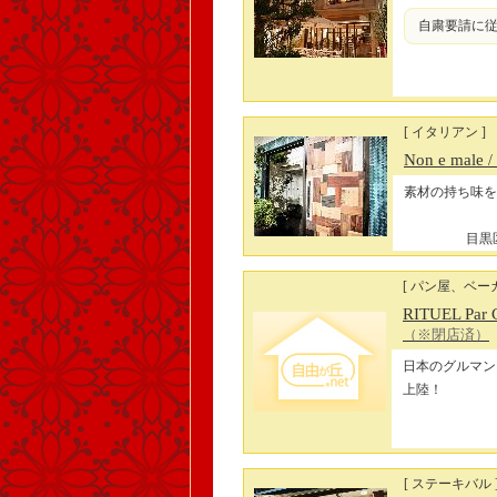
自粛要請に従
[ イタリアン ]
Non e male
素材の持ち味を
目黒区
[ パン屋、ベー
RITUEL Par C
（※閉店済）
日本のグルマン
上陸！
[ ステーキバル 