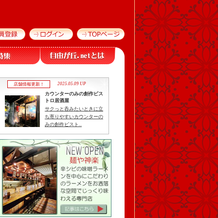
2025.05.09 UP
店舗情報更新！
カウンターのみの創作ビス
トロ居酒屋
サクっと呑みたいときに立
ち寄りやすいカウンターの
みの創作ビスト..