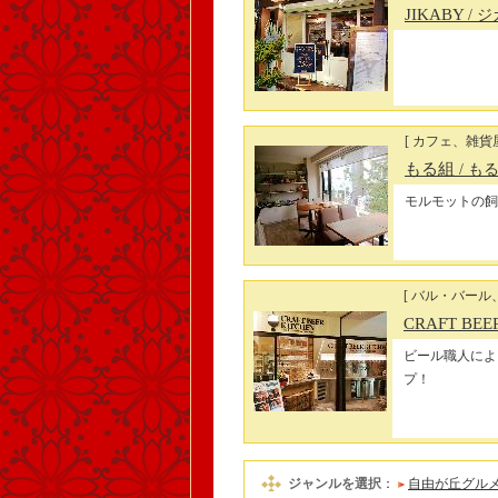
JIKABY
/ 
[ カフェ、雑貨屋
もる組
/ も
モルモットの飼
[ バル・バール
CRAFT BE
ビール職人によ
プ！
ジャンルを選択
：
自由が丘グル