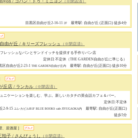
iniyon
/ コパン・ドゥ・ミニヨン
（※閉店済）
目黒区自由が丘2-16-11
最寄駅: 自由が丘 (正面口) 徒歩4分
2F
ルメ
esh 自由が丘
/ キリーズフレッシュ
（※閉店済）
フレッシュなパンとサンドイッチを提供する手作りパン店
定休日:不定休（THE GARDEN自由が丘に準じる）
黒区自由が丘2-23-1
最寄駅: 自由が丘(正面口) 徒歩10分
THE GARDEN自由が丘内
]
グルメ
自由が丘店
/ ランカル
（※閉店済）
ュニケーションを楽しむ、学ぶ。新しいカタチの英会話カフェ＆バー。
定休日:不定休
-9-15
最寄駅: 自由が丘(正面口)
ユレカビルB1F BLUE BOOKS cafe JIYUGAOKA内
徒歩5分
理、居酒屋 ]
グルメ
三拍子
/ さんびょうし
（※閉店済）