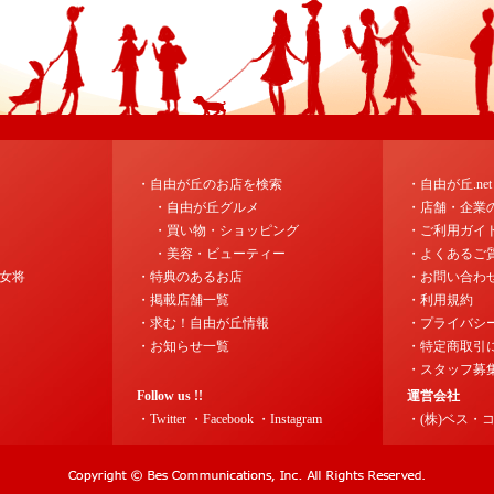
・自由が丘のお店を検索
・自由が丘.ne
・自由が丘グルメ
・店舗・企業
・買い物・ショッピング
・ご利用ガイ
・美容・ビューティー
・よくあるご
女将
・特典のあるお店
・お問い合わ
・掲載店舗一覧
・利用規約
・求む！自由が丘情報
・プライバシ
・お知らせ一覧
・特定商取引
・スタッフ募
Follow us !!
運営会社
・Twitter
・Facebook
・Instagram
・(株)ベス・