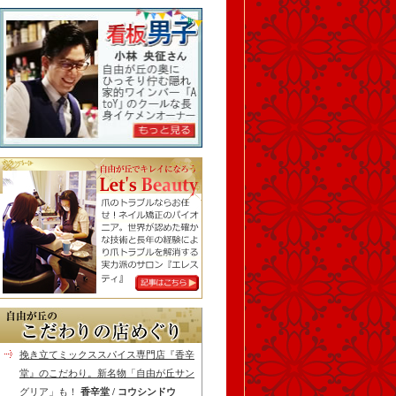
挽き立てミックススパイス専門店『香辛
堂』のこだわり。新名物「自由が丘サン
グリア」も！
香辛堂 / コウシンドウ