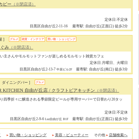
ジカビー
（※閉店済）
定休日:不定休
目黒区自由が丘2-11-16
最寄駅: 自由が丘(正面口) 徒歩2分
 ]
グルメ
雑貨・インテリア
買い物・ショッピング
るぐみ
（※閉店済）
い主さんやモルモットファンが楽しめるモルモット雑貨カフェ
定休日:月曜日、火曜日
目黒区自由が丘2-13-7
最寄駅: 自由が丘(南口) 徒歩3分
中居ビル2F
、ダイニングバー ]
グルメ
ER KITCHEN 自由が丘店
/ クラフトビアキッチン
（※閉店済）
り四季折々に醸造される季節限定ビールが専用サーバーで日替わり20タッ
定休日:不定休
目黒区自由が丘2-9-6
最寄駅: 自由が丘(正面口) 徒歩3分
Luz自由が丘 B1F
メ
買い物・ショッピング
美容・ビューティー
その他
店舗検索へ