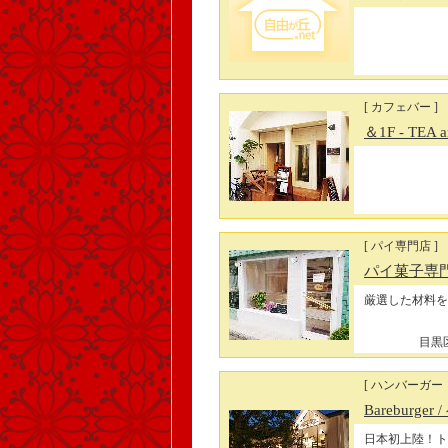
[ カフェバー ]
＆1F - TEA 
[ パイ専門店 ]
パイ菓子専門店 
厳選した材料を
目黒区
[ ハンバーガー
Bareburger
日本初上陸！ト