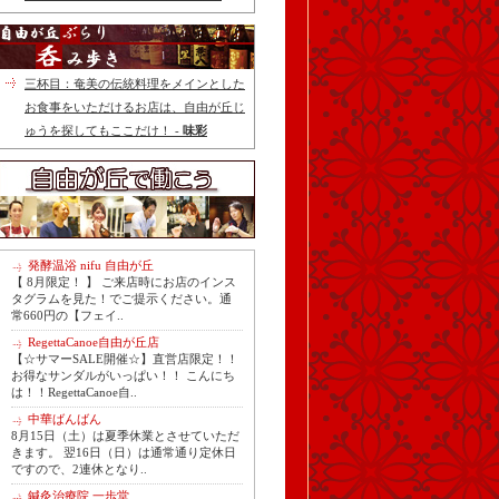
三杯目：奄美の伝統料理をメインとした
お食事をいただけるお店は、自由が丘じ
ゅうを探してもここだけ！ -
味彩
発酵温浴 nifu 自由が丘
【 8月限定！ 】 ご来店時にお店のインス
タグラムを見た！でご提示ください。通
常660円の【フェイ..
RegettaCanoe自由が丘店
【☆サマーSALE開催☆】直営店限定！！
お得なサンダルがいっぱい！！ こんにち
は！！RegettaCanoe自..
中華ばんばん
8月15日（土）は夏季休業とさせていただ
きます。 翌16日（日）は通常通り定休日
ですので、2連休となり..
鍼灸治療院 一歩堂