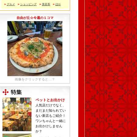
グルメ
ショッピング
美容系
ほか
自由が丘☆今週の１コマ
画像をクリックすると…？
ペットとお出かけ
人気店だけでなく、
まだまだ知られてい
ない新店もご紹介！
ワンちゃんと一緒に
お出かけしません
か？