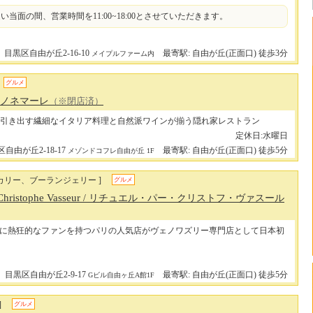
い当面の間、営業時間を11:00~18:00とさせていただきます。
目黒区自由が丘2-16-10
最寄駅: 自由が丘(正面口) 徒歩3分
メイプルファーム内
グルメ
/ ノネマーレ
（※閉店済）
引き出す繊細なイタリア料理と自然派ワインが揃う隠れ家レストラン
定休日:水曜日
自由が丘2-18-17
最寄駅: 自由が丘(正面口) 徒歩5分
メゾンドコフレ自由が丘 1F
カリー、ブーランジェリー ]
グルメ
hristophe Vasseur
/ リチュエル・パー・クリストフ・ヴァスール
に熱狂的なファンを持つパリの人気店がヴェノワズリー専門店として日本初
目黒区自由が丘2-9-17
最寄駅: 自由が丘(正面口) 徒歩5分
Gビル自由ヶ丘A館1F
]
グルメ