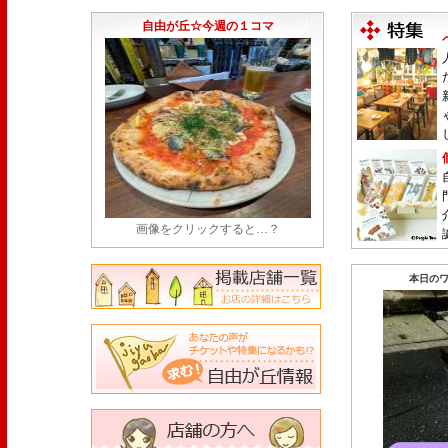
1日限定だった跡地に！家系×九州豚骨『かんむり
永久パス配布も！
(7/30)
自由が丘☆今週の１コマ
画像をクリックすると…？
本日のワ