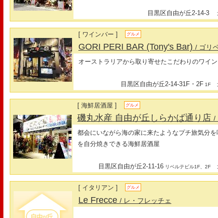
目黒区自由が丘2-14-3
最
[ ワインバー ]
グルメ
GORI PERI BAR (Tony's Bar)
/ ゴリ
オーストラリアから取り寄せたこだわりのワイン
目黒区自由が丘2-14-31F・2F
最
1F
[ 海鮮居酒屋 ]
グルメ
磯丸水産 自由が丘しらかば通り店
都会にいながら海の家に来たようなプチ旅気分を
を自分焼きできる海鮮居酒屋
目黒区自由が丘2-11-16
最
リベルテビル1F、2F
[ イタリアン ]
グルメ
Le Frecce
/ レ・フレッチェ