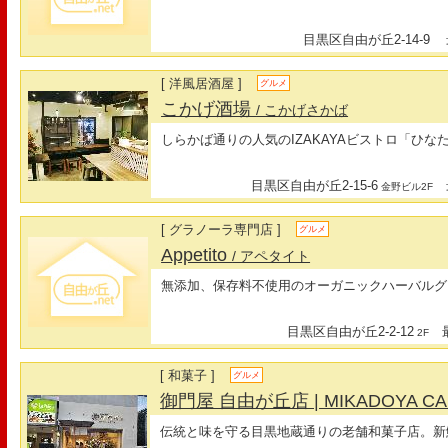
目黒区自由が丘2-14-9
最
[ 洋風居酒屋 ]
グルメ
こかげ酒場
/ こかげさかば
しらかば通りの人気のIZAKAYAビストロ「ひな
目黒区自由が丘2-15-6
最
金野ビル2F
[ グラノーラ専門店 ]
グルメ
Appetito
/ アペタイト
無添加、保存料不使用のオーガニックハーバルグ
目黒区自由が丘2-2-12
最
2F
[ 和菓子 ]
グルメ
御門屋 自由が丘店 | MIKADOYA C
伝統と味を守る目黒地蔵通りの老舗和菓子店。新