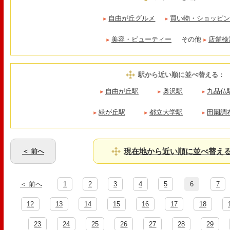
自由が丘グルメ
買い物・ショッピ
美容・ビューティー
その他
店舗検
駅から近い順に並べ替える
：
自由が丘駅
奥沢駅
九品仏
緑が丘駅
都立大学駅
田園調
現在地から近い順に並べ替え
＜ 前へ
＜ 前へ
1
2
3
4
5
6
7
12
13
14
15
16
17
18
23
24
25
26
27
28
29