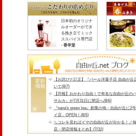
日本初のオリジナ
ルオーダーができ
る挽き立てミック
ススパイス専門店
-
香辛堂
【お詫びと訂正】『パール洋菓子店 自由が丘
いて
(8/7)
【悲報】おかわり自由！で有名な自由が丘の
サルカ』が7月31日に閉店へ
(8/6)
『nana's green tea』創業の地・自由が丘
イ店」OPEN！
(8/5)
＼コレを見ればイマの自由が丘が分かる！／毎
店・閉店情報まとめ】
(7/31)