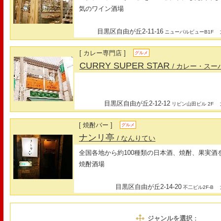
気のワイン酒場
目黒区自由が丘2-11-16
最
ニューパルビューB1F
[ カレー専門店 ]
グルメ
CURRY SUPER STAR
/ カレー・ス
目黒区自由が丘2-12-12
最
リビン山田ビル 2F
[ 焼酎バー ]
グルメ
ナンリ亭
/ なんりてい
全国各地から約100種類の日本酒、焼酎、果実
焼酎酒場
目黒区自由が丘2-14-20
最
不二ビル2F-B
ジャンルを選択
：