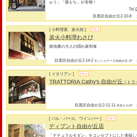
ゅう」「揚もち」が名物！
Tel.
目黒区自由が丘2-10-8
最
[ 小料理屋、炭火焼 ]
グルメ
炭火小料理わさび
路地裏の大人の隠れ家和食
目黒区自由が丘2-14-2
最
モンシャテーヌ自由が丘 2F
[ イタリアン ]
グルメ
TRATTORIA Cathy's 自由が丘
/ ト
目黒区自由が丘2-11-11
最
水谷ビル2F
[ バル・バール、ワインバー ]
グルメ
ディプント自由が丘店
「ナチュラルモダン」をコンセプトにした美味し