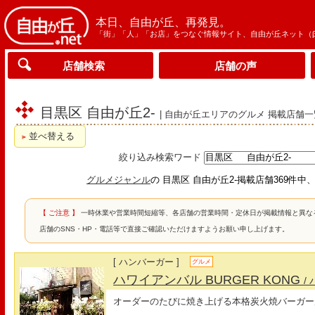
本日、自由が丘、再発見。
「街」「人」「お店」をつなぐ情報サイト、自由が丘ネット（
店舗検索
店舗の声
目黒区 自由が丘2-
| 自由が丘エリアのグルメ 掲載店舗一
並べ替える
絞り込み検索ワード
グルメジャンル
の 目黒区 自由が丘2-掲載店舗369件中
【 ご注意 】
一時休業や営業時間短縮等、各店舗の営業時間・定休日が掲載情報と異な
店舗のSNS・HP・電話等で直接ご確認いただけますようお願い申し上げます。
[ ハンバーガー ]
グルメ
ハワイアンバル BURGER KONG
/
オーダーのたびに焼き上げる本格炭火焼バーガー