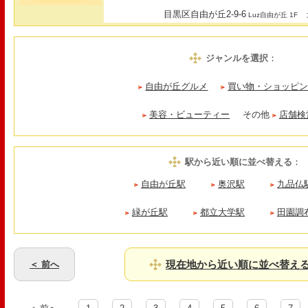
目黒区自由が丘2-9-6
最
Luz自由が丘 1F
ジャンルを選択
：
自由が丘グルメ
買い物・ショッピ
美容・ビューティー
その他
店舗検
駅から近い順に並べ替える
：
自由が丘駅
奥沢駅
九品仏
緑が丘駅
都立大学駅
田園調
現在地から近い順に並べ替え
＜ 前へ