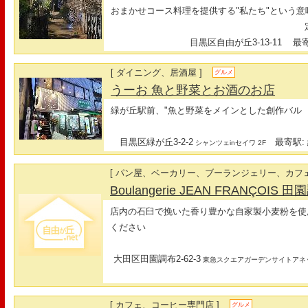
おまかせコース料理を提供する"私たち"という意
定
目黒区自由が丘3-13-11
最寄駅
[ ダイニング、居酒屋 ]
グルメ
うーお 魚と野菜とお酒のお店
緑が丘駅前、"魚と野菜をメインとした創作バル
目黒区緑が丘3-2-2
最寄駅: 
シャンツェinセイワ 2F
[ パン屋、ベーカリー、ブーランジェリー、カフェ
Boulangerie JEAN FRANÇOIS
店内の石臼で挽いた香り豊かな自家製小麦粉を使
ください
大田区田園調布2-62-3
東急スクエアガーデンサイトアネ
[ カフェ、コーヒー専門店 ]
グルメ