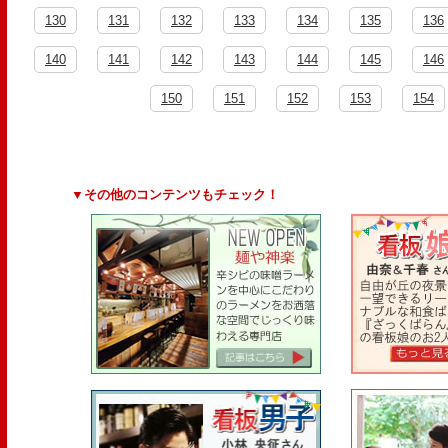
130
131
132
133
134
135
136
140
141
142
143
144
145
146
150
151
152
153
154
▼その他のコンテンツもチェック！