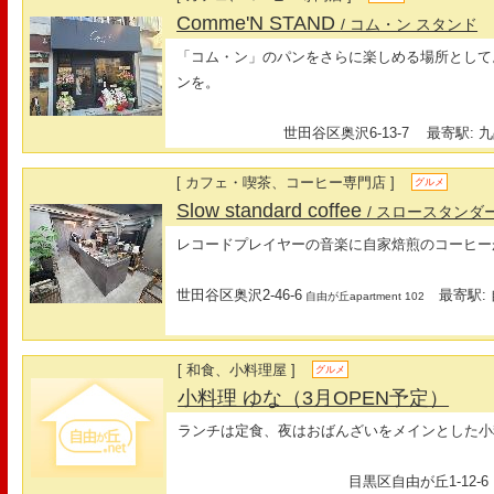
Comme'N STAND
/ コム・ン スタンド
「コム・ン」のパンをさらに楽しめる場所として
ンを。
世田谷区奥沢6-13-7
最寄駅: 九
[ カフェ・喫茶、コーヒー専門店 ]
グルメ
Slow standard coffee
/ スロースタンダ
レコードプレイヤーの音楽に自家焙煎のコーヒー
世田谷区奥沢2-46-6
最寄駅: 
自由が丘apartment 102
[ 和食、小料理屋 ]
グルメ
小料理 ゆな（3月OPEN予定）
ランチは定食、夜はおばんざいをメインとした小
目黒区自由が丘1-12-6