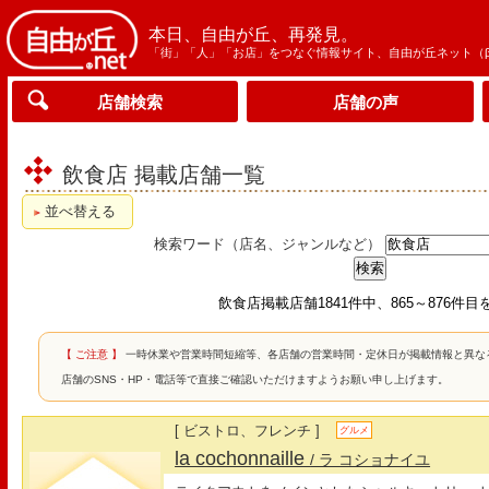
本日、自由が丘、再発見。
「街」「人」「お店」をつなぐ情報サイト、自由が丘ネット（
店舗検索
店舗の声
飲食店 掲載店舗一覧
並べ替える
検索ワード（店名、ジャンルなど）
飲食店掲載店舗1841件中、865～876件目
【 ご注意 】
一時休業や営業時間短縮等、各店舗の営業時間・定休日が掲載情報と異な
店舗のSNS・HP・電話等で直接ご確認いただけますようお願い申し上げます。
[ ビストロ、フレンチ ]
グルメ
la cochonnaille
/ ラ コショナイユ