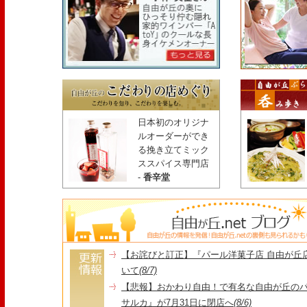
日本初のオリジナ
ルオーダーができ
る挽き立てミック
ススパイス専門店
-
香辛堂
【お詫びと訂正】『パール洋菓子店 自由が丘
いて
(8/7)
【悲報】おかわり自由！で有名な自由が丘の
サルカ』が7月31日に閉店へ
(8/6)