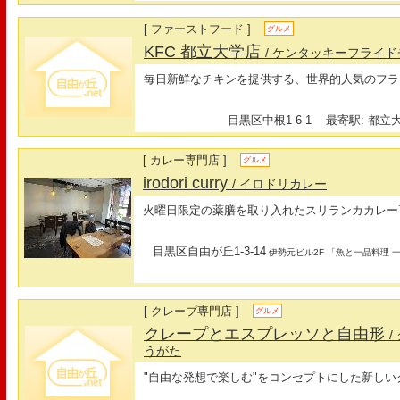
[ ファーストフード ]
グルメ
KFC 都立大学店
/ ケンタッキーフライ
毎日新鮮なチキンを提供する、世界的人気のフラ
目黒区中根1-6-1
最寄駅: 都立大
[ カレー専門店 ]
グルメ
irodori curry
/ イロドリカレー
火曜日限定の薬膳を取り入れたスリランカカレー
目黒区自由が丘1-3-14
伊勢元ビル2F 「魚と一品料理 
[ クレープ専門店 ]
グルメ
クレープとエスプレッソと自由形
うがた
"自由な発想で楽しむ"をコンセプトにした新し