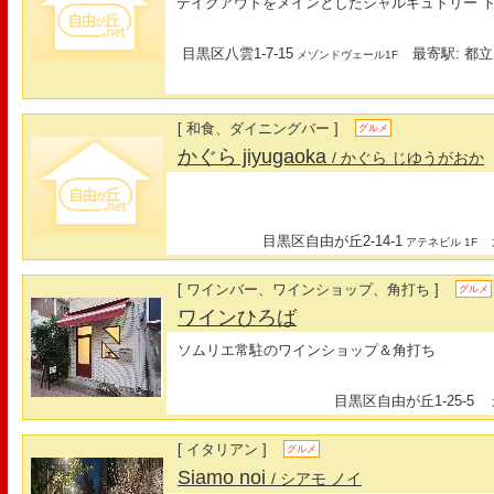
テイクアウトをメインとしたシャルキュトリー 
目黒区八雲1-7-15
最寄駅: 都立
メゾンドヴェール1F
[ 和食、ダイニングバー ]
グルメ
かぐら jiyugaoka
/ かぐら じゆうがおか
目黒区自由が丘2-14-1
最
アテネビル 1F
[ ワインバー、ワインショップ、角打ち ]
グルメ
ワインひろば
ソムリエ常駐のワインショップ＆角打ち
目黒区自由が丘1-25-5
最
[ イタリアン ]
グルメ
Siamo noi
/ シアモ ノイ