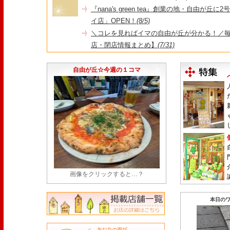
『nana's green tea』創業の地・自由が丘
イ店」OPEN！
(8/5)
＼コレを見ればイマの自由が丘が分かる！／毎
店・閉店情報まとめ】
(7/31)
1日限定だった跡地に！家系×九州豚骨『かんむり
永久パス配布も！
(7/30)
自由が丘☆今週の１コマ
画像をクリックすると…？
本日のワ