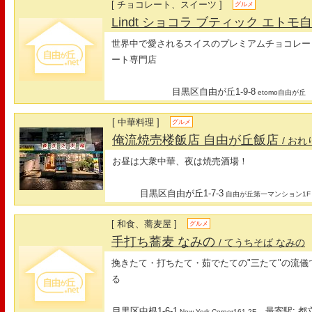
[ チョコレート、スイーツ ]
グルメ
Lindt ショコラ ブティック エト
世界中で愛されるスイスのプレミアムチョコレー
ート専門店
目黒区自由が丘1-9-8
etomo自由が丘
[ 中華料理 ]
グルメ
俺流焼売楼飯店 自由が丘飯店
/ お
お昼は大衆中華、夜は焼売酒場！
目黒区自由が丘1-7-3
自由が丘第一マンション1F
[ 和食、蕎麦屋 ]
グルメ
手打ち蕎麦 なみの
/ てうちそば なみの
挽きたて・打ちたて・茹でたての"三たて"の流
る
目黒区中根1-6-1
最寄駅: 都
New York Corner161-2F