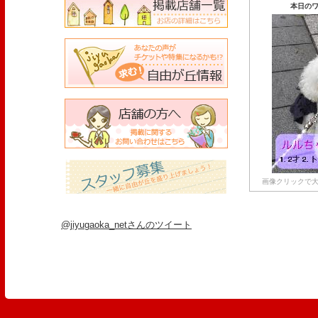
本日のワ
画像クリックで大
@jiyugaoka_netさんのツイート