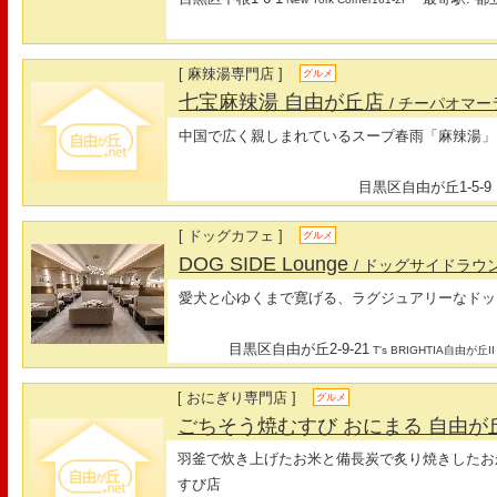
[ 麻辣湯専門店 ]
グルメ
七宝麻辣湯 自由が丘店
/ チーパオマ
中国で広く親しまれているスープ春雨「麻辣湯」
目黒区自由が丘1-5-9
[ ドッグカフェ ]
グルメ
DOG SIDE Lounge
/ ドッグサイドラウ
愛犬と心ゆくまで寛げる、ラグジュアリーなドッ
目黒区自由が丘2-9-21
T's BRIGHTIA自由が丘II
[ おにぎり専門店 ]
グルメ
ごちそう焼むすび おにまる 自由が
羽釜で炊き上げたお米と備長炭で炙り焼きしたお
すび店