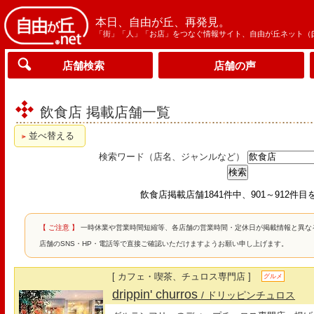
本日、自由が丘、再発見。
「街」「人」「お店」をつなぐ情報サイト、自由が丘ネット（
店舗検索
店舗の声
飲食店 掲載店舗一覧
並べ替える
検索ワード（店名、ジャンルなど）
飲食店掲載店舗1841件中、901～912件目
【 ご注意 】
一時休業や営業時間短縮等、各店舗の営業時間・定休日が掲載情報と異な
店舗のSNS・HP・電話等で直接ご確認いただけますようお願い申し上げます。
[ カフェ・喫茶、チュロス専門店 ]
グルメ
drippin' churros
/ ドリッピンチュロス