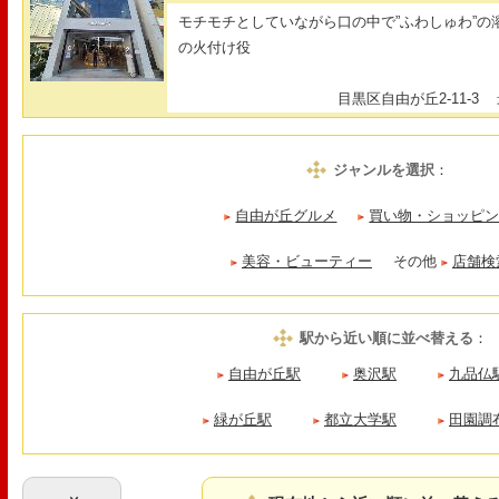
モチモチとしていながら口の中で”ふわしゅわ”
の火付け役
目黒区自由が丘2-11-3
最
ジャンルを選択
：
自由が丘グルメ
買い物・ショッピ
美容・ビューティー
その他
店舗検
駅から近い順に並べ替える
：
自由が丘駅
奥沢駅
九品仏
緑が丘駅
都立大学駅
田園調