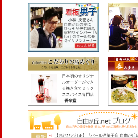
日本初のオリジナ
ルオーダーができ
る挽き立てミック
ススパイス専門店
-
香辛堂
【お詫びと訂正】『パール洋菓子店 自由が丘