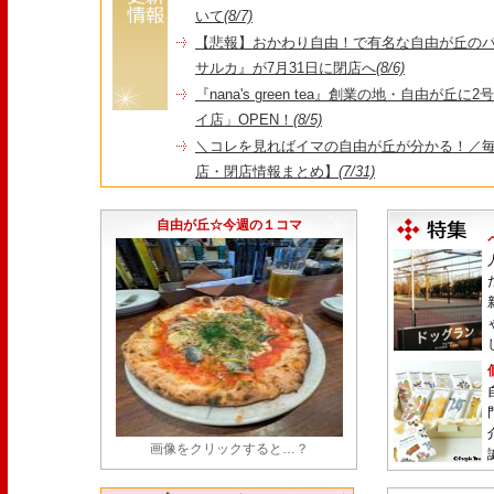
いて
(8/7)
【悲報】おかわり自由！で有名な自由が丘の
サルカ』が7月31日に閉店へ
(8/6)
『nana's green tea』創業の地・自由が丘
イ店」OPEN！
(8/5)
＼コレを見ればイマの自由が丘が分かる！／毎
店・閉店情報まとめ】
(7/31)
1日限定だった跡地に！家系×九州豚骨『かんむり
永久パス配布も！
(7/30)
自由が丘☆今週の１コマ
画像をクリックすると…？