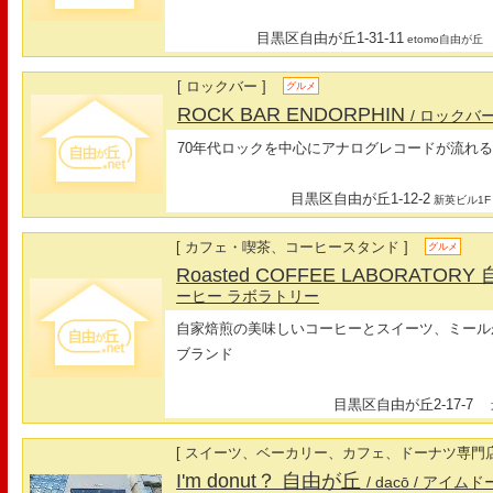
目黒区自由が丘1-31-11
etomo自由が丘
[ ロックバー ]
グルメ
ROCK BAR ENDORPHIN
/ ロックバ
70年代ロックを中心にアナログレコードが流れ
目黒区自由が丘1-12-2
新英ビル1F
[ カフェ・喫茶、コーヒースタンド ]
グルメ
Roasted COFFEE LABORATO
ーヒー ラボラトリー
自家焙煎の美味しいコーヒーとスイーツ、ミールが楽
ブランド
目黒区自由が丘2-17-7
最
[ スイーツ、ベーカリー、カフェ、ドーナツ専門店
I'm donut？ 自由が丘
/ dacō
/ アイム