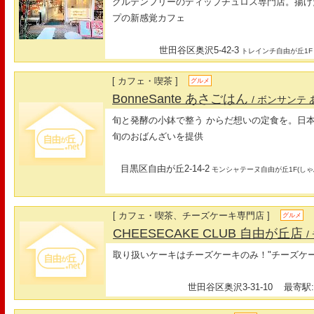
グルテンフリーのディップチュロス専門店。揚げ
プの新感覚カフェ
世田谷区奥沢5-42-3
トレインチ自由が丘1F
[ カフェ・喫茶 ]
グルメ
BonneSante あさごはん
/ ボンサンテ
旬と発酵の小鉢で整う からだ想いの定食を。日
旬のおばんざいを提供
目黒区自由が丘2-14-2
モンシャテーヌ自由が丘1F(しゃ
[ カフェ・喫茶、チーズケーキ専門店 ]
グルメ
CHEESECAKE CLUB 自由が丘店
取り扱いケーキはチーズケーキのみ！"チーズケーキ
世田谷区奥沢3-31-10
最寄駅: