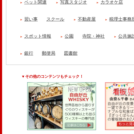
ペット関連
写真スタジオ
カラオケ店
習い事
スクール
不動産屋
税理士事務
スポット情報
公園
寺院・神社
公共施
銀行
郵便局
図書館
▼その他のコンテンツもチェック！