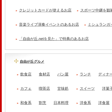
クレジットカードが使えるお店
スポーツ中継を観
音楽ライブ演奏イベントのあるお店
ミシュランガ
「自由が丘.netを見た」で特典のあるお店
自由が丘グルメ
飲食店
食材店
パン屋
ランチ
ディナ
カフェ
喫茶店
甘味処
スイーツ
洋菓
和食系
割烹
日本料理
洋食系
洋食屋