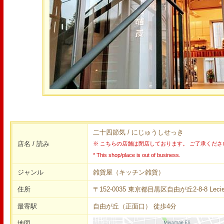
二十四節気 / にじゅうしせっき
店名 / 読み
※ こちらの店舗は閉店しております。 ご了承くださ
* This shop/place is out of business.
ジャンル
雑貨屋（キッチン雑貨）
住所
〒152-0035 東京都目黒区自由が丘2-8-8 Leciel
最寄駅
自由が丘（正面口） 徒歩4分
地図