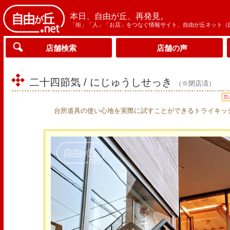
本日、自由が丘、再発見。
「街」「人」「お店」をつなぐ情報サイト、自由が丘ネット（
店舗検索
店舗の声
二十四節気 / にじゅうしせっき
（※閉店済）
買
台所道具の使い心地を実際に試すことができるトライキッ