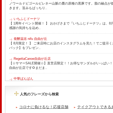
ノワールドビゴールピレネー山脈の麓の原種の黒豚です。脂の融点が
きます。旨みもばっちり..
いちふじドーナツ
【 1周年イベント開催！ 】 おかげさまで『いちふじドーナツ』は、8月
感謝の気持ちを込め..
発酵温浴 nifu 自由が丘
【 8月限定！ 】 ご来店時にお店のインスタグラムを見た！でご提示く
パック】をプレゼン..
RegettaCanoe自由が丘店
【☆サマーSALE開催☆】直営店限定！！お得なサンダルがいっぱい！！ こん
自由が丘店です🌻まだま..
中華ばんばん
8月15日（土）は夏季休業とさせていただきます。 翌16日（日）は通
ります。 ご来店の際は..
人気のフレーズから検索
tomoru
土曜日限定ランチセット(12:00〜15:00)はじまりました！※数量限
コロナに負けるな！応援店舗
テイクアウトできる
ッコラサラダをそえて)手..