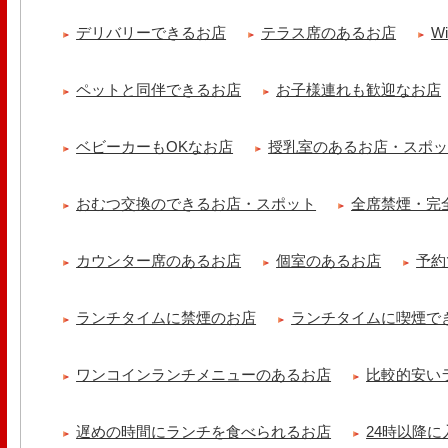
冷え性改善協会 ICITO
デリバリーできるお店
テラス席のあるお店
W
【 よもぎ蒸しやリラクゼーション専門の顧問契約 】 冷え性改善協会
クゼーション店を専..
ペットと同伴できるお店
お子様連れも歓迎なお店
ベビーカーもOKなお店
授乳室のあるお店・スポ
おむつ交換のできるお店・スポット
全席禁煙・完
カウンター席のあるお店
個室のあるお店
予約
ランチタイムに禁煙のお店
ランチタイムに喫煙で
ワンコインランチメニューのあるお店
比較的安い
遅めの時間にランチを食べられるお店
24時以降