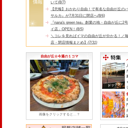
いて
(8/7)
【悲報】おかわり自由！で有名な自由が丘の
サルカ』が7月31日に閉店へ
(8/6)
『nana's green tea』創業の地・自由が丘
イ店」OPEN！
(8/5)
＼コレを見ればイマの自由が丘が分かる！／毎
店・閉店情報まとめ】
(7/31)
1日限定だった跡地に！家系×九州豚骨『かんむり
永久パス配布も！
(7/30)
自由が丘☆今週の１コマ
画像をクリックすると…？