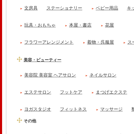
文房具
ステーショナリー
ベビー用品
キ
玩具・おもちゃ
本屋・書店
花屋
フラワーアレンジメント
着物・呉服屋
ス
美容・ビューティー
美容院 美容室 ヘアサロン
ネイルサロン
エステサロン
フットケア
まつげエクステ
ヨガスタジオ
フィットネス
マッサージ
その他