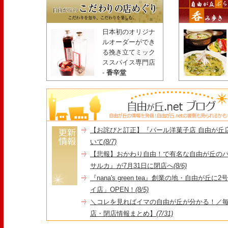
日本初のオリジナ
ルオーダーができ
る挽き立てミック
ススパイス専門店
-
香辛堂
【お詫びと訂正】『パール洋菓子店 自由が丘
いて
(8/7)
【悲報】おかわり自由！で有名な自由が丘の
サルカ』が7月31日に閉店へ
(8/6)
『nana's green tea』創業の地・自由が丘
イ店」OPEN！
(8/5)
＼コレを見ればイマの自由が丘が分かる！／毎
店・閉店情報まとめ】
(7/31)
1日限定だった跡地に！家系×九州豚骨『かんむり