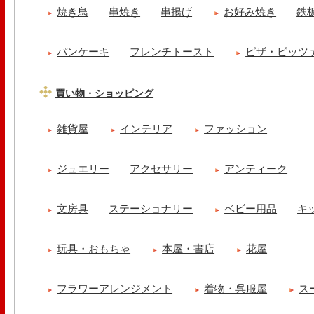
焼き鳥
串焼き
串揚げ
お好み焼き
鉄
パンケーキ
フレンチトースト
ピザ・ピッツ
買い物・ショッピング
雑貨屋
インテリア
ファッション
ジュエリー
アクセサリー
アンティーク
文房具
ステーショナリー
ベビー用品
キ
玩具・おもちゃ
本屋・書店
花屋
フラワーアレンジメント
着物・呉服屋
ス