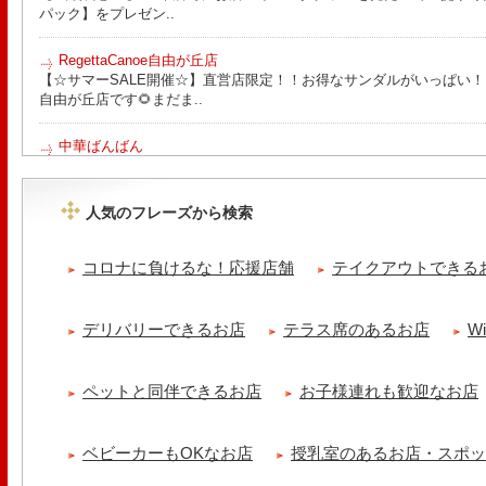
パック】をプレゼン..
RegettaCanoe自由が丘店
【☆サマーSALE開催☆】直営店限定！！お得なサンダルがいっぱい！！ こん
自由が丘店です🌻まだま..
中華ばんばん
8月15日（土）は夏季休業とさせていただきます。 翌16日（日）は通
ります。 ご来店の際は..
人気のフレーズから検索
tomoru
土曜日限定ランチセット(12:00〜15:00)はじまりました！※数量限
コロナに負けるな！応援店舗
テイクアウトできる
ッコラサラダをそえて)手..
冷え性改善協会 ICITO
デリバリーできるお店
テラス席のあるお店
W
【 よもぎ蒸しやリラクゼーション専門の顧問契約 】 冷え性改善協会
クゼーション店を専..
ペットと同伴できるお店
お子様連れも歓迎なお店
ベビーカーもOKなお店
授乳室のあるお店・スポ