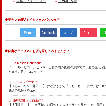
美容・ビューティー
Luz自由が丘
◆美カフェSPA / ビカフェスパをシェア
Twitter
Facebook
はてブ
Pocket
◆自由が丘エリアのお店を探してみませんか？
Le Monde Gourmand
ノワールドビゴールピレネー山脈の麓の原種の黒豚です。脂の融点が
きます。旨みもばっちり..
いちふじドーナツ
【 1周年イベント開催！ 】 おかげさまで『いちふじドーナツ』は、8月
感謝の気持ちを込め..
発酵温浴 nifu 自由が丘
【 8月限定！ 】 ご来店時にお店のインスタグラムを見た！でご提示く