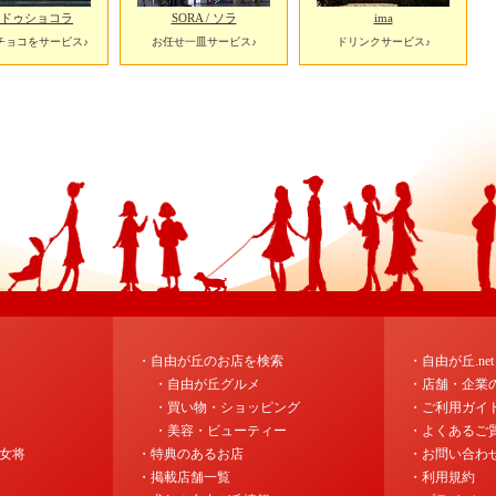
ドゥショコラ
SORA / ソラ
ima
チョコをサービス♪
お任せ一皿サービス♪
ドリンクサービス♪
・自由が丘のお店を検索
・自由が丘.ne
・自由が丘グルメ
・店舗・企業
・買い物・ショッピング
・ご利用ガイ
・美容・ビューティー
・よくあるご
女将
・特典のあるお店
・お問い合わ
・掲載店舗一覧
・利用規約