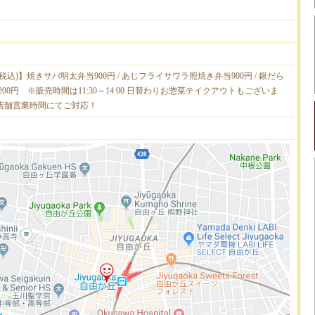
税込)】焼きサバ明太弁当900円 / あじフライサワラ照焼き弁当900円 / 銀だら
200円 ※販売時間は11:30～14:00 日替わりお惣菜テイクアウトもございま
00の店舗営業時間にてご対応！