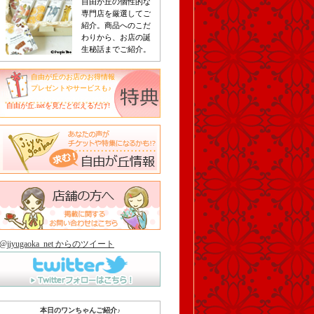
自由が丘の個性的な
専門店を厳選してご
紹介。商品へのこだ
わりから、お店の誕
生秘話までご紹介。
自由が丘のお店のお得情報
プレゼントやサービスも♪
自由が丘.netを見たと伝えるだけ!
@jiyugaoka_net からのツイート
本日のワンちゃんご紹介♪