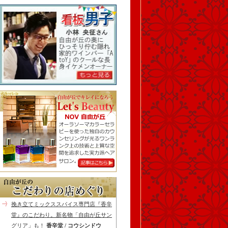
挽き立てミックススパイス専門店『香辛
堂』のこだわり。新名物「自由が丘サン
グリア」も！
香辛堂 / コウシンドウ