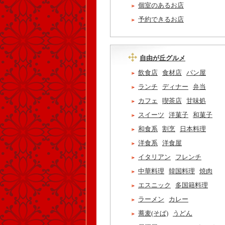
個室のあるお店
予約できるお店
自由が丘グルメ
飲食店
食材店
パン屋
ランチ
ディナー
弁当
カフェ
喫茶店
甘味処
スイーツ
洋菓子
和菓子
和食系
割烹
日本料理
洋食系
洋食屋
イタリアン
フレンチ
中華料理
韓国料理
焼肉
エスニック
多国籍料理
ラーメン
カレー
蕎麦(そば)
うどん