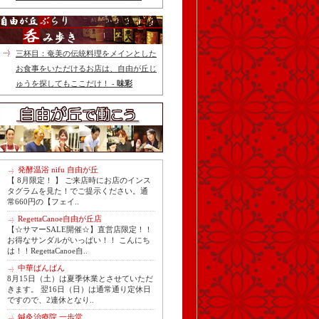
三杯目：奄美の伝統料理をメインとした
お食事をいただけるお店は、自由が丘じ
ゅうを探してもここだけ！ -
味彩
発酵温浴 nifu 自由が丘
【 8月限定！ 】 ご来店時にお店のインス
タグラムを見た！でご提示ください。通
常660円の【フェイ..
RegettaCanoe自由が丘店
【☆サマーSALE開催☆】直営店限定！！
お得なサンダルがいっぱい！！ こんにち
は！！RegettaCanoe自..
中華ばんばん
8月15日（土）は夏季休業とさせていただ
きます。 翌16日（日）は通常通り定休日
ですので、2連休となり..
鍼灸治療院 一歩堂