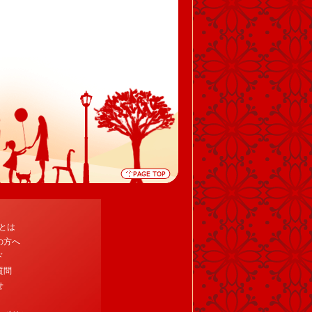
tとは
の方へ
ド
質問
せ