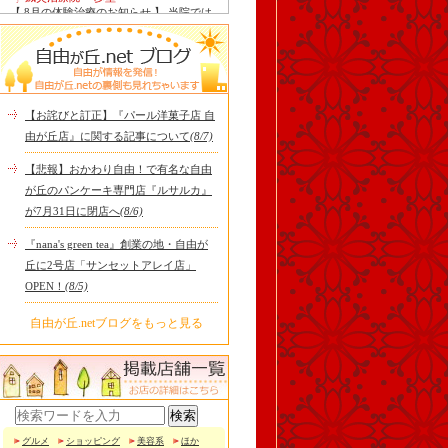
【 8月の体験治療のお知らせ 】 当院では
毎月第1月曜日を体験dayとし、当院の施
術をお得に体験し..
Le Monde Gourmand
今年も南アルプス @sachiblueberryfarm か
ら美味しいブルーベリーが😋
https://www.instagram.com/sachi..
【お詫びと訂正】『パール洋菓子店 自
tomoru
由が丘店』に関する記事について
(8/7)
土曜日限定ランチセット(12:00〜15:00)は
じまりました！※数量限定その日のおす
【悲報】おかわり自由！で有名な自由
すめサンドイッチ(ルッ..
が丘のパンケーキ専門店『ルサルカ』
cheese & booze ost
が7月31日に閉店へ
(8/6)
【 平日限定ランチメニュー 】 ワンプレー
トランチ登場！！パスタやリゾットにも
『nana's green tea』創業の地・自由が
色々付くようにな..
丘に2号店「サンセットアレイ店」
京都九条ねぎ焼き専門店 ねぎ家 -時代
OPEN！
(8/5)
家 旬-
【ランチ限定】鉄板炙りホルモン丼🔥本
日も大人気！香ばしく炙った新鮮ホルモ
自由が丘.netブログをもっと見る
ンに、濃厚な京都味噌だれ..
冷え性改善協会 ICITO
【 よもぎ蒸しやリラクゼーション専門の
顧問契約 】 冷え性改善協会は、小規模の
エステサロン、リ..
グルメ
ショッピング
美容系
ほか