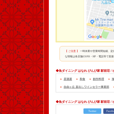
【 ご注意 】
一時休業や営業時間短縮、定
な情報は各店舗のSNS・HP・電話等で直
◆魚ダイニング はなれ びんび家 駅前荘 
居酒屋
和食
創作料理
自由ヶ丘 直出しワインセラー事業部
◆魚ダイニング はなれ びんび家 駅前荘 /
Twitter
Faceb