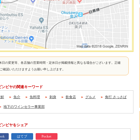
休日の変更等、各店舗の営業時間・定休日が掲載情報と異なる場合がございます。正確
接ご確認いただけますようお願い申し上げます。
/ ビンビヤの関連キーワード
海鮮
魚介
魚料理
刺身
飲食店
グルメ
角打 さっさば
地下のワインセラー事業部
 ビンビヤをシェア
ook
はてブ
Pocket