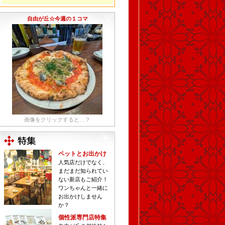
自由が丘☆今週の１コマ
画像をクリックすると…？
ペットとお出かけ
人気店だけでなく、
まだまだ知られてい
ない新店もご紹介！
ワンちゃんと一緒に
お出かけしません
か？
個性派専門店特集