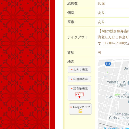
総席数
80席
個室
あり
座敷
あり
【3種の焼き魚弁当(
テイクアウト
海老しんじょ弁当1,
す！17:00～23:
貸切
可
地図
大きく表示
印刷用表示
現在地表示
Googleマップ