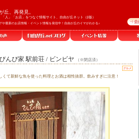
が丘、再発見。
」「人」「お店」をつなぐ情報サイト、自由が丘ネット（β版）
グや最新のお店情報・イベント情報を発信中！自由が丘のイマがわかる♪
びんび家 駅前荘 / ビンビヤ
（※閉店済）
グルメ
しくて新鮮な魚を使った料理とお酒は相性抜群。飲みすぎに注意！