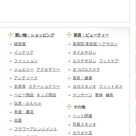
買い物・ショッピング
美容・ビューティー
雑貨屋
美容院 美容室 ヘアサロン
インテリア
ネイルサロン
ファッション
エステサロン
フットケア
ジュエリー
アクセサリー
まつげエクステ
アンティーク
美容・健康
文房具
ステーショナリー
ヨガスタジオ
フィットネス
ベビー用品
キッズ用品
マッサージ
整体
鍼灸
玩具・おもちゃ
その他
本屋・書店
ペット関連
花屋
写真スタジオ
フラワーアレンジメント
カラオケ店