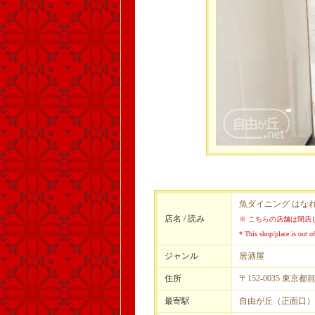
魚ダイニング はなれ
店名 / 読み
※ こちらの店舗は閉店
* This shop/place is out of
ジャンル
居酒屋
住所
〒152-0035 東京
最寄駅
自由が丘（正面口）