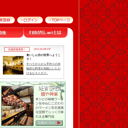
2025.05.08 UP
店舗情報更新！
食いしん坊の世界へようこ
そ！
すべてが１から手作りの本
格的な料理を気軽にいただ
けるビストロフ..