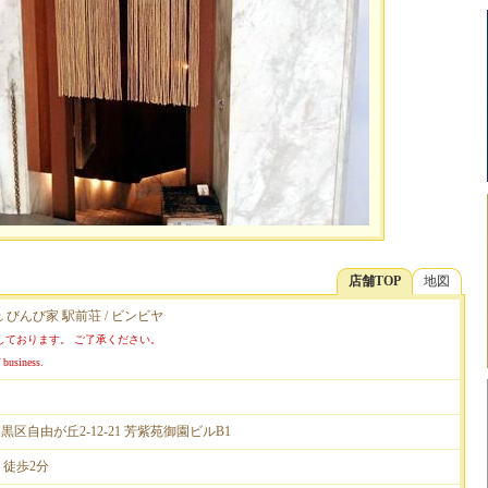
店舗TOP
地図
 びんび家 駅前荘 / ビンビヤ
しております。 ご了承ください。
 business.
都目黒区自由が丘2-12-21 芳紫苑御園ビルB1
 徒歩2分