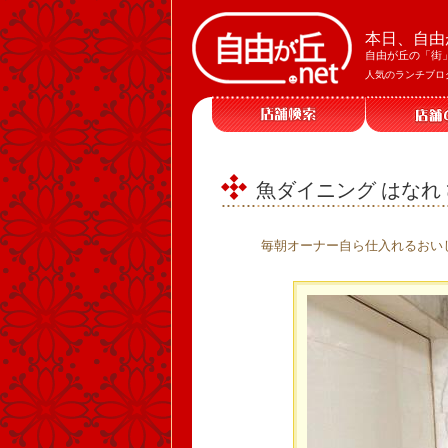
本日、自由
自由が丘の「街
人気のランチブロ
魚ダイニング はなれ 
毎朝オーナー自ら仕入れるおい