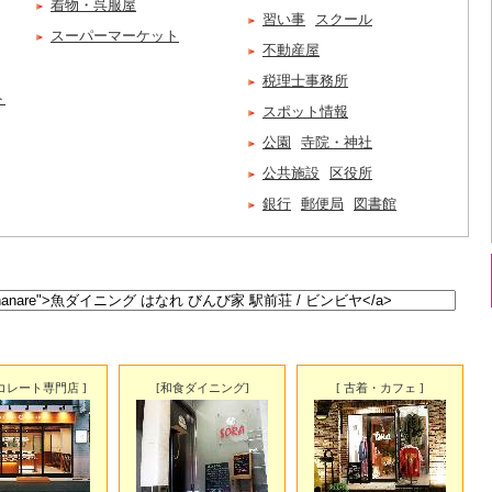
着物・呉服屋
習い事
スクール
スーパーマーケット
不動産屋
税理士事務所
ト
スポット情報
公園
寺院・神社
公共施設
区役所
銀行
郵便局
図書館
ョコレート専門店 ]
[和食ダイニング]
[ 古着・カフェ ]