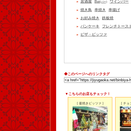
居酒屋
Bar
ワインバー
(バー)
焼き鳥
串焼き
串揚げ
お好み焼き
鉄板焼
パンケーキ
フレンチトース
ピザ・ピッツァ
◆このページへのリンクタグ
▼こちらのお店もチェック！
[ 釜焼きピッツァ ]
[ チ