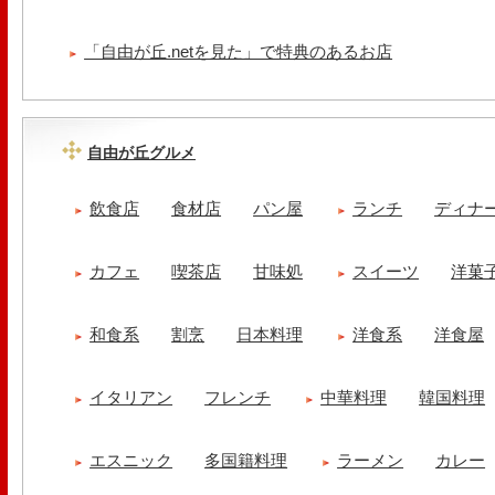
「自由が丘.netを見た」で特典のあるお店
自由が丘グルメ
飲食店
食材店
パン屋
ランチ
ディナ
カフェ
喫茶店
甘味処
スイーツ
洋菓
和食系
割烹
日本料理
洋食系
洋食屋
イタリアン
フレンチ
中華料理
韓国料理
エスニック
多国籍料理
ラーメン
カレー