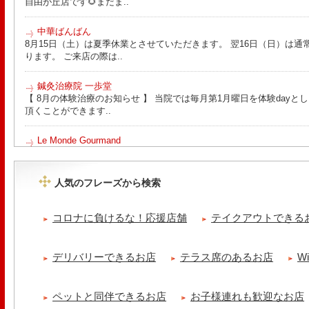
自由が丘店です🌻まだま..
中華ばんばん
8月15日（土）は夏季休業とさせていただきます。 翌16日（日）は通
ります。 ご来店の際は..
鍼灸治療院 一歩堂
【 8月の体験治療のお知らせ 】 当院では毎月第1月曜日を体験day
頂くことができます..
Le Monde Gourmand
今年も南アルプス @sachiblueberryfarm から美味しいブルーベリーが
https://www.instagram.com/sachiblueberryfarm/
人気のフレーズから検索
tomoru
土曜日限定ランチセット(12:00〜15:00)はじまりました！※数量限
コロナに負けるな！応援店舗
テイクアウトできる
ッコラサラダをそえて)手..
cheese & booze ost
デリバリーできるお店
テラス席のあるお店
W
【 平日限定ランチメニュー 】 ワンプレートランチ登場！！パスタや
ました！日替わりの..
ペットと同伴できるお店
お子様連れも歓迎なお店
京都九条ねぎ焼き専門店 ねぎ家 -時代家 旬-