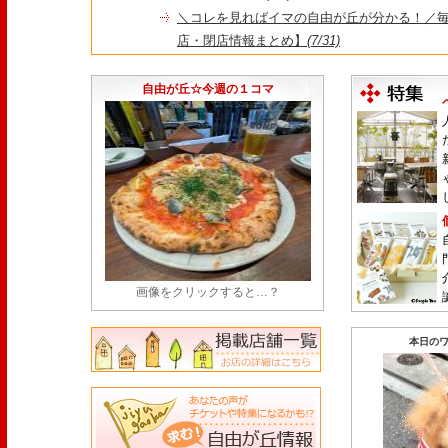
＼コレを見ればイマの自由が丘が分かる！／毎
店・閉店情報まとめ】
(7/31)
1日限定だった跡地に！家系×九州豚骨『かんむり
永久パス配布も！
(7/30)
自由が丘☆今週の１コマ
画像をクリックすると…？
本日のワ