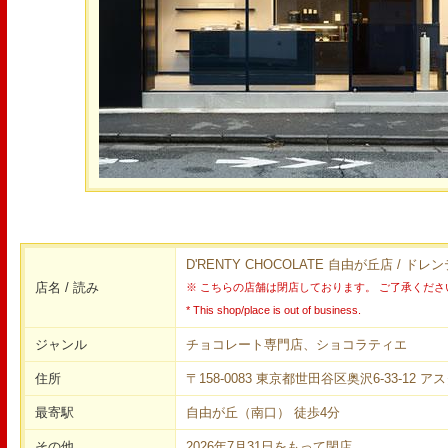
D'RENTY CHOCOLATE 自由が丘店 / 
店名 / 読み
※ こちらの店舗は閉店しております。 ご了承くださ
* This shop/place is out of business.
ジャンル
チョコレート専門店、ショコラティエ
住所
〒158-0083 東京都世田谷区奥沢6-33-12 ア
最寄駅
自由が丘（南口） 徒歩4分
その他
2026年7月31日をもって閉店。