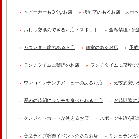
【ランチ限定】鉄板炙りホルモン丼🔥本日も大人気！香ばしく炙った
だれ。とろりとした温泉卵..
ベビーカーもOKなお店
授乳室のあるお店・スポ
冷え性改善協会 ICITO
【 よもぎ蒸しやリラクゼーション専門の顧問契約 】 冷え性改善協会
おむつ交換のできるお店・スポット
全席禁煙・完
クゼーション店を専..
カウンター席のあるお店
個室のあるお店
予約
ランチタイムに禁煙のお店
ランチタイムに喫煙で
ワンコインランチメニューのあるお店
比較的安い
遅めの時間にランチを食べられるお店
24時以降
クレジットカードが使えるお店
スポーツ中継を観
音楽ライブ演奏イベントのあるお店
ミシュランガ