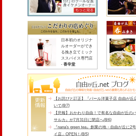
日本初のオリジナ
ルオーダーができ
る挽き立てミック
ススパイス専門店
-
香辛堂
【お詫びと訂正】『パール洋菓子店 自由が丘
いて
(8/7)
【悲報】おかわり自由！で有名な自由が丘の
サルカ』が7月31日に閉店へ
(8/6)
『nana's green tea』創業の地・自由が丘
イ店」OPEN！
(8/5)