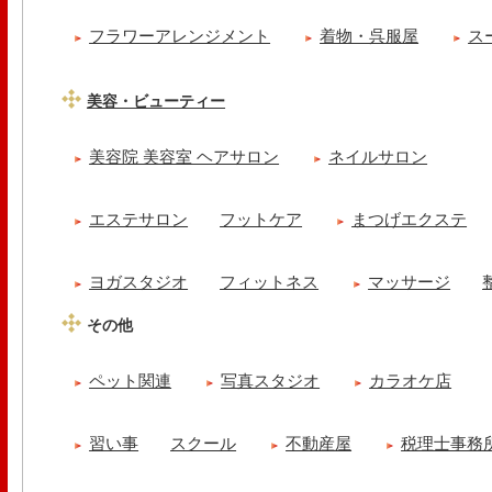
フラワーアレンジメント
着物・呉服屋
ス
美容・ビューティー
美容院 美容室 ヘアサロン
ネイルサロン
エステサロン
フットケア
まつげエクステ
ヨガスタジオ
フィットネス
マッサージ
その他
ペット関連
写真スタジオ
カラオケ店
習い事
スクール
不動産屋
税理士事務