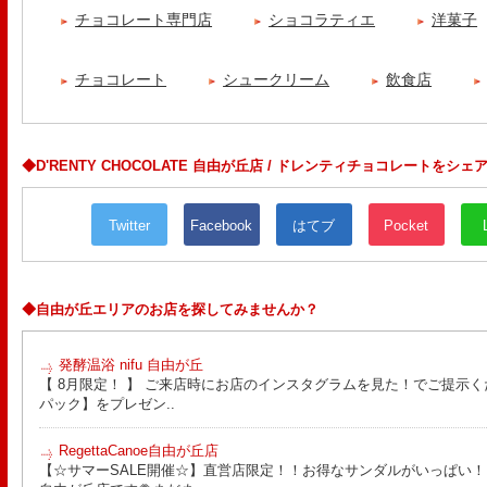
チョコレート専門店
ショコラティエ
洋菓子
チョコレート
シュークリーム
飲食店
◆D'RENTY CHOCOLATE 自由が丘店 / ドレンティチョコレートをシェ
Twitter
Facebook
はてブ
Pocket
◆自由が丘エリアのお店を探してみませんか？
発酵温浴 nifu 自由が丘
【 8月限定！ 】 ご来店時にお店のインスタグラムを見た！でご提示く
パック】をプレゼン..
RegettaCanoe自由が丘店
【☆サマーSALE開催☆】直営店限定！！お得なサンダルがいっぱい！！ こん