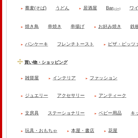
蕎麦(そば)
うどん
居酒屋
Bar
ワ
(バー)
焼き鳥
串焼き
串揚げ
お好み焼き
鉄
パンケーキ
フレンチトースト
ピザ・ピッツ
買い物・ショッピング
雑貨屋
インテリア
ファッション
ジュエリー
アクセサリー
アンティーク
文房具
ステーショナリー
ベビー用品
キ
玩具・おもちゃ
本屋・書店
花屋