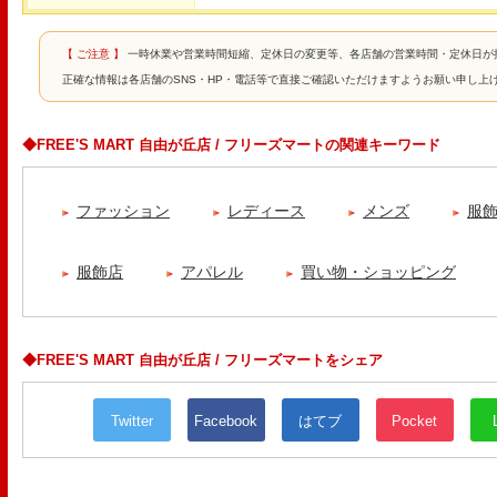
【 ご注意 】
一時休業や営業時間短縮、定休日の変更等、各店舗の営業時間・定休日が
正確な情報は各店舗のSNS・HP・電話等で直接ご確認いただけますようお願い申し上
◆FREE'S MART 自由が丘店 / フリーズマートの関連キーワード
ファッション
レディース
メンズ
服
服飾店
アパレル
買い物・ショッピング
◆FREE'S MART 自由が丘店 / フリーズマートをシェア
Twitter
Facebook
はてブ
Pocket