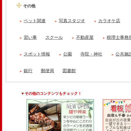
その他
ペット関連
写真スタジオ
カラオケ店
習い事
スクール
不動産屋
税理士事務
スポット情報
公園
寺院・神社
公共施
銀行
郵便局
図書館
▼その他のコンテンツもチェック！