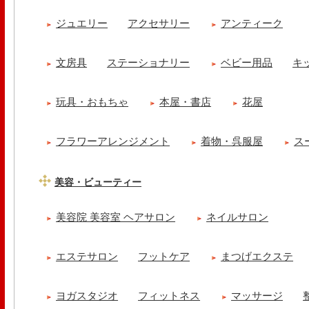
ジュエリー
アクセサリー
アンティーク
文房具
ステーショナリー
ベビー用品
キ
玩具・おもちゃ
本屋・書店
花屋
フラワーアレンジメント
着物・呉服屋
ス
美容・ビューティー
美容院 美容室 ヘアサロン
ネイルサロン
エステサロン
フットケア
まつげエクステ
ヨガスタジオ
フィットネス
マッサージ