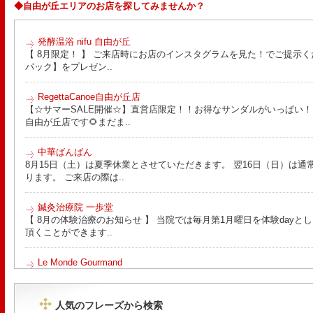
◆自由が丘エリアのお店を探してみませんか？
発酵温浴 nifu 自由が丘
【 8月限定！ 】 ご来店時にお店のインスタグラムを見た！でご提示く
パック】をプレゼン..
RegettaCanoe自由が丘店
【☆サマーSALE開催☆】直営店限定！！お得なサンダルがいっぱい！！ こん
自由が丘店です🌻まだま..
中華ばんばん
8月15日（土）は夏季休業とさせていただきます。 翌16日（日）は通
ります。 ご来店の際は..
鍼灸治療院 一歩堂
【 8月の体験治療のお知らせ 】 当院では毎月第1月曜日を体験day
頂くことができます..
Le Monde Gourmand
今年も南アルプス @sachiblueberryfarm から美味しいブルーベリーが
https://www.instagram.com/sachiblueberryfarm/
人気のフレーズから検索