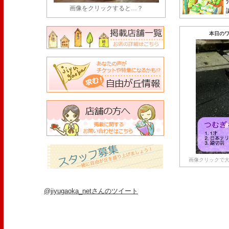
画像をクリックすると…？
本日のワ
画像クリックで大
@jiyugaoka_netさんのツイート