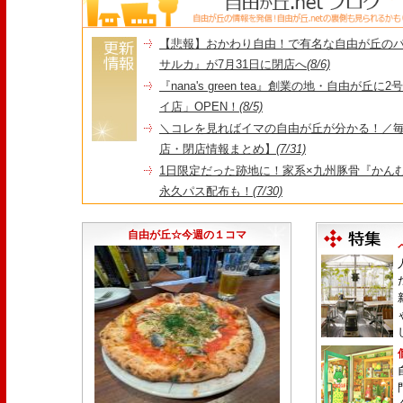
【悲報】おかわり自由！で有名な自由が丘の
サルカ』が7月31日に閉店へ
(8/6)
『nana's green tea』創業の地・自由が丘
イ店」OPEN！
(8/5)
＼コレを見ればイマの自由が丘が分かる！／毎
店・閉店情報まとめ】
(7/31)
1日限定だった跡地に！家系×九州豚骨『かんむり
永久パス配布も！
(7/30)
【悲報】"Made in Tokyo"にこだわった『
由が丘店』が閉店
(7/29)
自由が丘☆今週の１コマ