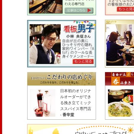
日本初のオリジナ
ルオーダーができ
る挽き立てミック
ススパイス専門店
-
香辛堂