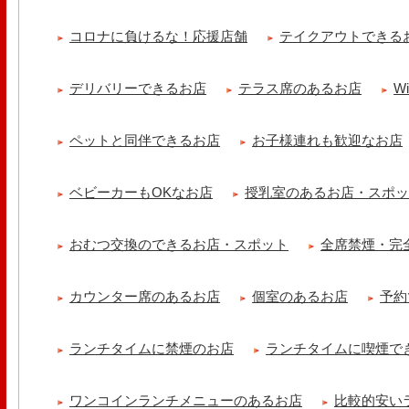
tomoru
土曜日限定ランチセット(12:00〜15:00)はじまりました！※数量限
コロナに負けるな！応援店舗
テイクアウトできる
ッコラサラダをそえて)手..
cheese & booze ost
デリバリーできるお店
テラス席のあるお店
W
【 平日限定ランチメニュー 】 ワンプレートランチ登場！！パスタや
ました！日替わりの..
ペットと同伴できるお店
お子様連れも歓迎なお店
京都九条ねぎ焼き専門店 ねぎ家 -時代家 旬-
【ランチ限定】鉄板炙りホルモン丼🔥本日も大人気！香ばしく炙った
だれ。とろりとした温泉卵..
ベビーカーもOKなお店
授乳室のあるお店・スポ
冷え性改善協会 ICITO
【 よもぎ蒸しやリラクゼーション専門の顧問契約 】 冷え性改善協会
おむつ交換のできるお店・スポット
全席禁煙・完
クゼーション店を専..
カウンター席のあるお店
個室のあるお店
予約
ランチタイムに禁煙のお店
ランチタイムに喫煙で
ワンコインランチメニューのあるお店
比較的安い