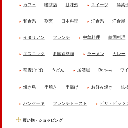
カフェ
喫茶店
甘味処
スイーツ
洋菓
和食系
割烹
日本料理
洋食系
洋食屋
イタリアン
フレンチ
中華料理
韓国料理
エスニック
多国籍料理
ラーメン
カレー
蕎麦(そば)
うどん
居酒屋
Bar
ワ
(バー)
焼き鳥
串焼き
串揚げ
お好み焼き
鉄
パンケーキ
フレンチトースト
ピザ・ピッツ
買い物・ショッピング