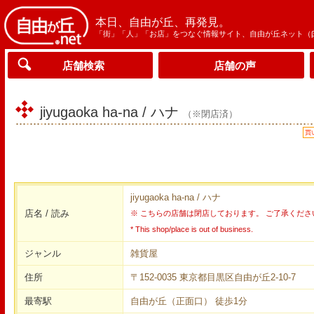
本日、自由が丘、再発見。
「街」「人」「お店」をつなぐ情報サイト、自由が丘ネット（
店舗検索
店舗の声
jiyugaoka ha-na / ハナ
（※閉店済）
買
jiyugaoka ha-na / ハナ
店名 / 読み
※ こちらの店舗は閉店しております。 ご了承くださ
* This shop/place is out of business.
ジャンル
雑貨屋
住所
〒152-0035 東京都目黒区自由が丘2-10-7
最寄駅
自由が丘（正面口） 徒歩1分