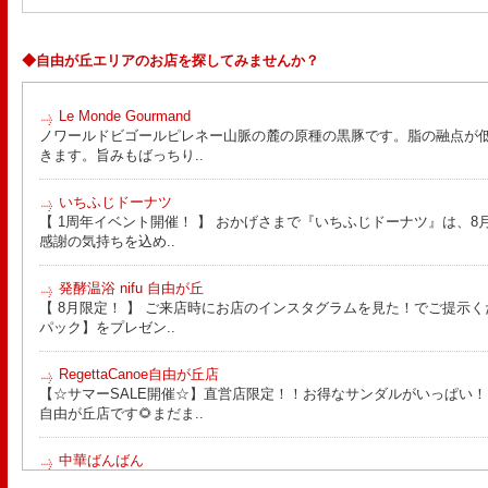
◆自由が丘エリアのお店を探してみませんか？
Le Monde Gourmand
ノワールドビゴールピレネー山脈の麓の原種の黒豚です。脂の融点が
きます。旨みもばっちり..
いちふじドーナツ
【 1周年イベント開催！ 】 おかげさまで『いちふじドーナツ』は、8月
感謝の気持ちを込め..
発酵温浴 nifu 自由が丘
【 8月限定！ 】 ご来店時にお店のインスタグラムを見た！でご提示く
パック】をプレゼン..
RegettaCanoe自由が丘店
【☆サマーSALE開催☆】直営店限定！！お得なサンダルがいっぱい！！ こん
自由が丘店です🌻まだま..
中華ばんばん
8月15日（土）は夏季休業とさせていただきます。 翌16日（日）は通