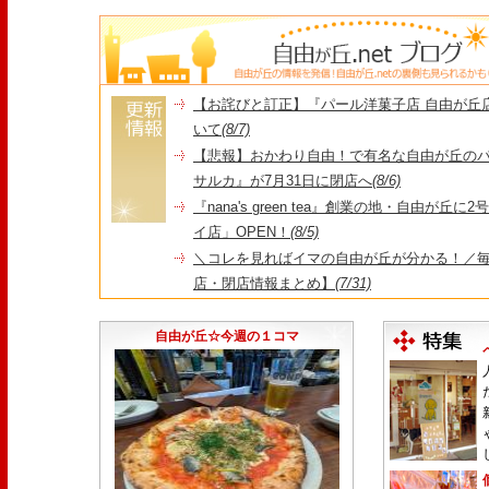
【お詫びと訂正】『パール洋菓子店 自由が丘
いて
(8/7)
【悲報】おかわり自由！で有名な自由が丘の
サルカ』が7月31日に閉店へ
(8/6)
『nana's green tea』創業の地・自由が丘
イ店」OPEN！
(8/5)
＼コレを見ればイマの自由が丘が分かる！／毎
店・閉店情報まとめ】
(7/31)
1日限定だった跡地に！家系×九州豚骨『かんむり
永久パス配布も！
(7/30)
自由が丘☆今週の１コマ