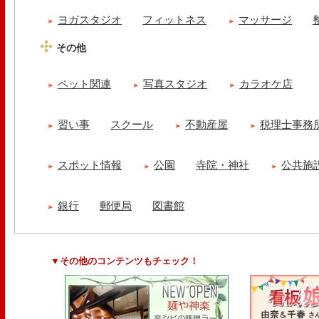
ヨガスタジオ
フィットネス
マッサージ
その他
ペット関連
写真スタジオ
カラオケ店
習い事
スクール
不動産屋
税理士事務
スポット情報
公園
寺院・神社
公共施
銀行
郵便局
図書館
▼その他のコンテンツもチェック！