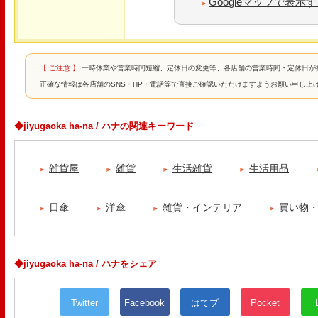
Googleマップで表示
【 ご注意 】
一時休業や営業時間短縮、定休日の変更等、各店舗の営業時間・定休日が
正確な情報は各店舗のSNS・HP・電話等で直接ご確認いただけますようお願い申し上
◆jiyugaoka ha-na / ハナの関連キーワード
雑貨屋
雑貨
生活雑貨
生活用品
日傘
洋傘
雑貨・インテリア
買い物
◆jiyugaoka ha-na / ハナをシェア
Twitter
Facebook
はてブ
Pocket