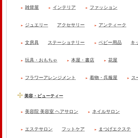
雑貨屋
インテリア
ファッション
ジュエリー
アクセサリー
アンティーク
文房具
ステーショナリー
ベビー用品
キ
玩具・おもちゃ
本屋・書店
花屋
フラワーアレンジメント
着物・呉服屋
ス
美容・ビューティー
美容院 美容室 ヘアサロン
ネイルサロン
エステサロン
フットケア
まつげエクステ