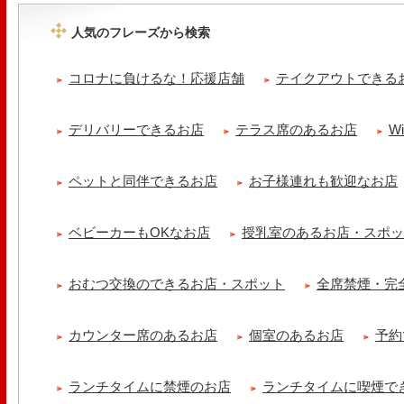
ります。 ご来店の際は..
人気のフレーズから検索
tomoru
土曜日限定ランチセット(12:00〜15:00)はじまりました！※数量限
コロナに負けるな！応援店舗
テイクアウトできる
ッコラサラダをそえて)手..
冷え性改善協会 ICITO
デリバリーできるお店
テラス席のあるお店
W
【 よもぎ蒸しやリラクゼーション専門の顧問契約 】 冷え性改善協会
クゼーション店を専..
ペットと同伴できるお店
お子様連れも歓迎なお店
ベビーカーもOKなお店
授乳室のあるお店・スポ
おむつ交換のできるお店・スポット
全席禁煙・完
カウンター席のあるお店
個室のあるお店
予約
ランチタイムに禁煙のお店
ランチタイムに喫煙で