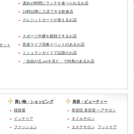
遅めの時間にランチを食べられるお店
24時以降に入店できる飲食店
クレジットカードが使えるお店
スポーツ中継を観戦できるお店
音楽ライブ演奏イベントのあるお店
ポット
ミシュランガイドで話題のお店
「自由が丘.netを見た」で特典のあるお店
買い物・ショッピング
美容・ビューティー
雑貨屋
美容院 美容室 ヘアサロン
インテリア
ネイルサロン
ファッション
エステサロン
フットケア