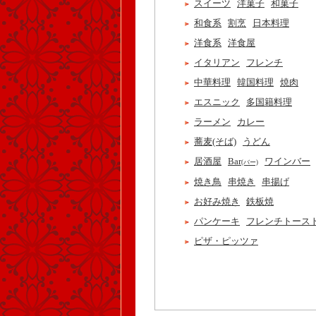
スイーツ
洋菓子
和菓子
和食系
割烹
日本料理
洋食系
洋食屋
イタリアン
フレンチ
中華料理
韓国料理
焼肉
エスニック
多国籍料理
ラーメン
カレー
蕎麦(そば)
うどん
居酒屋
Bar
ワインバー
(バー)
焼き鳥
串焼き
串揚げ
お好み焼き
鉄板焼
パンケーキ
フレンチトース
ピザ・ピッツァ