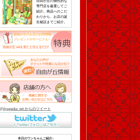
自由が丘の個性的な
専門店を厳選してご
紹介。商品へのこだ
わりから、お店の誕
生秘話までご紹介。
自由が丘のお店のお得情報
プレゼントやサービスも♪
自由が丘.netを見たと伝えるだけ!
@jiyugaoka_net からのツイート
本日のワンちゃんご紹介♪