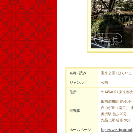
名称 / 読み
宝来公園 / ほらい
ジャンル
公園
住所
〒145-0071 東京都
田園調布駅 徒歩5分
自由が丘（南口） 徒
最寄駅
奥沢駅 徒歩20分
九品仏駅 徒歩20分
ホームページ
http://www.city.ota.t