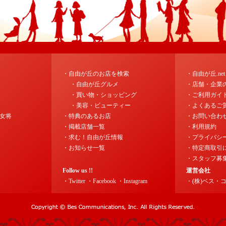
・自由が丘のお店を検索
・自由が丘.ne
・自由が丘グルメ
・店舗・企業
・買い物・ショッピング
・ご利用ガイ
・美容・ビューティー
・よくあるご
女将
・特典のあるお店
・お問い合わ
・掲載店舗一覧
・利用規約
・求む！自由が丘情報
・プライバシ
・お知らせ一覧
・特定商取引
・スタッフ募
Follow us !!
運営会社
・Twitter
・Facebook
・Instagram
・(株)ベス・