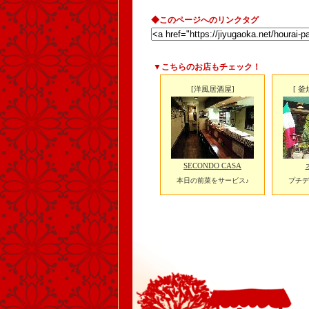
◆このページへのリンクタグ
▼こちらのお店もチェック！
[洋風居酒屋]
[ 
SECONDO CASA
本日の前菜をサービス♪
プチデ