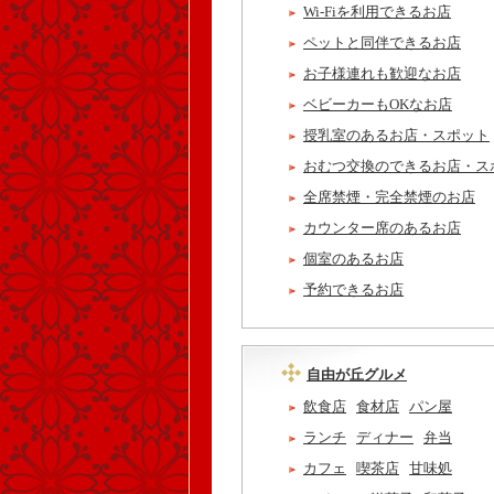
Wi-Fiを利用できるお店
ペットと同伴できるお店
お子様連れも歓迎なお店
ベビーカーもOKなお店
授乳室のあるお店・スポット
おむつ交換のできるお店・ス
全席禁煙・完全禁煙のお店
カウンター席のあるお店
個室のあるお店
予約できるお店
自由が丘グルメ
飲食店
食材店
パン屋
ランチ
ディナー
弁当
カフェ
喫茶店
甘味処