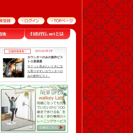
2025.05.09 UP
店舗情報更新！
カウンターのみの創作ビス
トロ居酒屋
サクっと呑みたいときに立
ち寄りやすいカウンターの
みの創作ビスト..