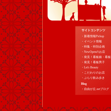
サイトコンテンツ
・新着情報Pickup
・イベント情報
・特集・特別企画
・NewOpenのお店
・発見！看板娘・看板
・発見！看板男子
・Let's Beauty
・こだわりのお店
・ぶらり飲み歩き
Blog
・自由が丘.netブログ