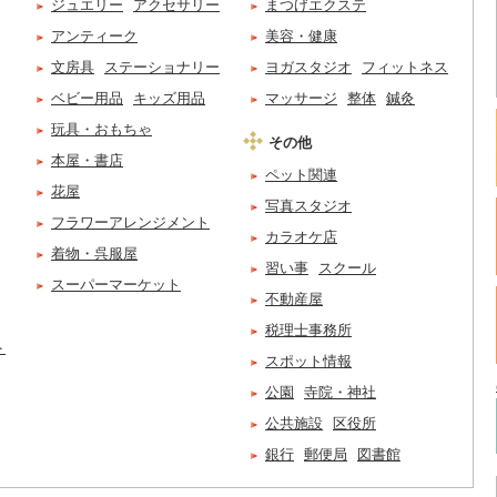
ジュエリー
アクセサリー
まつげエクステ
アンティーク
美容・健康
文房具
ステーショナリー
ヨガスタジオ
フィットネス
ベビー用品
キッズ用品
マッサージ
整体
鍼灸
玩具・おもちゃ
その他
本屋・書店
ペット関連
花屋
写真スタジオ
フラワーアレンジメント
カラオケ店
着物・呉服屋
習い事
スクール
スーパーマーケット
不動産屋
税理士事務所
ト
スポット情報
公園
寺院・神社
公共施設
区役所
銀行
郵便局
図書館