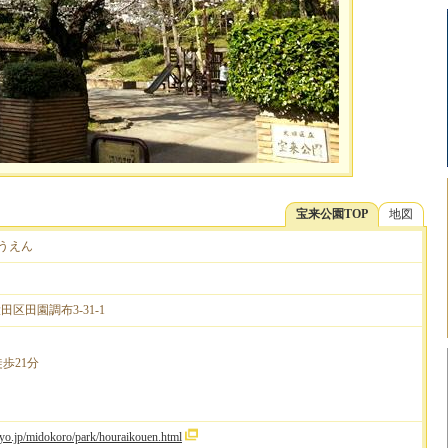
宝来公園TOP
地図
こうえん
大田区田園調布3-31-1
歩21分
okyo.jp/midokoro/park/houraikouen.html