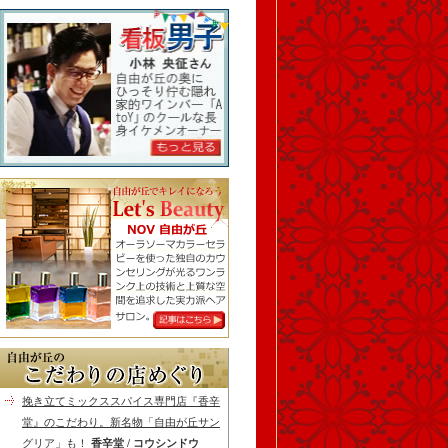
挽き立てミックススパイス専門店『香辛
堂』のこだわり。新名物「自由が丘サン
グリア」も！
香辛堂 / コウシンドウ