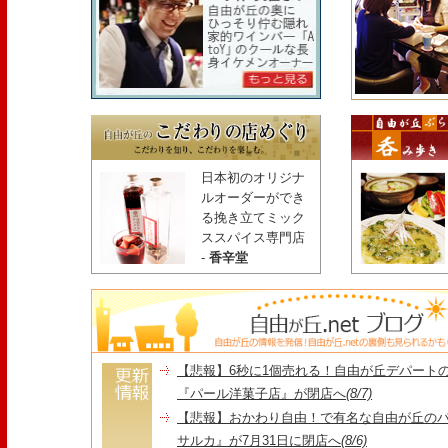
日本初のオリジナ
ルオーダーができ
る挽き立てミック
ススパイス専門店
-
香辛堂
【悲報】6秒に1個売れる！自由が丘デパート
『パール洋菓子店』が閉店へ
(8/7)
【悲報】おかわり自由！で有名な自由が丘の
サルカ』が7月31日に閉店へ
(8/6)