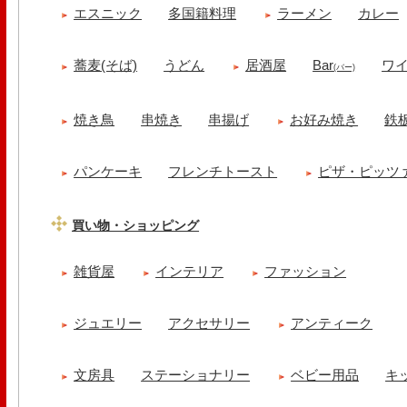
エスニック
多国籍料理
ラーメン
カレー
蕎麦(そば)
うどん
居酒屋
Bar
ワ
(バー)
焼き鳥
串焼き
串揚げ
お好み焼き
鉄
パンケーキ
フレンチトースト
ピザ・ピッツ
買い物・ショッピング
雑貨屋
インテリア
ファッション
ジュエリー
アクセサリー
アンティーク
文房具
ステーショナリー
ベビー用品
キ