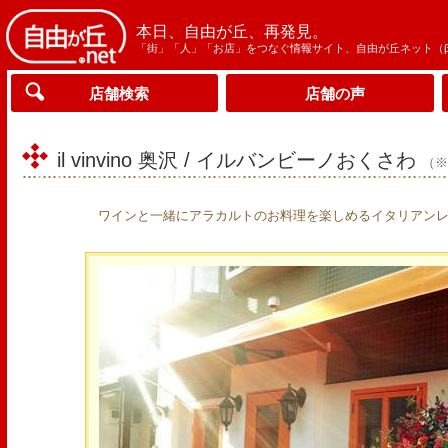
本日、自由が丘、再発見。
「街」「人」「お店」をつなぐ情報サイト、自由が丘ネット（
店舗検索
店舗の声
il vinvino 奥沢 / イルバンビーノおくさわ
（
ワインと一緒にアラカルトのお料理を楽しめるイタリアン