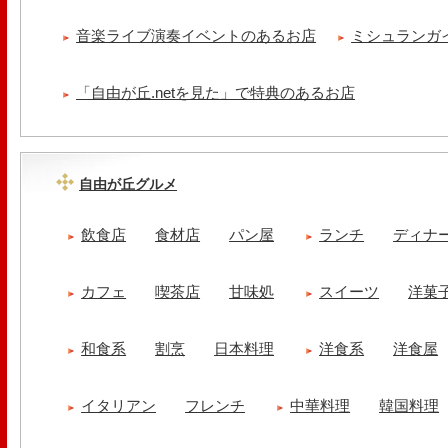
音楽ライブ演奏イベントのあるお店
ミシュランガ
「自由が丘.netを見た」で特典のあるお店
自由が丘グルメ
飲食店
食材店
パン屋
ランチ
ディナ
カフェ
喫茶店
甘味処
スイーツ
洋菓
和食系
割烹
日本料理
洋食系
洋食屋
イタリアン
フレンチ
中華料理
韓国料理