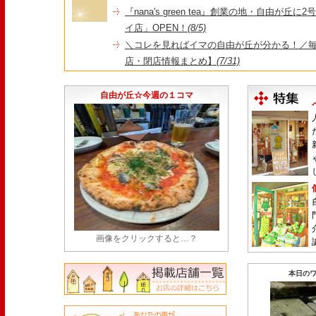
『nana's green tea』創業の地・自由が丘
イ店」OPEN！
(8/5)
＼コレを見ればイマの自由が丘が分かる！／毎
店・閉店情報まとめ】
(7/31)
1日限定だった跡地に！家系×九州豚骨『かんむり
永久パス配布も！
(7/30)
自由が丘☆今週の１コマ
画像をクリックすると…？
本日のワ