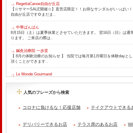
RegettaCanoe自由が丘店
【☆サマーSALE開催☆】直営店限定！！お得なサンダルがいっぱい！！ こん
自由が丘店です🌻まだま..
中華ばんばん
8月15日（土）は夏季休業とさせていただきます。 翌16日（日）は通
ります。 ご来店の際は..
鍼灸治療院 一歩堂
【 8月の体験治療のお知らせ 】 当院では毎月第1月曜日を体験day
頂くことができます..
Le Monde Gourmand
今年も南アルプス @sachiblueberryfarm から美味しいブルーベリーが
https://www.instagram.com/sachiblueberryfarm/
人気のフレーズから検索
tomoru
土曜日限定ランチセット(12:00〜15:00)はじまりました！※数量限
コロナに負けるな！応援店舗
テイクアウトできる
ッコラサラダをそえて)手..
cheese & booze ost
デリバリーできるお店
テラス席のあるお店
W
【 平日限定ランチメニュー 】 ワンプレートランチ登場！！パスタや
ました！日替わりの..