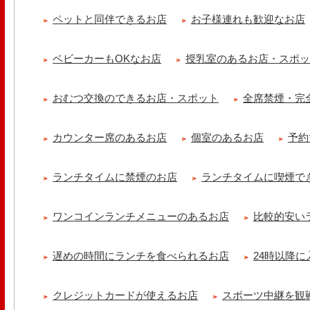
ペットと同伴できるお店
お子様連れも歓迎なお店
京都九条ねぎ焼き専門店 ねぎ家 -時代家 旬-
【ランチ限定】鉄板炙りホルモン丼🔥本日も大人気！香ばしく炙った
だれ。とろりとした温泉卵..
ベビーカーもOKなお店
授乳室のあるお店・スポ
冷え性改善協会 ICITO
【 よもぎ蒸しやリラクゼーション専門の顧問契約 】 冷え性改善協会
おむつ交換のできるお店・スポット
全席禁煙・完
クゼーション店を専..
カウンター席のあるお店
個室のあるお店
予約
ランチタイムに禁煙のお店
ランチタイムに喫煙で
ワンコインランチメニューのあるお店
比較的安い
遅めの時間にランチを食べられるお店
24時以降
クレジットカードが使えるお店
スポーツ中継を観