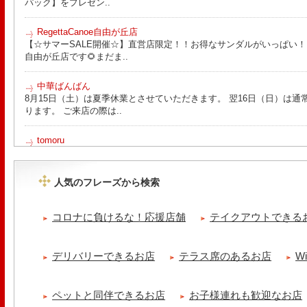
パック】をプレゼン..
RegettaCanoe自由が丘店
【☆サマーSALE開催☆】直営店限定！！お得なサンダルがいっぱい！！ こん
自由が丘店です🌻まだま..
中華ばんばん
8月15日（土）は夏季休業とさせていただきます。 翌16日（日）は通
ります。 ご来店の際は..
tomoru
土曜日限定ランチセット(12:00〜15:00)はじまりました！※数量限
ッコラサラダをそえて)手..
人気のフレーズから検索
Le Monde Gourmand
シストロン仔羊の煮込み パニスとリ・ダニョーのパネ フランスの仔
コロナに負けるな！応援店舗
テイクアウトできる
煮込みました ニースの郷..
冷え性改善協会 ICITO
デリバリーできるお店
テラス席のあるお店
W
【 よもぎ蒸しやリラクゼーション専門の顧問契約 】 冷え性改善協会
クゼーション店を専..
ペットと同伴できるお店
お子様連れも歓迎なお店