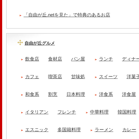
「自由が丘.netを見た」で特典のあるお店
自由が丘グルメ
飲食店
食材店
パン屋
ランチ
ディナ
カフェ
喫茶店
甘味処
スイーツ
洋菓
和食系
割烹
日本料理
洋食系
洋食屋
イタリアン
フレンチ
中華料理
韓国料理
エスニック
多国籍料理
ラーメン
カレー