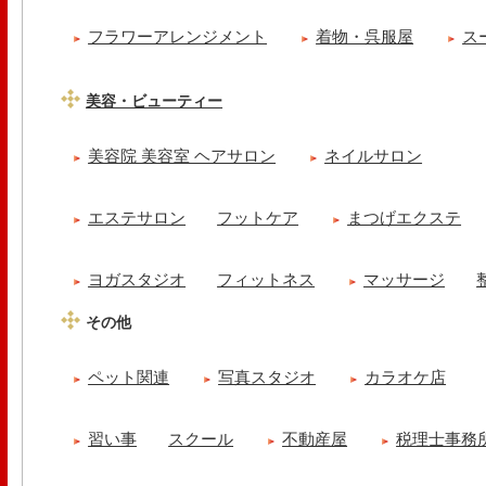
フラワーアレンジメント
着物・呉服屋
ス
美容・ビューティー
美容院 美容室 ヘアサロン
ネイルサロン
エステサロン
フットケア
まつげエクステ
ヨガスタジオ
フィットネス
マッサージ
その他
ペット関連
写真スタジオ
カラオケ店
習い事
スクール
不動産屋
税理士事務