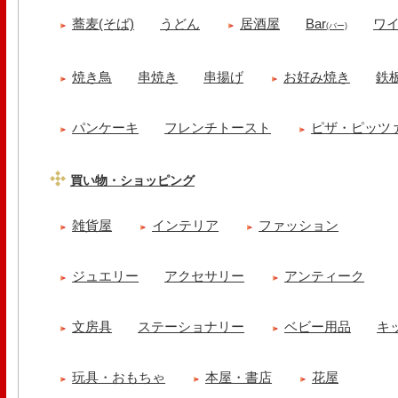
蕎麦(そば)
うどん
居酒屋
Bar
ワ
(バー)
焼き鳥
串焼き
串揚げ
お好み焼き
鉄
パンケーキ
フレンチトースト
ピザ・ピッツ
買い物・ショッピング
雑貨屋
インテリア
ファッション
ジュエリー
アクセサリー
アンティーク
文房具
ステーショナリー
ベビー用品
キ
玩具・おもちゃ
本屋・書店
花屋