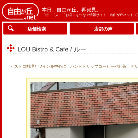
本日、自由が丘、再発見。
「街」「人」「お店」をつなぐ情報サイト、自由が丘ネット（
店舗検索
店舗の声
LOU Bistro & Cafe / ルー
ビストロ料理とワインを中心に、ハンドドリップコーヒーや紅茶、デ