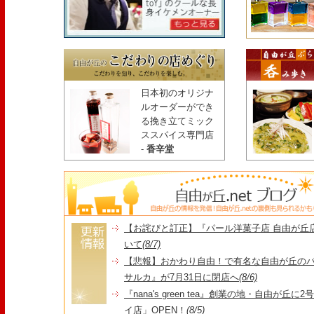
日本初のオリジナ
ルオーダーができ
る挽き立てミック
ススパイス専門店
-
香辛堂
【お詫びと訂正】『パール洋菓子店 自由が丘
いて
(8/7)
【悲報】おかわり自由！で有名な自由が丘の
サルカ』が7月31日に閉店へ
(8/6)
『nana's green tea』創業の地・自由が丘
イ店」OPEN！
(8/5)