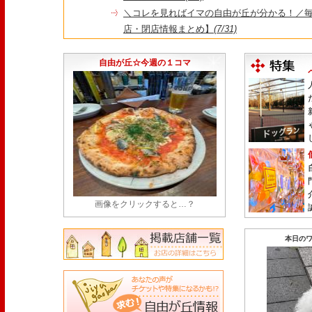
＼コレを見ればイマの自由が丘が分かる！／毎
店・閉店情報まとめ】
(7/31)
1日限定だった跡地に！家系×九州豚骨『かんむり
永久パス配布も！
(7/30)
自由が丘☆今週の１コマ
画像をクリックすると…？
本日のワ