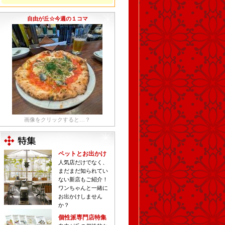
自由が丘☆今週の１コマ
画像をクリックすると…？
ペットとお出かけ
人気店だけでなく、
まだまだ知られてい
ない新店もご紹介！
ワンちゃんと一緒に
お出かけしません
か？
個性派専門店特集