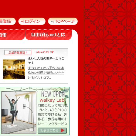
2025.05.08 UP
店舗情報更新！
食いしん坊の世界へようこ
そ！
すべてが１から手作りの本
格的な料理を気軽にいただ
けるビストロフ..