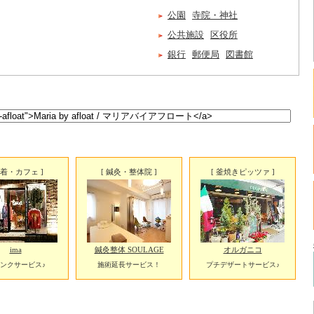
公園
寺院・神社
公共施設
区役所
銀行
郵便局
図書館
古着・カフェ ]
[ 鍼灸・整体院 ]
[ 釜焼きピッツァ ]
ima
鍼灸整体 SOULAGE
オルガニコ
ンクサービス♪
施術延長サービス！
プチデザートサービス♪