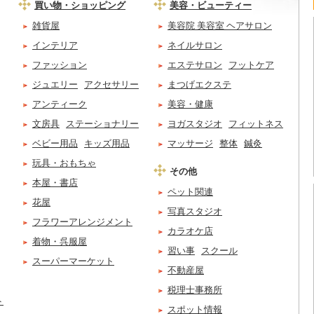
買い物・ショッピング
美容・ビューティー
雑貨屋
美容院 美容室 ヘアサロン
インテリア
ネイルサロン
ファッション
エステサロン
フットケア
ジュエリー
アクセサリー
まつげエクステ
アンティーク
美容・健康
文房具
ステーショナリー
ヨガスタジオ
フィットネス
ベビー用品
キッズ用品
マッサージ
整体
鍼灸
玩具・おもちゃ
その他
本屋・書店
ペット関連
花屋
写真スタジオ
フラワーアレンジメント
カラオケ店
着物・呉服屋
習い事
スクール
スーパーマーケット
不動産屋
税理士事務所
ト
スポット情報