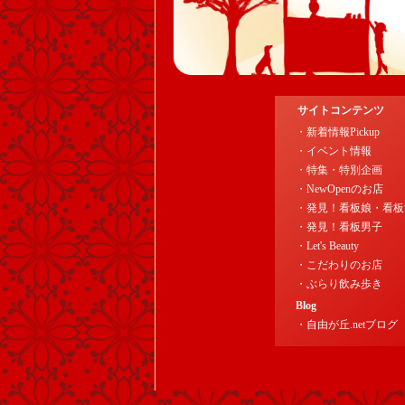
サイトコンテンツ
・新着情報Pickup
・イベント情報
・特集・特別企画
・NewOpenのお店
・発見！看板娘・看板
・発見！看板男子
・Let's Beauty
・こだわりのお店
・ぶらり飲み歩き
Blog
・自由が丘.netブログ