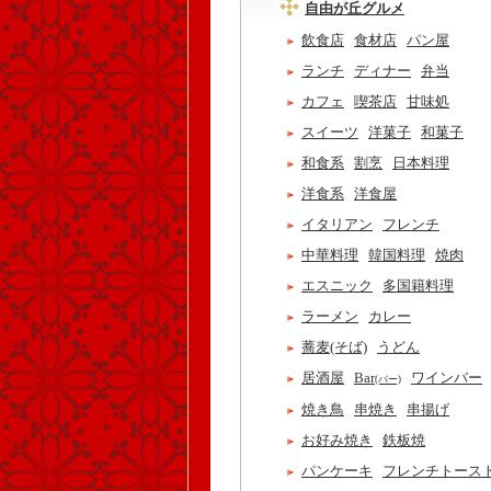
自由が丘グルメ
飲食店
食材店
パン屋
ランチ
ディナー
弁当
カフェ
喫茶店
甘味処
スイーツ
洋菓子
和菓子
和食系
割烹
日本料理
洋食系
洋食屋
イタリアン
フレンチ
中華料理
韓国料理
焼肉
エスニック
多国籍料理
ラーメン
カレー
蕎麦(そば)
うどん
居酒屋
Bar
ワインバー
(バー)
焼き鳥
串焼き
串揚げ
お好み焼き
鉄板焼
パンケーキ
フレンチトース