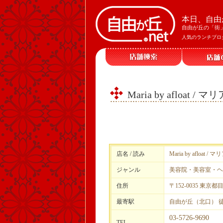
本日、自由
自由が丘の「街
人気のランチブロ
Maria by afloat
店名 / 読み
Maria by afloa
ジャンル
美容院・美容室・ヘ
住所
〒152-0035 東京都
最寄駅
自由が丘（北口） 
03-5726-9690
TEL