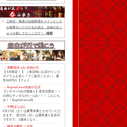
三杯目：奄美の伝統料理をメインとした
お食事をいただけるお店は、自由が丘じ
ゅうを探してもここだけ！ -
味彩
発酵温浴 nifu 自由が丘
【 8月限定！ 】 ご来店時にお店のインス
タグラムを見た！でご提示ください。通
常660円の【フェイ..
RegettaCanoe自由が丘店
【☆サマーSALE開催☆】直営店限定！！
お得なサンダルがいっぱい！！ こんにち
は！！RegettaCanoe自..
中華ばんばん
8月15日（土）は夏季休業とさせていただ
きます。 翌16日（日）は通常通り定休日
ですので、2連休となり..
鍼灸治療院 一歩堂