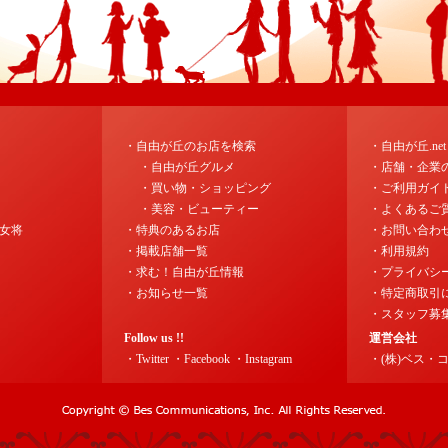
・自由が丘のお店を検索
・自由が丘.ne
・自由が丘グルメ
・店舗・企業
・買い物・ショッピング
・ご利用ガイ
・美容・ビューティー
・よくあるご
女将
・特典のあるお店
・お問い合わ
・掲載店舗一覧
・利用規約
・求む！自由が丘情報
・プライバシ
・お知らせ一覧
・特定商取引
・スタッフ募
Follow us !!
運営会社
・Twitter
・Facebook
・Instagram
・(株)ベス・