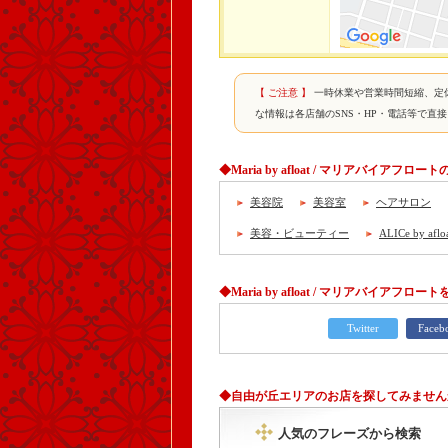
【 ご注意 】
一時休業や営業時間短縮、定
な情報は各店舗のSNS・HP・電話等で直
◆Maria by afloat / マリアバイアフ
美容院
美容室
ヘアサロン
美容・ビューティー
ALICe by 
◆Maria by afloat / マリアバイアフロー
Twitter
Faceb
◆自由が丘エリアのお店を探してみません
人気のフレーズから検索