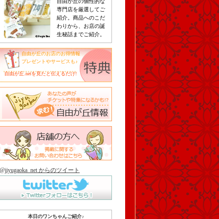
自由が丘の個性的な
専門店を厳選してご
紹介。商品へのこだ
わりから、お店の誕
生秘話までご紹介。
自由が丘のお店のお得情報
プレゼントやサービスも♪
自由が丘.netを見たと伝えるだけ!
@jiyugaoka_net からのツイート
本日のワンちゃんご紹介♪