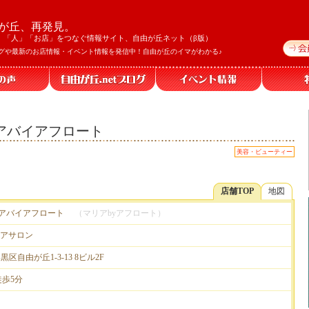
が丘、再発見。
」「人」「お店」をつなぐ情報サイト、自由が丘ネット（β版）
グや最新のお店情報・イベント情報を発信中！自由が丘のイマがわかる♪
 / マリアバイアフロート
美容・ビューティー
店舗TOP
地図
t / マリアバイアフロート
（マリアbyアフロート）
アサロン
目黒区自由が丘1-3-13 8ビル2F
徒歩5分