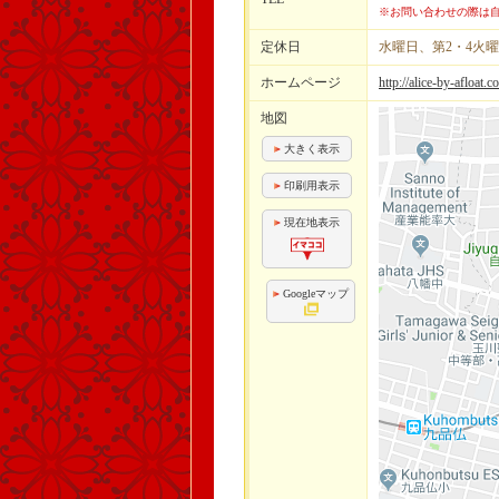
※お問い合わせの際は自
定休日
水曜日、第2・4火
ホームページ
http://alice-by-afloat.
地図
大きく表示
印刷用表示
現在地表示
Googleマップ