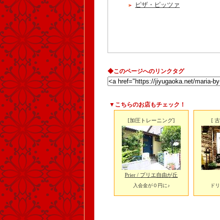
ピザ・ピッツァ
◆このページへのリンクタグ
▼こちらのお店もチェック！
[加圧トレーニング]
[ 
Prier / プリエ自由が丘
入会金が０円に♪
ドリ