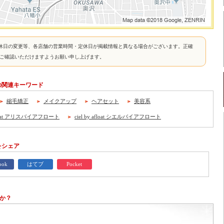
休日の変更等、各店舗の営業時間・定休日が掲載情報と異なる場合がございます。正確
接ご確認いただけますようお願い申し上げます。
ロートの関連キーワード
縮毛矯正
メイクアップ
ヘアセット
美容系
afloat アリスバイアフロート
ciel by afloat シエルバイアフロート
トをシェア
ook
はてブ
Pocket
か？