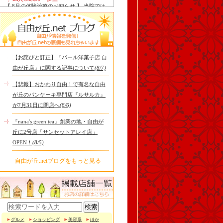
【 8月の体験治療のお知らせ 】 当院では
毎月第1月曜日を体験dayとし、当院の施
術をお得に体験し..
Le Monde Gourmand
今年も南アルプス @sachiblueberryfarm か
ら美味しいブルーベリーが😋
https://www.instagram.com/sachi..
【お詫びと訂正】『パール洋菓子店 自
tomoru
由が丘店』に関する記事について
(8/7)
土曜日限定ランチセット(12:00〜15:00)は
じまりました！※数量限定その日のおす
【悲報】おかわり自由！で有名な自由
すめサンドイッチ(ルッ..
が丘のパンケーキ専門店『ルサルカ』
cheese & booze ost
が7月31日に閉店へ
(8/6)
【 平日限定ランチメニュー 】 ワンプレー
トランチ登場！！パスタやリゾットにも
『nana's green tea』創業の地・自由が
色々付くようにな..
丘に2号店「サンセットアレイ店」
京都九条ねぎ焼き専門店 ねぎ家 -時代
OPEN！
(8/5)
家 旬-
【ランチ限定】鉄板炙りホルモン丼🔥本
日も大人気！香ばしく炙った新鮮ホルモ
自由が丘.netブログをもっと見る
ンに、濃厚な京都味噌だれ..
冷え性改善協会 ICITO
【 よもぎ蒸しやリラクゼーション専門の
顧問契約 】 冷え性改善協会は、小規模の
エステサロン、リ..
グルメ
ショッピング
美容系
ほか