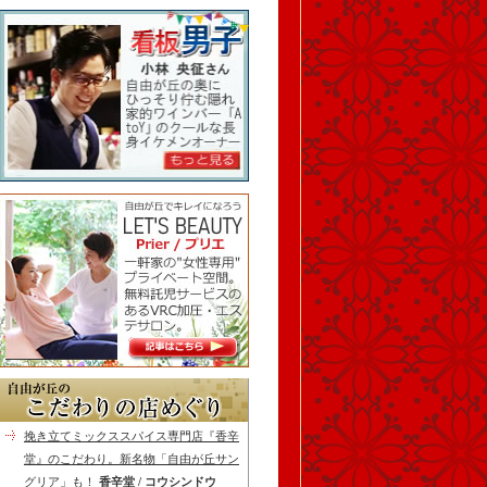
挽き立てミックススパイス専門店『香辛
堂』のこだわり。新名物「自由が丘サン
グリア」も！
香辛堂 / コウシンドウ