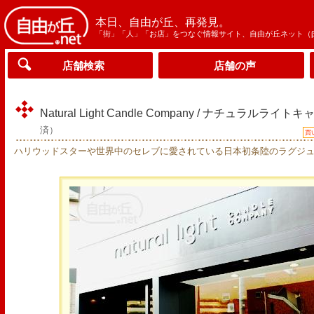
本日、自由が丘、再発見。
「街」「人」「お店」をつなぐ情報サイト、自由が丘ネット（
店舗検索
店舗の声
Natural Light Candle Company / ナチュラル
済）
買
ハリウッドスターや世界中のセレブに愛されている日本初条陸のラグジ