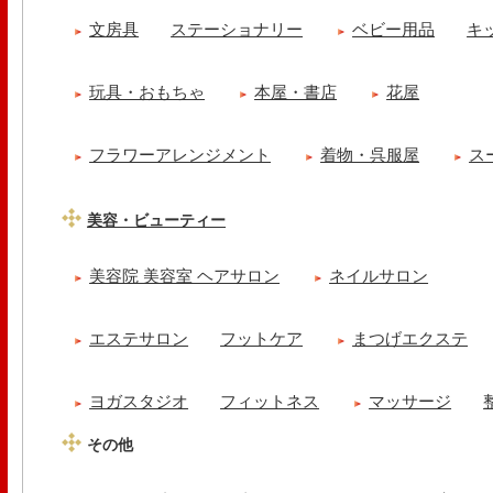
文房具
ステーショナリー
ベビー用品
キ
玩具・おもちゃ
本屋・書店
花屋
フラワーアレンジメント
着物・呉服屋
ス
美容・ビューティー
美容院 美容室 ヘアサロン
ネイルサロン
エステサロン
フットケア
まつげエクステ
ヨガスタジオ
フィットネス
マッサージ
その他