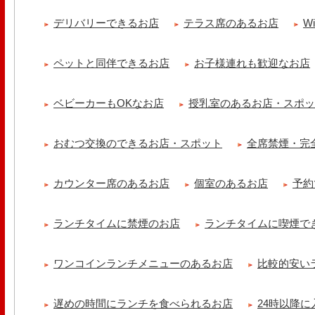
cheese & booze ost
デリバリーできるお店
テラス席のあるお店
W
【 平日限定ランチメニュー 】 ワンプレートランチ登場！！パスタや
ました！日替わりの..
ペットと同伴できるお店
お子様連れも歓迎なお店
京都九条ねぎ焼き専門店 ねぎ家 -時代家 旬-
【ランチ限定】鉄板炙りホルモン丼🔥本日も大人気！香ばしく炙った
だれ。とろりとした温泉卵..
ベビーカーもOKなお店
授乳室のあるお店・スポ
冷え性改善協会 ICITO
【 よもぎ蒸しやリラクゼーション専門の顧問契約 】 冷え性改善協会
おむつ交換のできるお店・スポット
全席禁煙・完
クゼーション店を専..
カウンター席のあるお店
個室のあるお店
予約
ランチタイムに禁煙のお店
ランチタイムに喫煙で
ワンコインランチメニューのあるお店
比較的安い
遅めの時間にランチを食べられるお店
24時以降