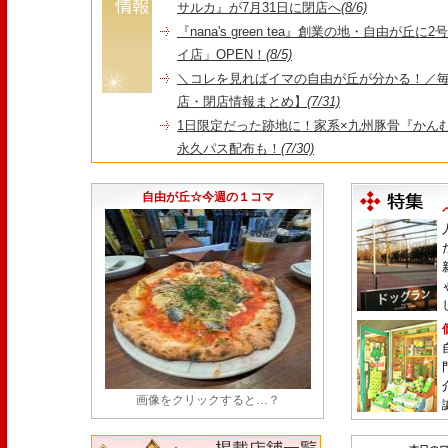
サルカ』が7月31日に閉店へ
(8/6)
『nana's green tea』創業の地・自由が丘
イ店」OPEN！
(8/5)
＼コレを見ればイマの自由が丘が分かる！／毎
店・閉店情報まとめ】
(7/31)
1日限定だった跡地に！家系×九州豚骨『かんむり
永久パス配布も！
(7/30)
【悲報】"Made in Tokyo"にこだわった『
由が丘店』が閉店
(7/29)
自由が丘☆今週の１コマ
画像をクリックすると…？