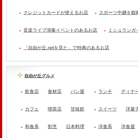
クレジットカードが使えるお店
スポーツ中継を観
音楽ライブ演奏イベントのあるお店
ミシュランガ
「自由が丘.netを見た」で特典のあるお店
自由が丘グルメ
飲食店
食材店
パン屋
ランチ
ディナ
カフェ
喫茶店
甘味処
スイーツ
洋菓
和食系
割烹
日本料理
洋食系
洋食屋