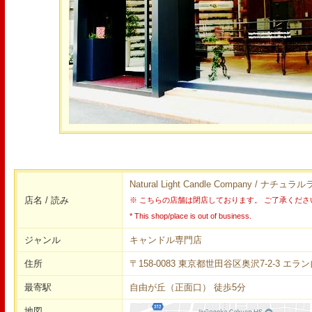
Natural Light Candle Company /
店名 / 読み
※ こちらの店舗は閉店しております。 ご了承くださ
* This shop/place is out of business.
ジャンル
キャンドル専門店
住所
〒158-0083 東京都世田谷区奥沢7-2-3 エラ
最寄駅
自由が丘（正面口） 徒歩5分
地図