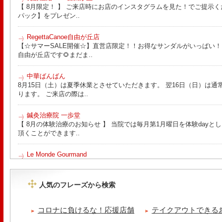
【 8月限定！ 】 ご来店時にお店のインスタグラムを見た！でご提示く
パック】をプレゼン..
RegettaCanoe自由が丘店
【☆サマーSALE開催☆】直営店限定！！お得なサンダルがいっぱい！！ こん
自由が丘店です🌻まだま..
中華ばんばん
8月15日（土）は夏季休業とさせていただきます。 翌16日（日）は通
ります。 ご来店の際は..
鍼灸治療院 一歩堂
【 8月の体験治療のお知らせ 】 当院では毎月第1月曜日を体験day
頂くことができます..
Le Monde Gourmand
今年も南アルプス @sachiblueberryfarm から美味しいブルーベリーが
https://www.instagram.com/sachiblueberryfarm/
人気のフレーズから検索
tomoru
土曜日限定ランチセット(12:00〜15:00)はじまりました！※数量限
コロナに負けるな！応援店舗
テイクアウトできる
ッコラサラダをそえて)手..