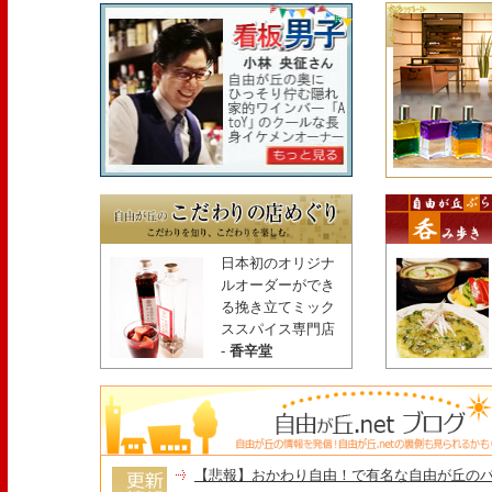
日本初のオリジナ
ルオーダーができ
る挽き立てミック
ススパイス専門店
-
香辛堂
【悲報】おかわり自由！で有名な自由が丘の