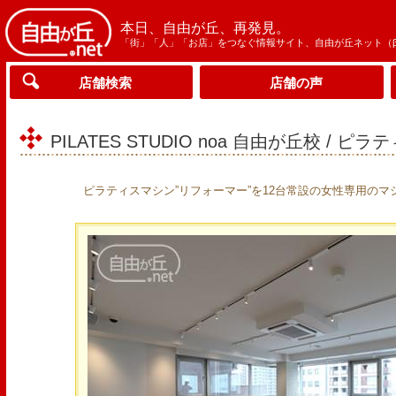
本日、自由が丘、再発見。
「街」「人」「お店」をつなぐ情報サイト、自由が丘ネット（
店舗検索
店舗の声
PILATES STUDIO noa 自由が丘校 / 
ピラティスマシン”リフォーマー”を12台常設の女性専用の