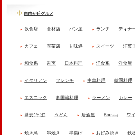
自由が丘グルメ
飲食店
食材店
パン屋
ランチ
ディナ
カフェ
喫茶店
甘味処
スイーツ
洋菓
和食系
割烹
日本料理
洋食系
洋食屋
イタリアン
フレンチ
中華料理
韓国料理
エスニック
多国籍料理
ラーメン
カレー
蕎麦(そば)
うどん
居酒屋
Bar
ワ
(バー)
焼き鳥
串焼き
串揚げ
お好み焼き
鉄