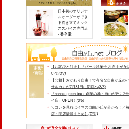
日本初のオリジナ
ルオーダーができ
る挽き立てミック
ススパイス専門店
-
香辛堂
【お詫びと訂正】『パール洋菓子店 自由が丘
いて
(8/7)
【悲報】おかわり自由！で有名な自由が丘の
サルカ』が7月31日に閉店へ
(8/6)
『nana's green tea』創業の地・自由が丘
イ店」OPEN！
(8/5)
＼コレを見ればイマの自由が丘が分かる！／毎
店・閉店情報まとめ】
(7/31)
1日限定だった跡地に！家系×九州豚骨『かんむり
永久パス配布も！
(7/30)
自由が丘☆今週の１コマ