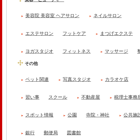
美容院 美容室 ヘアサロン
ネイルサロン
エステサロン
フットケア
まつげエクステ
ヨガスタジオ
フィットネス
マッサージ
その他
ペット関連
写真スタジオ
カラオケ店
習い事
スクール
不動産屋
税理士事務
スポット情報
公園
寺院・神社
公共施
銀行
郵便局
図書館