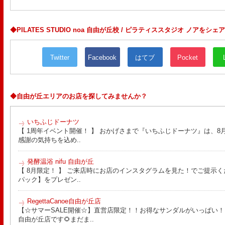
◆PILATES STUDIO noa 自由が丘校 / ピラティススタジオ ノアをシェ
Twitter
Facebook
はてブ
Pocket
◆自由が丘エリアのお店を探してみませんか？
いちふじドーナツ
【 1周年イベント開催！ 】 おかげさまで『いちふじドーナツ』は、8月
感謝の気持ちを込め..
発酵温浴 nifu 自由が丘
【 8月限定！ 】 ご来店時にお店のインスタグラムを見た！でご提示く
パック】をプレゼン..
RegettaCanoe自由が丘店
【☆サマーSALE開催☆】直営店限定！！お得なサンダルがいっぱい！！ こん
自由が丘店です🌻まだま..