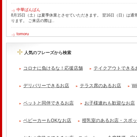
中華ばんばん
8月15日（土）は夏季休業とさせていただきます。 翌16日（日）は通
ります。 ご来店の際は..
tomoru
土曜日限定ランチセット(12:00〜15:00)はじまりました！※数量限
ッコラサラダをそえて)手..
人気のフレーズから検索
Le Monde Gourmand
シストロン仔羊の煮込み パニスとリ・ダニョーのパネ フランスの仔
コロナに負けるな！応援店舗
テイクアウトできる
煮込みました ニースの郷..
冷え性改善協会 ICITO
デリバリーできるお店
テラス席のあるお店
W
【 よもぎ蒸しやリラクゼーション専門の顧問契約 】 冷え性改善協会
クゼーション店を専..
ペットと同伴できるお店
お子様連れも歓迎なお店
ベビーカーもOKなお店
授乳室のあるお店・スポ