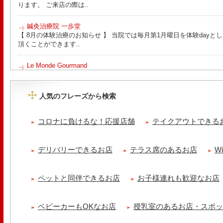
ります。 ご来店の際は..
鍼灸治療院 一歩堂
【 8月の体験治療のお知らせ 】 当院では毎月第1月曜日を体験day
頂くことができます..
Le Monde Gourmand
今年も南アルプス @sachiblueberryfarm から美味しいブルーベリーが
https://www.instagram.com/sachiblueberryfarm/
人気のフレーズから検索
tomoru
土曜日限定ランチセット(12:00〜15:00)はじまりました！※数量限
コロナに負けるな！応援店舗
テイクアウトできる
ッコラサラダをそえて)手..
cheese & booze ost
デリバリーできるお店
テラス席のあるお店
W
【 平日限定ランチメニュー 】 ワンプレートランチ登場！！パスタや
ました！日替わりの..
ペットと同伴できるお店
お子様連れも歓迎なお店
京都九条ねぎ焼き専門店 ねぎ家 -時代家 旬-
【ランチ限定】鉄板炙りホルモン丼🔥本日も大人気！香ばしく炙った
だれ。とろりとした温泉卵..
ベビーカーもOKなお店
授乳室のあるお店・スポ
冷え性改善協会 ICITO