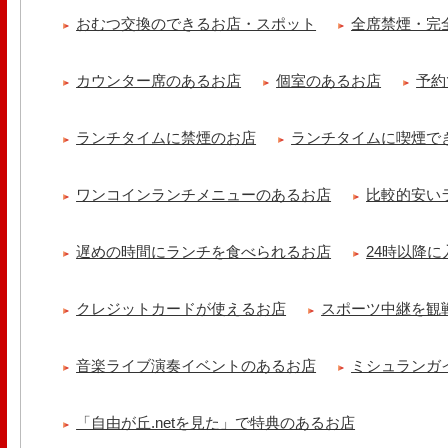
【 よもぎ蒸しやリラクゼーション専門の顧問契約 】 冷え性改善協会
おむつ交換のできるお店・スポット
全席禁煙・完
クゼーション店を専..
カウンター席のあるお店
個室のあるお店
予約
ランチタイムに禁煙のお店
ランチタイムに喫煙で
ワンコインランチメニューのあるお店
比較的安い
遅めの時間にランチを食べられるお店
24時以降
クレジットカードが使えるお店
スポーツ中継を観
音楽ライブ演奏イベントのあるお店
ミシュランガ
「自由が丘.netを見た」で特典のあるお店