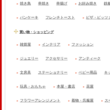
焼き鳥
串焼き
串揚げ
お好み焼き
鉄
パンケーキ
フレンチトースト
ピザ・ピッツ
買い物・ショッピング
雑貨屋
インテリア
ファッション
ジュエリー
アクセサリー
アンティーク
文房具
ステーショナリー
ベビー用品
キ
玩具・おもちゃ
本屋・書店
花屋
フラワーアレンジメント
着物・呉服屋
ス