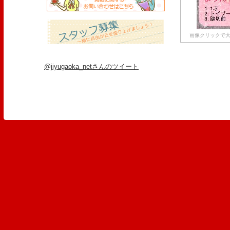
画像クリックで大
@jiyugaoka_netさんのツイート