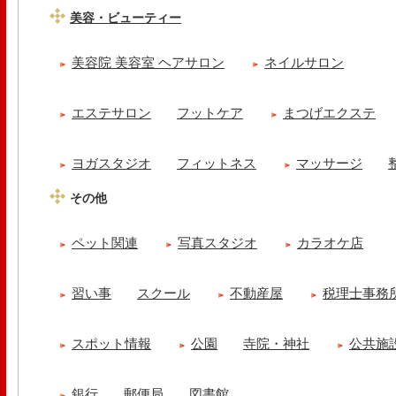
美容・ビューティー
美容院 美容室 ヘアサロン
ネイルサロン
エステサロン
フットケア
まつげエクステ
ヨガスタジオ
フィットネス
マッサージ
その他
ペット関連
写真スタジオ
カラオケ店
習い事
スクール
不動産屋
税理士事務
スポット情報
公園
寺院・神社
公共施
銀行
郵便局
図書館