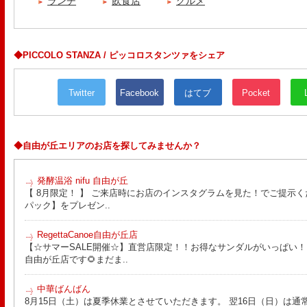
ランチ
飲食店
グルメ
◆PICCOLO STANZA / ピッコロスタンツァをシェア
Twitter
Facebook
はてブ
Pocket
◆自由が丘エリアのお店を探してみませんか？
発酵温浴 nifu 自由が丘
【 8月限定！ 】 ご来店時にお店のインスタグラムを見た！でご提示く
パック】をプレゼン..
RegettaCanoe自由が丘店
【☆サマーSALE開催☆】直営店限定！！お得なサンダルがいっぱい！！ こん
自由が丘店です🌻まだま..
中華ばんばん
8月15日（土）は夏季休業とさせていただきます。 翌16日（日）は通