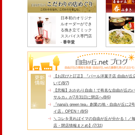
日本初のオリジナ
ルオーダーができ
る挽き立てミック
ススパイス専門店
-
香辛堂
【お詫びと訂正】『パール洋菓子店 自由が丘
いて
(8/7)
【悲報】おかわり自由！で有名な自由が丘の
サルカ』が7月31日に閉店へ
(8/6)
『nana's green tea』創業の地・自由が丘
イ店」OPEN！
(8/5)
＼コレを見ればイマの自由が丘が分かる！／毎
店・閉店情報まとめ】
(7/31)
1日限定だった跡地に！家系×九州豚骨『かんむり